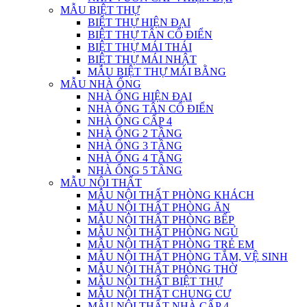
MẪU BIỆT THỰ
BIỆT THỰ HIỆN ĐẠI
BIỆT THỰ TÂN CỔ ĐIỂN
BIỆT THỰ MÁI THÁI
BIỆT THỰ MÁI NHẬT
MẪU BIỆT THỰ MÁI BẰNG
MẪU NHÀ ỐNG
NHÀ ỐNG HIỆN ĐẠI
NHÀ ỐNG TÂN CỔ ĐIỂN
NHÀ ỐNG CẤP 4
NHÀ ỐNG 2 TẦNG
NHÀ ỐNG 3 TẦNG
NHÀ ỐNG 4 TẦNG
NHÀ ỐNG 5 TẦNG
MẪU NỘI THẤT
MẪU NỘI THẤT PHÒNG KHÁCH
MẪU NỘI THẤT PHÒNG ĂN
MẪU NỘI THẤT PHÒNG BẾP
MẪU NỘI THẤT PHÒNG NGỦ
MẪU NỘI THẤT PHÒNG TRẺ EM
MẪU NỘI THẤT PHÒNG TẮM, VỆ SINH
MẪU NỘI THẤT PHÒNG THỜ
MẪU NỘI THẤT BIỆT THỰ
MẪU NỘI THẤT CHUNG CƯ
MẪU NỘI THẤT NHÀ CẤP 4