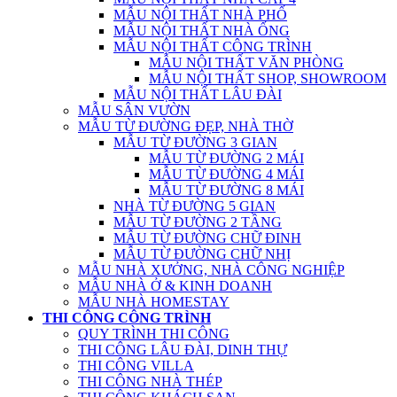
MẪU NỘI THẤT NHÀ PHỐ
MẪU NỘI THẤT NHÀ ỐNG
MẪU NỘI THẤT CÔNG TRÌNH
MẪU NỘI THẤT VĂN PHÒNG
MẪU NỘI THẤT SHOP, SHOWROOM
MẪU NỘI THẤT LÂU ĐÀI
MẪU SÂN VƯỜN
MẪU TỪ ĐƯỜNG ĐẸP, NHÀ THỜ
MẪU TỪ ĐƯỜNG 3 GIAN
MẪU TỪ ĐƯỜNG 2 MÁI
MẪU TỪ ĐƯỜNG 4 MÁI
MẪU TỪ ĐƯỜNG 8 MÁI
NHÀ TỪ ĐƯỜNG 5 GIAN
MẪU TỪ ĐƯỜNG 2 TẦNG
MẪU TỪ ĐƯỜNG CHỮ ĐINH
MẪU TỪ ĐƯỜNG CHỮ NHỊ
MẪU NHÀ XƯỞNG, NHÀ CÔNG NGHIỆP
MẪU NHÀ Ở & KINH DOANH
MẪU NHÀ HOMESTAY
THI CÔNG CÔNG TRÌNH
QUY TRÌNH THI CÔNG
THI CÔNG LÂU ĐÀI, DINH THỰ
THI CÔNG VILLA
THI CÔNG NHÀ THÉP