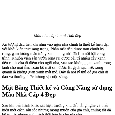
Mẫu nhà cấp 4 mái Thái đẹp
Ấn tượng đầu tiên khi nhìn vào ngôi nhà chính là thiết kế hiện đại
với khối kiến trúc sang trọng. Phần mặt tiền được trau chuốt kỹ
càng, gam tường màu trắng xanh trang nhã đủ làm nổi bật công
trình. Khuôn viên sân vườn rộng rãi được bài trí nhiều cây xanh,
tiểu cảnh vừa tô điểm cho ngôi nhà, vừa tạo không gian xanh trong
lành cho mái ấm. Toàn bộ mặt sân được lát gạch sạch sẽ, xung
quanh là không gian xanh mát mẻ. Đây là nơi lý thú để gia chủ đi
dạo và thưởng thức hương vị cuộc sống.
Mặt Bằng Thiết kế và Công Năng sử dụng
Mẫu Nhà Cấp 4 Đẹp
Sau khi tiến hành khảo sát hiện trường khu đất, lắng nghe và thấu
hiểu một cách sâu sắc những mong muốn của gia chủ, chúng tôi đã
bố trí các phòng một cách thật hợp lý cho gia chủ.