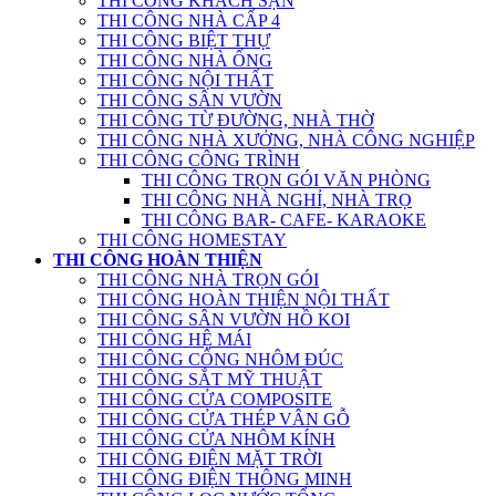
THI CÔNG KHÁCH SẠN
THI CÔNG NHÀ CẤP 4
THI CÔNG BIỆT THỰ
THI CÔNG NHÀ ỐNG
THI CÔNG NỘI THẤT
THI CÔNG SÂN VƯỜN
THI CÔNG TỪ ĐƯỜNG, NHÀ THỜ
THI CÔNG NHÀ XƯỞNG, NHÀ CÔNG NGHIỆP
THI CÔNG CÔNG TRÌNH
THI CÔNG TRỌN GÓI VĂN PHÒNG
THI CÔNG NHÀ NGHỈ, NHÀ TRỌ
THI CÔNG BAR- CAFE- KARAOKE
THI CÔNG HOMESTAY
THI CÔNG HOÀN THIỆN
THI CÔNG NHÀ TRỌN GÓI
THI CÔNG HOÀN THIỆN NỘI THẤT
THI CÔNG SÂN VƯỜN HỒ KOI
THI CÔNG HỆ MÁI
THI CÔNG CỔNG NHÔM ĐÚC
THI CÔNG SẮT MỸ THUẬT
THI CÔNG CỬA COMPOSITE
THI CÔNG CỬA THÉP VÂN GỖ
THI CÔNG CỬA NHÔM KÍNH
THI CÔNG ĐIỆN MẶT TRỜI
THI CÔNG ĐIỆN THÔNG MINH