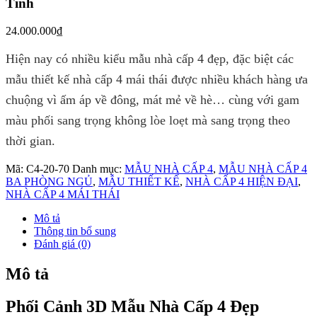
Tĩnh
24.000.000
₫
Hiện nay có nhiều kiểu mẫu nhà cấp 4 đẹp, đặc biệt các
mẫu thiết kế nhà cấp 4 mái thái được nhiều khách hàng ưa
chuộng vì ấm áp về đông, mát mẻ về hè… cùng với gam
màu phối sang trọng không lòe loẹt mà sang trọng theo
thời gian.
Mã:
C4-20-70
Danh mục:
MẪU NHÀ CẤP 4
,
MẪU NHÀ CẤP 4
BA PHÒNG NGỦ
,
MẪU THIẾT KẾ
,
NHÀ CẤP 4 HIỆN ĐẠI
,
NHÀ CẤP 4 MÁI THÁI
Mô tả
Thông tin bổ sung
Đánh giá (0)
Mô tả
Phối Cảnh 3D Mẫu Nhà Cấp 4 Đẹp