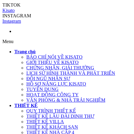
TIKTOK
Kisato
INSTAGRAM
Instagram
Menu
Trang chủ
BÁO CHÍ NÓI VỀ KISATO
GIỚI THIỆU VỀ KISATO
CHỨNG NHẬN, GIẢI THƯỞNG
LỊCH SỬ HÌNH THÀNH VÀ PHÁT TRIỂN
ĐỘI NGŨ NHÂN SỰ
HỒ SƠ NĂNG LỰC KISATO
TUYỂN DỤNG
HOẠT ĐỘNG CÔNG TY
VĂN PHÒNG & NHÀ TRẢI NGHIỆM
THIẾT KẾ
QUY TRÌNH THIẾT KẾ
THIẾT KẾ LÂU ĐÀI DINH THỰ
THIẾT KẾ VILLA
THIẾT KẾ KHÁCH SẠN
THIẾT KẾ NHÀ CẤP 4