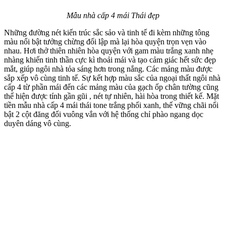
Mẫu nhà cấp 4 mái Thái đẹp
Những đường nét kiến trúc sắc sảo và tinh tế đi kèm những tông
màu nổi bật tưởng chừng đối lập mà lại hòa quyện trọn vẹn vào
nhau. Hơi thở thiên nhiên hòa quyện với gam màu trắng xanh nhẹ
nhàng khiến tinh thần cực kì thoải mái và tạo cảm giác hết sức đẹp
mắt, giúp ngôi nhà tỏa sáng hơn trong nắng. Các mảng màu được
sắp xếp vô cùng tinh tế. Sự kết hợp màu sắc của ngoại thất ngôi nhà
cấp 4 từ phần mái đến các mảng màu của gạch ốp chân tường cũng
thể hiện được tính gần gũi , nét tự nhiên, hài hòa trong thiết kế. Mặt
tiền mẫu nhà cấp 4 mái thái tone trắng phối xanh, thế vững chãi nổi
bật 2 cột đăng đối vuông vắn với hệ thống chỉ phào ngang dọc
duyên dáng vô cùng.