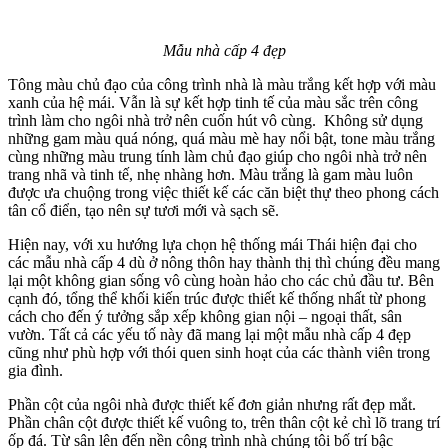
Mẫu nhà cấp 4 đẹp
Tông màu chủ đạo của công trình nhà là màu trắng kết hợp với màu
xanh của hệ mái. ​Vẫn là sự kết hợp tinh tế của màu sắc trên công
trình làm cho ngôi nhà trở nên cuốn hút vô cùng. Không sử dụng
những gam màu quá nóng, quá màu mè hay nổi bật, tone màu trắng
cùng những màu trung tính làm chủ đạo giúp cho ngôi nhà trở nên
trang nhã và tinh tế, nhẹ nhàng hơn. Màu trắng là gam màu luôn
được ưa chuộng trong việc thiết kế các căn biệt thự theo phong cách
tân cổ điển, tạo nên sự tươi mới và sạch sẽ.
Hiện nay, với xu hướng lựa chọn hệ thống mái Thái hiện đại cho
các mẫu nhà cấp 4 dù ở nông thôn hay thành thị thì chúng đều mang
lại một không gian sống vô cùng hoàn hảo cho các chủ đầu tư. Bên
cạnh đó, tổng thể khối kiến trúc được thiết kế thống nhất từ phong
cách cho đến ý tưởng sắp xếp không gian nội – ngoại thất, sân
vườn. Tất cả các yếu tố này đã mang lại một mẫu nhà cấp 4 đẹp
cũng như phù hợp với thói quen sinh hoạt của các thành viên trong
gia đình.​
Phần cột của ngôi nhà được thiết kế đơn giản nhưng rất đẹp mắt.
Phần chân cột được thiết kế vuông to, trên thân cột kẻ chì lõ trang trí
ốp đá. Từ sân lên đến nền công trình nhà chúng tôi bố trí bậc