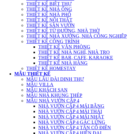
THIẾT KẾ BIỆT THỰ
THIẾT KẾ NHÀ ỐNG
THIẾT KẾ NHÀ PHỐ
THIẾT KẾ NỘI THẤT
THIẾT KẾ SÂN VƯỜN
THIẾT KẾ TỪ ĐƯỜNG, NHÀ THỜ
THIẾT KẾ NHÀ XƯỞNG, NHÀ CÔNG NGHIỆP
THIẾT KẾ CÔNG TRÌNH
THIẾT KẾ VĂN PHÒNG
THIẾT KẾ NHÀ NGHỈ, NHÀ TRỌ
THIẾT KẾ BAR, CAFE, KARAOKE
THIẾT KẾ NHÀ HÀNG
THIẾT KẾ HOMESTAY
MẪU THIẾT KẾ
MẪU LÂU ĐÀI DINH THỰ
MẪU VILLA
MẪU KHÁCH SẠN
MẪU NHÀ KHUNG THÉP
MẪU NHÀ VƯỜN CẤP 4
NHÀ VƯỜN CẤP 4 MÁI BẰNG
NHÀ VƯỜN CẤP 4 MÁI THÁI
NHÀ VƯỜN CẤP 4 MÁI NHẬT
NHÀ VƯỜN CẤP 4 GÁC LỬNG
NHÀ VƯỜN CẤP 4 TÂN CỔ ĐIỂN
NHÀ VƯỜN CẤP 4 HIỆN ĐẠI