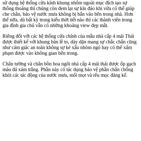
sử dụng hệ thống cửa kính khung nhôm ngoài mục đích tạo sự
thông thoáng thì chúng còn đem lại sự kín đáo khi vừa có thể giúp
che chắn, bảo vệ nước mưa không bị bắn vào bên trong nhà. Hơn
thế nữa, dù bất kỳ trong kiểu thời tiết nào thì các thành viên trong
gia đình gia chủ vẫn có những khoảng view đẹp mắt.
Riêng đối với các hệ thống cửa chính của mẫu nhà cấp 4 mái Thái
được thiết kế với khung bản lề to, dày dặn mang sự chắc chắn cũng
như cảm giác an toàn không sợ kẻ xấu nhòm ngó hay có thể xâm
phạm được vào không gian bên trong.​
​Chân tường và chân bồn hoa ngôi nhà cấp 4 mái thái được ốp gạch
màu đá xám trắng. Phần này có tác dụng bảo vệ phần chân chống
khỏi các tác động của nước mưa, mối mọt và rêu mọc đáng kể.