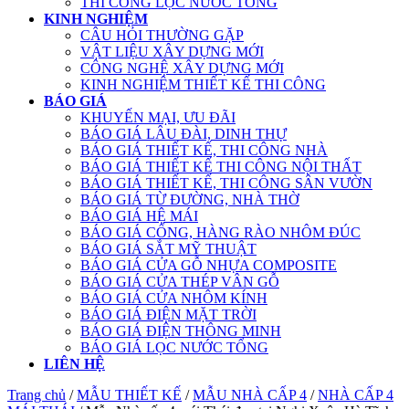
THI CÔNG LỌC NƯỚC TỔNG
KINH NGHIỆM
CÂU HỎI THƯỜNG GẶP
VẬT LIỆU XÂY DỰNG MỚI
CÔNG NGHỆ XÂY DỰNG MỚI
KINH NGHIỆM THIẾT KẾ THI CÔNG
BÁO GIÁ
KHUYẾN MẠI, ƯU ĐÃI
BÁO GIÁ LÂU ĐÀI, DINH THỰ
BÁO GIÁ THIẾT KẾ, THI CÔNG NHÀ
BÁO GIÁ THIẾT KẾ THI CÔNG NỘI THẤT
BÁO GIÁ THIẾT KẾ, THI CÔNG SÂN VƯỜN
BÁO GIÁ TỪ ĐƯỜNG, NHÀ THỜ
BÁO GIÁ HỆ MÁI
BÁO GIÁ CỔNG, HÀNG RÀO NHÔM ĐÚC
BÁO GIÁ SẮT MỸ THUẬT
BÁO GIÁ CỬA GỖ NHỰA COMPOSITE
BÁO GIÁ CỬA THÉP VÂN GỖ
BÁO GIÁ CỬA NHÔM KÍNH
BÁO GIÁ ĐIỆN MẶT TRỜI
BÁO GIÁ ĐIỆN THÔNG MINH
BÁO GIÁ LỌC NƯỚC TỔNG
LIÊN HỆ
Trang chủ
/
MẪU THIẾT KẾ
/
MẪU NHÀ CẤP 4
/
NHÀ CẤP 4