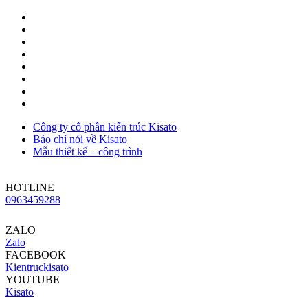
Công ty cổ phần kiến trúc Kisato
Báo chí nói về Kisato
Mẫu thiết kế – công trình
HOTLINE
0963459288
ZALO
Zalo
FACEBOOK
Kientruckisato
YOUTUBE
Kisato