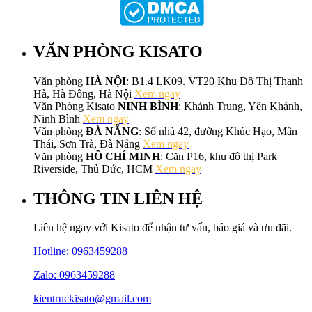
VĂN PHÒNG KISATO
Văn phòng
HÀ NỘI
: B1.4 LK09. VT20 Khu Đô Thị Thanh
Hà, Hà Đông, Hà Nội
Xem ngay
Văn Phòng Kisato
NINH BÌNH
: Khánh Trung, Yên Khánh,
Ninh Bình
Xem ngay
Văn phòng
ĐÀ NẴNG
: Số nhà 42, đường Khúc Hạo, Mân
Thái, Sơn Trà, Đà Nẵng
Xem ngay
Văn phòng
HỒ CHÍ MINH
: Căn P16, khu đô thị Park
Riverside, Thủ Đức, HCM
Xem ngay
THÔNG TIN LIÊN HỆ
Liên hệ ngay với Kisato để nhận tư vấn, báo giá và ưu đãi.
Hotline:
0963459288
Zalo: 0963459288
kientruckisato@gmail.com