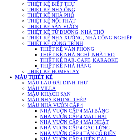
THIẾT KẾ BIỆT THỰ
THIẾT KẾ NHÀ ỐNG
THIẾT KẾ NHÀ PHỐ
THIẾT KẾ NỘI THẤT
THIẾT KẾ SÂN VƯỜN
THIẾT KẾ TỪ ĐƯỜNG, NHÀ THỜ
THIẾT KẾ NHÀ XƯỞNG, NHÀ CÔNG NGHIỆP
THIẾT KẾ CÔNG TRÌNH
THIẾT KẾ VĂN PHÒNG
THIẾT KẾ NHÀ NGHỈ, NHÀ TRỌ
THIẾT KẾ BAR, CAFE, KARAOKE
THIẾT KẾ NHÀ HÀNG
THIẾT KẾ HOMESTAY
MẪU THIẾT KẾ
MẪU LÂU ĐÀI DINH THỰ
MẪU VILLA
MẪU KHÁCH SẠN
MẪU NHÀ KHUNG THÉP
MẪU NHÀ VƯỜN CẤP 4
NHÀ VƯỜN CẤP 4 MÁI BẰNG
NHÀ VƯỜN CẤP 4 MÁI THÁI
NHÀ VƯỜN CẤP 4 MÁI NHẬT
NHÀ VƯỜN CẤP 4 GÁC LỬNG
NHÀ VƯỜN CẤP 4 TÂN CỔ ĐIỂN
NHÀ VƯỜN CẤP 4 HIỆN ĐẠI