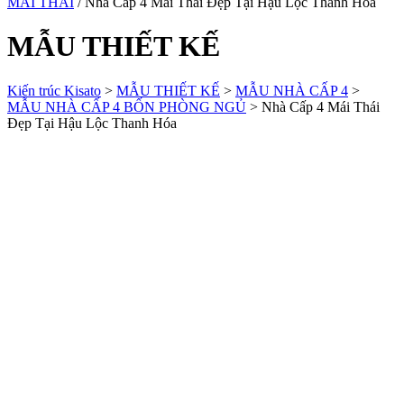
MÁI THÁI
/ Nhà Cấp 4 Mái Thái Đẹp Tại Hậu Lộc Thanh Hóa
MẪU THIẾT KẾ
Kiến trúc Kisato
>
MẪU THIẾT KẾ
>
MẪU NHÀ CẤP 4
>
MẪU NHÀ CẤP 4 BỐN PHÒNG NGỦ
>
Nhà Cấp 4 Mái Thái
Đẹp Tại Hậu Lộc Thanh Hóa