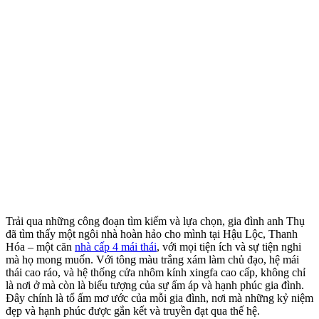
Trải qua những công đoạn tìm kiếm và lựa chọn, gia đình anh Thụ
đã tìm thấy một ngôi nhà hoàn hảo cho mình tại Hậu Lộc, Thanh
Hóa – một căn
nhà cấp 4 mái thái
, với mọi tiện ích và sự tiện nghi
mà họ mong muốn. Với tông màu trắng xám làm chủ đạo, hệ mái
thái cao ráo, và hệ thống cửa nhôm kính xingfa cao cấp, không chỉ
là nơi ở mà còn là biểu tượng của sự ấm áp và hạnh phúc gia đình.
Đây chính là tổ ấm mơ ước của mỗi gia đình, nơi mà những kỷ niệm
đẹp và hạnh phúc được gắn kết và truyền đạt qua thế hệ.