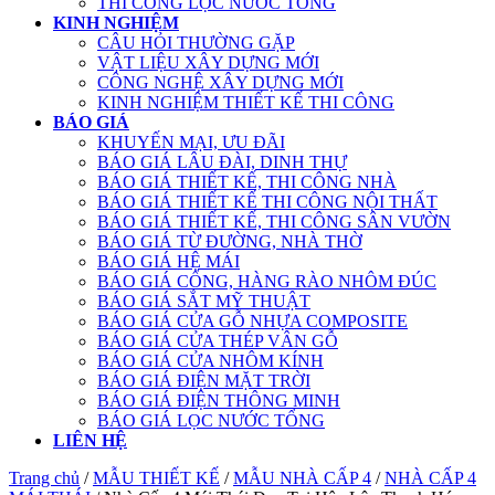
THI CÔNG LỌC NƯỚC TỔNG
KINH NGHIỆM
CÂU HỎI THƯỜNG GẶP
VẬT LIỆU XÂY DỰNG MỚI
CÔNG NGHỆ XÂY DỰNG MỚI
KINH NGHIỆM THIẾT KẾ THI CÔNG
BÁO GIÁ
KHUYẾN MẠI, ƯU ĐÃI
BÁO GIÁ LÂU ĐÀI, DINH THỰ
BÁO GIÁ THIẾT KẾ, THI CÔNG NHÀ
BÁO GIÁ THIẾT KẾ THI CÔNG NỘI THẤT
BÁO GIÁ THIẾT KẾ, THI CÔNG SÂN VƯỜN
BÁO GIÁ TỪ ĐƯỜNG, NHÀ THỜ
BÁO GIÁ HỆ MÁI
BÁO GIÁ CỔNG, HÀNG RÀO NHÔM ĐÚC
BÁO GIÁ SẮT MỸ THUẬT
BÁO GIÁ CỬA GỖ NHỰA COMPOSITE
BÁO GIÁ CỬA THÉP VÂN GỖ
BÁO GIÁ CỬA NHÔM KÍNH
BÁO GIÁ ĐIỆN MẶT TRỜI
BÁO GIÁ ĐIỆN THÔNG MINH
BÁO GIÁ LỌC NƯỚC TỔNG
LIÊN HỆ
Trang chủ
/
MẪU THIẾT KẾ
/
MẪU NHÀ CẤP 4
/
NHÀ CẤP 4