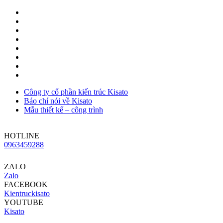
Công ty cổ phần kiến trúc Kisato
Báo chí nói về Kisato
Mẫu thiết kế – công trình
HOTLINE
0963459288
ZALO
Zalo
FACEBOOK
Kientruckisato
YOUTUBE
Kisato