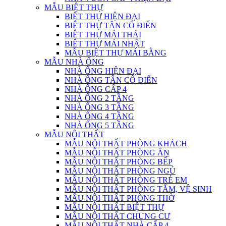
MẪU BIỆT THỰ
BIỆT THỰ HIỆN ĐẠI
BIỆT THỰ TÂN CỔ ĐIỂN
BIỆT THỰ MÁI THÁI
BIỆT THỰ MÁI NHẬT
MẪU BIỆT THỰ MÁI BẰNG
MẪU NHÀ ỐNG
NHÀ ỐNG HIỆN ĐẠI
NHÀ ỐNG TÂN CỔ ĐIỂN
NHÀ ỐNG CẤP 4
NHÀ ỐNG 2 TẦNG
NHÀ ỐNG 3 TẦNG
NHÀ ỐNG 4 TẦNG
NHÀ ỐNG 5 TẦNG
MẪU NỘI THẤT
MẪU NỘI THẤT PHÒNG KHÁCH
MẪU NỘI THẤT PHÒNG ĂN
MẪU NỘI THẤT PHÒNG BẾP
MẪU NỘI THẤT PHÒNG NGỦ
MẪU NỘI THẤT PHÒNG TRẺ EM
MẪU NỘI THẤT PHÒNG TẮM, VỆ SINH
MẪU NỘI THẤT PHÒNG THỜ
MẪU NỘI THẤT BIỆT THỰ
MẪU NỘI THẤT CHUNG CƯ
MẪU NỘI THẤT NHÀ CẤP 4