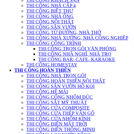
THI CÔNG KHÁCH SẠN
THI CÔNG NHÀ CẤP 4
THI CÔNG BIỆT THỰ
THI CÔNG NHÀ ỐNG
THI CÔNG NỘI THẤT
THI CÔNG SÂN VƯỜN
THI CÔNG TỪ ĐƯỜNG, NHÀ THỜ
THI CÔNG NHÀ XƯỞNG, NHÀ CÔNG NGHIỆP
THI CÔNG CÔNG TRÌNH
THI CÔNG TRỌN GÓI VĂN PHÒNG
THI CÔNG NHÀ NGHỈ, NHÀ TRỌ
THI CÔNG BAR- CAFE- KARAOKE
THI CÔNG HOMESTAY
THI CÔNG HOÀN THIỆN
THI CÔNG NHÀ TRỌN GÓI
THI CÔNG HOÀN THIỆN NỘI THẤT
THI CÔNG SÂN VƯỜN HỒ KOI
THI CÔNG HỆ MÁI
THI CÔNG CỔNG NHÔM ĐÚC
THI CÔNG SẮT MỸ THUẬT
THI CÔNG CỬA COMPOSITE
THI CÔNG CỬA THÉP VÂN GỖ
THI CÔNG CỬA NHÔM KÍNH
THI CÔNG ĐIỆN MẶT TRỜI
THI CÔNG ĐIỆN THÔNG MINH