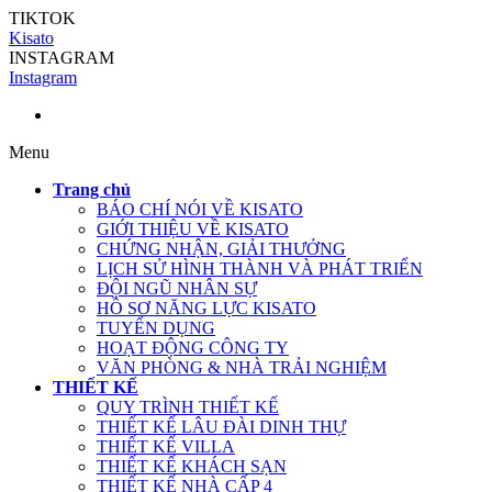
TIKTOK
Kisato
INSTAGRAM
Instagram
Menu
Trang chủ
BÁO CHÍ NÓI VỀ KISATO
GIỚI THIỆU VỀ KISATO
CHỨNG NHẬN, GIẢI THƯỞNG
LỊCH SỬ HÌNH THÀNH VÀ PHÁT TRIỂN
ĐỘI NGŨ NHÂN SỰ
HỒ SƠ NĂNG LỰC KISATO
TUYỂN DỤNG
HOẠT ĐỘNG CÔNG TY
VĂN PHÒNG & NHÀ TRẢI NGHIỆM
THIẾT KẾ
QUY TRÌNH THIẾT KẾ
THIẾT KẾ LÂU ĐÀI DINH THỰ
THIẾT KẾ VILLA
THIẾT KẾ KHÁCH SẠN
THIẾT KẾ NHÀ CẤP 4