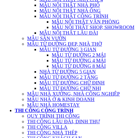
MẪU NỘI THẤT NHÀ PHỐ
MẪU NỘI THẤT NHÀ ỐNG
MẪU NỘI THẤT CÔNG TRÌNH
MẪU NỘI THẤT VĂN PHÒNG
MẪU NỘI THẤT SHOP, SHOWROOM
MẪU NỘI THẤT LÂU ĐÀI
MẪU SÂN VƯỜN
MẪU TỪ ĐƯỜNG ĐẸP, NHÀ THỜ
MẪU TỪ ĐƯỜNG 3 GIAN
MẪU TỪ ĐƯỜNG 2 MÁI
MẪU TỪ ĐƯỜNG 4 MÁI
MẪU TỪ ĐƯỜNG 8 MÁI
NHÀ TỪ ĐƯỜNG 5 GIAN
MẪU TỪ ĐƯỜNG 2 TẦNG
MẪU TỪ ĐƯỜNG CHỮ ĐINH
MẪU TỪ ĐƯỜNG CHỮ NHỊ
MẪU NHÀ XƯỞNG, NHÀ CÔNG NGHIỆP
MẪU NHÀ Ở & KINH DOANH
MẪU NHÀ HOMESTAY
THI CÔNG CÔNG TRÌNH
QUY TRÌNH THI CÔNG
THI CÔNG LÂU ĐÀI, DINH THỰ
THI CÔNG VILLA
THI CÔNG NHÀ THÉP