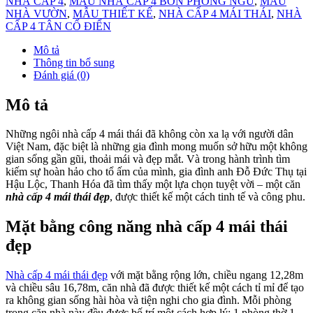
NHÀ CẤP 4
,
MẪU NHÀ CẤP 4 BỐN PHÒNG NGỦ
,
MẪU
NHÀ VƯỜN
,
MẪU THIẾT KẾ
,
NHÀ CẤP 4 MÁI THÁI
,
NHÀ
CẤP 4 TÂN CỔ ĐIỂN
Mô tả
Thông tin bổ sung
Đánh giá (0)
Mô tả
Những ngôi nhà cấp 4 mái thái đã không còn xa lạ với người dân
Việt Nam, đặc biệt là những gia đình mong muốn sở hữu một không
gian sống gần gũi, thoải mái và đẹp mắt. Và trong hành trình tìm
kiếm sự hoàn hảo cho tổ ấm của mình, gia đình anh Đỗ Đức Thụ tại
Hậu Lộc, Thanh Hóa đã tìm thấy một lựa chọn tuyệt vời – một căn
nhà cấp 4 mái thái đẹp
, được thiết kế một cách tinh tế và công phu.
Mặt bằng công năng nhà cấp 4 mái thái
đẹp
Nhà cấp 4 mái thái đẹp
với mặt bằng rộng lớn, chiều ngang 12,28m
và chiều sâu 16,78m, căn nhà đã được thiết kế một cách tỉ mỉ để tạo
ra không gian sống hài hòa và tiện nghi cho gia đình. Mỗi phòng
trong căn nhà này đều được bố trí một cách hợp lý: 1 phòng thờ,1