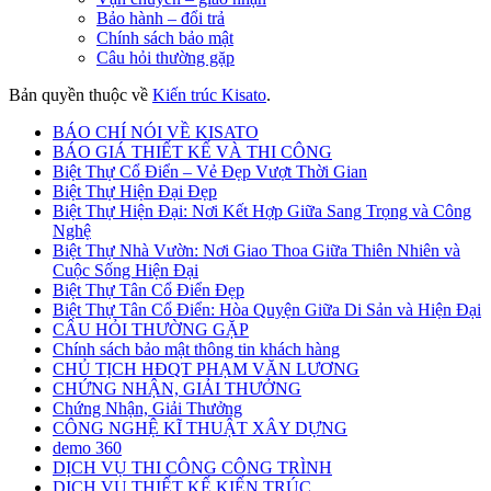
Bảo hành – đổi trả
Chính sách bảo mật
Câu hỏi thường gặp
Bản quyền thuộc về
Kiến trúc Kisato
.
BÁO CHÍ NÓI VỀ KISATO
BÁO GIÁ THIẾT KẾ VÀ THI CÔNG
Biệt Thự Cổ Điển – Vẻ Đẹp Vượt Thời Gian
Biệt Thự Hiện Đại Đẹp
Biệt Thự Hiện Đại: Nơi Kết Hợp Giữa Sang Trọng và Công
Nghệ
Biệt Thự Nhà Vườn: Nơi Giao Thoa Giữa Thiên Nhiên và
Cuộc Sống Hiện Đại
Biệt Thự Tân Cổ Điển Đẹp
Biệt Thự Tân Cổ Điển: Hòa Quyện Giữa Di Sản và Hiện Đại
CÂU HỎI THƯỜNG GẶP
Chính sách bảo mật thông tin khách hàng
CHỦ TỊCH HĐQT PHẠM VĂN LƯƠNG
CHỨNG NHẬN, GIẢI THƯỞNG
Chứng Nhận, Giải Thưởng
CÔNG NGHỆ KĨ THUẬT XÂY DỰNG
demo 360
DỊCH VỤ THI CÔNG CÔNG TRÌNH
DỊCH VỤ THIẾT KẾ KIẾN TRÚC