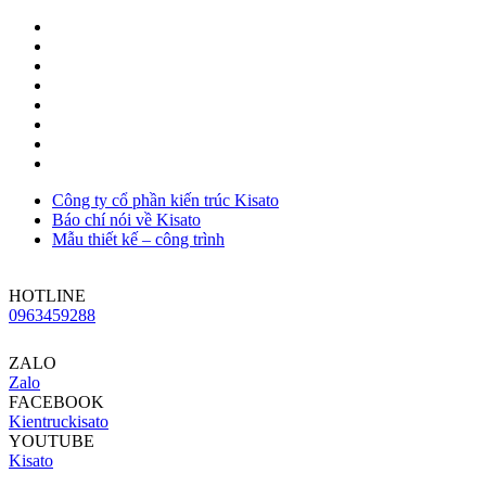
Công ty cổ phần kiến trúc Kisato
Báo chí nói về Kisato
Mẫu thiết kế – công trình
HOTLINE
0963459288
ZALO
Zalo
FACEBOOK
Kientruckisato
YOUTUBE
Kisato