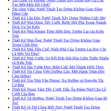
Thi Công Từ Đường: Nghệ Thuật Xây Dựng Hay Là Chế
Tạo Một Món Đồ Chơi?
Thi công Villa: Nghệ Thuật Tạo Dựng Không Gian Sống
Đẳng Cấp
Thiết Kế Lâu Đài: Nghệ Thuật Xây Dựng Những Giấc Mơ
Thiết Kế Nhà Hàng Tiệc Cưới: Bước Đột Phá Trong Ngành
Dịch Vụ Sự Kiện
Thiết Kế Nhà Khung Thép Hiện Đại: Tương Lai của Kiến
Trúc
Thiết Kế Nhà Ống: Nghệ Thuật Tạo Dựng Không Gian
Trong Chật Hẹp
Thiết Kế Nhà Tiền Chế: Ngôi Nhà Của Tương Lai Hay Chỉ
Là Một Trò Đùa?
Thiết Kế Nhà Vườn: Sự Kết Hợp Hài Hòa Giữa Thiên Nhiên
và Kiến Trúc
Thiết Kế Sân Vườn Đẹp: Biến Giấc Mơ Thành Hiện Thực
Thiết Kế Thi Công Viện Dưỡng Lão: Một Hành Trình Đầy
Cảm Hứng!
Thiết Kế Tòa Nhà Văn Phòng: Xu Hướng và Nguyên Tắc
Cơ Bản
Thiết Kế Trung Tâm Tiệc Cưới: Dấu Ấn Đáng Nhớ Cho Lễ
Cưới Của Bạn
Thiết Kế Từ Đường: Nghệ Thuật Tạo Dựng Không Gian Bí
Ẩn!
Thiết Kế và Thi Công Biệt Thự: Nghệ Thuật Tạo Dựng