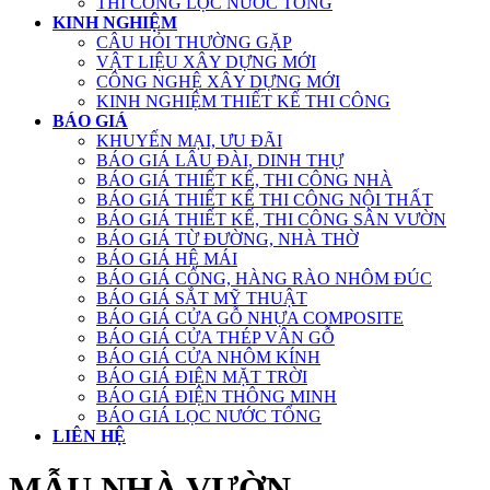
THI CÔNG LỌC NƯỚC TỔNG
KINH NGHIỆM
CÂU HỎI THƯỜNG GẶP
VẬT LIỆU XÂY DỰNG MỚI
CÔNG NGHỆ XÂY DỰNG MỚI
KINH NGHIỆM THIẾT KẾ THI CÔNG
BÁO GIÁ
KHUYẾN MẠI, ƯU ĐÃI
BÁO GIÁ LÂU ĐÀI, DINH THỰ
BÁO GIÁ THIẾT KẾ, THI CÔNG NHÀ
BÁO GIÁ THIẾT KẾ THI CÔNG NỘI THẤT
BÁO GIÁ THIẾT KẾ, THI CÔNG SÂN VƯỜN
BÁO GIÁ TỪ ĐƯỜNG, NHÀ THỜ
BÁO GIÁ HỆ MÁI
BÁO GIÁ CỔNG, HÀNG RÀO NHÔM ĐÚC
BÁO GIÁ SẮT MỸ THUẬT
BÁO GIÁ CỬA GỖ NHỰA COMPOSITE
BÁO GIÁ CỬA THÉP VÂN GỖ
BÁO GIÁ CỬA NHÔM KÍNH
BÁO GIÁ ĐIỆN MẶT TRỜI
BÁO GIÁ ĐIỆN THÔNG MINH
BÁO GIÁ LỌC NƯỚC TỔNG
LIÊN HỆ
MẪU NHÀ VƯỜN