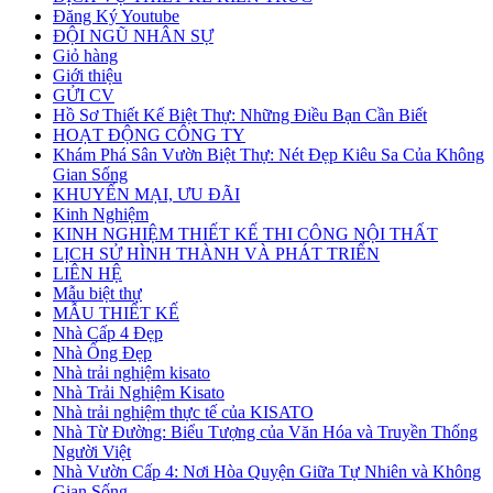
Đăng Ký Youtube
ĐỘI NGŨ NHÂN SỰ
Giỏ hàng
Giới thiệu
GỬI CV
Hồ Sơ Thiết Kế Biệt Thự: Những Điều Bạn Cần Biết
HOẠT ĐỘNG CÔNG TY
Khám Phá Sân Vườn Biệt Thự: Nét Đẹp Kiêu Sa Của Không
Gian Sống
KHUYẾN MẠI, ƯU ĐÃI
Kinh Nghiệm
KINH NGHIỆM THIẾT KẾ THI CÔNG NỘI THẤT
LỊCH SỬ HÌNH THÀNH VÀ PHÁT TRIỂN
LIÊN HỆ
Mẫu biệt thự
MẪU THIẾT KẾ
Nhà Cấp 4 Đẹp
Nhà Ống Đẹp
Nhà trải nghiệm kisato
Nhà Trải Nghiệm Kisato
Nhà trải nghiệm thực tế của KISATO
Nhà Từ Đường: Biểu Tượng của Văn Hóa và Truyền Thống
Người Việt
Nhà Vườn Cấp 4: Nơi Hòa Quyện Giữa Tự Nhiên và Không
Gian Sống