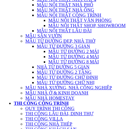
MẪU NỘI THẤT NHÀ PHỐ
MẪU NỘI THẤT NHÀ ỐNG
MẪU NỘI THẤT CÔNG TRÌNH
MẪU NỘI THẤT VĂN PHÒNG
MẪU NỘI THẤT SHOP, SHOWROOM
MẪU NỘI THẤT LÂU ĐÀI
MẪU SÂN VƯỜN
MẪU TỪ ĐƯỜNG ĐẸP, NHÀ THỜ
MẪU TỪ ĐƯỜNG 3 GIAN
MẪU TỪ ĐƯỜNG 2 MÁI
MẪU TỪ ĐƯỜNG 4 MÁI
MẪU TỪ ĐƯỜNG 8 MÁI
NHÀ TỪ ĐƯỜNG 5 GIAN
MẪU TỪ ĐƯỜNG 2 TẦNG
MẪU TỪ ĐƯỜNG CHỮ ĐINH
MẪU TỪ ĐƯỜNG CHỮ NHỊ
MẪU NHÀ XƯỞNG, NHÀ CÔNG NGHIỆP
MẪU NHÀ Ở & KINH DOANH
MẪU NHÀ HOMESTAY
THI CÔNG CÔNG TRÌNH
QUY TRÌNH THI CÔNG
THI CÔNG LÂU ĐÀI, DINH THỰ
THI CÔNG VILLA
THI CÔNG NHÀ THÉP