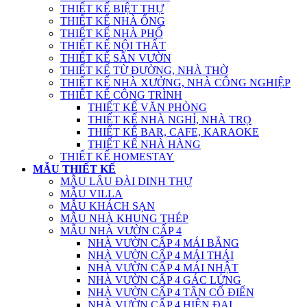
THIẾT KẾ BIỆT THỰ
THIẾT KẾ NHÀ ỐNG
THIẾT KẾ NHÀ PHỐ
THIẾT KẾ NỘI THẤT
THIẾT KẾ SÂN VƯỜN
THIẾT KẾ TỪ ĐƯỜNG, NHÀ THỜ
THIẾT KẾ NHÀ XƯỞNG, NHÀ CÔNG NGHIỆP
THIẾT KẾ CÔNG TRÌNH
THIẾT KẾ VĂN PHÒNG
THIẾT KẾ NHÀ NGHỈ, NHÀ TRỌ
THIẾT KẾ BAR, CAFE, KARAOKE
THIẾT KẾ NHÀ HÀNG
THIẾT KẾ HOMESTAY
MẪU THIẾT KẾ
MẪU LÂU ĐÀI DINH THỰ
MẪU VILLA
MẪU KHÁCH SẠN
MẪU NHÀ KHUNG THÉP
MẪU NHÀ VƯỜN CẤP 4
NHÀ VƯỜN CẤP 4 MÁI BẰNG
NHÀ VƯỜN CẤP 4 MÁI THÁI
NHÀ VƯỜN CẤP 4 MÁI NHẬT
NHÀ VƯỜN CẤP 4 GÁC LỬNG
NHÀ VƯỜN CẤP 4 TÂN CỔ ĐIỂN
NHÀ VƯỜN CẤP 4 HIỆN ĐẠI