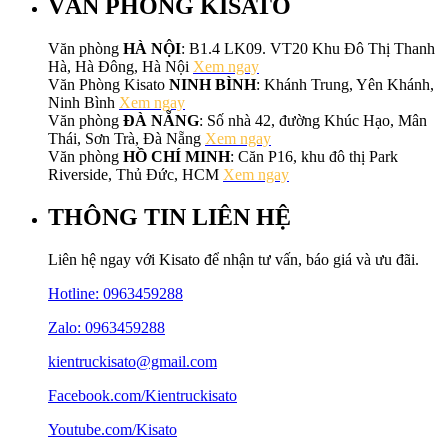
VĂN PHÒNG KISATO
Văn phòng
HÀ NỘI
: B1.4 LK09. VT20 Khu Đô Thị Thanh
Hà, Hà Đông, Hà Nội
Xem ngay
Văn Phòng Kisato
NINH BÌNH
: Khánh Trung, Yên Khánh,
Ninh Bình
Xem ngay
Văn phòng
ĐÀ NẴNG
: Số nhà 42, đường Khúc Hạo, Mân
Thái, Sơn Trà, Đà Nẵng
Xem ngay
Văn phòng
HỒ CHÍ MINH
: Căn P16, khu đô thị Park
Riverside, Thủ Đức, HCM
Xem ngay
THÔNG TIN LIÊN HỆ
Liên hệ ngay với Kisato để nhận tư vấn, báo giá và ưu đãi.
Hotline:
0963459288
Zalo: 0963459288
kientruckisato@gmail.com
Facebook.com/Kientruckisato
Youtube.com/Kisato