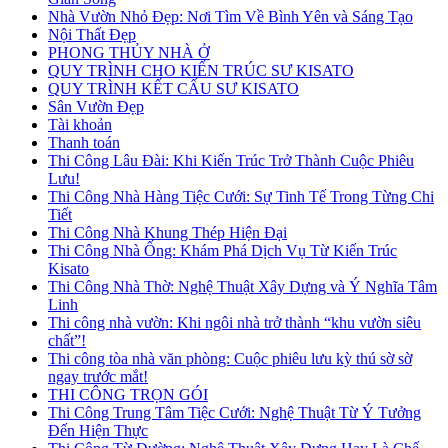
Nhà Vườn Nhỏ Đẹp: Nơi Tìm Về Bình Yên và Sáng Tạo
Nội Thất Đẹp
PHONG THỦY NHÀ Ở
QUY TRÌNH CHO KIẾN TRÚC SƯ KISATO
QUY TRÌNH KẾT CẤU SƯ KISATO
Sân Vườn Đẹp
Tài khoản
Thanh toán
Thi Công Lâu Đài: Khi Kiến Trúc Trở Thành Cuộc Phiêu
Lưu!
Thi Công Nhà Hàng Tiệc Cưới: Sự Tinh Tế Trong Từng Chi
Tiết
Thi Công Nhà Khung Thép Hiện Đại
Thi Công Nhà Ống: Khám Phá Dịch Vụ Từ Kiến Trúc
Kisato
Thi Công Nhà Thờ: Nghệ Thuật Xây Dựng và Ý Nghĩa Tâm
Linh
Thi công nhà vườn: Khi ngôi nhà trở thành “khu vườn siêu
chất”!
Thi công tòa nhà văn phòng: Cuộc phiêu lưu kỳ thú sờ sờ
ngay trước mắt!
THI CÔNG TRỌN GÓI
Thi Công Trung Tâm Tiệc Cưới: Nghệ Thuật Từ Ý Tưởng
Đến Hiện Thực