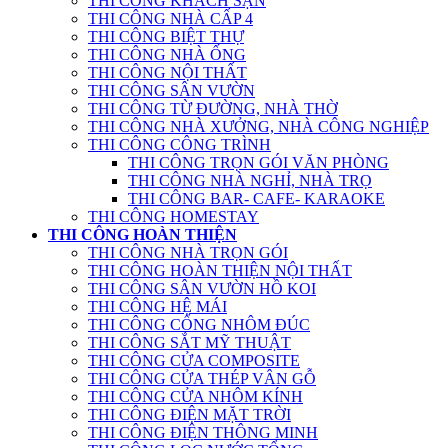
THI CÔNG KHÁCH SẠN
THI CÔNG NHÀ CẤP 4
THI CÔNG BIỆT THỰ
THI CÔNG NHÀ ỐNG
THI CÔNG NỘI THẤT
THI CÔNG SÂN VƯỜN
THI CÔNG TỪ ĐƯỜNG, NHÀ THỜ
THI CÔNG NHÀ XƯỞNG, NHÀ CÔNG NGHIỆP
THI CÔNG CÔNG TRÌNH
THI CÔNG TRỌN GÓI VĂN PHÒNG
THI CÔNG NHÀ NGHỈ, NHÀ TRỌ
THI CÔNG BAR- CAFE- KARAOKE
THI CÔNG HOMESTAY
THI CÔNG HOÀN THIỆN
THI CÔNG NHÀ TRỌN GÓI
THI CÔNG HOÀN THIỆN NỘI THẤT
THI CÔNG SÂN VƯỜN HỒ KOI
THI CÔNG HỆ MÁI
THI CÔNG CỔNG NHÔM ĐÚC
THI CÔNG SẮT MỸ THUẬT
THI CÔNG CỬA COMPOSITE
THI CÔNG CỬA THÉP VÂN GỖ
THI CÔNG CỬA NHÔM KÍNH
THI CÔNG ĐIỆN MẶT TRỜI
THI CÔNG ĐIỆN THÔNG MINH