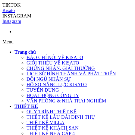
TIKTOK
Kisato
INSTAGRAM
Instagram
Menu
Trang chủ
BÁO CHÍ NÓI VỀ KISATO
GIỚI THIỆU VỀ KISATO
CHỨNG NHẬN, GIẢI THƯỞNG
LỊCH SỬ HÌNH THÀNH VÀ PHÁT TRIỂN
ĐỘI NGŨ NHÂN SỰ
HỒ SƠ NĂNG LỰC KISATO
TUYỂN DỤNG
HOẠT ĐỘNG CÔNG TY
VĂN PHÒNG & NHÀ TRẢI NGHIỆM
THIẾT KẾ
QUY TRÌNH THIẾT KẾ
THIẾT KẾ LÂU ĐÀI DINH THỰ
THIẾT KẾ VILLA
THIẾT KẾ KHÁCH SẠN
THIẾT KẾ NHÀ CẤP 4