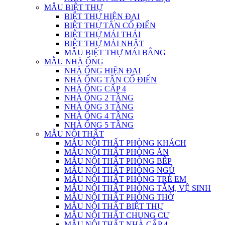
MẪU BIỆT THỰ
BIỆT THỰ HIỆN ĐẠI
BIỆT THỰ TÂN CỔ ĐIỂN
BIỆT THỰ MÁI THÁI
BIỆT THỰ MÁI NHẬT
MẪU BIỆT THỰ MÁI BẰNG
MẪU NHÀ ỐNG
NHÀ ỐNG HIỆN ĐẠI
NHÀ ỐNG TÂN CỔ ĐIỂN
NHÀ ỐNG CẤP 4
NHÀ ỐNG 2 TẦNG
NHÀ ỐNG 3 TẦNG
NHÀ ỐNG 4 TẦNG
NHÀ ỐNG 5 TẦNG
MẪU NỘI THẤT
MẪU NỘI THẤT PHÒNG KHÁCH
MẪU NỘI THẤT PHÒNG ĂN
MẪU NỘI THẤT PHÒNG BẾP
MẪU NỘI THẤT PHÒNG NGỦ
MẪU NỘI THẤT PHÒNG TRẺ EM
MẪU NỘI THẤT PHÒNG TẮM, VỆ SINH
MẪU NỘI THẤT PHÒNG THỜ
MẪU NỘI THẤT BIỆT THỰ
MẪU NỘI THẤT CHUNG CƯ
MẪU NỘI THẤT NHÀ CẤP 4