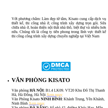
Với phương châm: Làm đẹp từ tâm, Kisato cung cấp dịch vụ
thiết kế, thi công nhà ở, công trình xây dựng trọn gói. Sửa
chữa nhà ở, hoàn thiện nội thất nhà thô, biệt thự và nhiều hơn
nữa. Chúng tôi là công ty tiên phong trong lĩnh vực thiết kế
thi công công trình xây dựng chuyên nghiệp tại Việt Nam
VĂN PHÒNG KISATO
Văn phòng
HÀ NỘI
: B1.4 LK09. VT20 Khu Đô Thị Thanh
Hà, Hà Đông, Hà Nội
Xem ngay
Văn Phòng Kisato
NINH BÌNH
: Khánh Trung, Yên Khánh,
Ninh Bình
Xem ngay
Văn phòng
ĐÀ NẴNG
: Số nhà 42, đường Khúc Hạo, Mân