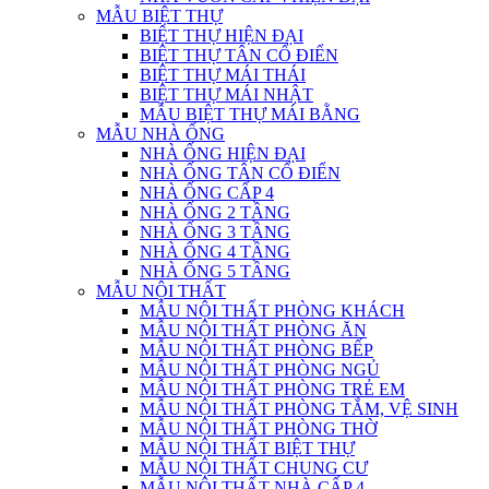
MẪU BIỆT THỰ
BIỆT THỰ HIỆN ĐẠI
BIỆT THỰ TÂN CỔ ĐIỂN
BIỆT THỰ MÁI THÁI
BIỆT THỰ MÁI NHẬT
MẪU BIỆT THỰ MÁI BẰNG
MẪU NHÀ ỐNG
NHÀ ỐNG HIỆN ĐẠI
NHÀ ỐNG TÂN CỔ ĐIỂN
NHÀ ỐNG CẤP 4
NHÀ ỐNG 2 TẦNG
NHÀ ỐNG 3 TẦNG
NHÀ ỐNG 4 TẦNG
NHÀ ỐNG 5 TẦNG
MẪU NỘI THẤT
MẪU NỘI THẤT PHÒNG KHÁCH
MẪU NỘI THẤT PHÒNG ĂN
MẪU NỘI THẤT PHÒNG BẾP
MẪU NỘI THẤT PHÒNG NGỦ
MẪU NỘI THẤT PHÒNG TRẺ EM
MẪU NỘI THẤT PHÒNG TẮM, VỆ SINH
MẪU NỘI THẤT PHÒNG THỜ
MẪU NỘI THẤT BIỆT THỰ
MẪU NỘI THẤT CHUNG CƯ
MẪU NỘI THẤT NHÀ CẤP 4