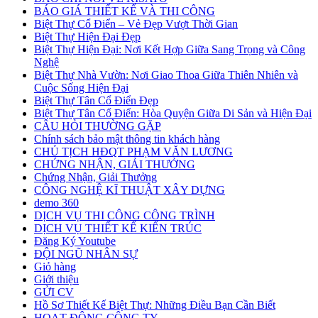
BÁO GIÁ THIẾT KẾ VÀ THI CÔNG
Biệt Thự Cổ Điển – Vẻ Đẹp Vượt Thời Gian
Biệt Thự Hiện Đại Đẹp
Biệt Thự Hiện Đại: Nơi Kết Hợp Giữa Sang Trọng và Công
Nghệ
Biệt Thự Nhà Vườn: Nơi Giao Thoa Giữa Thiên Nhiên và
Cuộc Sống Hiện Đại
Biệt Thự Tân Cổ Điển Đẹp
Biệt Thự Tân Cổ Điển: Hòa Quyện Giữa Di Sản và Hiện Đại
CÂU HỎI THƯỜNG GẶP
Chính sách bảo mật thông tin khách hàng
CHỦ TỊCH HĐQT PHẠM VĂN LƯƠNG
CHỨNG NHẬN, GIẢI THƯỞNG
Chứng Nhận, Giải Thưởng
CÔNG NGHỆ KĨ THUẬT XÂY DỰNG
demo 360
DỊCH VỤ THI CÔNG CÔNG TRÌNH
DỊCH VỤ THIẾT KẾ KIẾN TRÚC
Đăng Ký Youtube
ĐỘI NGŨ NHÂN SỰ
Giỏ hàng
Giới thiệu
GỬI CV
Hồ Sơ Thiết Kế Biệt Thự: Những Điều Bạn Cần Biết
HOẠT ĐỘNG CÔNG TY