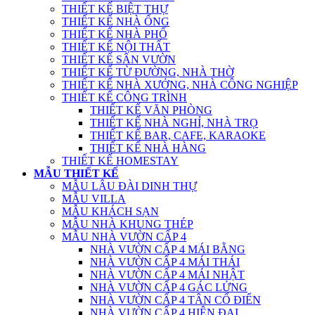
THIẾT KẾ BIỆT THỰ
THIẾT KẾ NHÀ ỐNG
THIẾT KẾ NHÀ PHỐ
THIẾT KẾ NỘI THẤT
THIẾT KẾ SÂN VƯỜN
THIẾT KẾ TỪ ĐƯỜNG, NHÀ THỜ
THIẾT KẾ NHÀ XƯỞNG, NHÀ CÔNG NGHIỆP
THIẾT KẾ CÔNG TRÌNH
THIẾT KẾ VĂN PHÒNG
THIẾT KẾ NHÀ NGHỈ, NHÀ TRỌ
THIẾT KẾ BAR, CAFE, KARAOKE
THIẾT KẾ NHÀ HÀNG
THIẾT KẾ HOMESTAY
MẪU THIẾT KẾ
MẪU LÂU ĐÀI DINH THỰ
MẪU VILLA
MẪU KHÁCH SẠN
MẪU NHÀ KHUNG THÉP
MẪU NHÀ VƯỜN CẤP 4
NHÀ VƯỜN CẤP 4 MÁI BẰNG
NHÀ VƯỜN CẤP 4 MÁI THÁI
NHÀ VƯỜN CẤP 4 MÁI NHẬT
NHÀ VƯỜN CẤP 4 GÁC LỬNG
NHÀ VƯỜN CẤP 4 TÂN CỔ ĐIỂN
NHÀ VƯỜN CẤP 4 HIỆN ĐẠI