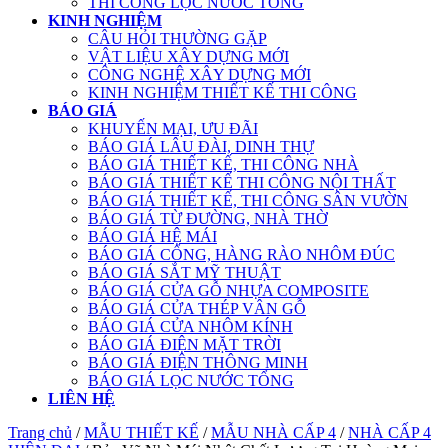
THI CÔNG LỌC NƯỚC TỔNG
KINH NGHIỆM
CÂU HỎI THƯỜNG GẶP
VẬT LIỆU XÂY DỰNG MỚI
CÔNG NGHỆ XÂY DỰNG MỚI
KINH NGHIỆM THIẾT KẾ THI CÔNG
BÁO GIÁ
KHUYẾN MẠI, ƯU ĐÃI
BÁO GIÁ LÂU ĐÀI, DINH THỰ
BÁO GIÁ THIẾT KẾ, THI CÔNG NHÀ
BÁO GIÁ THIẾT KẾ THI CÔNG NỘI THẤT
BÁO GIÁ THIẾT KẾ, THI CÔNG SÂN VƯỜN
BÁO GIÁ TỪ ĐƯỜNG, NHÀ THỜ
BÁO GIÁ HỆ MÁI
BÁO GIÁ CỔNG, HÀNG RÀO NHÔM ĐÚC
BÁO GIÁ SẮT MỸ THUẬT
BÁO GIÁ CỬA GỖ NHỰA COMPOSITE
BÁO GIÁ CỬA THÉP VÂN GỖ
BÁO GIÁ CỬA NHÔM KÍNH
BÁO GIÁ ĐIỆN MẶT TRỜI
BÁO GIÁ ĐIỆN THÔNG MINH
BÁO GIÁ LỌC NƯỚC TỔNG
LIÊN HỆ
Trang chủ
/
MẪU THIẾT KẾ
/
MẪU NHÀ CẤP 4
/
NHÀ CẤP 4