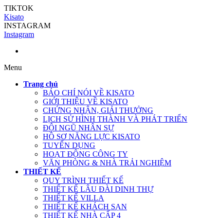
TIKTOK
Kisato
INSTAGRAM
Instagram
Menu
Trang chủ
BÁO CHÍ NÓI VỀ KISATO
GIỚI THIỆU VỀ KISATO
CHỨNG NHẬN, GIẢI THƯỞNG
LỊCH SỬ HÌNH THÀNH VÀ PHÁT TRIỂN
ĐỘI NGŨ NHÂN SỰ
HỒ SƠ NĂNG LỰC KISATO
TUYỂN DỤNG
HOẠT ĐỘNG CÔNG TY
VĂN PHÒNG & NHÀ TRẢI NGHIỆM
THIẾT KẾ
QUY TRÌNH THIẾT KẾ
THIẾT KẾ LÂU ĐÀI DINH THỰ
THIẾT KẾ VILLA
THIẾT KẾ KHÁCH SẠN
THIẾT KẾ NHÀ CẤP 4