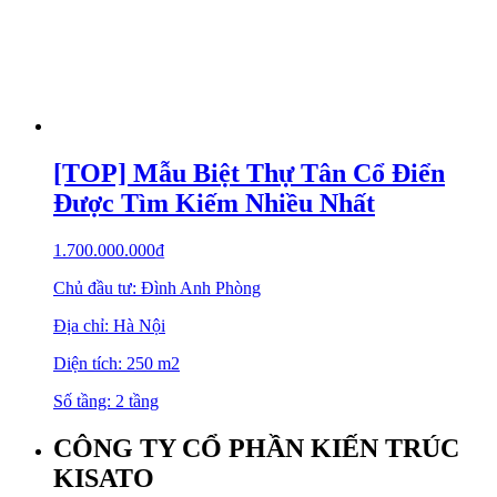
[TOP] Mẫu Biệt Thự Tân Cổ Điển
Được Tìm Kiếm Nhiều Nhất
1.700.000.000
₫
Chủ đầu tư: Đình Anh Phòng
Địa chỉ: Hà Nội
Diện tích: 250 m2
Số tầng: 2 tầng
CÔNG TY CỔ PHẦN KIẾN TRÚC
KISATO