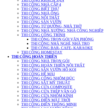
THI CÔNG KHÁCH SẠN
THI CÔNG NHÀ CẤP 4
THI CÔNG BIỆT THỰ
THI CÔNG NHÀ ỐNG
THI CÔNG NỘI THẤT
THI CÔNG SÂN VƯỜN
THI CÔNG TỪ ĐƯỜNG, NHÀ THỜ
THI CÔNG NHÀ XƯỞNG, NHÀ CÔNG NGHIỆP
THI CÔNG CÔNG TRÌNH
THI CÔNG TRỌN GÓI VĂN PHÒNG
THI CÔNG NHÀ NGHỈ, NHÀ TRỌ
THI CÔNG BAR- CAFE- KARAOKE
THI CÔNG HOMESTAY
THI CÔNG HOÀN THIỆN
THI CÔNG NHÀ TRỌN GÓI
THI CÔNG HOÀN THIỆN NỘI THẤT
THI CÔNG SÂN VƯỜN HỒ KOI
THI CÔNG HỆ MÁI
THI CÔNG CỔNG NHÔM ĐÚC
THI CÔNG SẮT MỸ THUẬT
THI CÔNG CỬA COMPOSITE
THI CÔNG CỬA THÉP VÂN GỖ
THI CÔNG CỬA NHÔM KÍNH
THI CÔNG ĐIỆN MẶT TRỜI
THI CÔNG ĐIỆN THÔNG MINH