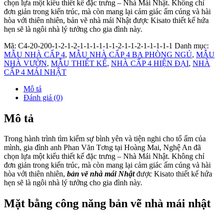
chọn lựa một kiểu thiết kế đặc trưng – Nhà Mái Nhật. Không chỉ
đơn giản trong kiến trúc, mà còn mang lại cảm giác ấm cúng và hài
hòa với thiên nhiên, bản vẽ nhà mái Nhật được Kisato thiết kế hứa
hẹn sẽ là ngôi nhà lý tưởng cho gia đình này.
Mã:
C4-20-200-1-2-1-2-1-1-1-1-1-1-2-1-1-2-1-1-1-1-1
Danh mục:
MẪU NHÀ CẤP 4
,
MẪU NHÀ CẤP 4 BA PHÒNG NGỦ
,
MẪU
NHÀ VƯỜN
,
MẪU THIẾT KẾ
,
NHÀ CẤP 4 HIỆN ĐẠI
,
NHÀ
CẤP 4 MÁI NHẬT
Mô tả
Đánh giá (0)
Mô tả
Trong hành trình tìm kiếm sự bình yên và tiện nghi cho tổ ấm của
mình, gia đình anh Phan Văn Tơng tại Hoàng Mai, Nghệ An đã
chọn lựa một kiểu thiết kế đặc trưng – Nhà Mái Nhật. Không chỉ
đơn giản trong kiến trúc, mà còn mang lại cảm giác ấm cúng và hài
hòa với thiên nhiên,
bản vẽ nhà mái Nhật
được Kisato thiết kế hứa
hẹn sẽ là ngôi nhà lý tưởng cho gia đình này.
Mặt bằng công năng bản vẽ nhà mái nhật