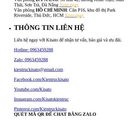
Thái, Sơn Trà, Đà Nẵng
Xem ngay
Văn phòng
HỒ CHÍ MINH
: Căn P16, khu đô thị Park
Riverside, Thủ Đức, HCM
Xem ngay
THÔNG TIN LIÊN HỆ
Liên hệ ngay với Kisato để nhận tư vấn, báo giá và ưu đãi.
Hotline:
0963459288
Zalo: 0963459288
kientruckisato@gmail.com
Facebook.com/Kientruckisato
Youtube.com/Kisato
Instagram.com/Kisatokientruc
Pinterest.com/Kientruckisato
QUÉT MÃ QR ĐỂ CHAT BẰNG ZALO