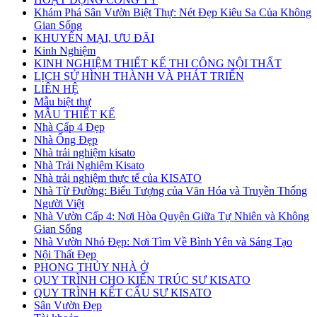
Khám Phá Sân Vườn Biệt Thự: Nét Đẹp Kiêu Sa Của Không
Gian Sống
KHUYẾN MẠI, ƯU ĐÃI
Kinh Nghiệm
KINH NGHIỆM THIẾT KẾ THI CÔNG NỘI THẤT
LỊCH SỬ HÌNH THÀNH VÀ PHÁT TRIỂN
LIÊN HỆ
Mẫu biệt thự
MẪU THIẾT KẾ
Nhà Cấp 4 Đẹp
Nhà Ống Đẹp
Nhà trải nghiệm kisato
Nhà Trải Nghiệm Kisato
Nhà trải nghiệm thực tế của KISATO
Nhà Từ Đường: Biểu Tượng của Văn Hóa và Truyền Thống
Người Việt
Nhà Vườn Cấp 4: Nơi Hòa Quyện Giữa Tự Nhiên và Không
Gian Sống
Nhà Vườn Nhỏ Đẹp: Nơi Tìm Về Bình Yên và Sáng Tạo
Nội Thất Đẹp
PHONG THỦY NHÀ Ở
QUY TRÌNH CHO KIẾN TRÚC SƯ KISATO
QUY TRÌNH KẾT CẤU SƯ KISATO
Sân Vườn Đẹp