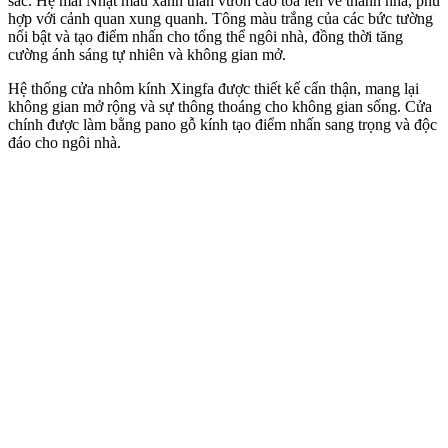
sắc. Hệ mái Nhật màu xanh than vươn cao tỏa lên vẻ thanh nhã, phù
hợp với cảnh quan xung quanh. Tông màu trắng của các bức tường
nổi bật và tạo điểm nhấn cho tổng thể ngôi nhà, đồng thời tăng
cường ánh sáng tự nhiên và không gian mở.
Hệ thống cửa nhôm kính Xingfa được thiết kế cẩn thận, mang lại
không gian mở rộng và sự thông thoáng cho không gian sống. Cửa
chính được làm bằng pano gỗ kính tạo điểm nhấn sang trọng và độc
đáo cho ngôi nhà.