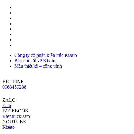
Công ty cổ phần kiến trúc Kisato
Báo chí nói về Kisato
Mẫu thiết kế – công trình
HOTLINE
0963459288
ZALO
Zalo
FACEBOOK
Kientruckisato
YOUTUBE
Kisato