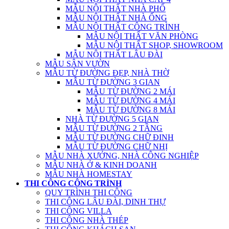
MẪU NỘI THẤT NHÀ PHỐ
MẪU NỘI THẤT NHÀ ỐNG
MẪU NỘI THẤT CÔNG TRÌNH
MẪU NỘI THẤT VĂN PHÒNG
MẪU NỘI THẤT SHOP, SHOWROOM
MẪU NỘI THẤT LÂU ĐÀI
MẪU SÂN VƯỜN
MẪU TỪ ĐƯỜNG ĐẸP, NHÀ THỜ
MẪU TỪ ĐƯỜNG 3 GIAN
MẪU TỪ ĐƯỜNG 2 MÁI
MẪU TỪ ĐƯỜNG 4 MÁI
MẪU TỪ ĐƯỜNG 8 MÁI
NHÀ TỪ ĐƯỜNG 5 GIAN
MẪU TỪ ĐƯỜNG 2 TẦNG
MẪU TỪ ĐƯỜNG CHỮ ĐINH
MẪU TỪ ĐƯỜNG CHỮ NHỊ
MẪU NHÀ XƯỞNG, NHÀ CÔNG NGHIỆP
MẪU NHÀ Ở & KINH DOANH
MẪU NHÀ HOMESTAY
THI CÔNG CÔNG TRÌNH
QUY TRÌNH THI CÔNG
THI CÔNG LÂU ĐÀI, DINH THỰ
THI CÔNG VILLA
THI CÔNG NHÀ THÉP