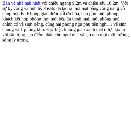
Bản vẽ nhà mái nhật
với chiều ngang 9,2m và chiều sâu 16,2m. Với
sự kỳ công và tinh tế, Kisato đã tạo ra một mặt bằng công năng vô
cùng hợp lý. Không gian được tối ưu hóa, bao gồm một phòng
khách kết hợp phòng thờ, một bếp ăn thoải mái, một phòng ngủ
chính có vệ sinh riêng, cùng hai phòng ngủ phụ tiện nghi, 1 vệ sinh
chung và 1 phòng kho. Đặc biệt, không gian xanh mát được tạo ra
với sân rộng, tạo điểm nhấn cho ngôi nhà và tạo nên một môi trường
sống lý tưởng.