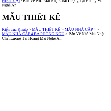
HIỆN ĐẠI
/ Bản Vẽ Nhà Mái Nhật Chất Lượng Tại Hoàng Mai
Nghệ An
MẪU THIẾT KẾ
Kiến trúc Kisato
>
MẪU THIẾT KẾ
>
MẪU NHÀ CẤP 4
>
MẪU NHÀ CẤP 4 BA PHÒNG NGỦ
>
Bản Vẽ Nhà Mái Nhật
Chất Lượng Tại Hoàng Mai Nghệ An