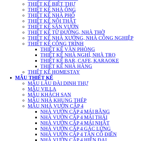
THIẾT KẾ BIỆT THỰ
THIẾT KẾ NHÀ ỐNG
THIẾT KẾ NHÀ PHỐ
THIẾT KẾ NỘI THẤT
THIẾT KẾ SÂN VƯỜN
THIẾT KẾ TỪ ĐƯỜNG, NHÀ THỜ
THIẾT KẾ NHÀ XƯỞNG, NHÀ CÔNG NGHIỆP
THIẾT KẾ CÔNG TRÌNH
THIẾT KẾ VĂN PHÒNG
THIẾT KẾ NHÀ NGHỈ, NHÀ TRỌ
THIẾT KẾ BAR, CAFE, KARAOKE
THIẾT KẾ NHÀ HÀNG
THIẾT KẾ HOMESTAY
MẪU THIẾT KẾ
MẪU LÂU ĐÀI DINH THỰ
MẪU VILLA
MẪU KHÁCH SẠN
MẪU NHÀ KHUNG THÉP
MẪU NHÀ VƯỜN CẤP 4
NHÀ VƯỜN CẤP 4 MÁI BẰNG
NHÀ VƯỜN CẤP 4 MÁI THÁI
NHÀ VƯỜN CẤP 4 MÁI NHẬT
NHÀ VƯỜN CẤP 4 GÁC LỬNG
NHÀ VƯỜN CẤP 4 TÂN CỔ ĐIỂN
NHÀ VƯỜN CẤP 4 HIỆN ĐẠI