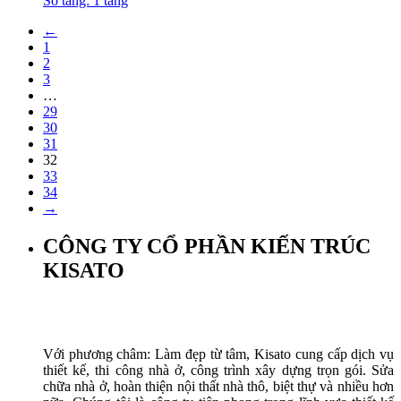
Số tầng: 1 tầng
←
1
2
3
…
29
30
31
32
33
34
→
CÔNG TY CỔ PHẦN KIẾN TRÚC
KISATO
Với phương châm: Làm đẹp từ tâm, Kisato cung cấp dịch vụ
thiết kế, thi công nhà ở, công trình xây dựng trọn gói. Sửa
chữa nhà ở, hoàn thiện nội thất nhà thô, biệt thự và nhiều hơn