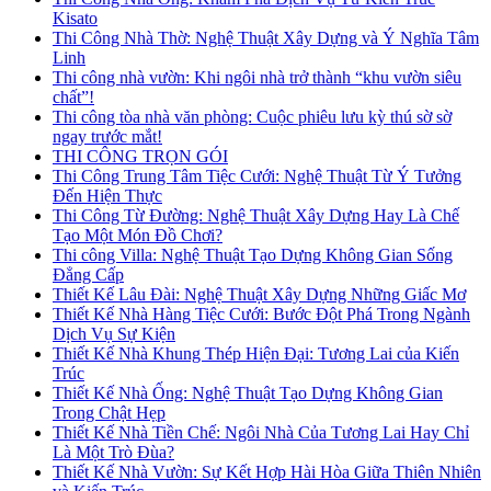
Kisato
Thi Công Nhà Thờ: Nghệ Thuật Xây Dựng và Ý Nghĩa Tâm
Linh
Thi công nhà vườn: Khi ngôi nhà trở thành “khu vườn siêu
chất”!
Thi công tòa nhà văn phòng: Cuộc phiêu lưu kỳ thú sờ sờ
ngay trước mắt!
THI CÔNG TRỌN GÓI
Thi Công Trung Tâm Tiệc Cưới: Nghệ Thuật Từ Ý Tưởng
Đến Hiện Thực
Thi Công Từ Đường: Nghệ Thuật Xây Dựng Hay Là Chế
Tạo Một Món Đồ Chơi?
Thi công Villa: Nghệ Thuật Tạo Dựng Không Gian Sống
Đẳng Cấp
Thiết Kế Lâu Đài: Nghệ Thuật Xây Dựng Những Giấc Mơ
Thiết Kế Nhà Hàng Tiệc Cưới: Bước Đột Phá Trong Ngành
Dịch Vụ Sự Kiện
Thiết Kế Nhà Khung Thép Hiện Đại: Tương Lai của Kiến
Trúc
Thiết Kế Nhà Ống: Nghệ Thuật Tạo Dựng Không Gian
Trong Chật Hẹp
Thiết Kế Nhà Tiền Chế: Ngôi Nhà Của Tương Lai Hay Chỉ
Là Một Trò Đùa?
Thiết Kế Nhà Vườn: Sự Kết Hợp Hài Hòa Giữa Thiên Nhiên