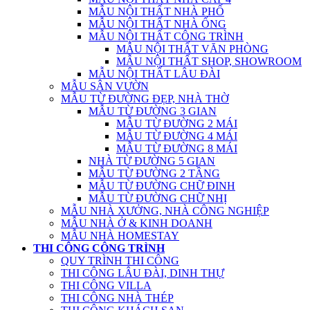
MẪU NỘI THẤT NHÀ PHỐ
MẪU NỘI THẤT NHÀ ỐNG
MẪU NỘI THẤT CÔNG TRÌNH
MẪU NỘI THẤT VĂN PHÒNG
MẪU NỘI THẤT SHOP, SHOWROOM
MẪU NỘI THẤT LÂU ĐÀI
MẪU SÂN VƯỜN
MẪU TỪ ĐƯỜNG ĐẸP, NHÀ THỜ
MẪU TỪ ĐƯỜNG 3 GIAN
MẪU TỪ ĐƯỜNG 2 MÁI
MẪU TỪ ĐƯỜNG 4 MÁI
MẪU TỪ ĐƯỜNG 8 MÁI
NHÀ TỪ ĐƯỜNG 5 GIAN
MẪU TỪ ĐƯỜNG 2 TẦNG
MẪU TỪ ĐƯỜNG CHỮ ĐINH
MẪU TỪ ĐƯỜNG CHỮ NHỊ
MẪU NHÀ XƯỞNG, NHÀ CÔNG NGHIỆP
MẪU NHÀ Ở & KINH DOANH
MẪU NHÀ HOMESTAY
THI CÔNG CÔNG TRÌNH
QUY TRÌNH THI CÔNG
THI CÔNG LÂU ĐÀI, DINH THỰ
THI CÔNG VILLA
THI CÔNG NHÀ THÉP