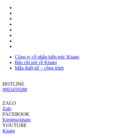
Công ty cổ phần kiến trúc Kisato
Báo chí nói về Kisato
Mẫu thiết kế – công trình
HOTLINE
0963459288
ZALO
Zalo
FACEBOOK
Kientruckisato
YOUTUBE
Kisato