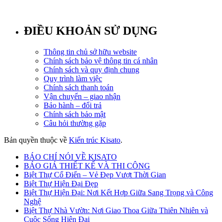
ĐIỀU KHOẢN SỬ DỤNG
Thông tin chủ sở hữu website
Chính sách bảo vệ thông tin cá nhân
Chính sách và quy định chung
Quy trình làm việc
Chính sách thanh toán
Vận chuyển – giao nhận
Bảo hành – đổi trả
Chính sách bảo mật
Câu hỏi thường gặp
Bản quyền thuộc về
Kiến trúc Kisato
.
BÁO CHÍ NÓI VỀ KISATO
BÁO GIÁ THIẾT KẾ VÀ THI CÔNG
Biệt Thự Cổ Điển – Vẻ Đẹp Vượt Thời Gian
Biệt Thự Hiện Đại Đẹp
Biệt Thự Hiện Đại: Nơi Kết Hợp Giữa Sang Trọng và Công
Nghệ
Biệt Thự Nhà Vườn: Nơi Giao Thoa Giữa Thiên Nhiên và
Cuộc Sống Hiện Đại