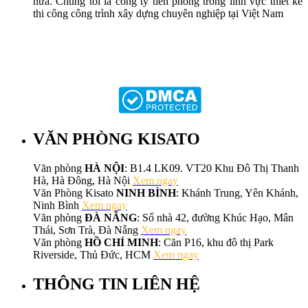
nữa. Chúng tôi là công ty tiên phong trong lĩnh vực thiết kế
thi công công trình xây dựng chuyên nghiệp tại Việt Nam
VĂN PHÒNG KISATO
Văn phòng
HÀ NỘI
: B1.4 LK09. VT20 Khu Đô Thị Thanh
Hà, Hà Đông, Hà Nội
Xem ngay
Văn Phòng Kisato
NINH BÌNH
: Khánh Trung, Yên Khánh,
Ninh Bình
Xem ngay
Văn phòng
ĐÀ NẴNG
: Số nhà 42, đường Khúc Hạo, Mân
Thái, Sơn Trà, Đà Nẵng
Xem ngay
Văn phòng
HỒ CHÍ MINH
: Căn P16, khu đô thị Park
Riverside, Thủ Đức, HCM
Xem ngay
THÔNG TIN LIÊN HỆ