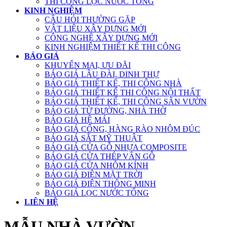
THI CÔNG LỌC NƯỚC TỔNG
KINH NGHIỆM
CÂU HỎI THƯỜNG GẶP
VẬT LIỆU XÂY DỰNG MỚI
CÔNG NGHỆ XÂY DỰNG MỚI
KINH NGHIỆM THIẾT KẾ THI CÔNG
BÁO GIÁ
KHUYẾN MẠI, ƯU ĐÃI
BÁO GIÁ LÂU ĐÀI, DINH THỰ
BÁO GIÁ THIẾT KẾ, THI CÔNG NHÀ
BÁO GIÁ THIẾT KẾ THI CÔNG NỘI THẤT
BÁO GIÁ THIẾT KẾ, THI CÔNG SÂN VƯỜN
BÁO GIÁ TỪ ĐƯỜNG, NHÀ THỜ
BÁO GIÁ HỆ MÁI
BÁO GIÁ CỔNG, HÀNG RÀO NHÔM ĐÚC
BÁO GIÁ SẮT MỸ THUẬT
BÁO GIÁ CỬA GỖ NHỰA COMPOSITE
BÁO GIÁ CỬA THÉP VÂN GỖ
BÁO GIÁ CỬA NHÔM KÍNH
BÁO GIÁ ĐIỆN MẶT TRỜI
BÁO GIÁ ĐIỆN THÔNG MINH
BÁO GIÁ LỌC NƯỚC TỔNG
LIÊN HỆ
MẪU NHÀ VƯỜN