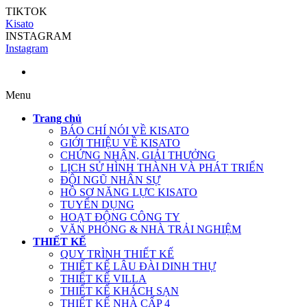
TIKTOK
Kisato
INSTAGRAM
Instagram
Menu
Trang chủ
BÁO CHÍ NÓI VỀ KISATO
GIỚI THIỆU VỀ KISATO
CHỨNG NHẬN, GIẢI THƯỞNG
LỊCH SỬ HÌNH THÀNH VÀ PHÁT TRIỂN
ĐỘI NGŨ NHÂN SỰ
HỒ SƠ NĂNG LỰC KISATO
TUYỂN DỤNG
HOẠT ĐỘNG CÔNG TY
VĂN PHÒNG & NHÀ TRẢI NGHIỆM
THIẾT KẾ
QUY TRÌNH THIẾT KẾ
THIẾT KẾ LÂU ĐÀI DINH THỰ
THIẾT KẾ VILLA
THIẾT KẾ KHÁCH SẠN
THIẾT KẾ NHÀ CẤP 4