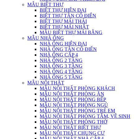
MẪU BIỆT THỰ
BIỆT THỰ HIỆN ĐẠI
BIỆT THỰ TÂN CỔ ĐIỂN
BIỆT THỰ MÁI THÁI
BIỆT THỰ MÁI NHẬT
MẪU BIỆT THỰ MÁI BẰNG
MẪU NHÀ ỐNG
NHÀ ỐNG HIỆN ĐẠI
NHÀ ỐNG TÂN CỔ ĐIỂN
NHÀ ỐNG CẤP 4
NHÀ ỐNG 2 TẦNG
NHÀ ỐNG 3 TẦNG
NHÀ ỐNG 4 TẦNG
NHÀ ỐNG 5 TẦNG
MẪU NỘI THẤT
MẪU NỘI THẤT PHÒNG KHÁCH
MẪU NỘI THẤT PHÒNG ĂN
MẪU NỘI THẤT PHÒNG BẾP
MẪU NỘI THẤT PHÒNG NGỦ
MẪU NỘI THẤT PHÒNG TRẺ EM
MẪU NỘI THẤT PHÒNG TẮM, VỆ SINH
MẪU NỘI THẤT PHÒNG THỜ
MẪU NỘI THẤT BIỆT THỰ
MẪU NỘI THẤT CHUNG CƯ
MẪU NỘI THẤT NHÀ CẤP 4