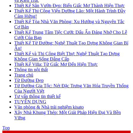
và Kiến Trúc
Thiết Kế Sân Vườn Đẹp: Biến Giấc Mơ Thành Hiện Thực
Thiết Kế Thi Công Viện Dưỡng Lão: Một Hành Trình Đầy
Cảm Hứng!
Thiết Kế Tòa Nhà Văn Phòng: Xu Hướng và Nguyên Tắc
Cơ Bản
Thiết Kế Trung Tâm Tiệc Cưới: Dấu Ấn Đáng Nhớ Cho Lễ
Cưới Của Bạn
Thiết Kế Từ Đường: Nghệ Thuật Tạo Dựng Không Gian Bí
Ẩn!
Thiết Kế và Thi Công Biệt Thự: Nghệ Thuật Tạo Dựng
Không Gian Sống Đẳng Cấp
Thiết Kế Villa: Từ Giấc Mơ Đến Hiện Thực
Thông tin nội thất
Trang chủ
Từ Đường Đẹp
Từ Đường Gia Tộc: Nét Đặc Trưng Văn Hóa Truyền Thống
Của Người Việt
Tư vấn thông tin thiết kế
TUYỂN DỤNG
Văn phòng & Nhà trải nghiệm kisato
Xây Nhà Khung Thép: Một Giải Pháp Hiện Đại Và Bền
Vững
Top