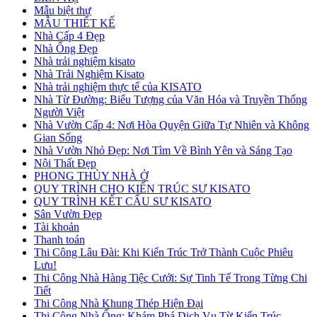
Mẫu biệt thự
MẪU THIẾT KẾ
Nhà Cấp 4 Đẹp
Nhà Ống Đẹp
Nhà trải nghiệm kisato
Nhà Trải Nghiệm Kisato
Nhà trải nghiệm thực tế của KISATO
Nhà Từ Đường: Biểu Tượng của Văn Hóa và Truyền Thống
Người Việt
Nhà Vườn Cấp 4: Nơi Hòa Quyện Giữa Tự Nhiên và Không
Gian Sống
Nhà Vườn Nhỏ Đẹp: Nơi Tìm Về Bình Yên và Sáng Tạo
Nội Thất Đẹp
PHONG THỦY NHÀ Ở
QUY TRÌNH CHO KIẾN TRÚC SƯ KISATO
QUY TRÌNH KẾT CẤU SƯ KISATO
Sân Vườn Đẹp
Tài khoản
Thanh toán
Thi Công Lâu Đài: Khi Kiến Trúc Trở Thành Cuộc Phiêu
Lưu!
Thi Công Nhà Hàng Tiệc Cưới: Sự Tinh Tế Trong Từng Chi
Tiết
Thi Công Nhà Khung Thép Hiện Đại
Thi Công Nhà Ống: Khám Phá Dịch Vụ Từ Kiến Trúc