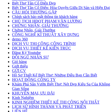
Biệt Thự Tân Cổ Điển Đẹp
Biệt Thự Tân Cổ Điển: Hòa Quyện Giữa Di Sản và Hiện Đại
CÂU HỎI THƯỜNG GẶP
Chính sách bảo mật thông tin khách hàng
CHỦ TỊCH HĐQT PHẠM VĂN LƯƠNG
CHỨNG NHẬN, GIẢI THƯỞNG
Chứng Nhận, Giải Thưởng
CÔNG NGHỆ KĨ THUẬT XÂY DỰNG
demo 360
DỊCH VỤ THI CÔNG CÔNG TRÌNH
DỊCH VỤ THIẾT KẾ KIẾN TRÚC
Đăng Ký Youtube
ĐỘI NGŨ NHÂN SỰ
Giỏ hàng
Giới thiệu
GỬI CV
Hồ Sơ Thiết Kế Biệt Thự: Những Điều Bạn Cần Biết
HOẠT ĐỘNG CÔNG TY
Khám Phá Sân Vườn Biệt Thự: Nét Đẹp Kiêu Sa Của Không
Gian Sống
KHUYẾN MẠI, ƯU ĐÃI
Kinh Nghiệm
KINH NGHIỆM THIẾT KẾ THI CÔNG NỘI THẤT
LỊCH SỬ HÌNH THÀNH VÀ PHÁT TRIỂN
LIÊN HỆ