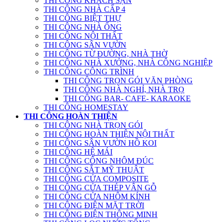
THI CÔNG KHÁCH SẠN
THI CÔNG NHÀ CẤP 4
THI CÔNG BIỆT THỰ
THI CÔNG NHÀ ỐNG
THI CÔNG NỘI THẤT
THI CÔNG SÂN VƯỜN
THI CÔNG TỪ ĐƯỜNG, NHÀ THỜ
THI CÔNG NHÀ XƯỞNG, NHÀ CÔNG NGHIỆP
THI CÔNG CÔNG TRÌNH
THI CÔNG TRỌN GÓI VĂN PHÒNG
THI CÔNG NHÀ NGHỈ, NHÀ TRỌ
THI CÔNG BAR- CAFE- KARAOKE
THI CÔNG HOMESTAY
THI CÔNG HOÀN THIỆN
THI CÔNG NHÀ TRỌN GÓI
THI CÔNG HOÀN THIỆN NỘI THẤT
THI CÔNG SÂN VƯỜN HỒ KOI
THI CÔNG HỆ MÁI
THI CÔNG CỔNG NHÔM ĐÚC
THI CÔNG SẮT MỸ THUẬT
THI CÔNG CỬA COMPOSITE
THI CÔNG CỬA THÉP VÂN GỖ
THI CÔNG CỬA NHÔM KÍNH
THI CÔNG ĐIỆN MẶT TRỜI
THI CÔNG ĐIỆN THÔNG MINH