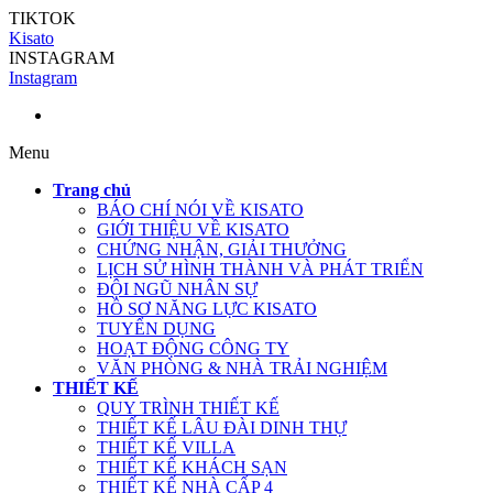
TIKTOK
Kisato
INSTAGRAM
Instagram
Menu
Trang chủ
BÁO CHÍ NÓI VỀ KISATO
GIỚI THIỆU VỀ KISATO
CHỨNG NHẬN, GIẢI THƯỞNG
LỊCH SỬ HÌNH THÀNH VÀ PHÁT TRIỂN
ĐỘI NGŨ NHÂN SỰ
HỒ SƠ NĂNG LỰC KISATO
TUYỂN DỤNG
HOẠT ĐỘNG CÔNG TY
VĂN PHÒNG & NHÀ TRẢI NGHIỆM
THIẾT KẾ
QUY TRÌNH THIẾT KẾ
THIẾT KẾ LÂU ĐÀI DINH THỰ
THIẾT KẾ VILLA
THIẾT KẾ KHÁCH SẠN
THIẾT KẾ NHÀ CẤP 4