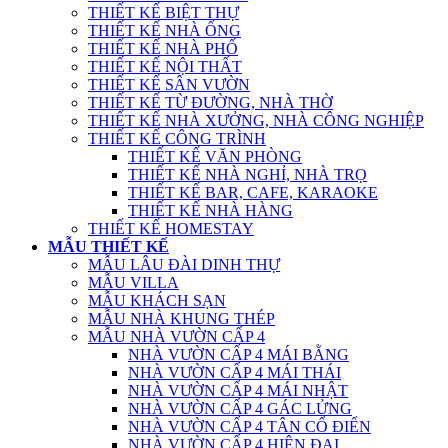
THIẾT KẾ BIỆT THỰ
THIẾT KẾ NHÀ ỐNG
THIẾT KẾ NHÀ PHỐ
THIẾT KẾ NỘI THẤT
THIẾT KẾ SÂN VƯỜN
THIẾT KẾ TỪ ĐƯỜNG, NHÀ THỜ
THIẾT KẾ NHÀ XƯỞNG, NHÀ CÔNG NGHIỆP
THIẾT KẾ CÔNG TRÌNH
THIẾT KẾ VĂN PHÒNG
THIẾT KẾ NHÀ NGHỈ, NHÀ TRỌ
THIẾT KẾ BAR, CAFE, KARAOKE
THIẾT KẾ NHÀ HÀNG
THIẾT KẾ HOMESTAY
MẪU THIẾT KẾ
MẪU LÂU ĐÀI DINH THỰ
MẪU VILLA
MẪU KHÁCH SẠN
MẪU NHÀ KHUNG THÉP
MẪU NHÀ VƯỜN CẤP 4
NHÀ VƯỜN CẤP 4 MÁI BẰNG
NHÀ VƯỜN CẤP 4 MÁI THÁI
NHÀ VƯỜN CẤP 4 MÁI NHẬT
NHÀ VƯỜN CẤP 4 GÁC LỬNG
NHÀ VƯỜN CẤP 4 TÂN CỔ ĐIỂN
NHÀ VƯỜN CẤP 4 HIỆN ĐẠI