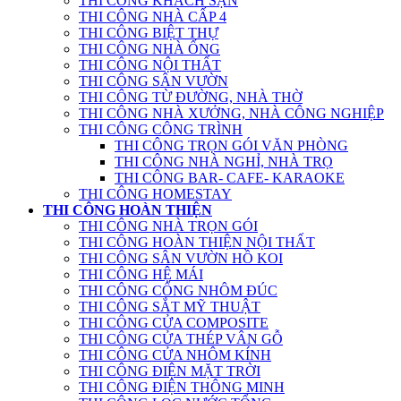
THI CÔNG KHÁCH SẠN
THI CÔNG NHÀ CẤP 4
THI CÔNG BIỆT THỰ
THI CÔNG NHÀ ỐNG
THI CÔNG NỘI THẤT
THI CÔNG SÂN VƯỜN
THI CÔNG TỪ ĐƯỜNG, NHÀ THỜ
THI CÔNG NHÀ XƯỞNG, NHÀ CÔNG NGHIỆP
THI CÔNG CÔNG TRÌNH
THI CÔNG TRỌN GÓI VĂN PHÒNG
THI CÔNG NHÀ NGHỈ, NHÀ TRỌ
THI CÔNG BAR- CAFE- KARAOKE
THI CÔNG HOMESTAY
THI CÔNG HOÀN THIỆN
THI CÔNG NHÀ TRỌN GÓI
THI CÔNG HOÀN THIỆN NỘI THẤT
THI CÔNG SÂN VƯỜN HỒ KOI
THI CÔNG HỆ MÁI
THI CÔNG CỔNG NHÔM ĐÚC
THI CÔNG SẮT MỸ THUẬT
THI CÔNG CỬA COMPOSITE
THI CÔNG CỬA THÉP VÂN GỖ
THI CÔNG CỬA NHÔM KÍNH
THI CÔNG ĐIỆN MẶT TRỜI
THI CÔNG ĐIỆN THÔNG MINH