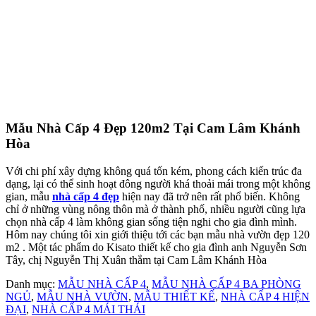
Mẫu Nhà Cấp 4 Đẹp 120m2 Tại Cam Lâm Khánh
Hòa
Với chi phí xây dựng không quá tốn kém, phong cách kiến trúc đa
dạng, lại có thể sinh hoạt đông người khá thoải mái trong một không
gian, mẫu
nhà cấp 4 đẹp
hiện nay đã trở nên rất phổ biến. Không
chỉ ở những vùng nông thôn mà ở thành phố, nhiều người cũng lựa
chọn nhà cấp 4 làm không gian sống tiện nghi cho gia đình mình.
Hôm nay chúng tôi xin giới thiệu tới các bạn mẫu nhà vườn đẹp 120
m2 . Một tác phẩm do Kisato thiết kế cho gia đình anh Nguyễn Sơn
Tây, chị Nguyễn Thị Xuân thắm tại Cam Lâm Khánh Hòa
Danh mục:
MẪU NHÀ CẤP 4
,
MẪU NHÀ CẤP 4 BA PHÒNG
NGỦ
,
MẪU NHÀ VƯỜN
,
MẪU THIẾT KẾ
,
NHÀ CẤP 4 HIỆN
ĐẠI
,
NHÀ CẤP 4 MÁI THÁI