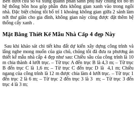
Bên dưới cửa sổ và xung quanh phần sảnh phụ này chúng tôi bố trí
hệ thống bồn hoa góp phần đưa không gian xanh vào trong ngôi
nhà​. Đặc biệt chúng tôi bố trí 1 khoảng không gian giữa 2 sảnh làm
nới thư giãn cho gia đình, không gian này cũng được đặt thêm hệ
thống cấy xanh .
Mặt Bằng Thiết Kế Mẫu Nhà Cấp 4 đẹp Này
Sau khi khảo sát chi tiết khu đất dự kiến xây dựng công trình và
lắng nghe mong muốn của gia chủ, chúng tôi đã đưa ra phương án
thiết kế mẫu nhà cấp 4 đẹp như sau: Chiều sâu của công trình là 10
m chia thành 4 lưới trục. – Từ trục A đến trục B là 4,3 m; – Từ trục
B đến trục C là 1,6 m; – Từ trục C đến trục D là 4,1 m; Chiều
ngang của công trình là 12 m được chia làm 4 lưới trục. – Từ trục 1
đến trục 2 là 6 m; – Từ trục 2 đến trục 3 là 3 m; – Từ trục 3 đến
trục 4 là 3 m;