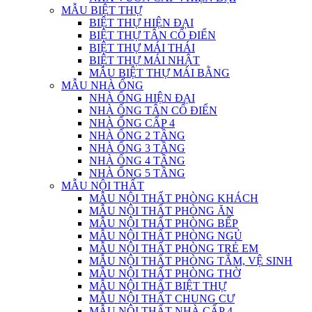
MẪU BIỆT THỰ
BIỆT THỰ HIỆN ĐẠI
BIỆT THỰ TÂN CỔ ĐIỂN
BIỆT THỰ MÁI THÁI
BIỆT THỰ MÁI NHẬT
MẪU BIỆT THỰ MÁI BẰNG
MẪU NHÀ ỐNG
NHÀ ỐNG HIỆN ĐẠI
NHÀ ỐNG TÂN CỔ ĐIỂN
NHÀ ỐNG CẤP 4
NHÀ ỐNG 2 TẦNG
NHÀ ỐNG 3 TẦNG
NHÀ ỐNG 4 TẦNG
NHÀ ỐNG 5 TẦNG
MẪU NỘI THẤT
MẪU NỘI THẤT PHÒNG KHÁCH
MẪU NỘI THẤT PHÒNG ĂN
MẪU NỘI THẤT PHÒNG BẾP
MẪU NỘI THẤT PHÒNG NGỦ
MẪU NỘI THẤT PHÒNG TRẺ EM
MẪU NỘI THẤT PHÒNG TẮM, VỆ SINH
MẪU NỘI THẤT PHÒNG THỜ
MẪU NỘI THẤT BIỆT THỰ
MẪU NỘI THẤT CHUNG CƯ
MẪU NỘI THẤT NHÀ CẤP 4