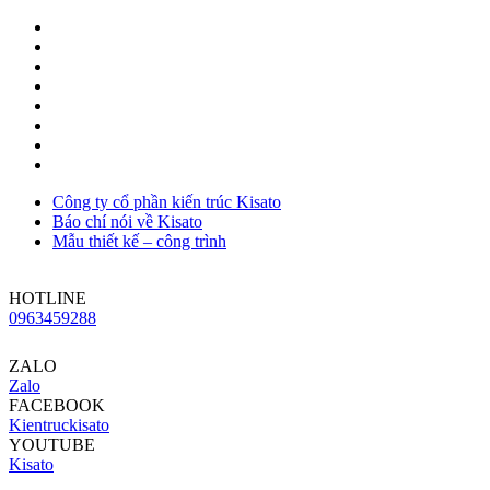
Công ty cổ phần kiến trúc Kisato
Báo chí nói về Kisato
Mẫu thiết kế – công trình
HOTLINE
0963459288
ZALO
Zalo
FACEBOOK
Kientruckisato
YOUTUBE
Kisato