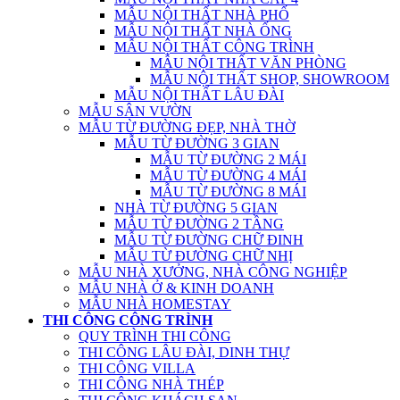
MẪU NỘI THẤT NHÀ PHỐ
MẪU NỘI THẤT NHÀ ỐNG
MẪU NỘI THẤT CÔNG TRÌNH
MẪU NỘI THẤT VĂN PHÒNG
MẪU NỘI THẤT SHOP, SHOWROOM
MẪU NỘI THẤT LÂU ĐÀI
MẪU SÂN VƯỜN
MẪU TỪ ĐƯỜNG ĐẸP, NHÀ THỜ
MẪU TỪ ĐƯỜNG 3 GIAN
MẪU TỪ ĐƯỜNG 2 MÁI
MẪU TỪ ĐƯỜNG 4 MÁI
MẪU TỪ ĐƯỜNG 8 MÁI
NHÀ TỪ ĐƯỜNG 5 GIAN
MẪU TỪ ĐƯỜNG 2 TẦNG
MẪU TỪ ĐƯỜNG CHỮ ĐINH
MẪU TỪ ĐƯỜNG CHỮ NHỊ
MẪU NHÀ XƯỞNG, NHÀ CÔNG NGHIỆP
MẪU NHÀ Ở & KINH DOANH
MẪU NHÀ HOMESTAY
THI CÔNG CÔNG TRÌNH
QUY TRÌNH THI CÔNG
THI CÔNG LÂU ĐÀI, DINH THỰ
THI CÔNG VILLA
THI CÔNG NHÀ THÉP