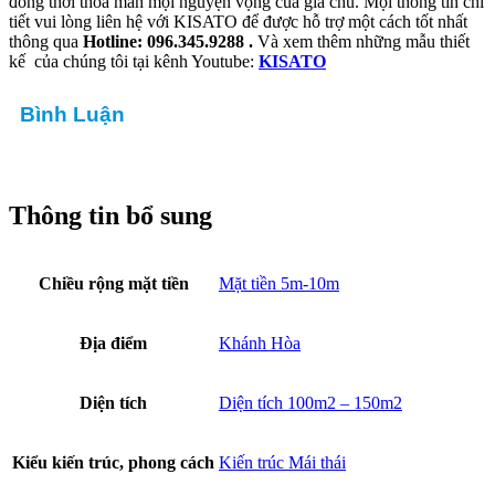
đồng thời thỏa mãn mọi nguyện vọng của gia chủ. Mọi thông tin chi
tiết vui lòng liên hệ với KISATO để được hỗ trợ một cách tốt nhất
thông qua
Hotline: 096.345.9288 .
Và xem thêm những mẫu thiết
kế của chúng tôi tại kênh Youtube:
KISATO
Bình Luận
Thông tin bổ sung
Chiều rộng mặt tiền
Mặt tiền 5m-10m
Địa điểm
Khánh Hòa
Diện tích
Diện tích 100m2 – 150m2
Kiểu kiến trúc, phong cách
Kiến trúc Mái thái