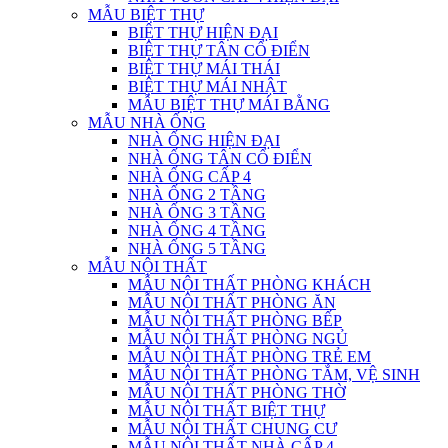
MẪU BIỆT THỰ
BIỆT THỰ HIỆN ĐẠI
BIỆT THỰ TÂN CỔ ĐIỂN
BIỆT THỰ MÁI THÁI
BIỆT THỰ MÁI NHẬT
MẪU BIỆT THỰ MÁI BẰNG
MẪU NHÀ ỐNG
NHÀ ỐNG HIỆN ĐẠI
NHÀ ỐNG TÂN CỔ ĐIỂN
NHÀ ỐNG CẤP 4
NHÀ ỐNG 2 TẦNG
NHÀ ỐNG 3 TẦNG
NHÀ ỐNG 4 TẦNG
NHÀ ỐNG 5 TẦNG
MẪU NỘI THẤT
MẪU NỘI THẤT PHÒNG KHÁCH
MẪU NỘI THẤT PHÒNG ĂN
MẪU NỘI THẤT PHÒNG BẾP
MẪU NỘI THẤT PHÒNG NGỦ
MẪU NỘI THẤT PHÒNG TRẺ EM
MẪU NỘI THẤT PHÒNG TẮM, VỆ SINH
MẪU NỘI THẤT PHÒNG THỜ
MẪU NỘI THẤT BIỆT THỰ
MẪU NỘI THẤT CHUNG CƯ
MẪU NỘI THẤT NHÀ CẤP 4