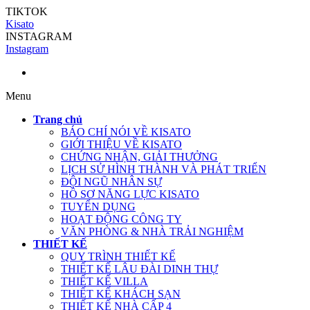
TIKTOK
Kisato
INSTAGRAM
Instagram
Menu
Trang chủ
BÁO CHÍ NÓI VỀ KISATO
GIỚI THIỆU VỀ KISATO
CHỨNG NHẬN, GIẢI THƯỞNG
LỊCH SỬ HÌNH THÀNH VÀ PHÁT TRIỂN
ĐỘI NGŨ NHÂN SỰ
HỒ SƠ NĂNG LỰC KISATO
TUYỂN DỤNG
HOẠT ĐỘNG CÔNG TY
VĂN PHÒNG & NHÀ TRẢI NGHIỆM
THIẾT KẾ
QUY TRÌNH THIẾT KẾ
THIẾT KẾ LÂU ĐÀI DINH THỰ
THIẾT KẾ VILLA
THIẾT KẾ KHÁCH SẠN
THIẾT KẾ NHÀ CẤP 4