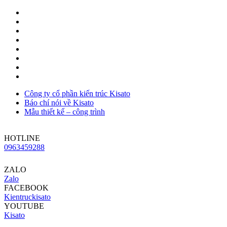
Công ty cổ phần kiến trúc Kisato
Báo chí nói về Kisato
Mẫu thiết kế – công trình
HOTLINE
0963459288
ZALO
Zalo
FACEBOOK
Kientruckisato
YOUTUBE
Kisato