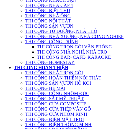
THI CÔNG KHÁCH SẠN
THI CÔNG NHÀ CẤP 4
THI CÔNG BIỆT THỰ
THI CÔNG NHÀ ỐNG
THI CÔNG NỘI THẤT
THI CÔNG SÂN VƯỜN
THI CÔNG TỪ ĐƯỜNG, NHÀ THỜ
THI CÔNG NHÀ XƯỞNG, NHÀ CÔNG NGHIỆP
THI CÔNG CÔNG TRÌNH
THI CÔNG TRỌN GÓI VĂN PHÒNG
THI CÔNG NHÀ NGHỈ, NHÀ TRỌ
THI CÔNG BAR- CAFE- KARAOKE
THI CÔNG HOMESTAY
THI CÔNG HOÀN THIỆN
THI CÔNG NHÀ TRỌN GÓI
THI CÔNG HOÀN THIỆN NỘI THẤT
THI CÔNG SÂN VƯỜN HỒ KOI
THI CÔNG HỆ MÁI
THI CÔNG CỔNG NHÔM ĐÚC
THI CÔNG SẮT MỸ THUẬT
THI CÔNG CỬA COMPOSITE
THI CÔNG CỬA THÉP VÂN GỖ
THI CÔNG CỬA NHÔM KÍNH
THI CÔNG ĐIỆN MẶT TRỜI
THI CÔNG ĐIỆN THÔNG MINH