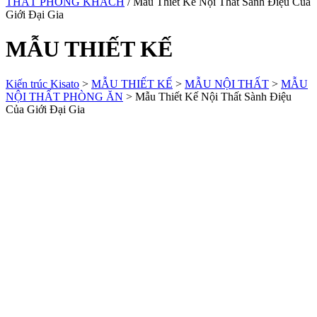
THẤT PHÒNG KHÁCH
/ Mẫu Thiết Kế Nội Thất Sành Điệu Của
Giới Đại Gia
MẪU THIẾT KẾ
Kiến trúc Kisato
>
MẪU THIẾT KẾ
>
MẪU NỘI THẤT
>
MẪU
NỘI THẤT PHÒNG ĂN
>
Mẫu Thiết Kế Nội Thất Sành Điệu
Của Giới Đại Gia