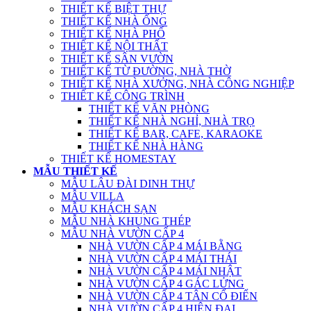
THIẾT KẾ BIỆT THỰ
THIẾT KẾ NHÀ ỐNG
THIẾT KẾ NHÀ PHỐ
THIẾT KẾ NỘI THẤT
THIẾT KẾ SÂN VƯỜN
THIẾT KẾ TỪ ĐƯỜNG, NHÀ THỜ
THIẾT KẾ NHÀ XƯỞNG, NHÀ CÔNG NGHIỆP
THIẾT KẾ CÔNG TRÌNH
THIẾT KẾ VĂN PHÒNG
THIẾT KẾ NHÀ NGHỈ, NHÀ TRỌ
THIẾT KẾ BAR, CAFE, KARAOKE
THIẾT KẾ NHÀ HÀNG
THIẾT KẾ HOMESTAY
MẪU THIẾT KẾ
MẪU LÂU ĐÀI DINH THỰ
MẪU VILLA
MẪU KHÁCH SẠN
MẪU NHÀ KHUNG THÉP
MẪU NHÀ VƯỜN CẤP 4
NHÀ VƯỜN CẤP 4 MÁI BẰNG
NHÀ VƯỜN CẤP 4 MÁI THÁI
NHÀ VƯỜN CẤP 4 MÁI NHẬT
NHÀ VƯỜN CẤP 4 GÁC LỬNG
NHÀ VƯỜN CẤP 4 TÂN CỔ ĐIỂN
NHÀ VƯỜN CẤP 4 HIỆN ĐẠI