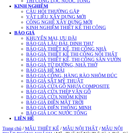
THI CÔNG LỌC NƯỚC TỔNG
KINH NGHIỆM
CÂU HỎI THƯỜNG GẶP
VẬT LIỆU XÂY DỰNG MỚI
CÔNG NGHỆ XÂY DỰNG MỚI
KINH NGHIỆM THIẾT KẾ THI CÔNG
BÁO GIÁ
KHUYẾN MẠI, ƯU ĐÃI
BÁO GIÁ LÂU ĐÀI, DINH THỰ
BÁO GIÁ THIẾT KẾ, THI CÔNG NHÀ
BÁO GIÁ THIẾT KẾ THI CÔNG NỘI THẤT
BÁO GIÁ THIẾT KẾ, THI CÔNG SÂN VƯỜN
BÁO GIÁ TỪ ĐƯỜNG, NHÀ THỜ
BÁO GIÁ HỆ MÁI
BÁO GIÁ CỔNG, HÀNG RÀO NHÔM ĐÚC
BÁO GIÁ SẮT MỸ THUẬT
BÁO GIÁ CỬA GỖ NHỰA COMPOSITE
BÁO GIÁ CỬA THÉP VÂN GỖ
BÁO GIÁ CỬA NHÔM KÍNH
BÁO GIÁ ĐIỆN MẶT TRỜI
BÁO GIÁ ĐIỆN THÔNG MINH
BÁO GIÁ LỌC NƯỚC TỔNG
LIÊN HỆ
Trang chủ
/
MẪU THIẾT KẾ
/
MẪU NỘI THẤT
/
MẪU NỘI