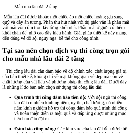
Mẫu nhà lâu đài 2 tầng
Mẫu lâu đài được khoác một chiếc áo một chiếc hoàng gia sang
quý và đầy ấn tượng. Phần thu hút nhất với thị giác vẫn là phần mái
với mái vòm ôm trọn lấy từng khối nhà. Phần mái ở giữa có thêm
khối chân đế, nhô cao đầy kiêu hãnh. Giải pháp thiết kế này mang
đến dáng vẻ đồ sộ, nguy nga, bề thế cho công trình.
Tại sao nên chọn dịch vụ thi công trọn gói
cho mẫu nhà lâu đài 2 tầng
Thi công lâu đài cần đảm bảo về độ chính xác, chất lượng giá trị
của bản thiết kế, không chỉ về mặt không gian vẻ đẹp mà còn về
chất lượng của vật liệu và phương pháp thi công lâu đài. Dưới đây
là những lí do bạn nên chọn sử dụng thi công lâu đài:
Quá trình thi công đảm bảo tiến độ:
Với đội ngũ thi công
lâu đài có nhiều kinh nghiệm, uy tín, chất lượng, có nhiều
năm kinh nghiệm hỗ trợ thi công đảm bảo quá trình thi công
và hoàn thiện diễn ra hiệu quả và đáp ứng được những mục
tiêu ban đầu đặt ra.
Đảm bảo công năng:
Các khu vực của lâu đài đều được bố