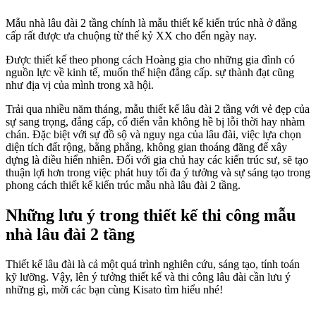
Mẫu nhà lâu đài 2 tầng chính là mẫu thiết kế kiến trúc nhà ở đẳng
cấp rất được ưa chuộng từ thế kỷ XX cho đến ngày nay.
Được thiết kế theo phong cách Hoàng gia cho những gia đình có
nguồn lực về kinh tế, muốn thể hiện đẳng cấp. sự thành đạt cũng
như địa vị của mình trong xã hội.
Trải qua nhiều năm tháng, mẫu thiết kế lâu đài 2 tầng với vẻ đẹp của
sự sang trọng, đẳng cấp, cổ điển vẫn không hề bị lỗi thời hay nhàm
chán. Đặc biệt với sự đồ sộ và nguy nga của lâu đài, việc lựa chọn
diện tích đất rộng, bằng phẳng, không gian thoáng đãng để xây
dựng là điều hiển nhiên. Đối với gia chủ hay các kiến trúc sư, sẽ tạo
thuận lợi hơn trong việc phát huy tối đa ý tưởng và sự sáng tạo trong
phong cách thiết kế kiến trúc mẫu nhà lâu đài 2 tầng.
Những lưu ý trong thiết kế thi công mẫu
nhà lâu đài 2 tầng
Thiết kế lâu đài là cả một quá trình nghiên cứu, sáng tạo, tính toán
kỹ lưỡng. Vậy, lên ý tưởng thiết kế và thi công lâu đài cần lưu ý
những gì, mời các bạn cùng Kisato tìm hiểu nhé!