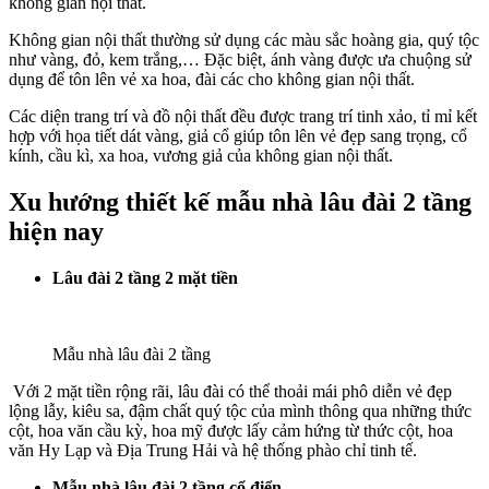
không gian nội thất.
Không gian nội thất thường sử dụng các màu sắc hoàng gia, quý tộc
như vàng, đỏ, kem trắng,… Đặc biệt, ánh vàng được ưa chuộng sử
dụng để tôn lên vẻ xa hoa, đài các cho không gian nội thất.
Các diện trang trí và đồ nội thất đều được trang trí tinh xảo, tỉ mỉ kết
hợp với họa tiết dát vàng, giả cổ giúp tôn lên vẻ đẹp sang trọng, cổ
kính, cầu kì, xa hoa, vương giả của không gian nội thất.
Xu hướng thiết kế mẫu nhà lâu đài 2 tầng
hiện nay
Lâu đài 2 tầng 2 mặt tiền
Mẫu nhà lâu đài 2 tầng
Với 2 mặt tiền rộng rãi, lâu đài có thể thoải mái phô diễn vẻ đẹp
lộng lẫy, kiêu sa, đậm chất quý tộc của mình thông qua những thức
cột, hoa văn cầu kỳ, hoa mỹ được lấy cảm hứng từ thức cột, hoa
văn Hy Lạp và Địa Trung Hải và hệ thống phào chỉ tinh tế.
Mẫu nhà lâu đài 2 tầng cổ điển