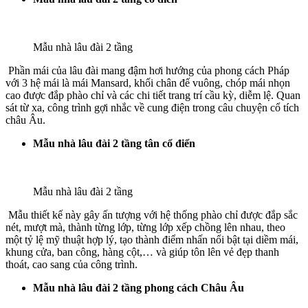
Mẫu nhà lâu đài 2 tầng
Phần mái của lâu đài mang đậm hơi hướng của phong cách Pháp
với 3 hệ mái là mái Mansard, khối chân đế vuông, chóp mái nhọn
cao được đắp phào chỉ và các chi tiết trang trí cầu kỳ, diễm lệ. Quan
sát từ xa, công trình gợi nhắc về cung điện trong câu chuyện cổ tích
châu Âu.
Mẫu nhà lâu đài 2 tầng tân cổ điển
Mẫu nhà lâu đài 2 tầng
Mẫu thiết kế này gây ấn tượng với hệ thống phào chỉ được đắp sắc
nét, mượt mà, thành từng lớp, từng lớp xếp chồng lên nhau, theo
một tỷ lệ mỹ thuật hợp lý, tạo thành điểm nhấn nổi bật tại diềm mái,
khung cửa, ban công, hàng cột,… và giúp tôn lên vẻ đẹp thanh
thoát, cao sang của công trình.
Mẫu nhà lâu đài 2 tầng phong cách Châu Âu