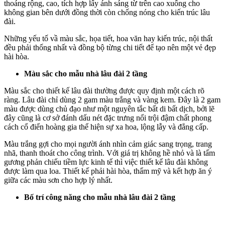
thoáng rộng, cao, tích hợp lấy ánh sáng từ trên cao xuống cho
không gian bên dưới đồng thời còn chống nóng cho kiến trúc lâu
đài.
Những yếu tố vầ màu sắc, họa tiết, hoa văn hay kiến trúc, nội thất
đều phải thống nhất và đồng bộ từng chi tiết để tạo nên một vẻ đẹp
hài hòa.
Màu sắc cho mẫu nhà lâu đài 2 tầng
Màu sắc cho thiết kế lâu đài thường được quy định một cách rõ
ràng. Lâu đài chỉ dùng 2 gam màu trắng và vàng kem. Đây là 2 gam
màu được dùng chủ đạo như một nguyên tắc bất di bất dịch, bởi lẽ
đây cũng là cơ sở đánh dấu nét đặc trưng nổi trội đậm chất phong
cách cổ điển hoàng gia thể hiện sự xa hoa, lộng lẫy và đẳng cấp.
Màu trắng gợi cho mọi người ánh nhìn cảm giác sang trọng, trang
nhã, thanh thoát cho công trình. Với giá trị không hề nhỏ và là tấm
gương phản chiếu tiềm lực kinh tế thì việc thiết kế lâu đài không
được làm qua loa. Thiết kế phải hài hòa, thẩm mỹ và kết hợp ăn ý
giữa các màu sơn cho hợp lý nhất.
Bố trí công năng cho mẫu nhà lâu đài 2 tầng