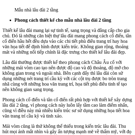
Mẫu nhà lâu đài 2 tầng
Phong cách thiết kế cho mẫu nhà lâu đài 2 tầng
Thiết kế lâu đài mang lại sự tinh tế, sang trọng và đẳng cấp cho gia
chủ. Đó là những căn biệt thự lâu đài mang phong cách cổ điển, tân
cổ điển hầu hết đều dựa vào các chi tiết phù điêu trang trí hay hoa
văn họa tiết để định hình được kiến trúc. Không gian rộng, thoáng
mát và những nối tiếp chính là đặc trưng cho thiết kế lâu đài đẹp.
Lâu đài thường được thiết kế theo phong cách Châu Âu cổ với
những mái vòm cao tạo nên được độ cao và độ thoáng, độ mở cho
không gian trong và ngoài nhà. Bên cạnh đấy thì lâu đài còn sử
dụng những nét trang trí cầu kỳ với các cột trụ được bo tròn trang
nhã cùng với những hoa văn trang trí, họa tiết phù điêu tinh tế tạo
nên không gian sang trọng.
Phong cách cổ điển và tân cổ điển rất phù hợp với thiết kế xây dựng
lâu đài 2 tầng, vì phong cách này luôn lấy tầm cao làm điểm nhấn,
cũng vì điều này mà nhiều kiến trúc sư sử dụng những họa tiết hoa
văn trang trí cầu kỳ và tinh xảo.
Mái vòm cũng là thứ không thể thiếu trong kiến trúc lâu đài. Thu
hút mọi ánh mắt nhìn và gây ấn tượng mạnh mẽ về thẩm mỹ, với đọ