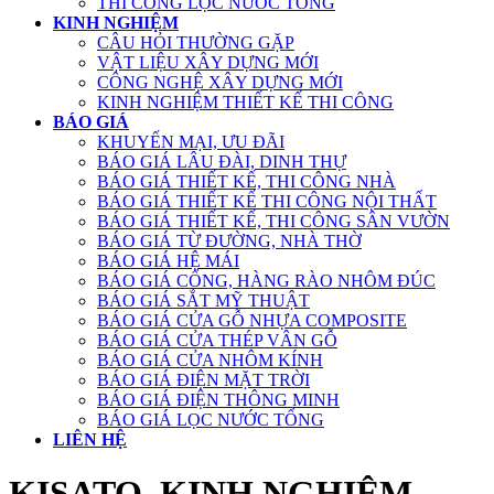
THI CÔNG LỌC NƯỚC TỔNG
KINH NGHIỆM
CÂU HỎI THƯỜNG GẶP
VẬT LIỆU XÂY DỰNG MỚI
CÔNG NGHỆ XÂY DỰNG MỚI
KINH NGHIỆM THIẾT KẾ THI CÔNG
BÁO GIÁ
KHUYẾN MẠI, ƯU ĐÃI
BÁO GIÁ LÂU ĐÀI, DINH THỰ
BÁO GIÁ THIẾT KẾ, THI CÔNG NHÀ
BÁO GIÁ THIẾT KẾ THI CÔNG NỘI THẤT
BÁO GIÁ THIẾT KẾ, THI CÔNG SÂN VƯỜN
BÁO GIÁ TỪ ĐƯỜNG, NHÀ THỜ
BÁO GIÁ HỆ MÁI
BÁO GIÁ CỔNG, HÀNG RÀO NHÔM ĐÚC
BÁO GIÁ SẮT MỸ THUẬT
BÁO GIÁ CỬA GỖ NHỰA COMPOSITE
BÁO GIÁ CỬA THÉP VÂN GỖ
BÁO GIÁ CỬA NHÔM KÍNH
BÁO GIÁ ĐIỆN MẶT TRỜI
BÁO GIÁ ĐIỆN THÔNG MINH
BÁO GIÁ LỌC NƯỚC TỔNG
LIÊN HỆ
KISATO, KINH NGHIỆM