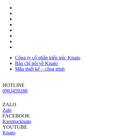
Công ty cổ phần kiến trúc Kisato
Báo chí nói về Kisato
Mẫu thiết kế – công trình
HOTLINE
0963459288
ZALO
Zalo
FACEBOOK
Kientruckisato
YOUTUBE
Kisato