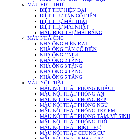
MẪU BIỆT THỰ
BIỆT THỰ HIỆN ĐẠI
BIỆT THỰ TÂN CỔ ĐIỂN
BIỆT THỰ MÁI THÁI
BIỆT THỰ MÁI NHẬT
MẪU BIỆT THỰ MÁI BẰNG
MẪU NHÀ ỐNG
NHÀ ỐNG HIỆN ĐẠI
NHÀ ỐNG TÂN CỔ ĐIỂN
NHÀ ỐNG CẤP 4
NHÀ ỐNG 2 TẦNG
NHÀ ỐNG 3 TẦNG
NHÀ ỐNG 4 TẦNG
NHÀ ỐNG 5 TẦNG
MẪU NỘI THẤT
MẪU NỘI THẤT PHÒNG KHÁCH
MẪU NỘI THẤT PHÒNG ĂN
MẪU NỘI THẤT PHÒNG BẾP
MẪU NỘI THẤT PHÒNG NGỦ
MẪU NỘI THẤT PHÒNG TRẺ EM
MẪU NỘI THẤT PHÒNG TẮM, VỆ SINH
MẪU NỘI THẤT PHÒNG THỜ
MẪU NỘI THẤT BIỆT THỰ
MẪU NỘI THẤT CHUNG CƯ
MẪU NỘI THẤT NHÀ CẤP 4