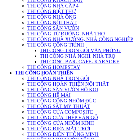
THI CÔNG KHÁCH SẠN
THI CÔNG NHÀ CẤP 4
THI CÔNG BIỆT THỰ
THI CÔNG NHÀ ỐNG
THI CÔNG NỘI THẤT
THI CÔNG SÂN VƯỜN
THI CÔNG TỪ ĐƯỜNG, NHÀ THỜ
THI CÔNG NHÀ XƯỞNG, NHÀ CÔNG NGHIỆP
THI CÔNG CÔNG TRÌNH
THI CÔNG TRỌN GÓI VĂN PHÒNG
THI CÔNG NHÀ NGHỈ, NHÀ TRỌ
THI CÔNG BAR- CAFE- KARAOKE
THI CÔNG HOMESTAY
THI CÔNG HOÀN THIỆN
THI CÔNG NHÀ TRỌN GÓI
THI CÔNG HOÀN THIỆN NỘI THẤT
THI CÔNG SÂN VƯỜN HỒ KOI
THI CÔNG HỆ MÁI
THI CÔNG CỔNG NHÔM ĐÚC
THI CÔNG SẮT MỸ THUẬT
THI CÔNG CỬA COMPOSITE
THI CÔNG CỬA THÉP VÂN GỖ
THI CÔNG CỬA NHÔM KÍNH
THI CÔNG ĐIỆN MẶT TRỜI
THI CÔNG ĐIỆN THÔNG MINH