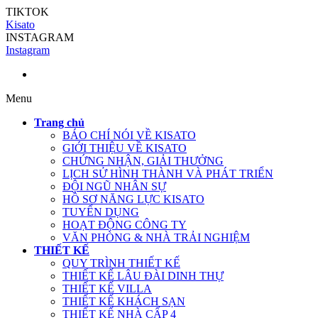
TIKTOK
Kisato
INSTAGRAM
Instagram
Menu
Trang chủ
BÁO CHÍ NÓI VỀ KISATO
GIỚI THIỆU VỀ KISATO
CHỨNG NHẬN, GIẢI THƯỞNG
LỊCH SỬ HÌNH THÀNH VÀ PHÁT TRIỂN
ĐỘI NGŨ NHÂN SỰ
HỒ SƠ NĂNG LỰC KISATO
TUYỂN DỤNG
HOẠT ĐỘNG CÔNG TY
VĂN PHÒNG & NHÀ TRẢI NGHIỆM
THIẾT KẾ
QUY TRÌNH THIẾT KẾ
THIẾT KẾ LÂU ĐÀI DINH THỰ
THIẾT KẾ VILLA
THIẾT KẾ KHÁCH SẠN
THIẾT KẾ NHÀ CẤP 4