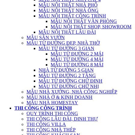
MẪU NỘI THẤT NHÀ PHỐ
MẪU NỘI THẤT NHÀ ỐNG
MẪU NỘI THẤT CÔNG TRÌNH
MẪU NỘI THẤT VĂN PHÒNG
MẪU NỘI THẤT SHOP, SHOWROOM
MẪU NỘI THẤT LÂU ĐÀI
MẪU SÂN VƯỜN
MẪU TỪ ĐƯỜNG ĐẸP, NHÀ THỜ
MẪU TỪ ĐƯỜNG 3 GIAN
MẪU TỪ ĐƯỜNG 2 MÁI
MẪU TỪ ĐƯỜNG 4 MÁI
MẪU TỪ ĐƯỜNG 8 MÁI
NHÀ TỪ ĐƯỜNG 5 GIAN
MẪU TỪ ĐƯỜNG 2 TẦNG
MẪU TỪ ĐƯỜNG CHỮ ĐINH
MẪU TỪ ĐƯỜNG CHỮ NHỊ
MẪU NHÀ XƯỞNG, NHÀ CÔNG NGHIỆP
MẪU NHÀ Ở & KINH DOANH
MẪU NHÀ HOMESTAY
THI CÔNG CÔNG TRÌNH
QUY TRÌNH THI CÔNG
THI CÔNG LÂU ĐÀI, DINH THỰ
THI CÔNG VILLA
THI CÔNG NHÀ THÉP