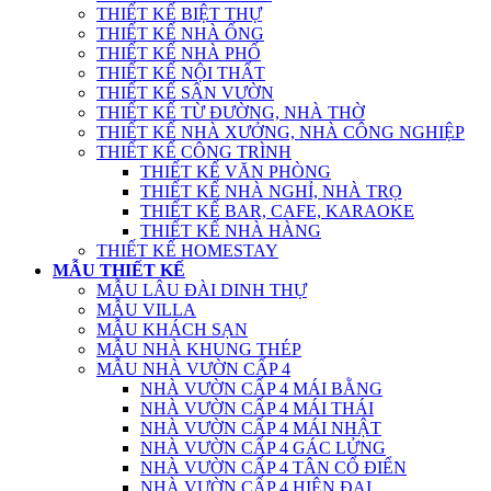
THIẾT KẾ BIỆT THỰ
THIẾT KẾ NHÀ ỐNG
THIẾT KẾ NHÀ PHỐ
THIẾT KẾ NỘI THẤT
THIẾT KẾ SÂN VƯỜN
THIẾT KẾ TỪ ĐƯỜNG, NHÀ THỜ
THIẾT KẾ NHÀ XƯỞNG, NHÀ CÔNG NGHIỆP
THIẾT KẾ CÔNG TRÌNH
THIẾT KẾ VĂN PHÒNG
THIẾT KẾ NHÀ NGHỈ, NHÀ TRỌ
THIẾT KẾ BAR, CAFE, KARAOKE
THIẾT KẾ NHÀ HÀNG
THIẾT KẾ HOMESTAY
MẪU THIẾT KẾ
MẪU LÂU ĐÀI DINH THỰ
MẪU VILLA
MẪU KHÁCH SẠN
MẪU NHÀ KHUNG THÉP
MẪU NHÀ VƯỜN CẤP 4
NHÀ VƯỜN CẤP 4 MÁI BẰNG
NHÀ VƯỜN CẤP 4 MÁI THÁI
NHÀ VƯỜN CẤP 4 MÁI NHẬT
NHÀ VƯỜN CẤP 4 GÁC LỬNG
NHÀ VƯỜN CẤP 4 TÂN CỔ ĐIỂN
NHÀ VƯỜN CẤP 4 HIỆN ĐẠI