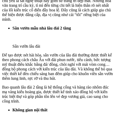
chủ yếu là sắt nghệ thuật hay gốm sứ trang trí đẹp mắt. Những hoa
văn trang trí cầu kỳ, tỉ mỉ đến từng chi tiết là hiện thân rõ nét nhất
của lối kiến trúc cổ điển đầy hoa lệ. Đây cũng là cách giúp gia chủ
thể hiện được đẳng cấp, địa vị cũng như cái “tôi” riêng biệt của
mình.
Sân vườn mẫu nhà lâu đài 2 tầng
Sân vườn lâu đài
Để tạo được nét hài hòa, sân vườn của lâu đài thường được thiết kế
theo phong cách châu Âu với đài phun nước, tiểu cảnh, bức tượng
mỹ thuật điêu khắc bằng đá/ đồng, chòi nghỉ với mái vòm cong…
đồng bộ phong cách với kiến trúc của lâu đài. Và không thể bỏ qua
việc thiết kế đèn chiếu sáng ban đêm giúp cho khuôn viên sân vườn
thêm lung linh, rực rỡ và thu hút.
Bao quanh lâu đài 2 tầng là hệ thống cổng và hàng rào nhôm đúc
mạ vàng kiểu hoàng gia, được thiết kế tinh xảo đồng bộ với kiến
trúc biệt thự và góp phần tôn lên vẻ đẹp vương giả, cao sang cho
công trình.
Không gian nội thất