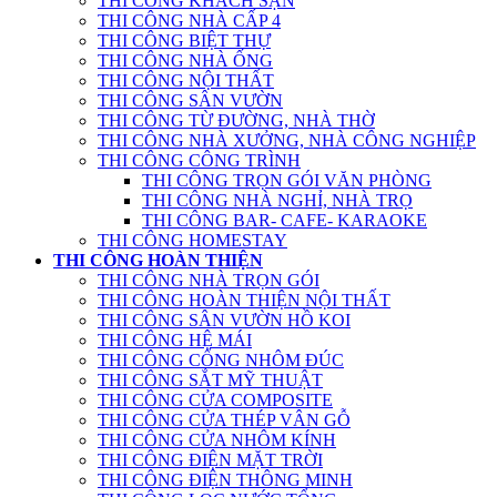
THI CÔNG KHÁCH SẠN
THI CÔNG NHÀ CẤP 4
THI CÔNG BIỆT THỰ
THI CÔNG NHÀ ỐNG
THI CÔNG NỘI THẤT
THI CÔNG SÂN VƯỜN
THI CÔNG TỪ ĐƯỜNG, NHÀ THỜ
THI CÔNG NHÀ XƯỞNG, NHÀ CÔNG NGHIỆP
THI CÔNG CÔNG TRÌNH
THI CÔNG TRỌN GÓI VĂN PHÒNG
THI CÔNG NHÀ NGHỈ, NHÀ TRỌ
THI CÔNG BAR- CAFE- KARAOKE
THI CÔNG HOMESTAY
THI CÔNG HOÀN THIỆN
THI CÔNG NHÀ TRỌN GÓI
THI CÔNG HOÀN THIỆN NỘI THẤT
THI CÔNG SÂN VƯỜN HỒ KOI
THI CÔNG HỆ MÁI
THI CÔNG CỔNG NHÔM ĐÚC
THI CÔNG SẮT MỸ THUẬT
THI CÔNG CỬA COMPOSITE
THI CÔNG CỬA THÉP VÂN GỖ
THI CÔNG CỬA NHÔM KÍNH
THI CÔNG ĐIỆN MẶT TRỜI
THI CÔNG ĐIỆN THÔNG MINH