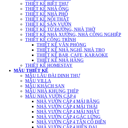
THIẾT KẾ BIỆT THỰ
THIẾT KẾ NHÀ ỐNG
THIẾT KẾ NHÀ PHỐ
THIẾT KẾ NỘI THẤT
THIẾT KẾ SÂN VƯỜN
THIẾT KẾ TỪ ĐƯỜNG, NHÀ THỜ
THIẾT KẾ NHÀ XƯỞNG, NHÀ CÔNG NGHIỆP
THIẾT KẾ CÔNG TRÌNH
THIẾT KẾ VĂN PHÒNG
THIẾT KẾ NHÀ NGHỈ, NHÀ TRỌ
THIẾT KẾ BAR, CAFE, KARAOKE
THIẾT KẾ NHÀ HÀNG
THIẾT KẾ HOMESTAY
MẪU THIẾT KẾ
MẪU LÂU ĐÀI DINH THỰ
MẪU VILLA
MẪU KHÁCH SẠN
MẪU NHÀ KHUNG THÉP
MẪU NHÀ VƯỜN CẤP 4
NHÀ VƯỜN CẤP 4 MÁI BẰNG
NHÀ VƯỜN CẤP 4 MÁI THÁI
NHÀ VƯỜN CẤP 4 MÁI NHẬT
NHÀ VƯỜN CẤP 4 GÁC LỬNG
NHÀ VƯỜN CẤP 4 TÂN CỔ ĐIỂN
NHÀ VƯỜN CẤP 4 HIỆN ĐẠI