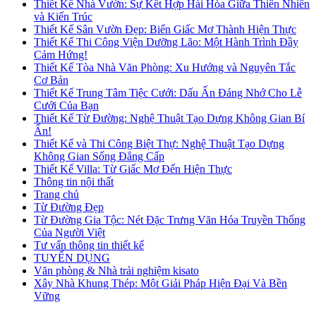
Thiết Kế Nhà Vườn: Sự Kết Hợp Hài Hòa Giữa Thiên Nhiên
và Kiến Trúc
Thiết Kế Sân Vườn Đẹp: Biến Giấc Mơ Thành Hiện Thực
Thiết Kế Thi Công Viện Dưỡng Lão: Một Hành Trình Đầy
Cảm Hứng!
Thiết Kế Tòa Nhà Văn Phòng: Xu Hướng và Nguyên Tắc
Cơ Bản
Thiết Kế Trung Tâm Tiệc Cưới: Dấu Ấn Đáng Nhớ Cho Lễ
Cưới Của Bạn
Thiết Kế Từ Đường: Nghệ Thuật Tạo Dựng Không Gian Bí
Ẩn!
Thiết Kế và Thi Công Biệt Thự: Nghệ Thuật Tạo Dựng
Không Gian Sống Đẳng Cấp
Thiết Kế Villa: Từ Giấc Mơ Đến Hiện Thực
Thông tin nội thất
Trang chủ
Từ Đường Đẹp
Từ Đường Gia Tộc: Nét Đặc Trưng Văn Hóa Truyền Thống
Của Người Việt
Tư vấn thông tin thiết kế
TUYỂN DỤNG
Văn phòng & Nhà trải nghiệm kisato
Xây Nhà Khung Thép: Một Giải Pháp Hiện Đại Và Bền
Vững