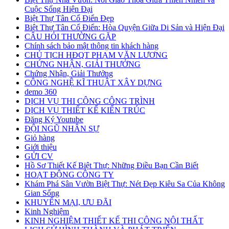
Cuộc Sống Hiện Đại
Biệt Thự Tân Cổ Điển Đẹp
Biệt Thự Tân Cổ Điển: Hòa Quyện Giữa Di Sản và Hiện Đại
CÂU HỎI THƯỜNG GẶP
Chính sách bảo mật thông tin khách hàng
CHỦ TỊCH HĐQT PHẠM VĂN LƯƠNG
CHỨNG NHẬN, GIẢI THƯỞNG
Chứng Nhận, Giải Thưởng
CÔNG NGHỆ KĨ THUẬT XÂY DỰNG
demo 360
DỊCH VỤ THI CÔNG CÔNG TRÌNH
DỊCH VỤ THIẾT KẾ KIẾN TRÚC
Đăng Ký Youtube
ĐỘI NGŨ NHÂN SỰ
Giỏ hàng
Giới thiệu
GỬI CV
Hồ Sơ Thiết Kế Biệt Thự: Những Điều Bạn Cần Biết
HOẠT ĐỘNG CÔNG TY
Khám Phá Sân Vườn Biệt Thự: Nét Đẹp Kiêu Sa Của Không
Gian Sống
KHUYẾN MẠI, ƯU ĐÃI
Kinh Nghiệm
KINH NGHIỆM THIẾT KẾ THI CÔNG NỘI THẤT