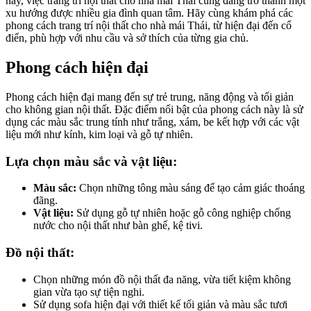
nay, việc trang trí nội thất cho nhà mái Thái cũng đang trở thành một
xu hướng được nhiều gia đình quan tâm. Hãy cùng khám phá các
phong cách trang trí nội thất cho nhà mái Thái, từ hiện đại đến cổ
điển, phù hợp với nhu cầu và sở thích của từng gia chủ.
Phong cách hiện đại
Phong cách hiện đại mang đến sự trẻ trung, năng động và tối giản
cho không gian nội thất. Đặc điểm nổi bật của phong cách này là sử
dụng các màu sắc trung tính như trắng, xám, be kết hợp với các vật
liệu mới như kính, kim loại và gỗ tự nhiên.
Lựa chọn màu sắc và vật liệu:
Màu sắc:
Chọn những tông màu sáng để tạo cảm giác thoáng
đãng.
Vật liệu:
Sử dụng gỗ tự nhiên hoặc gỗ công nghiệp chống
nước cho nội thất như bàn ghế, kệ tivi.
Đồ nội thất:
Chọn những món đồ nội thất đa năng, vừa tiết kiệm không
gian vừa tạo sự tiện nghi.
Sử dụng sofa hiện đại với thiết kế tối giản và màu sắc tươi