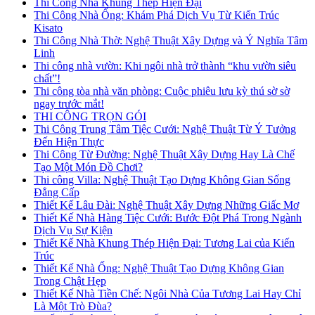
Thi Công Nhà Khung Thép Hiện Đại
Thi Công Nhà Ống: Khám Phá Dịch Vụ Từ Kiến Trúc
Kisato
Thi Công Nhà Thờ: Nghệ Thuật Xây Dựng và Ý Nghĩa Tâm
Linh
Thi công nhà vườn: Khi ngôi nhà trở thành “khu vườn siêu
chất”!
Thi công tòa nhà văn phòng: Cuộc phiêu lưu kỳ thú sờ sờ
ngay trước mắt!
THI CÔNG TRỌN GÓI
Thi Công Trung Tâm Tiệc Cưới: Nghệ Thuật Từ Ý Tưởng
Đến Hiện Thực
Thi Công Từ Đường: Nghệ Thuật Xây Dựng Hay Là Chế
Tạo Một Món Đồ Chơi?
Thi công Villa: Nghệ Thuật Tạo Dựng Không Gian Sống
Đẳng Cấp
Thiết Kế Lâu Đài: Nghệ Thuật Xây Dựng Những Giấc Mơ
Thiết Kế Nhà Hàng Tiệc Cưới: Bước Đột Phá Trong Ngành
Dịch Vụ Sự Kiện
Thiết Kế Nhà Khung Thép Hiện Đại: Tương Lai của Kiến
Trúc
Thiết Kế Nhà Ống: Nghệ Thuật Tạo Dựng Không Gian
Trong Chật Hẹp
Thiết Kế Nhà Tiền Chế: Ngôi Nhà Của Tương Lai Hay Chỉ
Là Một Trò Đùa?