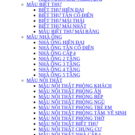
MẪU BIỆT THỰ
BIỆT THỰ HIỆN ĐẠI
BIỆT THỰ TÂN CỔ ĐIỂN
BIỆT THỰ MÁI THÁI
BIỆT THỰ MÁI NHẬT
MẪU BIỆT THỰ MÁI BẰNG
MẪU NHÀ ỐNG
NHÀ ỐNG HIỆN ĐẠI
NHÀ ỐNG TÂN CỔ ĐIỂN
NHÀ ỐNG CẤP 4
NHÀ ỐNG 2 TẦNG
NHÀ ỐNG 3 TẦNG
NHÀ ỐNG 4 TẦNG
NHÀ ỐNG 5 TẦNG
MẪU NỘI THẤT
MẪU NỘI THẤT PHÒNG KHÁCH
MẪU NỘI THẤT PHÒNG ĂN
MẪU NỘI THẤT PHÒNG BẾP
MẪU NỘI THẤT PHÒNG NGỦ
MẪU NỘI THẤT PHÒNG TRẺ EM
MẪU NỘI THẤT PHÒNG TẮM, VỆ SINH
MẪU NỘI THẤT PHÒNG THỜ
MẪU NỘI THẤT BIỆT THỰ
MẪU NỘI THẤT CHUNG CƯ
MẪU NỘI THẤT NHÀ CẤP 4