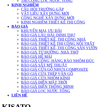
THI CÔNG LỌC NƯỚC TỔNG
KINH NGHIỆM
CÂU HỎI THƯỜNG GẶP
VẬT LIỆU XÂY DỰNG MỚI
CÔNG NGHỆ XÂY DỰNG MỚI
KINH NGHIỆM THIẾT KẾ THI CÔNG
BÁO GIÁ
KHUYẾN MẠI, ƯU ĐÃI
BÁO GIÁ LÂU ĐÀI, DINH THỰ
BÁO GIÁ THIẾT KẾ, THI CÔNG NHÀ
BÁO GIÁ THIẾT KẾ THI CÔNG NỘI THẤT
BÁO GIÁ THIẾT KẾ, THI CÔNG SÂN VƯỜN
BÁO GIÁ TỪ ĐƯỜNG, NHÀ THỜ
BÁO GIÁ HỆ MÁI
BÁO GIÁ CỔNG, HÀNG RÀO NHÔM ĐÚC
BÁO GIÁ SẮT MỸ THUẬT
BÁO GIÁ CỬA GỖ NHỰA COMPOSITE
BÁO GIÁ CỬA THÉP VÂN GỖ
BÁO GIÁ CỬA NHÔM KÍNH
BÁO GIÁ ĐIỆN MẶT TRỜI
BÁO GIÁ ĐIỆN THÔNG MINH
BÁO GIÁ LỌC NƯỚC TỔNG
LIÊN HỆ
KISATO