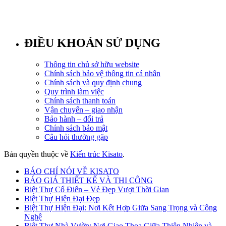
ĐIỀU KHOẢN SỬ DỤNG
Thông tin chủ sở hữu website
Chính sách bảo vệ thông tin cá nhân
Chính sách và quy định chung
Quy trình làm việc
Chính sách thanh toán
Vận chuyển – giao nhận
Bảo hành – đổi trả
Chính sách bảo mật
Câu hỏi thường gặp
Bản quyền thuộc về
Kiến trúc Kisato
.
BÁO CHÍ NÓI VỀ KISATO
BÁO GIÁ THIẾT KẾ VÀ THI CÔNG
Biệt Thự Cổ Điển – Vẻ Đẹp Vượt Thời Gian
Biệt Thự Hiện Đại Đẹp
Biệt Thự Hiện Đại: Nơi Kết Hợp Giữa Sang Trọng và Công
Nghệ
Biệt Thự Nhà Vườn: Nơi Giao Thoa Giữa Thiên Nhiên và