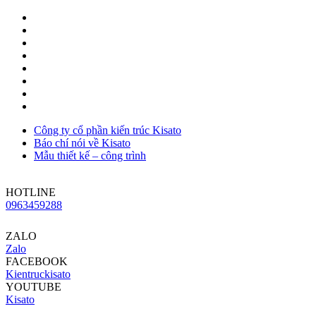
Công ty cổ phần kiến trúc Kisato
Báo chí nói về Kisato
Mẫu thiết kế – công trình
HOTLINE
0963459288
ZALO
Zalo
FACEBOOK
Kientruckisato
YOUTUBE
Kisato