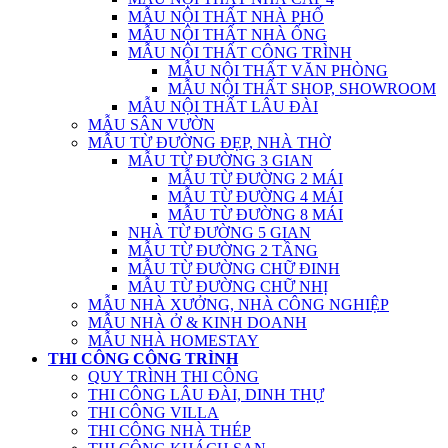
MẪU NỘI THẤT NHÀ PHỐ
MẪU NỘI THẤT NHÀ ỐNG
MẪU NỘI THẤT CÔNG TRÌNH
MẪU NỘI THẤT VĂN PHÒNG
MẪU NỘI THẤT SHOP, SHOWROOM
MẪU NỘI THẤT LÂU ĐÀI
MẪU SÂN VƯỜN
MẪU TỪ ĐƯỜNG ĐẸP, NHÀ THỜ
MẪU TỪ ĐƯỜNG 3 GIAN
MẪU TỪ ĐƯỜNG 2 MÁI
MẪU TỪ ĐƯỜNG 4 MÁI
MẪU TỪ ĐƯỜNG 8 MÁI
NHÀ TỪ ĐƯỜNG 5 GIAN
MẪU TỪ ĐƯỜNG 2 TẦNG
MẪU TỪ ĐƯỜNG CHỮ ĐINH
MẪU TỪ ĐƯỜNG CHỮ NHỊ
MẪU NHÀ XƯỞNG, NHÀ CÔNG NGHIỆP
MẪU NHÀ Ở & KINH DOANH
MẪU NHÀ HOMESTAY
THI CÔNG CÔNG TRÌNH
QUY TRÌNH THI CÔNG
THI CÔNG LÂU ĐÀI, DINH THỰ
THI CÔNG VILLA
THI CÔNG NHÀ THÉP