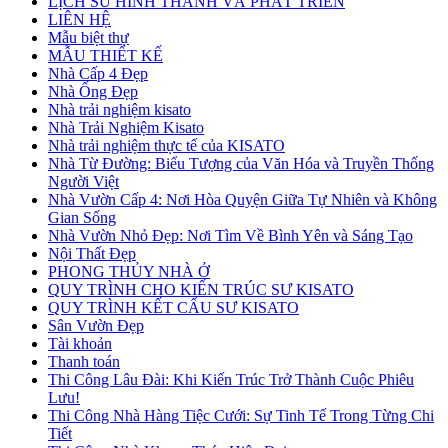
LỊCH SỬ HÌNH THÀNH VÀ PHÁT TRIỂN
LIÊN HỆ
Mẫu biệt thự
MẪU THIẾT KẾ
Nhà Cấp 4 Đẹp
Nhà Ống Đẹp
Nhà trải nghiệm kisato
Nhà Trải Nghiệm Kisato
Nhà trải nghiệm thực tế của KISATO
Nhà Từ Đường: Biểu Tượng của Văn Hóa và Truyền Thống
Người Việt
Nhà Vườn Cấp 4: Nơi Hòa Quyện Giữa Tự Nhiên và Không
Gian Sống
Nhà Vườn Nhỏ Đẹp: Nơi Tìm Về Bình Yên và Sáng Tạo
Nội Thất Đẹp
PHONG THỦY NHÀ Ở
QUY TRÌNH CHO KIẾN TRÚC SƯ KISATO
QUY TRÌNH KẾT CẤU SƯ KISATO
Sân Vườn Đẹp
Tài khoản
Thanh toán
Thi Công Lâu Đài: Khi Kiến Trúc Trở Thành Cuộc Phiêu
Lưu!
Thi Công Nhà Hàng Tiệc Cưới: Sự Tinh Tế Trong Từng Chi
Tiết