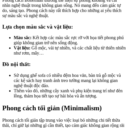
Phong cách Bohemian thường thể hiện sự phóng khoáng và cái
nhìn nghệ thuật trong không gian sống. Nó mang đến cảm giác tự
do, sáng tạo. Phong cách này rất thích hợp cho những ai yêu thích
sự màu sắc và nghệ thuật.
Lựa chọn màu sắc và vật liệu:
Màu sắc:
Kết hợp các màu sắc rực rỡ với họa tiết phong phú
giúp không gian trở nên sống động.
Vật liệu:
Gỗ mộc, vải tự nhiên, và các chất liệu từ thiên nhiên
như rơm, mây…
Đồ nội thất:
Sử dụng ghế sofa có nhiều đệm hoa văn, bàn trà gỗ mộc và
các kệ sách hay tranh ảnh treo tường mang lại không gian
nghệ thuật độc đáo.
Thêm vào đó, những cây xanh và phụ kiện trang trí như đèn
lồng, thảm họa tiết tạo sự hài hòa và ấn tượng.
Phong cách tối giản (Minimalism)
Phong cách tối giản tập trung vào việc loại bỏ những chi tiết thừa
thãi, chỉ giữ lại những gì cần thiết, tạo cảm giác không gian rộng rãi