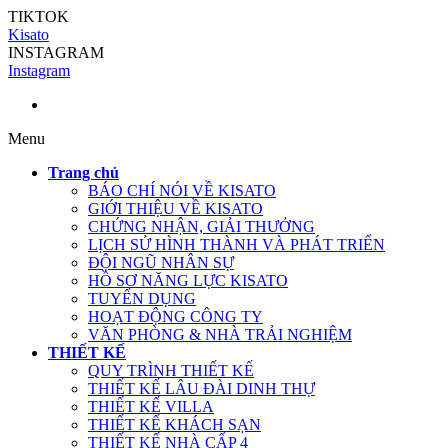
TIKTOK
Kisato
INSTAGRAM
Instagram
Menu
Trang chủ
BÁO CHÍ NÓI VỀ KISATO
GIỚI THIỆU VỀ KISATO
CHỨNG NHẬN, GIẢI THƯỞNG
LỊCH SỬ HÌNH THÀNH VÀ PHÁT TRIỂN
ĐỘI NGŨ NHÂN SỰ
HỒ SƠ NĂNG LỰC KISATO
TUYỂN DỤNG
HOẠT ĐỘNG CÔNG TY
VĂN PHÒNG & NHÀ TRẢI NGHIỆM
THIẾT KẾ
QUY TRÌNH THIẾT KẾ
THIẾT KẾ LÂU ĐÀI DINH THỰ
THIẾT KẾ VILLA
THIẾT KẾ KHÁCH SẠN
THIẾT KẾ NHÀ CẤP 4