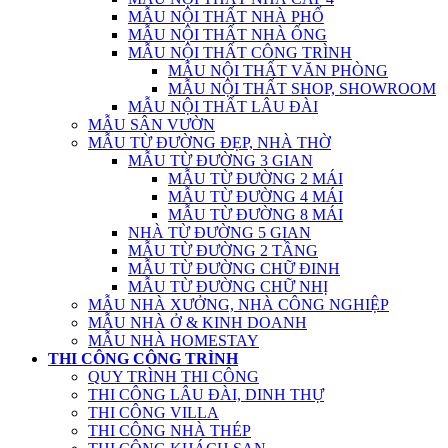
MẪU NỘI THẤT NHÀ PHỐ
MẪU NỘI THẤT NHÀ ỐNG
MẪU NỘI THẤT CÔNG TRÌNH
MẪU NỘI THẤT VĂN PHÒNG
MẪU NỘI THẤT SHOP, SHOWROOM
MẪU NỘI THẤT LÂU ĐÀI
MẪU SÂN VƯỜN
MẪU TỪ ĐƯỜNG ĐẸP, NHÀ THỜ
MẪU TỪ ĐƯỜNG 3 GIAN
MẪU TỪ ĐƯỜNG 2 MÁI
MẪU TỪ ĐƯỜNG 4 MÁI
MẪU TỪ ĐƯỜNG 8 MÁI
NHÀ TỪ ĐƯỜNG 5 GIAN
MẪU TỪ ĐƯỜNG 2 TẦNG
MẪU TỪ ĐƯỜNG CHỮ ĐINH
MẪU TỪ ĐƯỜNG CHỮ NHỊ
MẪU NHÀ XƯỞNG, NHÀ CÔNG NGHIỆP
MẪU NHÀ Ở & KINH DOANH
MẪU NHÀ HOMESTAY
THI CÔNG CÔNG TRÌNH
QUY TRÌNH THI CÔNG
THI CÔNG LÂU ĐÀI, DINH THỰ
THI CÔNG VILLA
THI CÔNG NHÀ THÉP