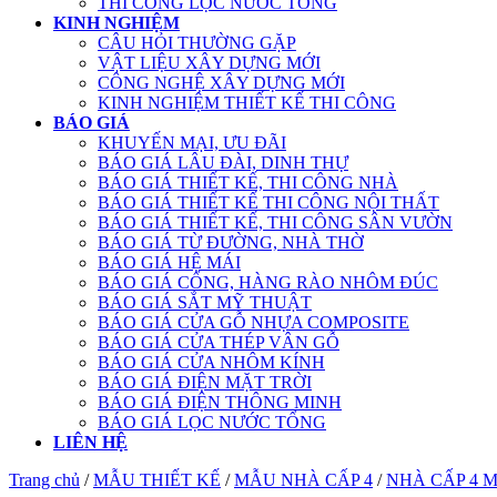
THI CÔNG LỌC NƯỚC TỔNG
KINH NGHIỆM
CÂU HỎI THƯỜNG GẶP
VẬT LIỆU XÂY DỰNG MỚI
CÔNG NGHỆ XÂY DỰNG MỚI
KINH NGHIỆM THIẾT KẾ THI CÔNG
BÁO GIÁ
KHUYẾN MẠI, ƯU ĐÃI
BÁO GIÁ LÂU ĐÀI, DINH THỰ
BÁO GIÁ THIẾT KẾ, THI CÔNG NHÀ
BÁO GIÁ THIẾT KẾ THI CÔNG NỘI THẤT
BÁO GIÁ THIẾT KẾ, THI CÔNG SÂN VƯỜN
BÁO GIÁ TỪ ĐƯỜNG, NHÀ THỜ
BÁO GIÁ HỆ MÁI
BÁO GIÁ CỔNG, HÀNG RÀO NHÔM ĐÚC
BÁO GIÁ SẮT MỸ THUẬT
BÁO GIÁ CỬA GỖ NHỰA COMPOSITE
BÁO GIÁ CỬA THÉP VÂN GỖ
BÁO GIÁ CỬA NHÔM KÍNH
BÁO GIÁ ĐIỆN MẶT TRỜI
BÁO GIÁ ĐIỆN THÔNG MINH
BÁO GIÁ LỌC NƯỚC TỔNG
LIÊN HỆ
Trang chủ
/
MẪU THIẾT KẾ
/
MẪU NHÀ CẤP 4
/
NHÀ CẤP 4 M