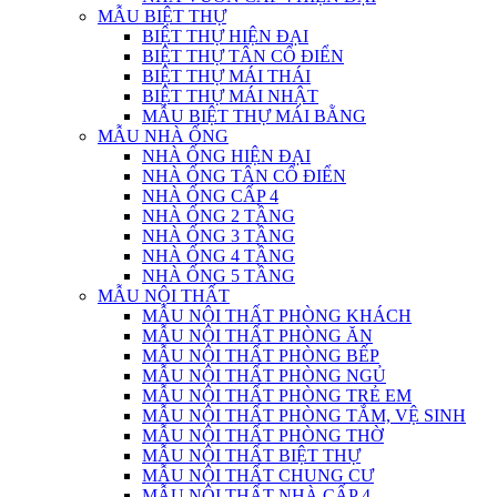
MẪU BIỆT THỰ
BIỆT THỰ HIỆN ĐẠI
BIỆT THỰ TÂN CỔ ĐIỂN
BIỆT THỰ MÁI THÁI
BIỆT THỰ MÁI NHẬT
MẪU BIỆT THỰ MÁI BẰNG
MẪU NHÀ ỐNG
NHÀ ỐNG HIỆN ĐẠI
NHÀ ỐNG TÂN CỔ ĐIỂN
NHÀ ỐNG CẤP 4
NHÀ ỐNG 2 TẦNG
NHÀ ỐNG 3 TẦNG
NHÀ ỐNG 4 TẦNG
NHÀ ỐNG 5 TẦNG
MẪU NỘI THẤT
MẪU NỘI THẤT PHÒNG KHÁCH
MẪU NỘI THẤT PHÒNG ĂN
MẪU NỘI THẤT PHÒNG BẾP
MẪU NỘI THẤT PHÒNG NGỦ
MẪU NỘI THẤT PHÒNG TRẺ EM
MẪU NỘI THẤT PHÒNG TẮM, VỆ SINH
MẪU NỘI THẤT PHÒNG THỜ
MẪU NỘI THẤT BIỆT THỰ
MẪU NỘI THẤT CHUNG CƯ
MẪU NỘI THẤT NHÀ CẤP 4