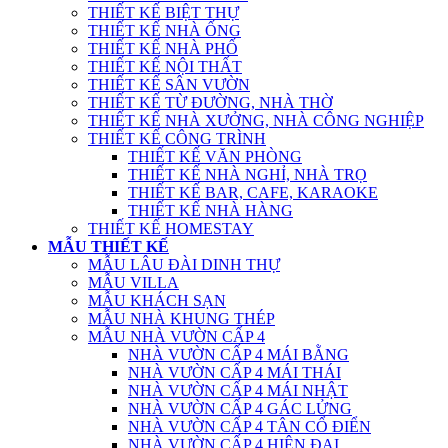
THIẾT KẾ BIỆT THỰ
THIẾT KẾ NHÀ ỐNG
THIẾT KẾ NHÀ PHỐ
THIẾT KẾ NỘI THẤT
THIẾT KẾ SÂN VƯỜN
THIẾT KẾ TỪ ĐƯỜNG, NHÀ THỜ
THIẾT KẾ NHÀ XƯỞNG, NHÀ CÔNG NGHIỆP
THIẾT KẾ CÔNG TRÌNH
THIẾT KẾ VĂN PHÒNG
THIẾT KẾ NHÀ NGHỈ, NHÀ TRỌ
THIẾT KẾ BAR, CAFE, KARAOKE
THIẾT KẾ NHÀ HÀNG
THIẾT KẾ HOMESTAY
MẪU THIẾT KẾ
MẪU LÂU ĐÀI DINH THỰ
MẪU VILLA
MẪU KHÁCH SẠN
MẪU NHÀ KHUNG THÉP
MẪU NHÀ VƯỜN CẤP 4
NHÀ VƯỜN CẤP 4 MÁI BẰNG
NHÀ VƯỜN CẤP 4 MÁI THÁI
NHÀ VƯỜN CẤP 4 MÁI NHẬT
NHÀ VƯỜN CẤP 4 GÁC LỬNG
NHÀ VƯỜN CẤP 4 TÂN CỔ ĐIỂN
NHÀ VƯỜN CẤP 4 HIỆN ĐẠI