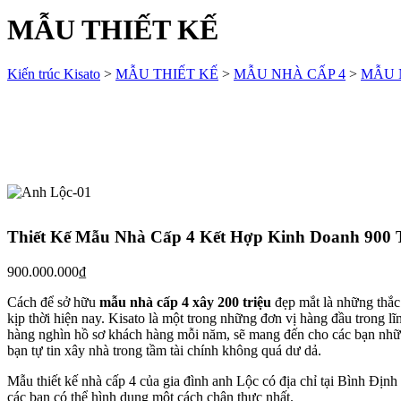
MẪU THIẾT KẾ
Kiến trúc Kisato
>
MẪU THIẾT KẾ
>
MẪU NHÀ CẤP 4
>
MẪU 
Thiết Kế Mẫu Nhà Cấp 4 Kết Hợp Kinh Doanh 900 
900.000.000
₫
Cách để sở hữu
mẫu nhà cấp 4 xây 200 triệu
đẹp mắt là những thắc
kịp thời hiện nay. Kisato là một trong những đơn vị hàng đầu trong lĩn
hàng nghìn hồ sơ khách hàng mỗi năm, sẽ mang đến cho các bạn nhữn
bạn tự tin xây nhà trong tầm tài chính không quá dư dả.
Mẫu thiết kế nhà cấp 4 của gia đình anh Lộc có địa chỉ tại Bình Định 
các bạn có thể hình dung một cách chân thực nhất.