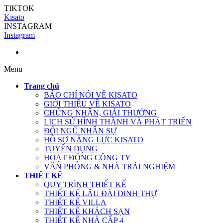
TIKTOK
Kisato
INSTAGRAM
Instagram
Menu
Trang chủ
BÁO CHÍ NÓI VỀ KISATO
GIỚI THIỆU VỀ KISATO
CHỨNG NHẬN, GIẢI THƯỞNG
LỊCH SỬ HÌNH THÀNH VÀ PHÁT TRIỂN
ĐỘI NGŨ NHÂN SỰ
HỒ SƠ NĂNG LỰC KISATO
TUYỂN DỤNG
HOẠT ĐỘNG CÔNG TY
VĂN PHÒNG & NHÀ TRẢI NGHIỆM
THIẾT KẾ
QUY TRÌNH THIẾT KẾ
THIẾT KẾ LÂU ĐÀI DINH THỰ
THIẾT KẾ VILLA
THIẾT KẾ KHÁCH SẠN
THIẾT KẾ NHÀ CẤP 4