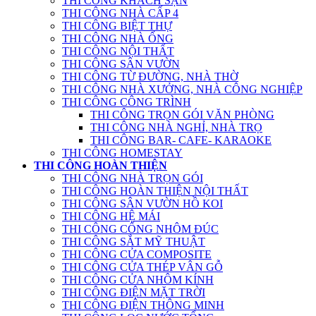
THI CÔNG KHÁCH SẠN
THI CÔNG NHÀ CẤP 4
THI CÔNG BIỆT THỰ
THI CÔNG NHÀ ỐNG
THI CÔNG NỘI THẤT
THI CÔNG SÂN VƯỜN
THI CÔNG TỪ ĐƯỜNG, NHÀ THỜ
THI CÔNG NHÀ XƯỞNG, NHÀ CÔNG NGHIỆP
THI CÔNG CÔNG TRÌNH
THI CÔNG TRỌN GÓI VĂN PHÒNG
THI CÔNG NHÀ NGHỈ, NHÀ TRỌ
THI CÔNG BAR- CAFE- KARAOKE
THI CÔNG HOMESTAY
THI CÔNG HOÀN THIỆN
THI CÔNG NHÀ TRỌN GÓI
THI CÔNG HOÀN THIỆN NỘI THẤT
THI CÔNG SÂN VƯỜN HỒ KOI
THI CÔNG HỆ MÁI
THI CÔNG CỔNG NHÔM ĐÚC
THI CÔNG SẮT MỸ THUẬT
THI CÔNG CỬA COMPOSITE
THI CÔNG CỬA THÉP VÂN GỖ
THI CÔNG CỬA NHÔM KÍNH
THI CÔNG ĐIỆN MẶT TRỜI
THI CÔNG ĐIỆN THÔNG MINH