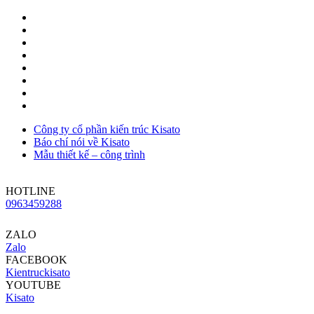
Công ty cổ phần kiến trúc Kisato
Báo chí nói về Kisato
Mẫu thiết kế – công trình
HOTLINE
0963459288
ZALO
Zalo
FACEBOOK
Kientruckisato
YOUTUBE
Kisato