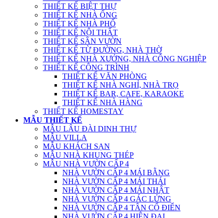
THIẾT KẾ BIỆT THỰ
THIẾT KẾ NHÀ ỐNG
THIẾT KẾ NHÀ PHỐ
THIẾT KẾ NỘI THẤT
THIẾT KẾ SÂN VƯỜN
THIẾT KẾ TỪ ĐƯỜNG, NHÀ THỜ
THIẾT KẾ NHÀ XƯỞNG, NHÀ CÔNG NGHIỆP
THIẾT KẾ CÔNG TRÌNH
THIẾT KẾ VĂN PHÒNG
THIẾT KẾ NHÀ NGHỈ, NHÀ TRỌ
THIẾT KẾ BAR, CAFE, KARAOKE
THIẾT KẾ NHÀ HÀNG
THIẾT KẾ HOMESTAY
MẪU THIẾT KẾ
MẪU LÂU ĐÀI DINH THỰ
MẪU VILLA
MẪU KHÁCH SẠN
MẪU NHÀ KHUNG THÉP
MẪU NHÀ VƯỜN CẤP 4
NHÀ VƯỜN CẤP 4 MÁI BẰNG
NHÀ VƯỜN CẤP 4 MÁI THÁI
NHÀ VƯỜN CẤP 4 MÁI NHẬT
NHÀ VƯỜN CẤP 4 GÁC LỬNG
NHÀ VƯỜN CẤP 4 TÂN CỔ ĐIỂN
NHÀ VƯỜN CẤP 4 HIỆN ĐẠI