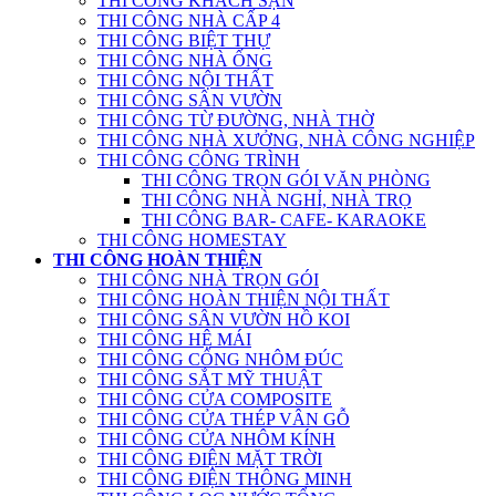
THI CÔNG KHÁCH SẠN
THI CÔNG NHÀ CẤP 4
THI CÔNG BIỆT THỰ
THI CÔNG NHÀ ỐNG
THI CÔNG NỘI THẤT
THI CÔNG SÂN VƯỜN
THI CÔNG TỪ ĐƯỜNG, NHÀ THỜ
THI CÔNG NHÀ XƯỞNG, NHÀ CÔNG NGHIỆP
THI CÔNG CÔNG TRÌNH
THI CÔNG TRỌN GÓI VĂN PHÒNG
THI CÔNG NHÀ NGHỈ, NHÀ TRỌ
THI CÔNG BAR- CAFE- KARAOKE
THI CÔNG HOMESTAY
THI CÔNG HOÀN THIỆN
THI CÔNG NHÀ TRỌN GÓI
THI CÔNG HOÀN THIỆN NỘI THẤT
THI CÔNG SÂN VƯỜN HỒ KOI
THI CÔNG HỆ MÁI
THI CÔNG CỔNG NHÔM ĐÚC
THI CÔNG SẮT MỸ THUẬT
THI CÔNG CỬA COMPOSITE
THI CÔNG CỬA THÉP VÂN GỖ
THI CÔNG CỬA NHÔM KÍNH
THI CÔNG ĐIỆN MẶT TRỜI
THI CÔNG ĐIỆN THÔNG MINH