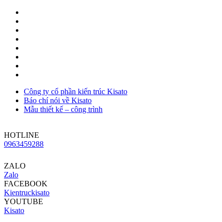
Công ty cổ phần kiến trúc Kisato
Báo chí nói về Kisato
Mẫu thiết kế – công trình
HOTLINE
0963459288
ZALO
Zalo
FACEBOOK
Kientruckisato
YOUTUBE
Kisato