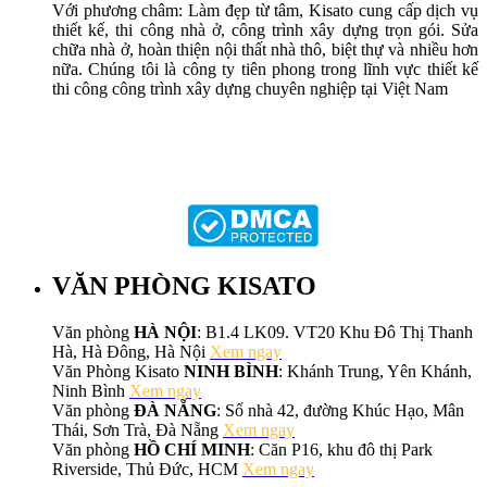
Với phương châm: Làm đẹp từ tâm, Kisato cung cấp dịch vụ
thiết kế, thi công nhà ở, công trình xây dựng trọn gói. Sửa
chữa nhà ở, hoàn thiện nội thất nhà thô, biệt thự và nhiều hơn
nữa. Chúng tôi là công ty tiên phong trong lĩnh vực thiết kế
thi công công trình xây dựng chuyên nghiệp tại Việt Nam
VĂN PHÒNG KISATO
Văn phòng
HÀ NỘI
: B1.4 LK09. VT20 Khu Đô Thị Thanh
Hà, Hà Đông, Hà Nội
Xem ngay
Văn Phòng Kisato
NINH BÌNH
: Khánh Trung, Yên Khánh,
Ninh Bình
Xem ngay
Văn phòng
ĐÀ NẴNG
: Số nhà 42, đường Khúc Hạo, Mân
Thái, Sơn Trà, Đà Nẵng
Xem ngay
Văn phòng
HỒ CHÍ MINH
: Căn P16, khu đô thị Park
Riverside, Thủ Đức, HCM
Xem ngay