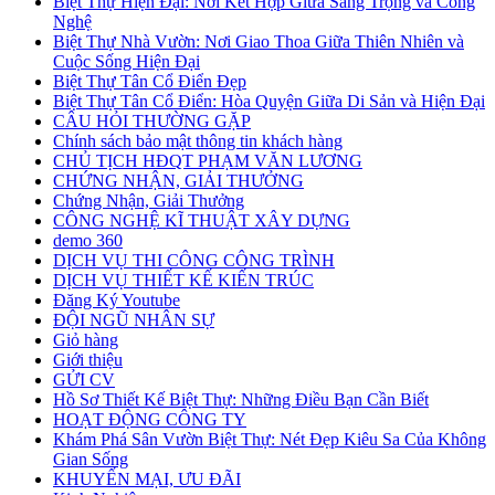
Biệt Thự Hiện Đại: Nơi Kết Hợp Giữa Sang Trọng và Công
Nghệ
Biệt Thự Nhà Vườn: Nơi Giao Thoa Giữa Thiên Nhiên và
Cuộc Sống Hiện Đại
Biệt Thự Tân Cổ Điển Đẹp
Biệt Thự Tân Cổ Điển: Hòa Quyện Giữa Di Sản và Hiện Đại
CÂU HỎI THƯỜNG GẶP
Chính sách bảo mật thông tin khách hàng
CHỦ TỊCH HĐQT PHẠM VĂN LƯƠNG
CHỨNG NHẬN, GIẢI THƯỞNG
Chứng Nhận, Giải Thưởng
CÔNG NGHỆ KĨ THUẬT XÂY DỰNG
demo 360
DỊCH VỤ THI CÔNG CÔNG TRÌNH
DỊCH VỤ THIẾT KẾ KIẾN TRÚC
Đăng Ký Youtube
ĐỘI NGŨ NHÂN SỰ
Giỏ hàng
Giới thiệu
GỬI CV
Hồ Sơ Thiết Kế Biệt Thự: Những Điều Bạn Cần Biết
HOẠT ĐỘNG CÔNG TY
Khám Phá Sân Vườn Biệt Thự: Nét Đẹp Kiêu Sa Của Không
Gian Sống
KHUYẾN MẠI, ƯU ĐÃI