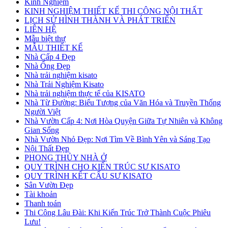
Kinh Nghiệm
KINH NGHIỆM THIẾT KẾ THI CÔNG NỘI THẤT
LỊCH SỬ HÌNH THÀNH VÀ PHÁT TRIỂN
LIÊN HỆ
Mẫu biệt thự
MẪU THIẾT KẾ
Nhà Cấp 4 Đẹp
Nhà Ống Đẹp
Nhà trải nghiệm kisato
Nhà Trải Nghiệm Kisato
Nhà trải nghiệm thực tế của KISATO
Nhà Từ Đường: Biểu Tượng của Văn Hóa và Truyền Thống
Người Việt
Nhà Vườn Cấp 4: Nơi Hòa Quyện Giữa Tự Nhiên và Không
Gian Sống
Nhà Vườn Nhỏ Đẹp: Nơi Tìm Về Bình Yên và Sáng Tạo
Nội Thất Đẹp
PHONG THỦY NHÀ Ở
QUY TRÌNH CHO KIẾN TRÚC SƯ KISATO
QUY TRÌNH KẾT CẤU SƯ KISATO
Sân Vườn Đẹp
Tài khoản
Thanh toán
Thi Công Lâu Đài: Khi Kiến Trúc Trở Thành Cuộc Phiêu
Lưu!