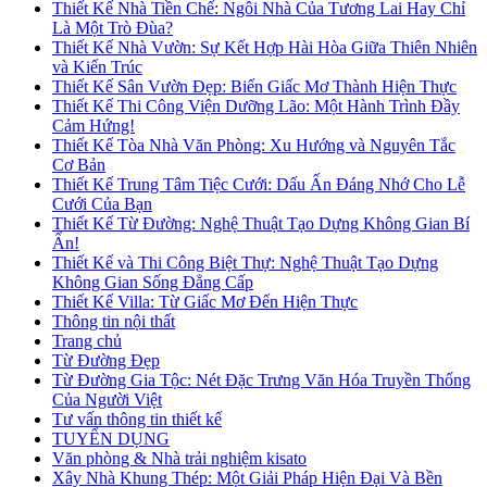
Thiết Kế Nhà Tiền Chế: Ngôi Nhà Của Tương Lai Hay Chỉ
Là Một Trò Đùa?
Thiết Kế Nhà Vườn: Sự Kết Hợp Hài Hòa Giữa Thiên Nhiên
và Kiến Trúc
Thiết Kế Sân Vườn Đẹp: Biến Giấc Mơ Thành Hiện Thực
Thiết Kế Thi Công Viện Dưỡng Lão: Một Hành Trình Đầy
Cảm Hứng!
Thiết Kế Tòa Nhà Văn Phòng: Xu Hướng và Nguyên Tắc
Cơ Bản
Thiết Kế Trung Tâm Tiệc Cưới: Dấu Ấn Đáng Nhớ Cho Lễ
Cưới Của Bạn
Thiết Kế Từ Đường: Nghệ Thuật Tạo Dựng Không Gian Bí
Ẩn!
Thiết Kế và Thi Công Biệt Thự: Nghệ Thuật Tạo Dựng
Không Gian Sống Đẳng Cấp
Thiết Kế Villa: Từ Giấc Mơ Đến Hiện Thực
Thông tin nội thất
Trang chủ
Từ Đường Đẹp
Từ Đường Gia Tộc: Nét Đặc Trưng Văn Hóa Truyền Thống
Của Người Việt
Tư vấn thông tin thiết kế
TUYỂN DỤNG
Văn phòng & Nhà trải nghiệm kisato
Xây Nhà Khung Thép: Một Giải Pháp Hiện Đại Và Bền