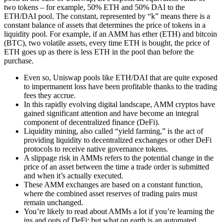
two tokens – for example, 50% ETH and 50% DAI to the
ETH/DAI pool. The constant, represented by “k” means there is a
constant balance of assets that determines the price of tokens in a
liquidity pool. For example, if an AMM has ether (ETH) and bitcoin
(BTC), two volatile assets, every time ETH is bought, the price of
ETH goes up as there is less ETH in the pool than before the
purchase.
Even so, Uniswap pools like ETH/DAI that are quite exposed
to impermanent loss have been profitable thanks to the trading
fees they accrue.
In this rapidly evolving digital landscape, AMM cryptos have
gained significant attention and have become an integral
component of decentralized finance (DeFi).
Liquidity mining, also called “yield farming,” is the act of
providing liquidity to decentralized exchanges or other DeFi
protocols to receive native governance tokens.
A slippage risk in AMMs refers to the potential change in the
price of an asset between the time a trade order is submitted
and when it’s actually executed.
These AMM exchanges are based on a constant function,
where the combined asset reserves of trading pairs must
remain unchanged.
You’re likely to read about AMMs a lot if you’re learning the
ins and outs of DeFi; but what on earth is an automated