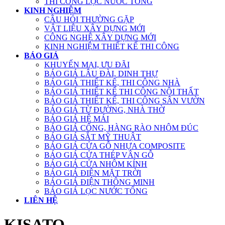
THI CÔNG LỌC NƯỚC TỔNG
KINH NGHIỆM
CÂU HỎI THƯỜNG GẶP
VẬT LIỆU XÂY DỰNG MỚI
CÔNG NGHỆ XÂY DỰNG MỚI
KINH NGHIỆM THIẾT KẾ THI CÔNG
BÁO GIÁ
KHUYẾN MẠI, ƯU ĐÃI
BÁO GIÁ LÂU ĐÀI, DINH THỰ
BÁO GIÁ THIẾT KẾ, THI CÔNG NHÀ
BÁO GIÁ THIẾT KẾ THI CÔNG NỘI THẤT
BÁO GIÁ THIẾT KẾ, THI CÔNG SÂN VƯỜN
BÁO GIÁ TỪ ĐƯỜNG, NHÀ THỜ
BÁO GIÁ HỆ MÁI
BÁO GIÁ CỔNG, HÀNG RÀO NHÔM ĐÚC
BÁO GIÁ SẮT MỸ THUẬT
BÁO GIÁ CỬA GỖ NHỰA COMPOSITE
BÁO GIÁ CỬA THÉP VÂN GỖ
BÁO GIÁ CỬA NHÔM KÍNH
BÁO GIÁ ĐIỆN MẶT TRỜI
BÁO GIÁ ĐIỆN THÔNG MINH
BÁO GIÁ LỌC NƯỚC TỔNG
LIÊN HỆ
KISATO