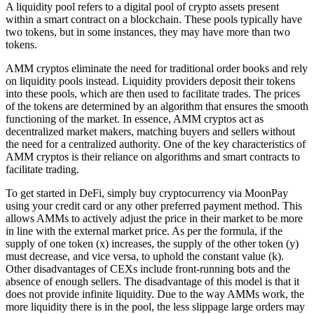
A liquidity pool refers to a digital pool of crypto assets present
within a smart contract on a blockchain. These pools typically have
two tokens, but in some instances, they may have more than two
tokens.
AMM cryptos eliminate the need for traditional order books and rely
on liquidity pools instead. Liquidity providers deposit their tokens
into these pools, which are then used to facilitate trades. The prices
of the tokens are determined by an algorithm that ensures the smooth
functioning of the market. In essence, AMM cryptos act as
decentralized market makers, matching buyers and sellers without
the need for a centralized authority. One of the key characteristics of
AMM cryptos is their reliance on algorithms and smart contracts to
facilitate trading.
To get started in DeFi, simply buy cryptocurrency via MoonPay
using your credit card or any other preferred payment method. This
allows AMMs to actively adjust the price in their market to be more
in line with the external market price. As per the formula, if the
supply of one token (x) increases, the supply of the other token (y)
must decrease, and vice versa, to uphold the constant value (k).
Other disadvantages of CEXs include front-running bots and the
absence of enough sellers. The disadvantage of this model is that it
does not provide infinite liquidity. Due to the way AMMs work, the
more liquidity there is in the pool, the less slippage large orders may