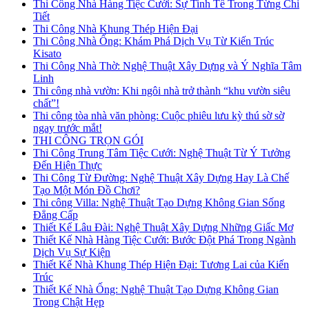
Thi Công Nhà Hàng Tiệc Cưới: Sự Tinh Tế Trong Từng Chi
Tiết
Thi Công Nhà Khung Thép Hiện Đại
Thi Công Nhà Ống: Khám Phá Dịch Vụ Từ Kiến Trúc
Kisato
Thi Công Nhà Thờ: Nghệ Thuật Xây Dựng và Ý Nghĩa Tâm
Linh
Thi công nhà vườn: Khi ngôi nhà trở thành “khu vườn siêu
chất”!
Thi công tòa nhà văn phòng: Cuộc phiêu lưu kỳ thú sờ sờ
ngay trước mắt!
THI CÔNG TRỌN GÓI
Thi Công Trung Tâm Tiệc Cưới: Nghệ Thuật Từ Ý Tưởng
Đến Hiện Thực
Thi Công Từ Đường: Nghệ Thuật Xây Dựng Hay Là Chế
Tạo Một Món Đồ Chơi?
Thi công Villa: Nghệ Thuật Tạo Dựng Không Gian Sống
Đẳng Cấp
Thiết Kế Lâu Đài: Nghệ Thuật Xây Dựng Những Giấc Mơ
Thiết Kế Nhà Hàng Tiệc Cưới: Bước Đột Phá Trong Ngành
Dịch Vụ Sự Kiện
Thiết Kế Nhà Khung Thép Hiện Đại: Tương Lai của Kiến
Trúc
Thiết Kế Nhà Ống: Nghệ Thuật Tạo Dựng Không Gian
Trong Chật Hẹp