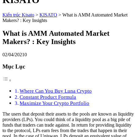
Kiến trúc Kisato
>
KISATO
>
What is AMM Automated Market
Makers? : Key Insights
What is AMM Automated Market
Makers? : Key Insights
02/04/2021
0
Mục Lục
Where Can You Buy Luna Crypto
Constant Product Formula
Maximize Your Crypto Portfolio
The users that deposit their assets to the pools are known as liquidity
providers (LPs). You could think of a liquidity pool as a big pile of
funds that traders can trade against. In return for providing liquidity
to the protocol, LPs earn fees from the trades that happen in their
pool. In the case of Uniswap, LPs deposit an equivalent value of