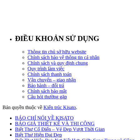
ĐIỀU KHOẢN SỬ DỤNG
Thông tin chủ sở hữu website
Chính sách bảo vệ thông tin cá nhân
Chính sách và quy định chung
Quy trình làm việc
Chính sách thanh toán
Vận chuyển – giao nhận
Bảo hành – đổi trả
Chính sách bảo mật
Câu hỏi thường gặp
Bản quyền thuộc về
Kiến trúc Kisato
.
BÁO CHÍ NÓI VỀ KISATO
BÁO GIÁ THIẾT KẾ VÀ THI CÔNG
Biệt Thự Cổ Điển – Vẻ Đẹp Vượt Thời Gian
Biệt Thự Hiện Đại Đẹp