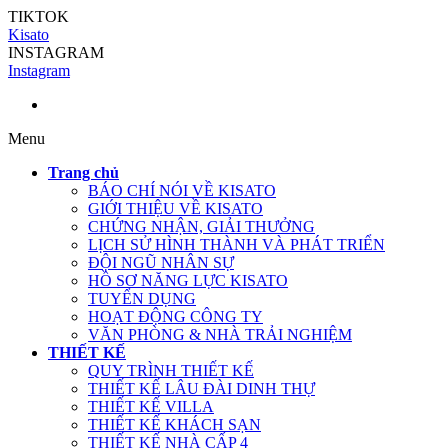
TIKTOK
Kisato
INSTAGRAM
Instagram
Menu
Trang chủ
BÁO CHÍ NÓI VỀ KISATO
GIỚI THIỆU VỀ KISATO
CHỨNG NHẬN, GIẢI THƯỞNG
LỊCH SỬ HÌNH THÀNH VÀ PHÁT TRIỂN
ĐỘI NGŨ NHÂN SỰ
HỒ SƠ NĂNG LỰC KISATO
TUYỂN DỤNG
HOẠT ĐỘNG CÔNG TY
VĂN PHÒNG & NHÀ TRẢI NGHIỆM
THIẾT KẾ
QUY TRÌNH THIẾT KẾ
THIẾT KẾ LÂU ĐÀI DINH THỰ
THIẾT KẾ VILLA
THIẾT KẾ KHÁCH SẠN
THIẾT KẾ NHÀ CẤP 4