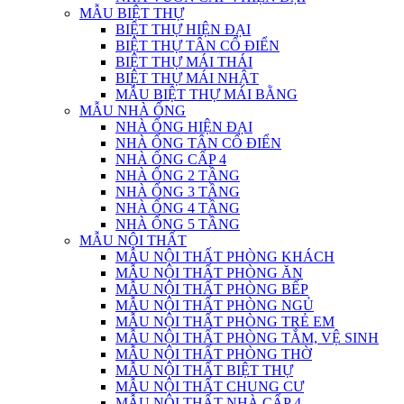
MẪU BIỆT THỰ
BIỆT THỰ HIỆN ĐẠI
BIỆT THỰ TÂN CỔ ĐIỂN
BIỆT THỰ MÁI THÁI
BIỆT THỰ MÁI NHẬT
MẪU BIỆT THỰ MÁI BẰNG
MẪU NHÀ ỐNG
NHÀ ỐNG HIỆN ĐẠI
NHÀ ỐNG TÂN CỔ ĐIỂN
NHÀ ỐNG CẤP 4
NHÀ ỐNG 2 TẦNG
NHÀ ỐNG 3 TẦNG
NHÀ ỐNG 4 TẦNG
NHÀ ỐNG 5 TẦNG
MẪU NỘI THẤT
MẪU NỘI THẤT PHÒNG KHÁCH
MẪU NỘI THẤT PHÒNG ĂN
MẪU NỘI THẤT PHÒNG BẾP
MẪU NỘI THẤT PHÒNG NGỦ
MẪU NỘI THẤT PHÒNG TRẺ EM
MẪU NỘI THẤT PHÒNG TẮM, VỆ SINH
MẪU NỘI THẤT PHÒNG THỜ
MẪU NỘI THẤT BIỆT THỰ
MẪU NỘI THẤT CHUNG CƯ
MẪU NỘI THẤT NHÀ CẤP 4