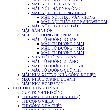
MẪU NỘI THẤT NHÀ PHỐ
MẪU NỘI THẤT NHÀ ỐNG
MẪU NỘI THẤT CÔNG TRÌNH
MẪU NỘI THẤT VĂN PHÒNG
MẪU NỘI THẤT SHOP, SHOWROOM
MẪU NỘI THẤT LÂU ĐÀI
MẪU SÂN VƯỜN
MẪU TỪ ĐƯỜNG ĐẸP, NHÀ THỜ
MẪU TỪ ĐƯỜNG 3 GIAN
MẪU TỪ ĐƯỜNG 2 MÁI
MẪU TỪ ĐƯỜNG 4 MÁI
MẪU TỪ ĐƯỜNG 8 MÁI
NHÀ TỪ ĐƯỜNG 5 GIAN
MẪU TỪ ĐƯỜNG 2 TẦNG
MẪU TỪ ĐƯỜNG CHỮ ĐINH
MẪU TỪ ĐƯỜNG CHỮ NHỊ
MẪU NHÀ XƯỞNG, NHÀ CÔNG NGHIỆP
MẪU NHÀ Ở & KINH DOANH
MẪU NHÀ HOMESTAY
THI CÔNG CÔNG TRÌNH
QUY TRÌNH THI CÔNG
THI CÔNG LÂU ĐÀI, DINH THỰ
THI CÔNG VILLA
THI CÔNG NHÀ THÉP