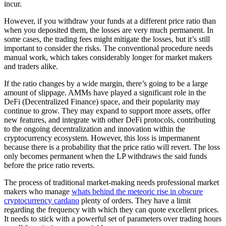
incur.
However, if you withdraw your funds at a different price ratio than
when you deposited them, the losses are very much permanent. In
some cases, the trading fees might mitigate the losses, but it’s still
important to consider the risks. The conventional procedure needs
manual work, which takes considerably longer for market makers
and traders alike.
If the ratio changes by a wide margin, there’s going to be a large
amount of slippage. AMMs have played a significant role in the
DeFi (Decentralized Finance) space, and their popularity may
continue to grow. They may expand to support more assets, offer
new features, and integrate with other DeFi protocols, contributing
to the ongoing decentralization and innovation within the
cryptocurrency ecosystem. However, this loss is impermanent
because there is a probability that the price ratio will revert. The loss
only becomes permanent when the LP withdraws the said funds
before the price ratio reverts.
The process of traditional market-making needs professional market
makers who manage
whats behind the meteoric rise in obscure
cryptocurrency cardano
plenty of orders. They have a limit
regarding the frequency with which they can quote excellent prices.
It needs to stick with a powerful set of parameters over trading hours