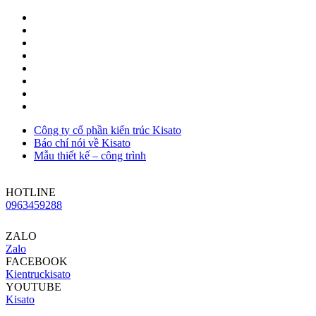
Công ty cổ phần kiến trúc Kisato
Báo chí nói về Kisato
Mẫu thiết kế – công trình
HOTLINE
0963459288
ZALO
Zalo
FACEBOOK
Kientruckisato
YOUTUBE
Kisato