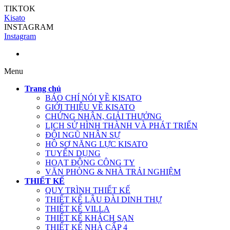
TIKTOK
Kisato
INSTAGRAM
Instagram
Menu
Trang chủ
BÁO CHÍ NÓI VỀ KISATO
GIỚI THIỆU VỀ KISATO
CHỨNG NHẬN, GIẢI THƯỞNG
LỊCH SỬ HÌNH THÀNH VÀ PHÁT TRIỂN
ĐỘI NGŨ NHÂN SỰ
HỒ SƠ NĂNG LỰC KISATO
TUYỂN DỤNG
HOẠT ĐỘNG CÔNG TY
VĂN PHÒNG & NHÀ TRẢI NGHIỆM
THIẾT KẾ
QUY TRÌNH THIẾT KẾ
THIẾT KẾ LÂU ĐÀI DINH THỰ
THIẾT KẾ VILLA
THIẾT KẾ KHÁCH SẠN
THIẾT KẾ NHÀ CẤP 4