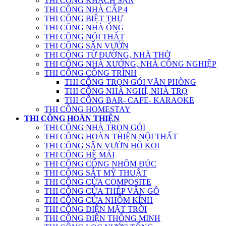
THI CÔNG KHÁCH SẠN
THI CÔNG NHÀ CẤP 4
THI CÔNG BIỆT THỰ
THI CÔNG NHÀ ỐNG
THI CÔNG NỘI THẤT
THI CÔNG SÂN VƯỜN
THI CÔNG TỪ ĐƯỜNG, NHÀ THỜ
THI CÔNG NHÀ XƯỞNG, NHÀ CÔNG NGHIỆP
THI CÔNG CÔNG TRÌNH
THI CÔNG TRỌN GÓI VĂN PHÒNG
THI CÔNG NHÀ NGHỈ, NHÀ TRỌ
THI CÔNG BAR- CAFE- KARAOKE
THI CÔNG HOMESTAY
THI CÔNG HOÀN THIỆN
THI CÔNG NHÀ TRỌN GÓI
THI CÔNG HOÀN THIỆN NỘI THẤT
THI CÔNG SÂN VƯỜN HỒ KOI
THI CÔNG HỆ MÁI
THI CÔNG CỔNG NHÔM ĐÚC
THI CÔNG SẮT MỸ THUẬT
THI CÔNG CỬA COMPOSITE
THI CÔNG CỬA THÉP VÂN GỖ
THI CÔNG CỬA NHÔM KÍNH
THI CÔNG ĐIỆN MẶT TRỜI
THI CÔNG ĐIỆN THÔNG MINH