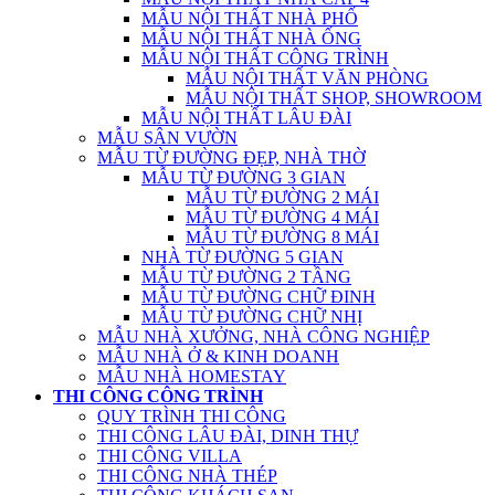
MẪU NỘI THẤT NHÀ PHỐ
MẪU NỘI THẤT NHÀ ỐNG
MẪU NỘI THẤT CÔNG TRÌNH
MẪU NỘI THẤT VĂN PHÒNG
MẪU NỘI THẤT SHOP, SHOWROOM
MẪU NỘI THẤT LÂU ĐÀI
MẪU SÂN VƯỜN
MẪU TỪ ĐƯỜNG ĐẸP, NHÀ THỜ
MẪU TỪ ĐƯỜNG 3 GIAN
MẪU TỪ ĐƯỜNG 2 MÁI
MẪU TỪ ĐƯỜNG 4 MÁI
MẪU TỪ ĐƯỜNG 8 MÁI
NHÀ TỪ ĐƯỜNG 5 GIAN
MẪU TỪ ĐƯỜNG 2 TẦNG
MẪU TỪ ĐƯỜNG CHỮ ĐINH
MẪU TỪ ĐƯỜNG CHỮ NHỊ
MẪU NHÀ XƯỞNG, NHÀ CÔNG NGHIỆP
MẪU NHÀ Ở & KINH DOANH
MẪU NHÀ HOMESTAY
THI CÔNG CÔNG TRÌNH
QUY TRÌNH THI CÔNG
THI CÔNG LÂU ĐÀI, DINH THỰ
THI CÔNG VILLA
THI CÔNG NHÀ THÉP