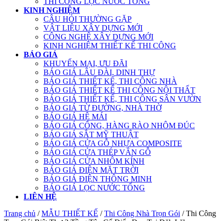
THI CÔNG LỌC NƯỚC TỔNG
KINH NGHIỆM
CÂU HỎI THƯỜNG GẶP
VẬT LIỆU XÂY DỰNG MỚI
CÔNG NGHỆ XÂY DỰNG MỚI
KINH NGHIỆM THIẾT KẾ THI CÔNG
BÁO GIÁ
KHUYẾN MẠI, ƯU ĐÃI
BÁO GIÁ LÂU ĐÀI, DINH THỰ
BÁO GIÁ THIẾT KẾ, THI CÔNG NHÀ
BÁO GIÁ THIẾT KẾ THI CÔNG NỘI THẤT
BÁO GIÁ THIẾT KẾ, THI CÔNG SÂN VƯỜN
BÁO GIÁ TỪ ĐƯỜNG, NHÀ THỜ
BÁO GIÁ HỆ MÁI
BÁO GIÁ CỔNG, HÀNG RÀO NHÔM ĐÚC
BÁO GIÁ SẮT MỸ THUẬT
BÁO GIÁ CỬA GỖ NHỰA COMPOSITE
BÁO GIÁ CỬA THÉP VÂN GỖ
BÁO GIÁ CỬA NHÔM KÍNH
BÁO GIÁ ĐIỆN MẶT TRỜI
BÁO GIÁ ĐIỆN THÔNG MINH
BÁO GIÁ LỌC NƯỚC TỔNG
LIÊN HỆ
Trang chủ
/
MẪU THIẾT KẾ
/
Thi Công Nhà Trọn Gói
/ Thi Công