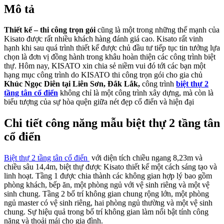
Mô tả
Thiết kế – thi công trọn gói
cũng là một trong những thế mạnh của
Kisato được rất nhiều khách hàng đánh giá cao. Kisato rất vinh
hạnh khi sau quá trình thiết kế được chủ đầu tư tiếp tục tin tưởng lựa
chọn là đơn vị đồng hành trong khâu hoàn thiện các công trình biệt
thự. Hôm nay, KISATO xin chia sẻ niềm vui đó tới các bạn một
hạng mục công trình do KISATO thi công trọn gói cho gia chủ
Khúc Ngọc Diên tại Liên Sơn, Đắk Lắk,
công trình
biệt thự 2
tầng tân cổ điển
không chỉ là một công trình xây dựng, mà còn là
biểu tượng của sự hòa quện giữa nét đẹp cổ điển và hiện đại
Chi tiết công năng mẫu biệt thự 2 tầng tân
cổ điển
Biệt thự 2 tầng tân cổ điển
với diện tích chiều ngang 8,23m và
chiều sâu 14,4m, biệt thự được Kisato thiết kế một cách sáng tạo và
linh hoạt. Tầng 1 được chia thành các không gian hợp lý bao gồm
phòng khách, bếp ăn, một phòng ngủ với vệ sinh riêng và một vệ
sinh chung. Tầng 2 bố trí không gian chung rộng lớn, một phòng
ngủ master có vệ sinh riêng, hai phòng ngủ thường và một vệ sinh
chung. Sự hiệu quả trong bố trí không gian làm nổi bật tính công
năng và thoải mái cho gia đình.