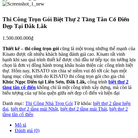
Thi Công Trọn Gói Biệt Thự 2 Tầng Tân Cổ Điển
Đẹp Tại Đăk Lăk
1.500.000.000
₫
Thiết kế – thi công trọn gói
cũng là một trong những thế mạnh của
Kisato được rất nhiều khách hàng đánh giá cao. Kisato rất vinh
hạnh khi sau quá trình thiết kế được chủ đầu tư tiếp tục tin tưởng lựa
chọn là đơn vị đồng hành trong khâu hoàn thiện các công trình biệt
thự. Hôm nay, KISATO xin chia sẻ niềm vui đó tới các bạn một
hạng mục công trình do KISATO thi công trọn gói cho gia chủ
Khúc Ngọc Diên tại Liên Sơn, Đắk Lắk,
công trình
biệt thự 2
tầng tân cổ điển
không chỉ là một công trình xây dựng, mà còn là
biểu tượng của sự hòa quện giữa nét đẹp cổ điển và hiện đại
Danh mục:
Thi Công Nhà Trọn Gói
Từ khóa:
biệt thự 2 tầng hiện
đại
,
biệt thự 2 tầng mái Nhật
,
biệt thự 2 tầng mái Thái
,
biệt thự 2
tầng tân cổ điển
Mô tả
Đánh giá (0)