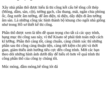
Xây nhà phần thô được hiểu là thi công kết cấu bê tông cốt thép
(Móng, dầm, sàn, cột), tường gạch, cầu thang, mái, ngăn chia phòng
ốc, ống nước âm tường, đế âm điện, tủ điện, dây điện đi âm tường
âm sàn. Là những công tác hình thành bộ khung cho ngôi nhà giống
như trong Hồ sơ thiết kế thi công.
Phần thô được xem là tiền đề quan trọng cho tất cả các quy trình,
hạng mục thi công sau này, vì thế Kisato sẽ phải tính toán một cách
kĩ lưỡng. Phần thô càng tốt, càng chuẩn, càng chính xác thì những
phần sau thi công càng thuận tiện, càng tiết kiệm chi phí và thời
gian, giảm thiểu ảnh hưởng tiêu cực đến công trình. Mời các bạn
theo dõi những hình ảnh dưới đây để hiểu rõ hơn về quá trình thi
công phần thô của công ty chúng tôi.
Múc móng, đầm móng,bê tông lót đá