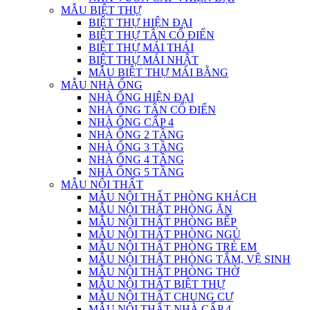
MẪU BIỆT THỰ
BIỆT THỰ HIỆN ĐẠI
BIỆT THỰ TÂN CỔ ĐIỂN
BIỆT THỰ MÁI THÁI
BIỆT THỰ MÁI NHẬT
MẪU BIỆT THỰ MÁI BẰNG
MẪU NHÀ ỐNG
NHÀ ỐNG HIỆN ĐẠI
NHÀ ỐNG TÂN CỔ ĐIỂN
NHÀ ỐNG CẤP 4
NHÀ ỐNG 2 TẦNG
NHÀ ỐNG 3 TẦNG
NHÀ ỐNG 4 TẦNG
NHÀ ỐNG 5 TẦNG
MẪU NỘI THẤT
MẪU NỘI THẤT PHÒNG KHÁCH
MẪU NỘI THẤT PHÒNG ĂN
MẪU NỘI THẤT PHÒNG BẾP
MẪU NỘI THẤT PHÒNG NGỦ
MẪU NỘI THẤT PHÒNG TRẺ EM
MẪU NỘI THẤT PHÒNG TẮM, VỆ SINH
MẪU NỘI THẤT PHÒNG THỜ
MẪU NỘI THẤT BIỆT THỰ
MẪU NỘI THẤT CHUNG CƯ
MẪU NỘI THẤT NHÀ CẤP 4