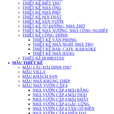
THIẾT KẾ BIỆT THỰ
THIẾT KẾ NHÀ ỐNG
THIẾT KẾ NHÀ PHỐ
THIẾT KẾ NỘI THẤT
THIẾT KẾ SÂN VƯỜN
THIẾT KẾ TỪ ĐƯỜNG, NHÀ THỜ
THIẾT KẾ NHÀ XƯỞNG, NHÀ CÔNG NGHIỆP
THIẾT KẾ CÔNG TRÌNH
THIẾT KẾ VĂN PHÒNG
THIẾT KẾ NHÀ NGHỈ, NHÀ TRỌ
THIẾT KẾ BAR, CAFE, KARAOKE
THIẾT KẾ NHÀ HÀNG
THIẾT KẾ HOMESTAY
MẪU THIẾT KẾ
MẪU LÂU ĐÀI DINH THỰ
MẪU VILLA
MẪU KHÁCH SẠN
MẪU NHÀ KHUNG THÉP
MẪU NHÀ VƯỜN CẤP 4
NHÀ VƯỜN CẤP 4 MÁI BẰNG
NHÀ VƯỜN CẤP 4 MÁI THÁI
NHÀ VƯỜN CẤP 4 MÁI NHẬT
NHÀ VƯỜN CẤP 4 GÁC LỬNG
NHÀ VƯỜN CẤP 4 TÂN CỔ ĐIỂN
NHÀ VƯỜN CẤP 4 HIỆN ĐẠI