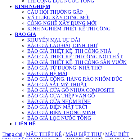
THI CÔNG LỌC NƯỚC TỔNG
KINH NGHIỆM
CÂU HỎI THƯỜNG GẶP
VẬT LIỆU XÂY DỰNG MỚI
CÔNG NGHỆ XÂY DỰNG MỚI
KINH NGHIỆM THIẾT KẾ THI CÔNG
BÁO GIÁ
KHUYẾN MẠI, ƯU ĐÃI
BÁO GIÁ LÂU ĐÀI, DINH THỰ
BÁO GIÁ THIẾT KẾ, THI CÔNG NHÀ
BÁO GIÁ THIẾT KẾ THI CÔNG NỘI THẤT
BÁO GIÁ THIẾT KẾ, THI CÔNG SÂN VƯỜN
BÁO GIÁ TỪ ĐƯỜNG, NHÀ THỜ
BÁO GIÁ HỆ MÁI
BÁO GIÁ CỔNG, HÀNG RÀO NHÔM ĐÚC
BÁO GIÁ SẮT MỸ THUẬT
BÁO GIÁ CỬA GỖ NHỰA COMPOSITE
BÁO GIÁ CỬA THÉP VÂN GỖ
BÁO GIÁ CỬA NHÔM KÍNH
BÁO GIÁ ĐIỆN MẶT TRỜI
BÁO GIÁ ĐIỆN THÔNG MINH
BÁO GIÁ LỌC NƯỚC TỔNG
LIÊN HỆ
Trang chủ
/
MẪU THIẾT KẾ
/
MẪU BIỆT THỰ
/
MẪU BIỆT