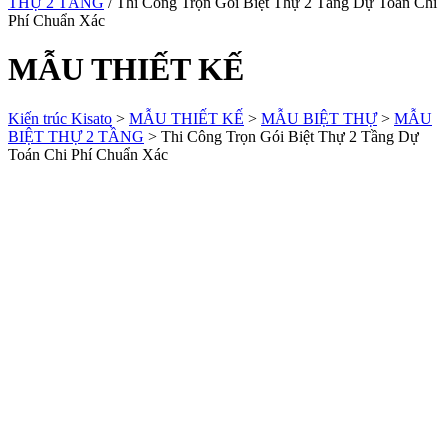
THỰ 2 TẦNG
/ Thi Công Trọn Gói Biệt Thự 2 Tầng Dự Toán Chi
Phí Chuẩn Xác
MẪU THIẾT KẾ
Kiến trúc Kisato
>
MẪU THIẾT KẾ
>
MẪU BIỆT THỰ
>
MẪU
BIỆT THỰ 2 TẦNG
>
Thi Công Trọn Gói Biệt Thự 2 Tầng Dự
Toán Chi Phí Chuẩn Xác