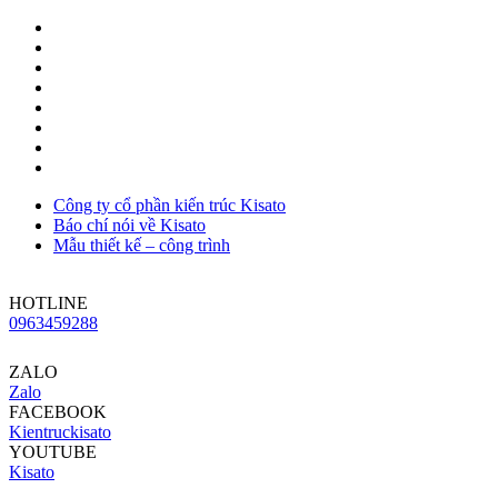
Công ty cổ phần kiến trúc Kisato
Báo chí nói về Kisato
Mẫu thiết kế – công trình
HOTLINE
0963459288
ZALO
Zalo
FACEBOOK
Kientruckisato
YOUTUBE
Kisato