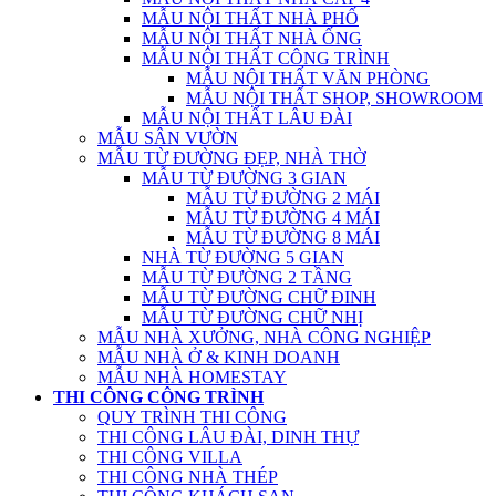
MẪU NỘI THẤT NHÀ PHỐ
MẪU NỘI THẤT NHÀ ỐNG
MẪU NỘI THẤT CÔNG TRÌNH
MẪU NỘI THẤT VĂN PHÒNG
MẪU NỘI THẤT SHOP, SHOWROOM
MẪU NỘI THẤT LÂU ĐÀI
MẪU SÂN VƯỜN
MẪU TỪ ĐƯỜNG ĐẸP, NHÀ THỜ
MẪU TỪ ĐƯỜNG 3 GIAN
MẪU TỪ ĐƯỜNG 2 MÁI
MẪU TỪ ĐƯỜNG 4 MÁI
MẪU TỪ ĐƯỜNG 8 MÁI
NHÀ TỪ ĐƯỜNG 5 GIAN
MẪU TỪ ĐƯỜNG 2 TẦNG
MẪU TỪ ĐƯỜNG CHỮ ĐINH
MẪU TỪ ĐƯỜNG CHỮ NHỊ
MẪU NHÀ XƯỞNG, NHÀ CÔNG NGHIỆP
MẪU NHÀ Ở & KINH DOANH
MẪU NHÀ HOMESTAY
THI CÔNG CÔNG TRÌNH
QUY TRÌNH THI CÔNG
THI CÔNG LÂU ĐÀI, DINH THỰ
THI CÔNG VILLA
THI CÔNG NHÀ THÉP