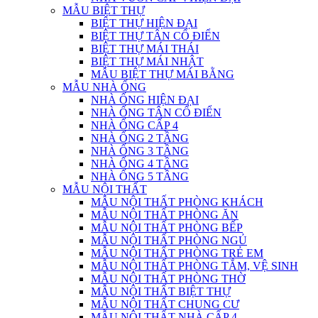
MẪU BIỆT THỰ
BIỆT THỰ HIỆN ĐẠI
BIỆT THỰ TÂN CỔ ĐIỂN
BIỆT THỰ MÁI THÁI
BIỆT THỰ MÁI NHẬT
MẪU BIỆT THỰ MÁI BẰNG
MẪU NHÀ ỐNG
NHÀ ỐNG HIỆN ĐẠI
NHÀ ỐNG TÂN CỔ ĐIỂN
NHÀ ỐNG CẤP 4
NHÀ ỐNG 2 TẦNG
NHÀ ỐNG 3 TẦNG
NHÀ ỐNG 4 TẦNG
NHÀ ỐNG 5 TẦNG
MẪU NỘI THẤT
MẪU NỘI THẤT PHÒNG KHÁCH
MẪU NỘI THẤT PHÒNG ĂN
MẪU NỘI THẤT PHÒNG BẾP
MẪU NỘI THẤT PHÒNG NGỦ
MẪU NỘI THẤT PHÒNG TRẺ EM
MẪU NỘI THẤT PHÒNG TẮM, VỆ SINH
MẪU NỘI THẤT PHÒNG THỜ
MẪU NỘI THẤT BIỆT THỰ
MẪU NỘI THẤT CHUNG CƯ
MẪU NỘI THẤT NHÀ CẤP 4