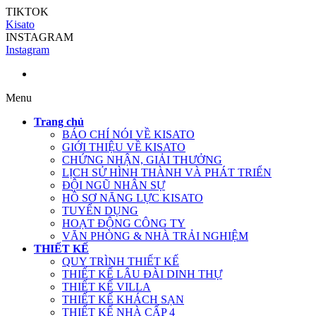
TIKTOK
Kisato
INSTAGRAM
Instagram
Menu
Trang chủ
BÁO CHÍ NÓI VỀ KISATO
GIỚI THIỆU VỀ KISATO
CHỨNG NHẬN, GIẢI THƯỞNG
LỊCH SỬ HÌNH THÀNH VÀ PHÁT TRIỂN
ĐỘI NGŨ NHÂN SỰ
HỒ SƠ NĂNG LỰC KISATO
TUYỂN DỤNG
HOẠT ĐỘNG CÔNG TY
VĂN PHÒNG & NHÀ TRẢI NGHIỆM
THIẾT KẾ
QUY TRÌNH THIẾT KẾ
THIẾT KẾ LÂU ĐÀI DINH THỰ
THIẾT KẾ VILLA
THIẾT KẾ KHÁCH SẠN
THIẾT KẾ NHÀ CẤP 4