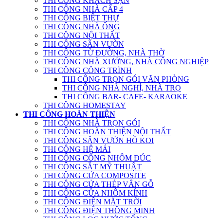
THI CÔNG KHÁCH SẠN
THI CÔNG NHÀ CẤP 4
THI CÔNG BIỆT THỰ
THI CÔNG NHÀ ỐNG
THI CÔNG NỘI THẤT
THI CÔNG SÂN VƯỜN
THI CÔNG TỪ ĐƯỜNG, NHÀ THỜ
THI CÔNG NHÀ XƯỞNG, NHÀ CÔNG NGHIỆP
THI CÔNG CÔNG TRÌNH
THI CÔNG TRỌN GÓI VĂN PHÒNG
THI CÔNG NHÀ NGHỈ, NHÀ TRỌ
THI CÔNG BAR- CAFE- KARAOKE
THI CÔNG HOMESTAY
THI CÔNG HOÀN THIỆN
THI CÔNG NHÀ TRỌN GÓI
THI CÔNG HOÀN THIỆN NỘI THẤT
THI CÔNG SÂN VƯỜN HỒ KOI
THI CÔNG HỆ MÁI
THI CÔNG CỔNG NHÔM ĐÚC
THI CÔNG SẮT MỸ THUẬT
THI CÔNG CỬA COMPOSITE
THI CÔNG CỬA THÉP VÂN GỖ
THI CÔNG CỬA NHÔM KÍNH
THI CÔNG ĐIỆN MẶT TRỜI
THI CÔNG ĐIỆN THÔNG MINH