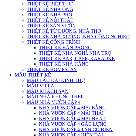
THIẾT KẾ BIỆT THỰ
THIẾT KẾ NHÀ ỐNG
THIẾT KẾ NHÀ PHỐ
THIẾT KẾ NỘI THẤT
THIẾT KẾ SÂN VƯỜN
THIẾT KẾ TỪ ĐƯỜNG, NHÀ THỜ
THIẾT KẾ NHÀ XƯỞNG, NHÀ CÔNG NGHIỆP
THIẾT KẾ CÔNG TRÌNH
THIẾT KẾ VĂN PHÒNG
THIẾT KẾ NHÀ NGHỈ, NHÀ TRỌ
THIẾT KẾ BAR, CAFE, KARAOKE
THIẾT KẾ NHÀ HÀNG
THIẾT KẾ HOMESTAY
MẪU THIẾT KẾ
MẪU LÂU ĐÀI DINH THỰ
MẪU VILLA
MẪU KHÁCH SẠN
MẪU NHÀ KHUNG THÉP
MẪU NHÀ VƯỜN CẤP 4
NHÀ VƯỜN CẤP 4 MÁI BẰNG
NHÀ VƯỜN CẤP 4 MÁI THÁI
NHÀ VƯỜN CẤP 4 MÁI NHẬT
NHÀ VƯỜN CẤP 4 GÁC LỬNG
NHÀ VƯỜN CẤP 4 TÂN CỔ ĐIỂN
NHÀ VƯỜN CẤP 4 HIỆN ĐẠI