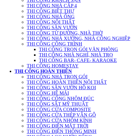
THI CÔNG KHÁCH SẠN
THI CÔNG NHÀ CẤP 4
THI CÔNG BIỆT THỰ
THI CÔNG NHÀ ỐNG
THI CÔNG NỘI THẤT
THI CÔNG SÂN VƯỜN
THI CÔNG TỪ ĐƯỜNG, NHÀ THỜ
THI CÔNG NHÀ XƯỞNG, NHÀ CÔNG NGHIỆP
THI CÔNG CÔNG TRÌNH
THI CÔNG TRỌN GÓI VĂN PHÒNG
THI CÔNG NHÀ NGHỈ, NHÀ TRỌ
THI CÔNG BAR- CAFE- KARAOKE
THI CÔNG HOMESTAY
THI CÔNG HOÀN THIỆN
THI CÔNG NHÀ TRỌN GÓI
THI CÔNG HOÀN THIỆN NỘI THẤT
THI CÔNG SÂN VƯỜN HỒ KOI
THI CÔNG HỆ MÁI
THI CÔNG CỔNG NHÔM ĐÚC
THI CÔNG SẮT MỸ THUẬT
THI CÔNG CỬA COMPOSITE
THI CÔNG CỬA THÉP VÂN GỖ
THI CÔNG CỬA NHÔM KÍNH
THI CÔNG ĐIỆN MẶT TRỜI
THI CÔNG ĐIỆN THÔNG MINH