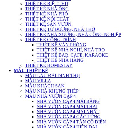
THIẾT KẾ BIỆT THỰ
THIẾT KẾ NHÀ ỐNG
THIẾT KẾ NHÀ PHỐ
THIẾT KẾ NỘI THẤT
THIẾT KẾ SÂN VƯỜN
THIẾT KẾ TỪ ĐƯỜNG, NHÀ THỜ
THIẾT KẾ NHÀ XƯỞNG, NHÀ CÔNG NGHIỆP
THIẾT KẾ CÔNG TRÌNH
THIẾT KẾ VĂN PHÒNG
THIẾT KẾ NHÀ NGHỈ, NHÀ TRỌ
THIẾT KẾ BAR, CAFE, KARAOKE
THIẾT KẾ NHÀ HÀNG
THIẾT KẾ HOMESTAY
MẪU THIẾT KẾ
MẪU LÂU ĐÀI DINH THỰ
MẪU VILLA
MẪU KHÁCH SẠN
MẪU NHÀ KHUNG THÉP
MẪU NHÀ VƯỜN CẤP 4
NHÀ VƯỜN CẤP 4 MÁI BẰNG
NHÀ VƯỜN CẤP 4 MÁI THÁI
NHÀ VƯỜN CẤP 4 MÁI NHẬT
NHÀ VƯỜN CẤP 4 GÁC LỬNG
NHÀ VƯỜN CẤP 4 TÂN CỔ ĐIỂN
NHÀ VƯỜN CẤP 4 HIỆN ĐẠI