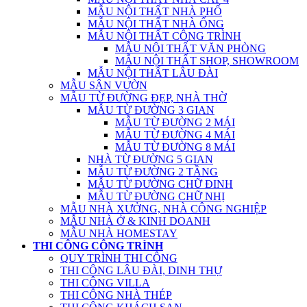
MẪU NỘI THẤT NHÀ PHỐ
MẪU NỘI THẤT NHÀ ỐNG
MẪU NỘI THẤT CÔNG TRÌNH
MẪU NỘI THẤT VĂN PHÒNG
MẪU NỘI THẤT SHOP, SHOWROOM
MẪU NỘI THẤT LÂU ĐÀI
MẪU SÂN VƯỜN
MẪU TỪ ĐƯỜNG ĐẸP, NHÀ THỜ
MẪU TỪ ĐƯỜNG 3 GIAN
MẪU TỪ ĐƯỜNG 2 MÁI
MẪU TỪ ĐƯỜNG 4 MÁI
MẪU TỪ ĐƯỜNG 8 MÁI
NHÀ TỪ ĐƯỜNG 5 GIAN
MẪU TỪ ĐƯỜNG 2 TẦNG
MẪU TỪ ĐƯỜNG CHỮ ĐINH
MẪU TỪ ĐƯỜNG CHỮ NHỊ
MẪU NHÀ XƯỞNG, NHÀ CÔNG NGHIỆP
MẪU NHÀ Ở & KINH DOANH
MẪU NHÀ HOMESTAY
THI CÔNG CÔNG TRÌNH
QUY TRÌNH THI CÔNG
THI CÔNG LÂU ĐÀI, DINH THỰ
THI CÔNG VILLA
THI CÔNG NHÀ THÉP