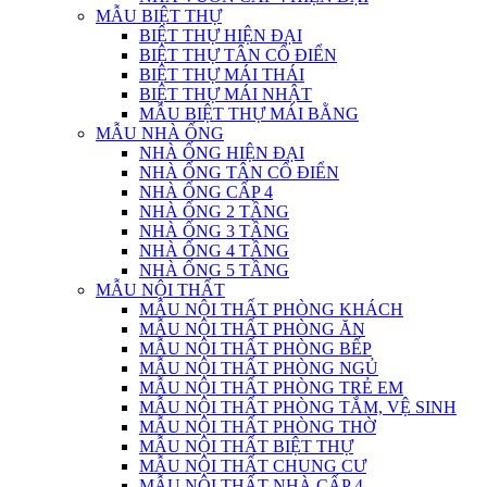
MẪU BIỆT THỰ
BIỆT THỰ HIỆN ĐẠI
BIỆT THỰ TÂN CỔ ĐIỂN
BIỆT THỰ MÁI THÁI
BIỆT THỰ MÁI NHẬT
MẪU BIỆT THỰ MÁI BẰNG
MẪU NHÀ ỐNG
NHÀ ỐNG HIỆN ĐẠI
NHÀ ỐNG TÂN CỔ ĐIỂN
NHÀ ỐNG CẤP 4
NHÀ ỐNG 2 TẦNG
NHÀ ỐNG 3 TẦNG
NHÀ ỐNG 4 TẦNG
NHÀ ỐNG 5 TẦNG
MẪU NỘI THẤT
MẪU NỘI THẤT PHÒNG KHÁCH
MẪU NỘI THẤT PHÒNG ĂN
MẪU NỘI THẤT PHÒNG BẾP
MẪU NỘI THẤT PHÒNG NGỦ
MẪU NỘI THẤT PHÒNG TRẺ EM
MẪU NỘI THẤT PHÒNG TẮM, VỆ SINH
MẪU NỘI THẤT PHÒNG THỜ
MẪU NỘI THẤT BIỆT THỰ
MẪU NỘI THẤT CHUNG CƯ
MẪU NỘI THẤT NHÀ CẤP 4