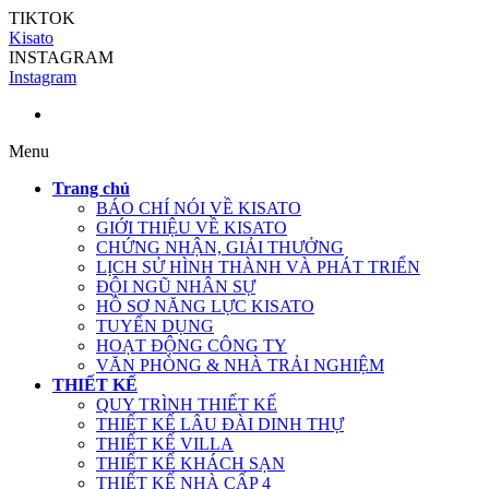
TIKTOK
Kisato
INSTAGRAM
Instagram
Menu
Trang chủ
BÁO CHÍ NÓI VỀ KISATO
GIỚI THIỆU VỀ KISATO
CHỨNG NHẬN, GIẢI THƯỞNG
LỊCH SỬ HÌNH THÀNH VÀ PHÁT TRIỂN
ĐỘI NGŨ NHÂN SỰ
HỒ SƠ NĂNG LỰC KISATO
TUYỂN DỤNG
HOẠT ĐỘNG CÔNG TY
VĂN PHÒNG & NHÀ TRẢI NGHIỆM
THIẾT KẾ
QUY TRÌNH THIẾT KẾ
THIẾT KẾ LÂU ĐÀI DINH THỰ
THIẾT KẾ VILLA
THIẾT KẾ KHÁCH SẠN
THIẾT KẾ NHÀ CẤP 4