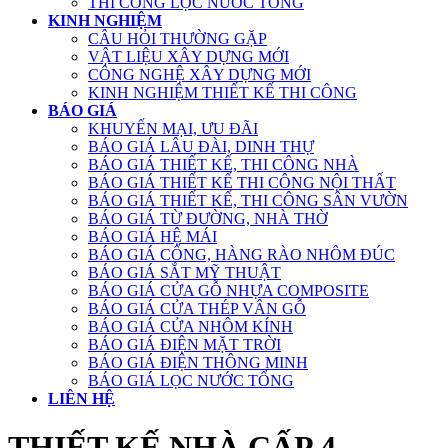
THI CÔNG LỌC NƯỚC TỔNG
KINH NGHIỆM
CÂU HỎI THƯỜNG GẶP
VẬT LIỆU XÂY DỰNG MỚI
CÔNG NGHỆ XÂY DỰNG MỚI
KINH NGHIỆM THIẾT KẾ THI CÔNG
BÁO GIÁ
KHUYẾN MẠI, ƯU ĐÃI
BÁO GIÁ LÂU ĐÀI, DINH THỰ
BÁO GIÁ THIẾT KẾ, THI CÔNG NHÀ
BÁO GIÁ THIẾT KẾ THI CÔNG NỘI THẤT
BÁO GIÁ THIẾT KẾ, THI CÔNG SÂN VƯỜN
BÁO GIÁ TỪ ĐƯỜNG, NHÀ THỜ
BÁO GIÁ HỆ MÁI
BÁO GIÁ CỔNG, HÀNG RÀO NHÔM ĐÚC
BÁO GIÁ SẮT MỸ THUẬT
BÁO GIÁ CỬA GỖ NHỰA COMPOSITE
BÁO GIÁ CỬA THÉP VÂN GỖ
BÁO GIÁ CỬA NHÔM KÍNH
BÁO GIÁ ĐIỆN MẶT TRỜI
BÁO GIÁ ĐIỆN THÔNG MINH
BÁO GIÁ LỌC NƯỚC TỔNG
LIÊN HỆ
THIẾT KẾ NHÀ CẤP 4