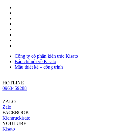
Công ty cổ phần kiến trúc Kisato
Báo chí nói về Kisato
Mẫu thiết kế – công trình
HOTLINE
0963459288
ZALO
Zalo
FACEBOOK
Kientruckisato
YOUTUBE
Kisato