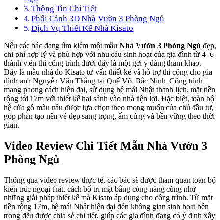
Thông Tin Chi Tiết
Phối Cảnh 3D Nhà Vườn 3 Phòng Ngủ
Dịch Vụ Thiết Kế Nhà Kisato
Nếu các bác đang tìm kiếm một mẫu
Nhà Vườn 3 Phòng Ngủ
đẹp,
chi phí hợp lý và phù hợp với nhu cầu sinh hoạt của gia đình từ 4–6
thành viên thì công trình dưới đây là một gợi ý đáng tham khảo.
Đây là mẫu nhà do Kisato tư vấn thiết kế và hỗ trợ thi công cho gia
đình anh Nguyễn Văn Thắng tại Quế Võ, Bắc Ninh. Công trình
mang phong cách hiện đại, sử dụng hệ mái Nhật thanh lịch, mặt tiền
rộng tới 17m với thiết kế hai sảnh vào nhà tiện lợi. Đặc biệt, toàn bộ
hệ cửa gỗ màu nâu được lựa chọn theo mong muốn của chủ đầu tư,
góp phần tạo nên vẻ đẹp sang trọng, ấm cúng và bền vững theo thời
gian.
Video Review Chi Tiết Mẫu Nhà Vườn 3
Phòng Ngủ
Thông qua video review thực tế, các bác sẽ được tham quan toàn bộ
kiến trúc ngoại thất, cách bố trí mặt bằng công năng cũng như
những giải pháp thiết kế mà Kisato áp dụng cho công trình. Từ mặt
tiền rộng 17m, hệ mái Nhật hiện đại đến không gian sinh hoạt bên
trong đều được chia sẻ chi tiết, giúp các gia đình đang có ý định xây