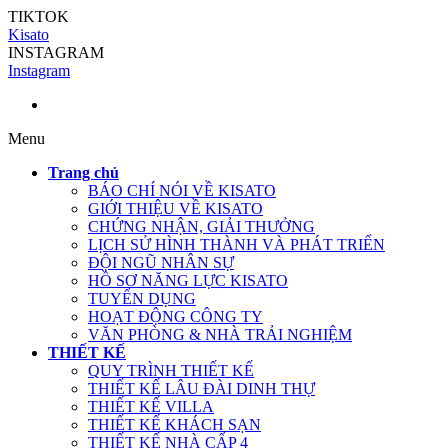
TIKTOK
Kisato
INSTAGRAM
Instagram
Menu
Trang chủ
BÁO CHÍ NÓI VỀ KISATO
GIỚI THIỆU VỀ KISATO
CHỨNG NHẬN, GIẢI THƯỞNG
LỊCH SỬ HÌNH THÀNH VÀ PHÁT TRIỂN
ĐỘI NGŨ NHÂN SỰ
HỒ SƠ NĂNG LỰC KISATO
TUYỂN DỤNG
HOẠT ĐỘNG CÔNG TY
VĂN PHÒNG & NHÀ TRẢI NGHIỆM
THIẾT KẾ
QUY TRÌNH THIẾT KẾ
THIẾT KẾ LÂU ĐÀI DINH THỰ
THIẾT KẾ VILLA
THIẾT KẾ KHÁCH SẠN
THIẾT KẾ NHÀ CẤP 4