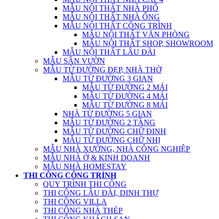
MẪU NỘI THẤT NHÀ PHỐ
MẪU NỘI THẤT NHÀ ỐNG
MẪU NỘI THẤT CÔNG TRÌNH
MẪU NỘI THẤT VĂN PHÒNG
MẪU NỘI THẤT SHOP, SHOWROOM
MẪU NỘI THẤT LÂU ĐÀI
MẪU SÂN VƯỜN
MẪU TỪ ĐƯỜNG ĐẸP, NHÀ THỜ
MẪU TỪ ĐƯỜNG 3 GIAN
MẪU TỪ ĐƯỜNG 2 MÁI
MẪU TỪ ĐƯỜNG 4 MÁI
MẪU TỪ ĐƯỜNG 8 MÁI
NHÀ TỪ ĐƯỜNG 5 GIAN
MẪU TỪ ĐƯỜNG 2 TẦNG
MẪU TỪ ĐƯỜNG CHỮ ĐINH
MẪU TỪ ĐƯỜNG CHỮ NHỊ
MẪU NHÀ XƯỞNG, NHÀ CÔNG NGHIỆP
MẪU NHÀ Ở & KINH DOANH
MẪU NHÀ HOMESTAY
THI CÔNG CÔNG TRÌNH
QUY TRÌNH THI CÔNG
THI CÔNG LÂU ĐÀI, DINH THỰ
THI CÔNG VILLA
THI CÔNG NHÀ THÉP