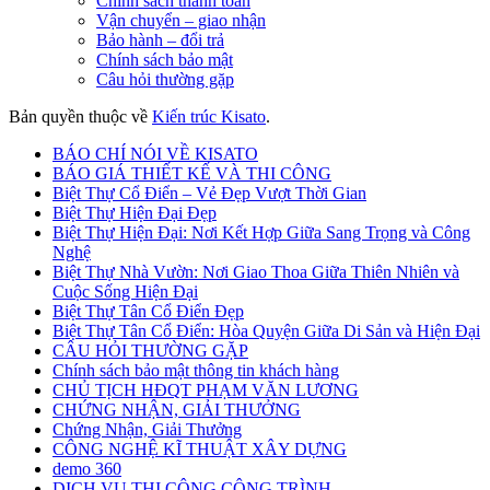
Chính sách thanh toán
Vận chuyển – giao nhận
Bảo hành – đổi trả
Chính sách bảo mật
Câu hỏi thường gặp
Bản quyền thuộc về
Kiến trúc Kisato
.
BÁO CHÍ NÓI VỀ KISATO
BÁO GIÁ THIẾT KẾ VÀ THI CÔNG
Biệt Thự Cổ Điển – Vẻ Đẹp Vượt Thời Gian
Biệt Thự Hiện Đại Đẹp
Biệt Thự Hiện Đại: Nơi Kết Hợp Giữa Sang Trọng và Công
Nghệ
Biệt Thự Nhà Vườn: Nơi Giao Thoa Giữa Thiên Nhiên và
Cuộc Sống Hiện Đại
Biệt Thự Tân Cổ Điển Đẹp
Biệt Thự Tân Cổ Điển: Hòa Quyện Giữa Di Sản và Hiện Đại
CÂU HỎI THƯỜNG GẶP
Chính sách bảo mật thông tin khách hàng
CHỦ TỊCH HĐQT PHẠM VĂN LƯƠNG
CHỨNG NHẬN, GIẢI THƯỞNG
Chứng Nhận, Giải Thưởng
CÔNG NGHỆ KĨ THUẬT XÂY DỰNG
demo 360
DỊCH VỤ THI CÔNG CÔNG TRÌNH