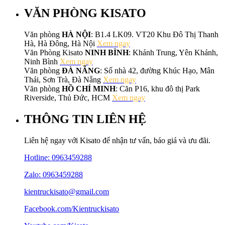
VĂN PHÒNG KISATO
Văn phòng
HÀ NỘI
: B1.4 LK09. VT20 Khu Đô Thị Thanh
Hà, Hà Đông, Hà Nội
Xem ngay
Văn Phòng Kisato
NINH BÌNH
: Khánh Trung, Yên Khánh,
Ninh Bình
Xem ngay
Văn phòng
ĐÀ NẴNG
: Số nhà 42, đường Khúc Hạo, Mân
Thái, Sơn Trà, Đà Nẵng
Xem ngay
Văn phòng
HỒ CHÍ MINH
: Căn P16, khu đô thị Park
Riverside, Thủ Đức, HCM
Xem ngay
THÔNG TIN LIÊN HỆ
Liên hệ ngay với Kisato để nhận tư vấn, báo giá và ưu đãi.
Hotline:
0963459288
Zalo: 0963459288
kientruckisato@gmail.com
Facebook.com/Kientruckisato