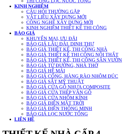
THI CÔNG LỌC NƯỚC TỔNG
KINH NGHIỆM
CÂU HỎI THƯỜNG GẶP
VẬT LIỆU XÂY DỰNG MỚI
CÔNG NGHỆ XÂY DỰNG MỚI
KINH NGHIỆM THIẾT KẾ THI CÔNG
BÁO GIÁ
KHUYẾN MẠI, ƯU ĐÃI
BÁO GIÁ LÂU ĐÀI, DINH THỰ
BÁO GIÁ THIẾT KẾ, THI CÔNG NHÀ
BÁO GIÁ THIẾT KẾ THI CÔNG NỘI THẤT
BÁO GIÁ THIẾT KẾ, THI CÔNG SÂN VƯỜN
BÁO GIÁ TỪ ĐƯỜNG, NHÀ THỜ
BÁO GIÁ HỆ MÁI
BÁO GIÁ CỔNG, HÀNG RÀO NHÔM ĐÚC
BÁO GIÁ SẮT MỸ THUẬT
BÁO GIÁ CỬA GỖ NHỰA COMPOSITE
BÁO GIÁ CỬA THÉP VÂN GỖ
BÁO GIÁ CỬA NHÔM KÍNH
BÁO GIÁ ĐIỆN MẶT TRỜI
BÁO GIÁ ĐIỆN THÔNG MINH
BÁO GIÁ LỌC NƯỚC TỔNG
LIÊN HỆ
THIẾT KẾ NHÀ CẤP 4