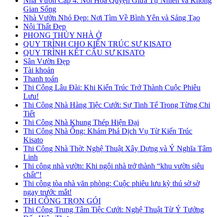
Nhà Vườn Cấp 4: Nơi Hòa Quyện Giữa Tự Nhiên và Không
Gian Sống
Nhà Vườn Nhỏ Đẹp: Nơi Tìm Về Bình Yên và Sáng Tạo
Nội Thất Đẹp
PHONG THỦY NHÀ Ở
QUY TRÌNH CHO KIẾN TRÚC SƯ KISATO
QUY TRÌNH KẾT CẤU SƯ KISATO
Sân Vườn Đẹp
Tài khoản
Thanh toán
Thi Công Lâu Đài: Khi Kiến Trúc Trở Thành Cuộc Phiêu
Lưu!
Thi Công Nhà Hàng Tiệc Cưới: Sự Tinh Tế Trong Từng Chi
Tiết
Thi Công Nhà Khung Thép Hiện Đại
Thi Công Nhà Ống: Khám Phá Dịch Vụ Từ Kiến Trúc
Kisato
Thi Công Nhà Thờ: Nghệ Thuật Xây Dựng và Ý Nghĩa Tâm
Linh
Thi công nhà vườn: Khi ngôi nhà trở thành “khu vườn siêu
chất”!
Thi công tòa nhà văn phòng: Cuộc phiêu lưu kỳ thú sờ sờ
ngay trước mắt!
THI CÔNG TRỌN GÓI
Thi Công Trung Tâm Tiệc Cưới: Nghệ Thuật Từ Ý Tưởng