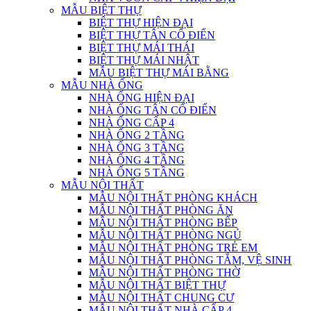
MẪU BIỆT THỰ
BIỆT THỰ HIỆN ĐẠI
BIỆT THỰ TÂN CỔ ĐIỂN
BIỆT THỰ MÁI THÁI
BIỆT THỰ MÁI NHẬT
MẪU BIỆT THỰ MÁI BẰNG
MẪU NHÀ ỐNG
NHÀ ỐNG HIỆN ĐẠI
NHÀ ỐNG TÂN CỔ ĐIỂN
NHÀ ỐNG CẤP 4
NHÀ ỐNG 2 TẦNG
NHÀ ỐNG 3 TẦNG
NHÀ ỐNG 4 TẦNG
NHÀ ỐNG 5 TẦNG
MẪU NỘI THẤT
MẪU NỘI THẤT PHÒNG KHÁCH
MẪU NỘI THẤT PHÒNG ĂN
MẪU NỘI THẤT PHÒNG BẾP
MẪU NỘI THẤT PHÒNG NGỦ
MẪU NỘI THẤT PHÒNG TRẺ EM
MẪU NỘI THẤT PHÒNG TẮM, VỆ SINH
MẪU NỘI THẤT PHÒNG THỜ
MẪU NỘI THẤT BIỆT THỰ
MẪU NỘI THẤT CHUNG CƯ
MẪU NỘI THẤT NHÀ CẤP 4