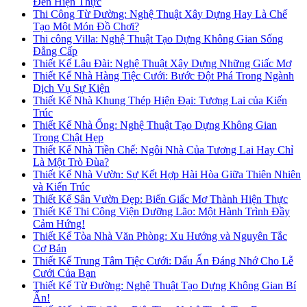
Đến Hiện Thực
Thi Công Từ Đường: Nghệ Thuật Xây Dựng Hay Là Chế
Tạo Một Món Đồ Chơi?
Thi công Villa: Nghệ Thuật Tạo Dựng Không Gian Sống
Đẳng Cấp
Thiết Kế Lâu Đài: Nghệ Thuật Xây Dựng Những Giấc Mơ
Thiết Kế Nhà Hàng Tiệc Cưới: Bước Đột Phá Trong Ngành
Dịch Vụ Sự Kiện
Thiết Kế Nhà Khung Thép Hiện Đại: Tương Lai của Kiến
Trúc
Thiết Kế Nhà Ống: Nghệ Thuật Tạo Dựng Không Gian
Trong Chật Hẹp
Thiết Kế Nhà Tiền Chế: Ngôi Nhà Của Tương Lai Hay Chỉ
Là Một Trò Đùa?
Thiết Kế Nhà Vườn: Sự Kết Hợp Hài Hòa Giữa Thiên Nhiên
và Kiến Trúc
Thiết Kế Sân Vườn Đẹp: Biến Giấc Mơ Thành Hiện Thực
Thiết Kế Thi Công Viện Dưỡng Lão: Một Hành Trình Đầy
Cảm Hứng!
Thiết Kế Tòa Nhà Văn Phòng: Xu Hướng và Nguyên Tắc
Cơ Bản
Thiết Kế Trung Tâm Tiệc Cưới: Dấu Ấn Đáng Nhớ Cho Lễ
Cưới Của Bạn
Thiết Kế Từ Đường: Nghệ Thuật Tạo Dựng Không Gian Bí
Ẩn!