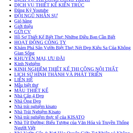
DỊCH VỤ THIẾT KẾ KIẾN TRÚC
Đăng Ký Youtube
ĐỘI NGŨ NHÂN SỰ
Giỏ hàng
Giới thiệu
GỬI CV
Hồ Sơ Thiết Kế Biệt Thự: Những Điều Bạn Cần Biết
HOẠT ĐỘNG CÔNG TY
Khám Phá Sân Vườn Biệt Thự: Nét Đẹp Kiêu Sa Của Không
Gian Sống
KHUYẾN MẠI, ƯU ĐÃI
Kinh Nghiệm
KINH NGHIỆM THIẾT KẾ THI CÔNG NỘI THẤT
LỊCH SỬ HÌNH THÀNH VÀ PHÁT TRIỂN
LIÊN HỆ
Mẫu biệt thự
MẪU THIẾT KẾ
Nhà Cấp 4 Đẹp
Nhà Ống Đẹp
Nhà trải nghiệm kisato
Nhà Trải Nghiệm Kisato
Nhà trải nghiệm thực tế của KISATO
Nhà Từ Đường: Biểu Tượng của Văn Hóa và Truyền Thống
Người Việt