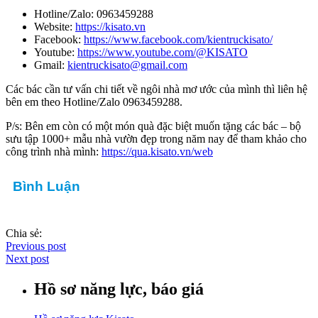
Hotline/Zalo: 0963459288
Website:
https://kisato.vn
Facebook:
https://www.facebook.com/kientruckisato/
Youtube:
https://www.youtube.com/@KISATO
Gmail:
kientruckisato@gmail.com
Các bác cần tư vấn chi tiết về ngôi nhà mơ ước của mình thì liên hệ
bên em theo Hotline/Zalo 0963459288.
P/s: Bên em còn có một món quà đặc biệt muốn tặng các bác – bộ
sưu tập 1000+ mẫu nhà vườn đẹp trong năm nay để tham khảo cho
công trình nhà mình:
https://qua.kisato.vn/web
Bình Luận
Chia sẻ:
Previous post
Next post
Hồ sơ năng lực, báo giá