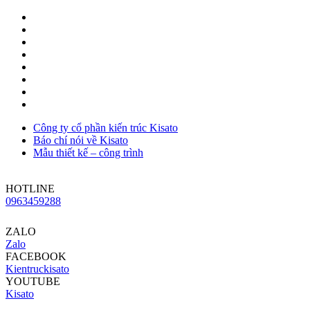
Công ty cổ phần kiến trúc Kisato
Báo chí nói về Kisato
Mẫu thiết kế – công trình
HOTLINE
0963459288
ZALO
Zalo
FACEBOOK
Kientruckisato
YOUTUBE
Kisato