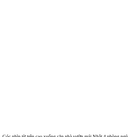
Góc nhìn từ trên cao xuống căn nhà vườn mái Nhật 4 phòng ngủ