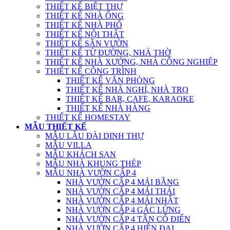
THIẾT KẾ BIỆT THỰ
THIẾT KẾ NHÀ ỐNG
THIẾT KẾ NHÀ PHỐ
THIẾT KẾ NỘI THẤT
THIẾT KẾ SÂN VƯỜN
THIẾT KẾ TỪ ĐƯỜNG, NHÀ THỜ
THIẾT KẾ NHÀ XƯỞNG, NHÀ CÔNG NGHIỆP
THIẾT KẾ CÔNG TRÌNH
THIẾT KẾ VĂN PHÒNG
THIẾT KẾ NHÀ NGHỈ, NHÀ TRỌ
THIẾT KẾ BAR, CAFE, KARAOKE
THIẾT KẾ NHÀ HÀNG
THIẾT KẾ HOMESTAY
MẪU THIẾT KẾ
MẪU LÂU ĐÀI DINH THỰ
MẪU VILLA
MẪU KHÁCH SẠN
MẪU NHÀ KHUNG THÉP
MẪU NHÀ VƯỜN CẤP 4
NHÀ VƯỜN CẤP 4 MÁI BẰNG
NHÀ VƯỜN CẤP 4 MÁI THÁI
NHÀ VƯỜN CẤP 4 MÁI NHẬT
NHÀ VƯỜN CẤP 4 GÁC LỬNG
NHÀ VƯỜN CẤP 4 TÂN CỔ ĐIỂN
NHÀ VƯỜN CẤP 4 HIỆN ĐẠI