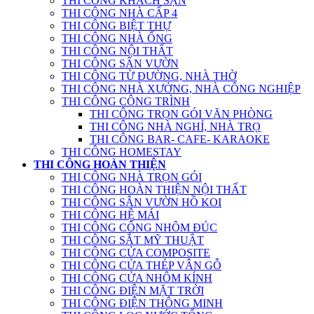
THI CÔNG KHÁCH SẠN
THI CÔNG NHÀ CẤP 4
THI CÔNG BIỆT THỰ
THI CÔNG NHÀ ỐNG
THI CÔNG NỘI THẤT
THI CÔNG SÂN VƯỜN
THI CÔNG TỪ ĐƯỜNG, NHÀ THỜ
THI CÔNG NHÀ XƯỞNG, NHÀ CÔNG NGHIỆP
THI CÔNG CÔNG TRÌNH
THI CÔNG TRỌN GÓI VĂN PHÒNG
THI CÔNG NHÀ NGHỈ, NHÀ TRỌ
THI CÔNG BAR- CAFE- KARAOKE
THI CÔNG HOMESTAY
THI CÔNG HOÀN THIỆN
THI CÔNG NHÀ TRỌN GÓI
THI CÔNG HOÀN THIỆN NỘI THẤT
THI CÔNG SÂN VƯỜN HỒ KOI
THI CÔNG HỆ MÁI
THI CÔNG CỔNG NHÔM ĐÚC
THI CÔNG SẮT MỸ THUẬT
THI CÔNG CỬA COMPOSITE
THI CÔNG CỬA THÉP VÂN GỖ
THI CÔNG CỬA NHÔM KÍNH
THI CÔNG ĐIỆN MẶT TRỜI
THI CÔNG ĐIỆN THÔNG MINH