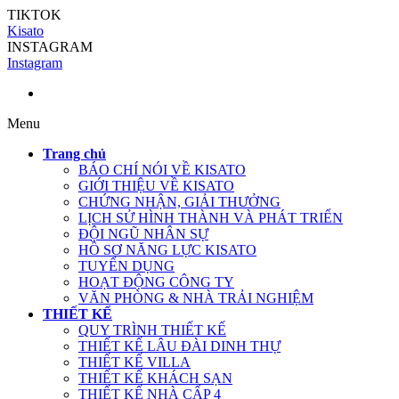
TIKTOK
Kisato
INSTAGRAM
Instagram
Menu
Trang chủ
BÁO CHÍ NÓI VỀ KISATO
GIỚI THIỆU VỀ KISATO
CHỨNG NHẬN, GIẢI THƯỞNG
LỊCH SỬ HÌNH THÀNH VÀ PHÁT TRIỂN
ĐỘI NGŨ NHÂN SỰ
HỒ SƠ NĂNG LỰC KISATO
TUYỂN DỤNG
HOẠT ĐỘNG CÔNG TY
VĂN PHÒNG & NHÀ TRẢI NGHIỆM
THIẾT KẾ
QUY TRÌNH THIẾT KẾ
THIẾT KẾ LÂU ĐÀI DINH THỰ
THIẾT KẾ VILLA
THIẾT KẾ KHÁCH SẠN
THIẾT KẾ NHÀ CẤP 4