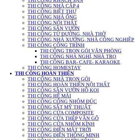
THI CÔNG KHÁCH SẠN
THI CÔNG NHÀ CẤP 4
THI CÔNG BIỆT THỰ
THI CÔNG NHÀ ỐNG
THI CÔNG NỘI THẤT
THI CÔNG SÂN VƯỜN
THI CÔNG TỪ ĐƯỜNG, NHÀ THỜ
THI CÔNG NHÀ XƯỞNG, NHÀ CÔNG NGHIỆP
THI CÔNG CÔNG TRÌNH
THI CÔNG TRỌN GÓI VĂN PHÒNG
THI CÔNG NHÀ NGHỈ, NHÀ TRỌ
THI CÔNG BAR- CAFE- KARAOKE
THI CÔNG HOMESTAY
THI CÔNG HOÀN THIỆN
THI CÔNG NHÀ TRỌN GÓI
THI CÔNG HOÀN THIỆN NỘI THẤT
THI CÔNG SÂN VƯỜN HỒ KOI
THI CÔNG HỆ MÁI
THI CÔNG CỔNG NHÔM ĐÚC
THI CÔNG SẮT MỸ THUẬT
THI CÔNG CỬA COMPOSITE
THI CÔNG CỬA THÉP VÂN GỖ
THI CÔNG CỬA NHÔM KÍNH
THI CÔNG ĐIỆN MẶT TRỜI
THI CÔNG ĐIỆN THÔNG MINH