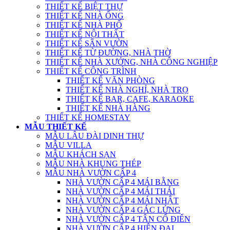
THIẾT KẾ BIỆT THỰ
THIẾT KẾ NHÀ ỐNG
THIẾT KẾ NHÀ PHỐ
THIẾT KẾ NỘI THẤT
THIẾT KẾ SÂN VƯỜN
THIẾT KẾ TỪ ĐƯỜNG, NHÀ THỜ
THIẾT KẾ NHÀ XƯỞNG, NHÀ CÔNG NGHIỆP
THIẾT KẾ CÔNG TRÌNH
THIẾT KẾ VĂN PHÒNG
THIẾT KẾ NHÀ NGHỈ, NHÀ TRỌ
THIẾT KẾ BAR, CAFE, KARAOKE
THIẾT KẾ NHÀ HÀNG
THIẾT KẾ HOMESTAY
MẪU THIẾT KẾ
MẪU LÂU ĐÀI DINH THỰ
MẪU VILLA
MẪU KHÁCH SẠN
MẪU NHÀ KHUNG THÉP
MẪU NHÀ VƯỜN CẤP 4
NHÀ VƯỜN CẤP 4 MÁI BẰNG
NHÀ VƯỜN CẤP 4 MÁI THÁI
NHÀ VƯỜN CẤP 4 MÁI NHẬT
NHÀ VƯỜN CẤP 4 GÁC LỬNG
NHÀ VƯỜN CẤP 4 TÂN CỔ ĐIỂN
NHÀ VƯỜN CẤP 4 HIỆN ĐẠI