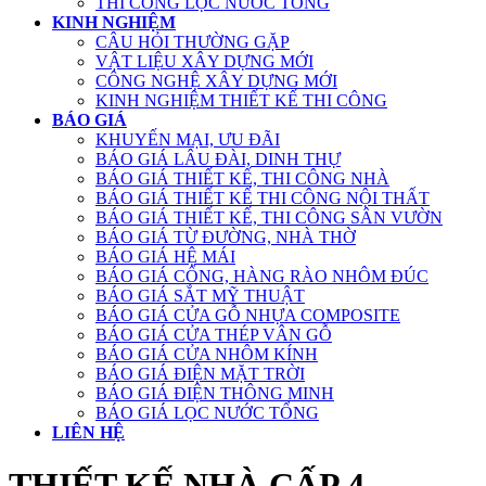
THI CÔNG LỌC NƯỚC TỔNG
KINH NGHIỆM
CÂU HỎI THƯỜNG GẶP
VẬT LIỆU XÂY DỰNG MỚI
CÔNG NGHỆ XÂY DỰNG MỚI
KINH NGHIỆM THIẾT KẾ THI CÔNG
BÁO GIÁ
KHUYẾN MẠI, ƯU ĐÃI
BÁO GIÁ LÂU ĐÀI, DINH THỰ
BÁO GIÁ THIẾT KẾ, THI CÔNG NHÀ
BÁO GIÁ THIẾT KẾ THI CÔNG NỘI THẤT
BÁO GIÁ THIẾT KẾ, THI CÔNG SÂN VƯỜN
BÁO GIÁ TỪ ĐƯỜNG, NHÀ THỜ
BÁO GIÁ HỆ MÁI
BÁO GIÁ CỔNG, HÀNG RÀO NHÔM ĐÚC
BÁO GIÁ SẮT MỸ THUẬT
BÁO GIÁ CỬA GỖ NHỰA COMPOSITE
BÁO GIÁ CỬA THÉP VÂN GỖ
BÁO GIÁ CỬA NHÔM KÍNH
BÁO GIÁ ĐIỆN MẶT TRỜI
BÁO GIÁ ĐIỆN THÔNG MINH
BÁO GIÁ LỌC NƯỚC TỔNG
LIÊN HỆ
THIẾT KẾ NHÀ CẤP 4