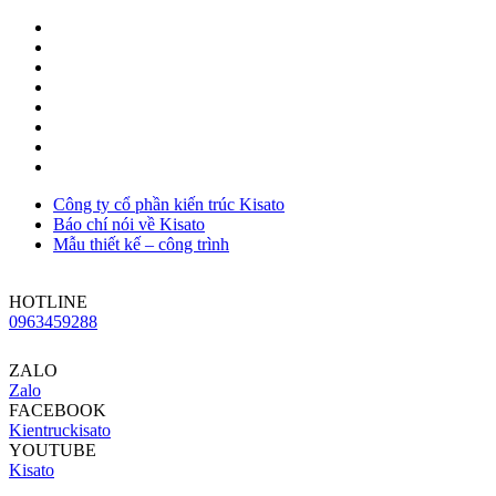
Công ty cổ phần kiến trúc Kisato
Báo chí nói về Kisato
Mẫu thiết kế – công trình
HOTLINE
0963459288
ZALO
Zalo
FACEBOOK
Kientruckisato
YOUTUBE
Kisato