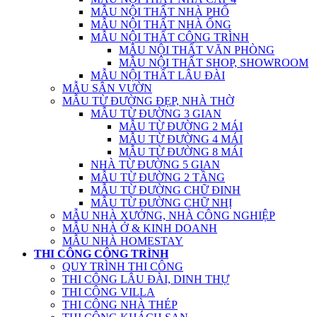
MẪU NỘI THẤT NHÀ PHỐ
MẪU NỘI THẤT NHÀ ỐNG
MẪU NỘI THẤT CÔNG TRÌNH
MẪU NỘI THẤT VĂN PHÒNG
MẪU NỘI THẤT SHOP, SHOWROOM
MẪU NỘI THẤT LÂU ĐÀI
MẪU SÂN VƯỜN
MẪU TỪ ĐƯỜNG ĐẸP, NHÀ THỜ
MẪU TỪ ĐƯỜNG 3 GIAN
MẪU TỪ ĐƯỜNG 2 MÁI
MẪU TỪ ĐƯỜNG 4 MÁI
MẪU TỪ ĐƯỜNG 8 MÁI
NHÀ TỪ ĐƯỜNG 5 GIAN
MẪU TỪ ĐƯỜNG 2 TẦNG
MẪU TỪ ĐƯỜNG CHỮ ĐINH
MẪU TỪ ĐƯỜNG CHỮ NHỊ
MẪU NHÀ XƯỞNG, NHÀ CÔNG NGHIỆP
MẪU NHÀ Ở & KINH DOANH
MẪU NHÀ HOMESTAY
THI CÔNG CÔNG TRÌNH
QUY TRÌNH THI CÔNG
THI CÔNG LÂU ĐÀI, DINH THỰ
THI CÔNG VILLA
THI CÔNG NHÀ THÉP