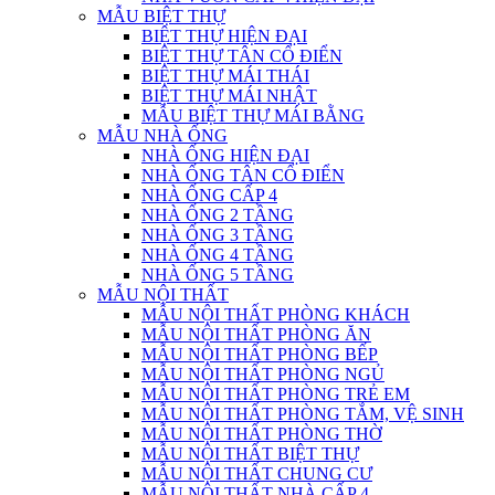
MẪU BIỆT THỰ
BIỆT THỰ HIỆN ĐẠI
BIỆT THỰ TÂN CỔ ĐIỂN
BIỆT THỰ MÁI THÁI
BIỆT THỰ MÁI NHẬT
MẪU BIỆT THỰ MÁI BẰNG
MẪU NHÀ ỐNG
NHÀ ỐNG HIỆN ĐẠI
NHÀ ỐNG TÂN CỔ ĐIỂN
NHÀ ỐNG CẤP 4
NHÀ ỐNG 2 TẦNG
NHÀ ỐNG 3 TẦNG
NHÀ ỐNG 4 TẦNG
NHÀ ỐNG 5 TẦNG
MẪU NỘI THẤT
MẪU NỘI THẤT PHÒNG KHÁCH
MẪU NỘI THẤT PHÒNG ĂN
MẪU NỘI THẤT PHÒNG BẾP
MẪU NỘI THẤT PHÒNG NGỦ
MẪU NỘI THẤT PHÒNG TRẺ EM
MẪU NỘI THẤT PHÒNG TẮM, VỆ SINH
MẪU NỘI THẤT PHÒNG THỜ
MẪU NỘI THẤT BIỆT THỰ
MẪU NỘI THẤT CHUNG CƯ
MẪU NỘI THẤT NHÀ CẤP 4