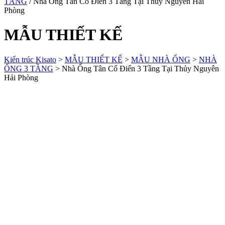
TẦNG
/ Nhà Ống Tân Cổ Điển 3 Tầng Tại Thủy Nguyên Hải
Phòng
MẪU THIẾT KẾ
Kiến trúc Kisato
>
MẪU THIẾT KẾ
>
MẪU NHÀ ỐNG
>
NHÀ
ỐNG 3 TẦNG
>
Nhà Ống Tân Cổ Điển 3 Tầng Tại Thủy Nguyên
Hải Phòng