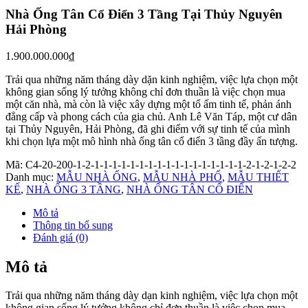
Nhà Ống Tân Cổ Điển 3 Tầng Tại Thủy Nguyên
Hải Phòng
1.900.000.000
₫
Trải qua những năm tháng dày dặn kinh nghiệm, việc lựa chọn một
không gian sống lý tưởng không chỉ đơn thuần là việc chọn mua
một căn nhà, mà còn là việc xây dựng một tổ ấm tinh tế, phản ánh
đẳng cấp và phong cách của gia chủ. Anh Lê Văn Táp, một cư dân
tại Thủy Nguyên, Hải Phòng, đã ghi điểm với sự tinh tế của mình
khi chọn lựa một mô hình nhà ống tân cổ điển 3 tầng đầy ấn tượng.
Mã:
C4-20-200-1-2-1-1-1-1-1-1-1-1-1-1-1-1-1-1-1-1-1-2-1-2-1-2-2
Danh mục:
MẪU NHÀ ỐNG
,
MẪU NHÀ PHỐ
,
MẪU THIẾT
KẾ
,
NHÀ ỐNG 3 TẦNG
,
NHÀ ỐNG TÂN CỔ ĐIỂN
Mô tả
Thông tin bổ sung
Đánh giá (0)
Mô tả
Trải qua những năm tháng dày dạn kinh nghiệm, việc lựa chọn một
không gian sống lý tưởng không chỉ đơn thuần là việc chọn mua