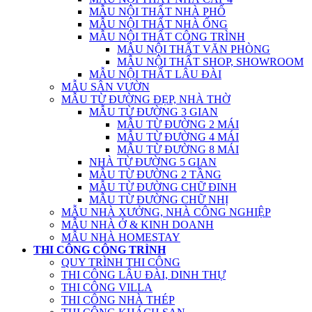
MẪU NỘI THẤT NHÀ PHỐ
MẪU NỘI THẤT NHÀ ỐNG
MẪU NỘI THẤT CÔNG TRÌNH
MẪU NỘI THẤT VĂN PHÒNG
MẪU NỘI THẤT SHOP, SHOWROOM
MẪU NỘI THẤT LÂU ĐÀI
MẪU SÂN VƯỜN
MẪU TỪ ĐƯỜNG ĐẸP, NHÀ THỜ
MẪU TỪ ĐƯỜNG 3 GIAN
MẪU TỪ ĐƯỜNG 2 MÁI
MẪU TỪ ĐƯỜNG 4 MÁI
MẪU TỪ ĐƯỜNG 8 MÁI
NHÀ TỪ ĐƯỜNG 5 GIAN
MẪU TỪ ĐƯỜNG 2 TẦNG
MẪU TỪ ĐƯỜNG CHỮ ĐINH
MẪU TỪ ĐƯỜNG CHỮ NHỊ
MẪU NHÀ XƯỞNG, NHÀ CÔNG NGHIỆP
MẪU NHÀ Ở & KINH DOANH
MẪU NHÀ HOMESTAY
THI CÔNG CÔNG TRÌNH
QUY TRÌNH THI CÔNG
THI CÔNG LÂU ĐÀI, DINH THỰ
THI CÔNG VILLA
THI CÔNG NHÀ THÉP