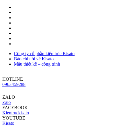
Công ty cổ phần kiến trúc Kisato
Báo chí nói về Kisato
Mẫu thiết kế – công trình
HOTLINE
0963459288
ZALO
Zalo
FACEBOOK
Kientruckisato
YOUTUBE
Kisato