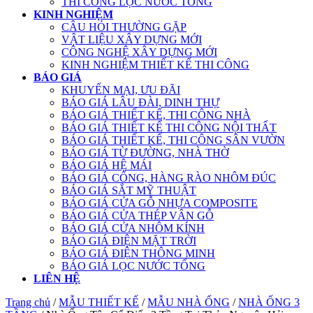
THI CÔNG LỌC NƯỚC TỔNG
KINH NGHIỆM
CÂU HỎI THƯỜNG GẶP
VẬT LIỆU XÂY DỰNG MỚI
CÔNG NGHỆ XÂY DỰNG MỚI
KINH NGHIỆM THIẾT KẾ THI CÔNG
BÁO GIÁ
KHUYẾN MẠI, ƯU ĐÃI
BÁO GIÁ LÂU ĐÀI, DINH THỰ
BÁO GIÁ THIẾT KẾ, THI CÔNG NHÀ
BÁO GIÁ THIẾT KẾ THI CÔNG NỘI THẤT
BÁO GIÁ THIẾT KẾ, THI CÔNG SÂN VƯỜN
BÁO GIÁ TỪ ĐƯỜNG, NHÀ THỜ
BÁO GIÁ HỆ MÁI
BÁO GIÁ CỔNG, HÀNG RÀO NHÔM ĐÚC
BÁO GIÁ SẮT MỸ THUẬT
BÁO GIÁ CỬA GỖ NHỰA COMPOSITE
BÁO GIÁ CỬA THÉP VÂN GỖ
BÁO GIÁ CỬA NHÔM KÍNH
BÁO GIÁ ĐIỆN MẶT TRỜI
BÁO GIÁ ĐIỆN THÔNG MINH
BÁO GIÁ LỌC NƯỚC TỔNG
LIÊN HỆ
Trang chủ
/
MẪU THIẾT KẾ
/
MẪU NHÀ ỐNG
/
NHÀ ỐNG 3