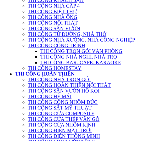
THI CÔNG KHÁCH SẠN
THI CÔNG NHÀ CẤP 4
THI CÔNG BIỆT THỰ
THI CÔNG NHÀ ỐNG
THI CÔNG NỘI THẤT
THI CÔNG SÂN VƯỜN
THI CÔNG TỪ ĐƯỜNG, NHÀ THỜ
THI CÔNG NHÀ XƯỞNG, NHÀ CÔNG NGHIỆP
THI CÔNG CÔNG TRÌNH
THI CÔNG TRỌN GÓI VĂN PHÒNG
THI CÔNG NHÀ NGHỈ, NHÀ TRỌ
THI CÔNG BAR- CAFE- KARAOKE
THI CÔNG HOMESTAY
THI CÔNG HOÀN THIỆN
THI CÔNG NHÀ TRỌN GÓI
THI CÔNG HOÀN THIỆN NỘI THẤT
THI CÔNG SÂN VƯỜN HỒ KOI
THI CÔNG HỆ MÁI
THI CÔNG CỔNG NHÔM ĐÚC
THI CÔNG SẮT MỸ THUẬT
THI CÔNG CỬA COMPOSITE
THI CÔNG CỬA THÉP VÂN GỖ
THI CÔNG CỬA NHÔM KÍNH
THI CÔNG ĐIỆN MẶT TRỜI
THI CÔNG ĐIỆN THÔNG MINH