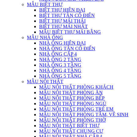
MẪU BIỆT THỰ
BIỆT THỰ HIỆN ĐẠI
BIỆT THỰ TÂN CỔ ĐIỂN
BIỆT THỰ MÁI THÁI
BIỆT THỰ MÁI NHẬT
MẪU BIỆT THỰ MÁI BẰNG
MẪU NHÀ ỐNG
NHÀ ỐNG HIỆN ĐẠI
NHÀ ỐNG TÂN CỔ ĐIỂN
NHÀ ỐNG CẤP 4
NHÀ ỐNG 2 TẦNG
NHÀ ỐNG 3 TẦNG
NHÀ ỐNG 4 TẦNG
NHÀ ỐNG 5 TẦNG
MẪU NỘI THẤT
MẪU NỘI THẤT PHÒNG KHÁCH
MẪU NỘI THẤT PHÒNG ĂN
MẪU NỘI THẤT PHÒNG BẾP
MẪU NỘI THẤT PHÒNG NGỦ
MẪU NỘI THẤT PHÒNG TRẺ EM
MẪU NỘI THẤT PHÒNG TẮM, VỆ SINH
MẪU NỘI THẤT PHÒNG THỜ
MẪU NỘI THẤT BIỆT THỰ
MẪU NỘI THẤT CHUNG CƯ
MẪU NỘI THẤT NHÀ CẤP 4