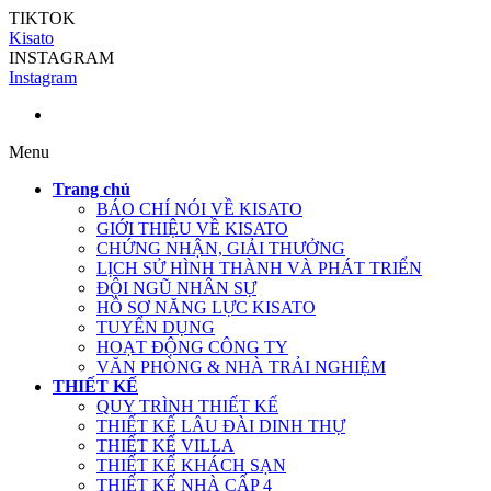
TIKTOK
Kisato
INSTAGRAM
Instagram
Menu
Trang chủ
BÁO CHÍ NÓI VỀ KISATO
GIỚI THIỆU VỀ KISATO
CHỨNG NHẬN, GIẢI THƯỞNG
LỊCH SỬ HÌNH THÀNH VÀ PHÁT TRIỂN
ĐỘI NGŨ NHÂN SỰ
HỒ SƠ NĂNG LỰC KISATO
TUYỂN DỤNG
HOẠT ĐỘNG CÔNG TY
VĂN PHÒNG & NHÀ TRẢI NGHIỆM
THIẾT KẾ
QUY TRÌNH THIẾT KẾ
THIẾT KẾ LÂU ĐÀI DINH THỰ
THIẾT KẾ VILLA
THIẾT KẾ KHÁCH SẠN
THIẾT KẾ NHÀ CẤP 4