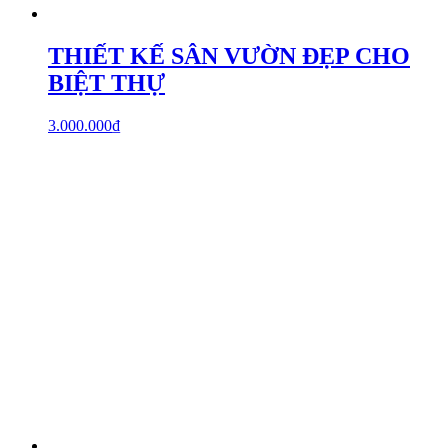
THIẾT KẾ SÂN VƯỜN ĐẸP CHO
BIỆT THỰ
3.000.000
₫