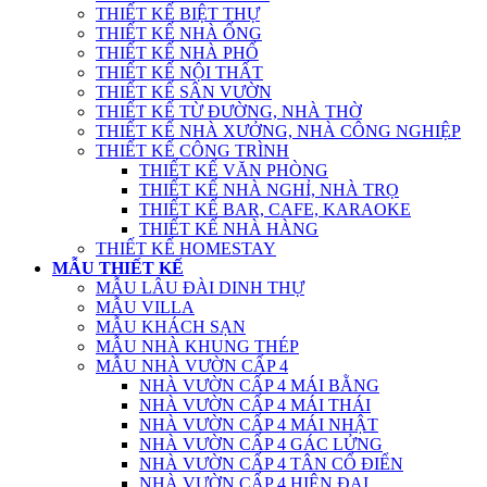
THIẾT KẾ BIỆT THỰ
THIẾT KẾ NHÀ ỐNG
THIẾT KẾ NHÀ PHỐ
THIẾT KẾ NỘI THẤT
THIẾT KẾ SÂN VƯỜN
THIẾT KẾ TỪ ĐƯỜNG, NHÀ THỜ
THIẾT KẾ NHÀ XƯỞNG, NHÀ CÔNG NGHIỆP
THIẾT KẾ CÔNG TRÌNH
THIẾT KẾ VĂN PHÒNG
THIẾT KẾ NHÀ NGHỈ, NHÀ TRỌ
THIẾT KẾ BAR, CAFE, KARAOKE
THIẾT KẾ NHÀ HÀNG
THIẾT KẾ HOMESTAY
MẪU THIẾT KẾ
MẪU LÂU ĐÀI DINH THỰ
MẪU VILLA
MẪU KHÁCH SẠN
MẪU NHÀ KHUNG THÉP
MẪU NHÀ VƯỜN CẤP 4
NHÀ VƯỜN CẤP 4 MÁI BẰNG
NHÀ VƯỜN CẤP 4 MÁI THÁI
NHÀ VƯỜN CẤP 4 MÁI NHẬT
NHÀ VƯỜN CẤP 4 GÁC LỬNG
NHÀ VƯỜN CẤP 4 TÂN CỔ ĐIỂN
NHÀ VƯỜN CẤP 4 HIỆN ĐẠI