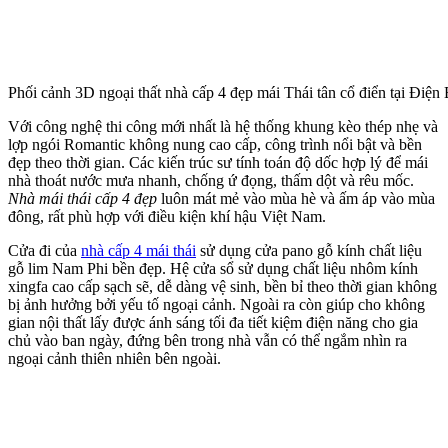
Phối cảnh 3D ngoại thất nhà cấp 4 đẹp mái Thái tân cổ điển tại Điện
Với công nghệ thi công mới nhất là hệ thống khung kèo thép nhẹ và
lợp ngói Romantic không nung cao cấp, công trình nổi bật và bền
đẹp theo thời gian. Các kiến trúc sư tính toán độ dốc hợp lý để mái
nhà thoát nước mưa nhanh, chống ứ đọng, thấm dột và rêu mốc.
Nhà mái thái cấp 4 đẹp
luôn mát mẻ vào mùa hè và ấm áp vào mùa
đông, rất phù hợp với điều kiện khí hậu Việt Nam.
Cửa đi của
nhà cấp 4 mái thái
sử dụng cửa pano gỗ kính chất liệu
gỗ lim Nam Phi bền đẹp. Hệ cửa sổ sử dụng chất liệu nhôm kính
xingfa cao cấp sạch sẽ, dễ dàng vệ sinh, bền bỉ theo thời gian không
bị ảnh hưởng bởi yếu tố ngoại cảnh. Ngoài ra còn giúp cho không
gian nội thất lấy được ánh sáng tối đa tiết kiệm điện năng cho gia
chủ vào ban ngày, đứng bên trong nhà vẫn có thể ngắm nhìn ra
ngoại cảnh thiên nhiên bên ngoài.