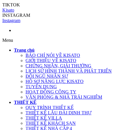
TIKTOK
Kisato
INSTAGRAM
Instagram
Menu
Trang chủ
BÁO CHÍ NÓI VỀ KISATO
GIỚI THIỆU VỀ KISATO
CHỨNG NHẬN, GIẢI THƯỞNG
LỊCH SỬ HÌNH THÀNH VÀ PHÁT TRIỂN
ĐỘI NGŨ NHÂN SỰ
HỒ SƠ NĂNG LỰC KISATO
TUYỂN DỤNG
HOẠT ĐỘNG CÔNG TY
VĂN PHÒNG & NHÀ TRẢI NGHIỆM
THIẾT KẾ
QUY TRÌNH THIẾT KẾ
THIẾT KẾ LÂU ĐÀI DINH THỰ
THIẾT KẾ VILLA
THIẾT KẾ KHÁCH SẠN
THIẾT KẾ NHÀ CẤP 4