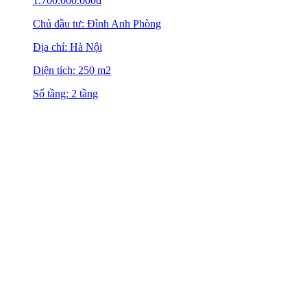
1.700.000.000
₫
Chủ đầu tư: Đình Anh Phòng
Địa chỉ: Hà Nội
Diện tích: 250 m2
Số tầng: 2 tầng