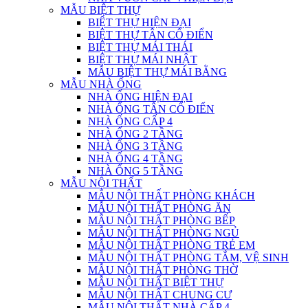
MẪU BIỆT THỰ
BIỆT THỰ HIỆN ĐẠI
BIỆT THỰ TÂN CỔ ĐIỂN
BIỆT THỰ MÁI THÁI
BIỆT THỰ MÁI NHẬT
MẪU BIỆT THỰ MÁI BẰNG
MẪU NHÀ ỐNG
NHÀ ỐNG HIỆN ĐẠI
NHÀ ỐNG TÂN CỔ ĐIỂN
NHÀ ỐNG CẤP 4
NHÀ ỐNG 2 TẦNG
NHÀ ỐNG 3 TẦNG
NHÀ ỐNG 4 TẦNG
NHÀ ỐNG 5 TẦNG
MẪU NỘI THẤT
MẪU NỘI THẤT PHÒNG KHÁCH
MẪU NỘI THẤT PHÒNG ĂN
MẪU NỘI THẤT PHÒNG BẾP
MẪU NỘI THẤT PHÒNG NGỦ
MẪU NỘI THẤT PHÒNG TRẺ EM
MẪU NỘI THẤT PHÒNG TẮM, VỆ SINH
MẪU NỘI THẤT PHÒNG THỜ
MẪU NỘI THẤT BIỆT THỰ
MẪU NỘI THẤT CHUNG CƯ
MẪU NỘI THẤT NHÀ CẤP 4