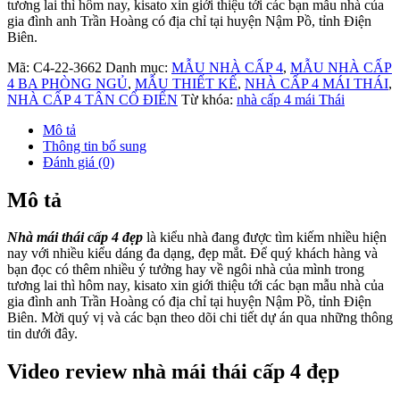
tương lai thì hôm nay, kisato xin giới thiệu tới các bạn mẫu nhà của
gia đình anh Trần Hoàng có địa chỉ tại huyện Nậm Pồ, tỉnh Điện
Biên.
Mã:
C4-22-3662
Danh mục:
MẪU NHÀ CẤP 4
,
MẪU NHÀ CẤP
4 BA PHÒNG NGỦ
,
MẪU THIẾT KẾ
,
NHÀ CẤP 4 MÁI THÁI
,
NHÀ CẤP 4 TÂN CỔ ĐIỂN
Từ khóa:
nhà cấp 4 mái Thái
Mô tả
Thông tin bổ sung
Đánh giá (0)
Mô tả
Nhà mái thái cấp 4 đẹp
là kiểu nhà đang được tìm kiếm nhiều hiện
nay với nhiều kiểu dáng đa dạng, đẹp mắt. Để quý khách hàng và
bạn đọc có thêm nhiều ý tưởng hay về ngôi nhà của mình trong
tương lai thì hôm nay, kisato xin giới thiệu tới các bạn mẫu nhà của
gia đình anh Trần Hoàng có địa chỉ tại huyện Nậm Pồ, tỉnh Điện
Biên. Mời quý vị và các bạn theo dõi chi tiết dự án qua những thông
tin dưới đây.
Video review nhà mái thái cấp 4 đẹp