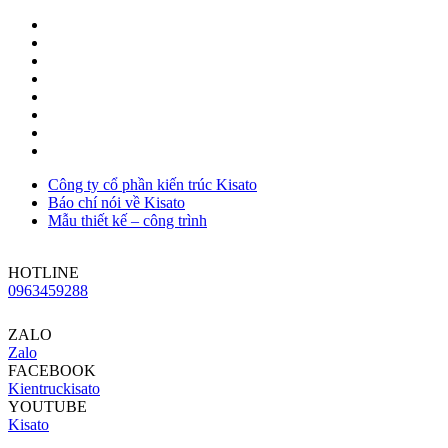
Công ty cổ phần kiến trúc Kisato
Báo chí nói về Kisato
Mẫu thiết kế – công trình
HOTLINE
0963459288
ZALO
Zalo
FACEBOOK
Kientruckisato
YOUTUBE
Kisato