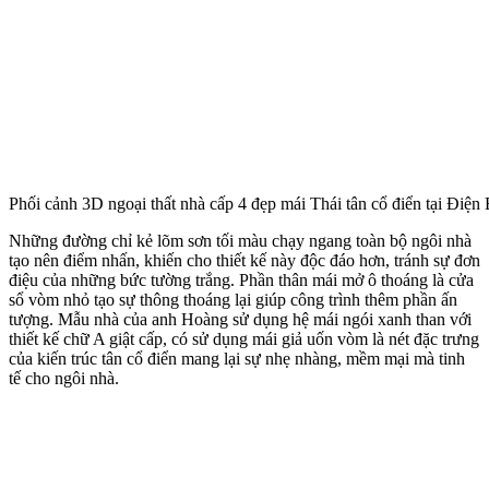
Phối cảnh 3D ngoại thất nhà cấp 4 đẹp mái Thái tân cổ điển tại Điện
Những đường chỉ kẻ lõm sơn tối màu chạy ngang toàn bộ ngôi nhà
tạo nên điểm nhấn, khiến cho thiết kế này độc đáo hơn, tránh sự đơn
điệu của những bức tường trắng. Phần thân mái mở ô thoáng là cửa
sổ vòm nhỏ tạo sự thông thoáng lại giúp công trình thêm phần ấn
tượng. Mẫu nhà của anh Hoàng sử dụng hệ mái ngói xanh than với
thiết kế chữ A giật cấp, có sử dụng mái giả uốn vòm là nét đặc trưng
của kiến trúc tân cổ điển mang lại sự nhẹ nhàng, mềm mại mà tinh
tế cho ngôi nhà.