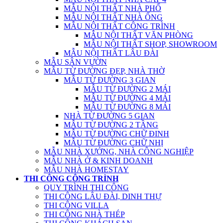
MẪU NỘI THẤT NHÀ PHỐ
MẪU NỘI THẤT NHÀ ỐNG
MẪU NỘI THẤT CÔNG TRÌNH
MẪU NỘI THẤT VĂN PHÒNG
MẪU NỘI THẤT SHOP, SHOWROOM
MẪU NỘI THẤT LÂU ĐÀI
MẪU SÂN VƯỜN
MẪU TỪ ĐƯỜNG ĐẸP, NHÀ THỜ
MẪU TỪ ĐƯỜNG 3 GIAN
MẪU TỪ ĐƯỜNG 2 MÁI
MẪU TỪ ĐƯỜNG 4 MÁI
MẪU TỪ ĐƯỜNG 8 MÁI
NHÀ TỪ ĐƯỜNG 5 GIAN
MẪU TỪ ĐƯỜNG 2 TẦNG
MẪU TỪ ĐƯỜNG CHỮ ĐINH
MẪU TỪ ĐƯỜNG CHỮ NHỊ
MẪU NHÀ XƯỞNG, NHÀ CÔNG NGHIỆP
MẪU NHÀ Ở & KINH DOANH
MẪU NHÀ HOMESTAY
THI CÔNG CÔNG TRÌNH
QUY TRÌNH THI CÔNG
THI CÔNG LÂU ĐÀI, DINH THỰ
THI CÔNG VILLA
THI CÔNG NHÀ THÉP