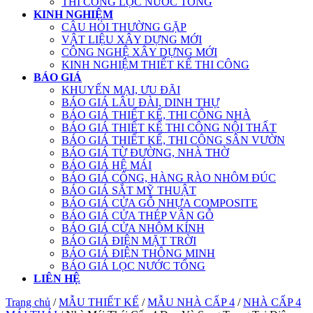
THI CÔNG LỌC NƯỚC TỔNG
KINH NGHIỆM
CÂU HỎI THƯỜNG GẶP
VẬT LIỆU XÂY DỰNG MỚI
CÔNG NGHỆ XÂY DỰNG MỚI
KINH NGHIỆM THIẾT KẾ THI CÔNG
BÁO GIÁ
KHUYẾN MẠI, ƯU ĐÃI
BÁO GIÁ LÂU ĐÀI, DINH THỰ
BÁO GIÁ THIẾT KẾ, THI CÔNG NHÀ
BÁO GIÁ THIẾT KẾ THI CÔNG NỘI THẤT
BÁO GIÁ THIẾT KẾ, THI CÔNG SÂN VƯỜN
BÁO GIÁ TỪ ĐƯỜNG, NHÀ THỜ
BÁO GIÁ HỆ MÁI
BÁO GIÁ CỔNG, HÀNG RÀO NHÔM ĐÚC
BÁO GIÁ SẮT MỸ THUẬT
BÁO GIÁ CỬA GỖ NHỰA COMPOSITE
BÁO GIÁ CỬA THÉP VÂN GỖ
BÁO GIÁ CỬA NHÔM KÍNH
BÁO GIÁ ĐIỆN MẶT TRỜI
BÁO GIÁ ĐIỆN THÔNG MINH
BÁO GIÁ LỌC NƯỚC TỔNG
LIÊN HỆ
Trang chủ
/
MẪU THIẾT KẾ
/
MẪU NHÀ CẤP 4
/
NHÀ CẤP 4