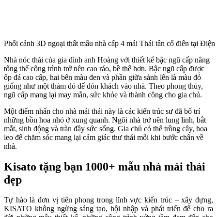
Phối cảnh 3D ngoại thất mẫu nhà cấp 4 mái Thái tân cổ điển tại Điện
Nhà nóc thái của gia đình anh Hoàng với thiết kế bậc ngũ cấp nâng
tổng thể công trình trở nên cao ráo, bề thế hơn. Bậc ngũ cấp được
ốp đá cao cấp, hai bên màu đen và phần giữa sảnh lên là màu đỏ
giống như một thảm đỏ để đón khách vào nhà. Theo phong thủy,
ngũ cấp mang lại may mắn, sức khỏe và thành công cho gia chủ.
Một điểm nhấn cho nhà mái thái này là các kiến trúc sư đã bố trí
những bồn hoa nhỏ ở xung quanh. Ngôi nhà trở nên lung linh, bắt
mắt, sinh động và tràn đầy sức sống. Gia chủ có thể trồng cây, hoa
leo để chăm sóc mang lại cảm giác thư thái mỗi khi bước chân về
nhà.
Kisato tặng bạn 1000+ mẫu nhà mái thái
đẹp
Tự hào là đơn vị tiên phong trong lĩnh vực kiến trúc – xây dựng,
KISATO không ngừng sáng tạo, hội nhập và phát triển để cho ra