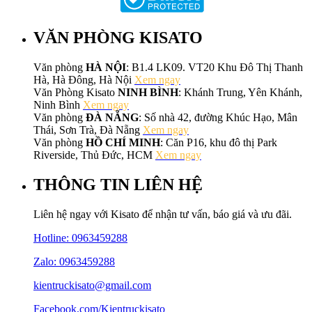
VĂN PHÒNG KISATO
Văn phòng
HÀ NỘI
: B1.4 LK09. VT20 Khu Đô Thị Thanh
Hà, Hà Đông, Hà Nội
Xem ngay
Văn Phòng Kisato
NINH BÌNH
: Khánh Trung, Yên Khánh,
Ninh Bình
Xem ngay
Văn phòng
ĐÀ NẴNG
: Số nhà 42, đường Khúc Hạo, Mân
Thái, Sơn Trà, Đà Nẵng
Xem ngay
Văn phòng
HỒ CHÍ MINH
: Căn P16, khu đô thị Park
Riverside, Thủ Đức, HCM
Xem ngay
THÔNG TIN LIÊN HỆ
Liên hệ ngay với Kisato để nhận tư vấn, báo giá và ưu đãi.
Hotline:
0963459288
Zalo: 0963459288
kientruckisato@gmail.com
Facebook.com/Kientruckisato