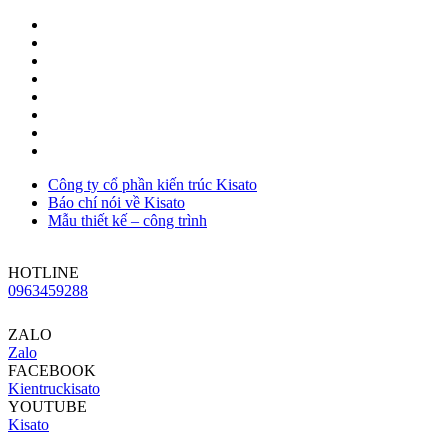
Công ty cổ phần kiến trúc Kisato
Báo chí nói về Kisato
Mẫu thiết kế – công trình
HOTLINE
0963459288
ZALO
Zalo
FACEBOOK
Kientruckisato
YOUTUBE
Kisato