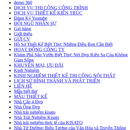
demo 360
DỊCH VỤ THI CÔNG CÔNG TRÌNH
DỊCH VỤ THIẾT KẾ KIẾN TRÚC
Đăng Ký Youtube
ĐỘI NGŨ NHÂN SỰ
Giỏ hàng
Giới thiệu
GỬI CV
Hồ Sơ Thiết Kế Biệt Thự: Những Điều Bạn Cần Biết
HOẠT ĐỘNG CÔNG TY
Khám Phá Sân Vườn Biệt Thự: Nét Đẹp Kiêu Sa Của Không
Gian Sống
KHUYẾN MẠI, ƯU ĐÃI
Kinh Nghiệm
KINH NGHIỆM THIẾT KẾ THI CÔNG NỘI THẤT
LỊCH SỬ HÌNH THÀNH VÀ PHÁT TRIỂN
LIÊN HỆ
Mẫu biệt thự
MẪU THIẾT KẾ
Nhà Cấp 4 Đẹp
Nhà Ống Đẹp
Nhà trải nghiệm kisato
Nhà Trải Nghiệm Kisato
Nhà trải nghiệm thực tế của KISATO
Nhà Từ Đường: Biểu Tượng của Văn Hóa và Truyền Thống