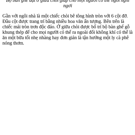
Bộ bàn ghế đặt ở giưa chòi giúp cho mọi người có thể ngồi nghỉ
ngơi
Gần với ngôi nhà là một chiếc chòi bê tông hình tròn với 6 cột đỡ.
Đầu cột được trang trí bằng nhiều hoa văn ấn tượng. Bên trên là
chiếc mái tròn trơn độc đáo. Ở giữa chòi được bố trí bộ bàn ghế gỗ
khung thép để cho mọi người có thể ra ngoài đổi không khí có thể là
ăn một bữa tối nhẹ nhàng hay đơn giản là tận hưởng một ly cà phê
nóng thơm.