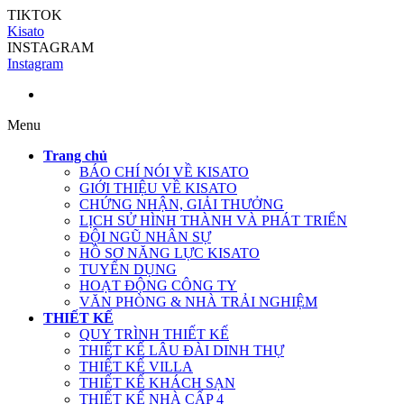
TIKTOK
Kisato
INSTAGRAM
Instagram
Menu
Trang chủ
BÁO CHÍ NÓI VỀ KISATO
GIỚI THIỆU VỀ KISATO
CHỨNG NHẬN, GIẢI THƯỞNG
LỊCH SỬ HÌNH THÀNH VÀ PHÁT TRIỂN
ĐỘI NGŨ NHÂN SỰ
HỒ SƠ NĂNG LỰC KISATO
TUYỂN DỤNG
HOẠT ĐỘNG CÔNG TY
VĂN PHÒNG & NHÀ TRẢI NGHIỆM
THIẾT KẾ
QUY TRÌNH THIẾT KẾ
THIẾT KẾ LÂU ĐÀI DINH THỰ
THIẾT KẾ VILLA
THIẾT KẾ KHÁCH SẠN
THIẾT KẾ NHÀ CẤP 4