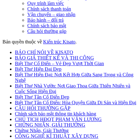
Quy trình làm việc
Chính sách thanh toán
Vận chuyển – giao nhận
Bảo hành – đổi trả
Chính sách bảo mật
Câu hỏi thường gặp
Bản quyền thuộc về
Kiến trúc Kisato
.
BÁO CHÍ NÓI VỀ KISATO
BÁO GIÁ THIẾT KẾ VÀ THI CÔNG
Biệt Thự Cổ Điển – Vẻ Đẹp Vượt Thời Gian
Biệt Thự Hiện Đại Đẹp
Biệt Thự Hiện Đại: Nơi Kết Hợp Giữa Sang Trọng và Công
Nghệ
Biệt Thự Nhà Vườn: Nơi Giao Thoa Giữa Thiên Nhiên và
Cuộc Sống Hiện Đại
Biệt Thự Tân Cổ Điển Đẹp
Biệt Thự Tân Cổ Điển: Hòa Quyện Giữa Di Sản và Hiện Đại
CÂU HỎI THƯỜNG GẶP
Chính sách bảo mật thông tin khách hàng
CHỦ TỊCH HĐQT PHẠM VĂN LƯƠNG
CHỨNG NHẬN, GIẢI THƯỞNG
Chứng Nhận, Giải Thưởng
CÔNG NGHỆ KĨ THUẬT XÂY DỰNG