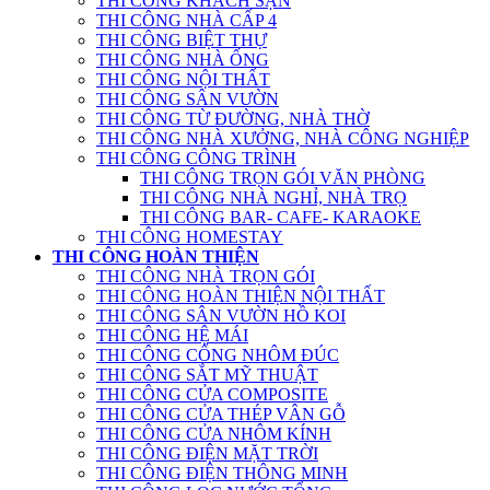
THI CÔNG KHÁCH SẠN
THI CÔNG NHÀ CẤP 4
THI CÔNG BIỆT THỰ
THI CÔNG NHÀ ỐNG
THI CÔNG NỘI THẤT
THI CÔNG SÂN VƯỜN
THI CÔNG TỪ ĐƯỜNG, NHÀ THỜ
THI CÔNG NHÀ XƯỞNG, NHÀ CÔNG NGHIỆP
THI CÔNG CÔNG TRÌNH
THI CÔNG TRỌN GÓI VĂN PHÒNG
THI CÔNG NHÀ NGHỈ, NHÀ TRỌ
THI CÔNG BAR- CAFE- KARAOKE
THI CÔNG HOMESTAY
THI CÔNG HOÀN THIỆN
THI CÔNG NHÀ TRỌN GÓI
THI CÔNG HOÀN THIỆN NỘI THẤT
THI CÔNG SÂN VƯỜN HỒ KOI
THI CÔNG HỆ MÁI
THI CÔNG CỔNG NHÔM ĐÚC
THI CÔNG SẮT MỸ THUẬT
THI CÔNG CỬA COMPOSITE
THI CÔNG CỬA THÉP VÂN GỖ
THI CÔNG CỬA NHÔM KÍNH
THI CÔNG ĐIỆN MẶT TRỜI
THI CÔNG ĐIỆN THÔNG MINH