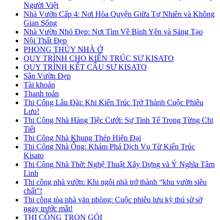
Người Việt
Nhà Vườn Cấp 4: Nơi Hòa Quyện Giữa Tự Nhiên và Không
Gian Sống
Nhà Vườn Nhỏ Đẹp: Nơi Tìm Về Bình Yên và Sáng Tạo
Nội Thất Đẹp
PHONG THỦY NHÀ Ở
QUY TRÌNH CHO KIẾN TRÚC SƯ KISATO
QUY TRÌNH KẾT CẤU SƯ KISATO
Sân Vườn Đẹp
Tài khoản
Thanh toán
Thi Công Lâu Đài: Khi Kiến Trúc Trở Thành Cuộc Phiêu
Lưu!
Thi Công Nhà Hàng Tiệc Cưới: Sự Tinh Tế Trong Từng Chi
Tiết
Thi Công Nhà Khung Thép Hiện Đại
Thi Công Nhà Ống: Khám Phá Dịch Vụ Từ Kiến Trúc
Kisato
Thi Công Nhà Thờ: Nghệ Thuật Xây Dựng và Ý Nghĩa Tâm
Linh
Thi công nhà vườn: Khi ngôi nhà trở thành “khu vườn siêu
chất”!
Thi công tòa nhà văn phòng: Cuộc phiêu lưu kỳ thú sờ sờ
ngay trước mắt!
THI CÔNG TRỌN GÓI