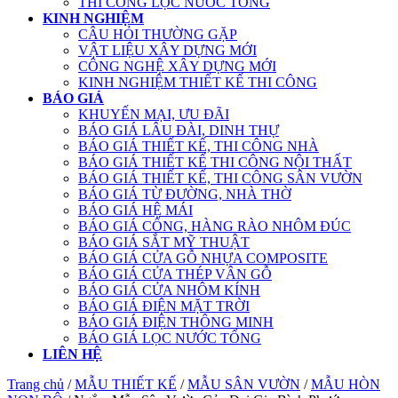
THI CÔNG LỌC NƯỚC TỔNG
KINH NGHIỆM
CÂU HỎI THƯỜNG GẶP
VẬT LIỆU XÂY DỰNG MỚI
CÔNG NGHỆ XÂY DỰNG MỚI
KINH NGHIỆM THIẾT KẾ THI CÔNG
BÁO GIÁ
KHUYẾN MẠI, ƯU ĐÃI
BÁO GIÁ LÂU ĐÀI, DINH THỰ
BÁO GIÁ THIẾT KẾ, THI CÔNG NHÀ
BÁO GIÁ THIẾT KẾ THI CÔNG NỘI THẤT
BÁO GIÁ THIẾT KẾ, THI CÔNG SÂN VƯỜN
BÁO GIÁ TỪ ĐƯỜNG, NHÀ THỜ
BÁO GIÁ HỆ MÁI
BÁO GIÁ CỔNG, HÀNG RÀO NHÔM ĐÚC
BÁO GIÁ SẮT MỸ THUẬT
BÁO GIÁ CỬA GỖ NHỰA COMPOSITE
BÁO GIÁ CỬA THÉP VÂN GỖ
BÁO GIÁ CỬA NHÔM KÍNH
BÁO GIÁ ĐIỆN MẶT TRỜI
BÁO GIÁ ĐIỆN THÔNG MINH
BÁO GIÁ LỌC NƯỚC TỔNG
LIÊN HỆ
Trang chủ
/
MẪU THIẾT KẾ
/
MẪU SÂN VƯỜN
/
MẪU HÒN