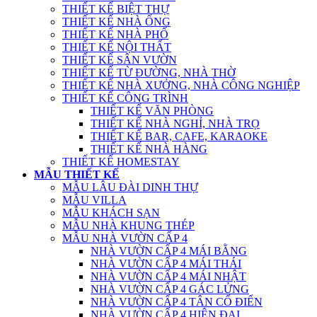
THIẾT KẾ BIỆT THỰ
THIẾT KẾ NHÀ ỐNG
THIẾT KẾ NHÀ PHỐ
THIẾT KẾ NỘI THẤT
THIẾT KẾ SÂN VƯỜN
THIẾT KẾ TỪ ĐƯỜNG, NHÀ THỜ
THIẾT KẾ NHÀ XƯỞNG, NHÀ CÔNG NGHIỆP
THIẾT KẾ CÔNG TRÌNH
THIẾT KẾ VĂN PHÒNG
THIẾT KẾ NHÀ NGHỈ, NHÀ TRỌ
THIẾT KẾ BAR, CAFE, KARAOKE
THIẾT KẾ NHÀ HÀNG
THIẾT KẾ HOMESTAY
MẪU THIẾT KẾ
MẪU LÂU ĐÀI DINH THỰ
MẪU VILLA
MẪU KHÁCH SẠN
MẪU NHÀ KHUNG THÉP
MẪU NHÀ VƯỜN CẤP 4
NHÀ VƯỜN CẤP 4 MÁI BẰNG
NHÀ VƯỜN CẤP 4 MÁI THÁI
NHÀ VƯỜN CẤP 4 MÁI NHẬT
NHÀ VƯỜN CẤP 4 GÁC LỬNG
NHÀ VƯỜN CẤP 4 TÂN CỔ ĐIỂN
NHÀ VƯỜN CẤP 4 HIỆN ĐẠI