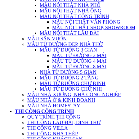
MẪU NỘI THẤT NHÀ PHỐ
MẪU NỘI THẤT NHÀ ỐNG
MẪU NỘI THẤT CÔNG TRÌNH
MẪU NỘI THẤT VĂN PHÒNG
MẪU NỘI THẤT SHOP, SHOWROOM
MẪU NỘI THẤT LÂU ĐÀI
MẪU SÂN VƯỜN
MẪU TỪ ĐƯỜNG ĐẸP, NHÀ THỜ
MẪU TỪ ĐƯỜNG 3 GIAN
MẪU TỪ ĐƯỜNG 2 MÁI
MẪU TỪ ĐƯỜNG 4 MÁI
MẪU TỪ ĐƯỜNG 8 MÁI
NHÀ TỪ ĐƯỜNG 5 GIAN
MẪU TỪ ĐƯỜNG 2 TẦNG
MẪU TỪ ĐƯỜNG CHỮ ĐINH
MẪU TỪ ĐƯỜNG CHỮ NHỊ
MẪU NHÀ XƯỞNG, NHÀ CÔNG NGHIỆP
MẪU NHÀ Ở & KINH DOANH
MẪU NHÀ HOMESTAY
THI CÔNG CÔNG TRÌNH
QUY TRÌNH THI CÔNG
THI CÔNG LÂU ĐÀI, DINH THỰ
THI CÔNG VILLA
THI CÔNG NHÀ THÉP