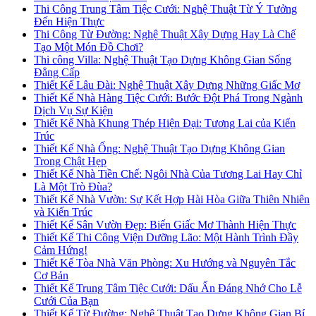
Thi Công Trung Tâm Tiệc Cưới: Nghệ Thuật Từ Ý Tưởng
Đến Hiện Thực
Thi Công Từ Đường: Nghệ Thuật Xây Dựng Hay Là Chế
Tạo Một Món Đồ Chơi?
Thi công Villa: Nghệ Thuật Tạo Dựng Không Gian Sống
Đẳng Cấp
Thiết Kế Lâu Đài: Nghệ Thuật Xây Dựng Những Giấc Mơ
Thiết Kế Nhà Hàng Tiệc Cưới: Bước Đột Phá Trong Ngành
Dịch Vụ Sự Kiện
Thiết Kế Nhà Khung Thép Hiện Đại: Tương Lai của Kiến
Trúc
Thiết Kế Nhà Ống: Nghệ Thuật Tạo Dựng Không Gian
Trong Chật Hẹp
Thiết Kế Nhà Tiền Chế: Ngôi Nhà Của Tương Lai Hay Chỉ
Là Một Trò Đùa?
Thiết Kế Nhà Vườn: Sự Kết Hợp Hài Hòa Giữa Thiên Nhiên
và Kiến Trúc
Thiết Kế Sân Vườn Đẹp: Biến Giấc Mơ Thành Hiện Thực
Thiết Kế Thi Công Viện Dưỡng Lão: Một Hành Trình Đầy
Cảm Hứng!
Thiết Kế Tòa Nhà Văn Phòng: Xu Hướng và Nguyên Tắc
Cơ Bản
Thiết Kế Trung Tâm Tiệc Cưới: Dấu Ấn Đáng Nhớ Cho Lễ
Cưới Của Bạn
Thiết Kế Từ Đường: Nghệ Thuật Tạo Dựng Không Gian Bí