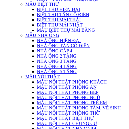
MẪU BIỆT THỰ
BIỆT THỰ HIỆN ĐẠI
BIỆT THỰ TÂN CỔ ĐIỂN
BIỆT THỰ MÁI THÁI
BIỆT THỰ MÁI NHẬT
MẪU BIỆT THỰ MÁI BẰNG
MẪU NHÀ ỐNG
NHÀ ỐNG HIỆN ĐẠI
NHÀ ỐNG TÂN CỔ ĐIỂN
NHÀ ỐNG CẤP 4
NHÀ ỐNG 2 TẦNG
NHÀ ỐNG 3 TẦNG
NHÀ ỐNG 4 TẦNG
NHÀ ỐNG 5 TẦNG
MẪU NỘI THẤT
MẪU NỘI THẤT PHÒNG KHÁCH
MẪU NỘI THẤT PHÒNG ĂN
MẪU NỘI THẤT PHÒNG BẾP
MẪU NỘI THẤT PHÒNG NGỦ
MẪU NỘI THẤT PHÒNG TRẺ EM
MẪU NỘI THẤT PHÒNG TẮM, VỆ SINH
MẪU NỘI THẤT PHÒNG THỜ
MẪU NỘI THẤT BIỆT THỰ
MẪU NỘI THẤT CHUNG CƯ
MẪU NỘI THẤT NHÀ CẤP 4