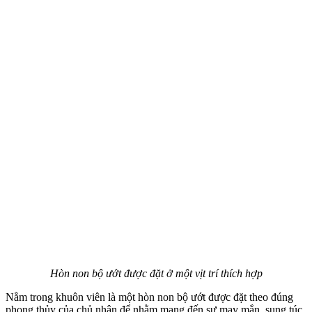
Hòn non bộ ướt được đặt ở một vịt trí thích hợp
Nằm trong khuôn viên là một hòn non bộ ướt được đặt theo đúng
phong thủy của chủ nhân để nhằm mang đến sự may mắn, sung túc,