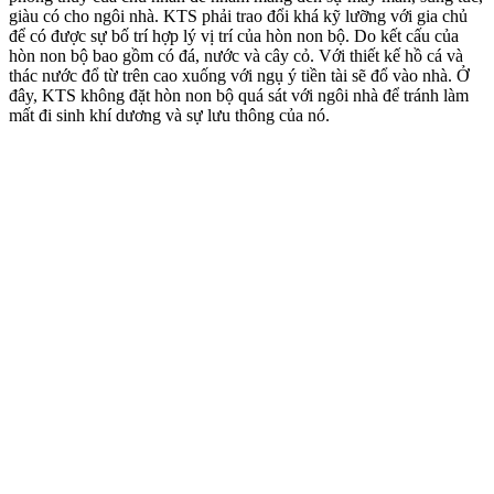
giàu có cho ngôi nhà. KTS phải trao đổi khá kỹ lưỡng với gia chủ
để có được sự bố trí hợp lý vị trí của hòn non bộ. Do kết cấu của
hòn non bộ bao gồm có đá, nước và cây cỏ. Với thiết kế hồ cá và
thác nước đổ từ trên cao xuống với ngụ ý tiền tài sẽ đổ vào nhà. Ở
đây, KTS không đặt hòn non bộ quá sát với ngôi nhà để tránh làm
mất đi sinh khí dương và sự lưu thông của nó.