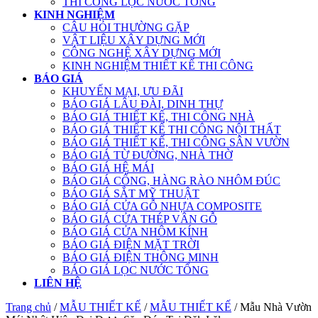
THI CÔNG LỌC NƯỚC TỔNG
KINH NGHIỆM
CÂU HỎI THƯỜNG GẶP
VẬT LIỆU XÂY DỰNG MỚI
CÔNG NGHỆ XÂY DỰNG MỚI
KINH NGHIỆM THIẾT KẾ THI CÔNG
BÁO GIÁ
KHUYẾN MẠI, ƯU ĐÃI
BÁO GIÁ LÂU ĐÀI, DINH THỰ
BÁO GIÁ THIẾT KẾ, THI CÔNG NHÀ
BÁO GIÁ THIẾT KẾ THI CÔNG NỘI THẤT
BÁO GIÁ THIẾT KẾ, THI CÔNG SÂN VƯỜN
BÁO GIÁ TỪ ĐƯỜNG, NHÀ THỜ
BÁO GIÁ HỆ MÁI
BÁO GIÁ CỔNG, HÀNG RÀO NHÔM ĐÚC
BÁO GIÁ SẮT MỸ THUẬT
BÁO GIÁ CỬA GỖ NHỰA COMPOSITE
BÁO GIÁ CỬA THÉP VÂN GỖ
BÁO GIÁ CỬA NHÔM KÍNH
BÁO GIÁ ĐIỆN MẶT TRỜI
BÁO GIÁ ĐIỆN THÔNG MINH
BÁO GIÁ LỌC NƯỚC TỔNG
LIÊN HỆ
Trang chủ
/
MẪU THIẾT KẾ
/
MẪU THIẾT KẾ
/ Mẫu Nhà Vườn