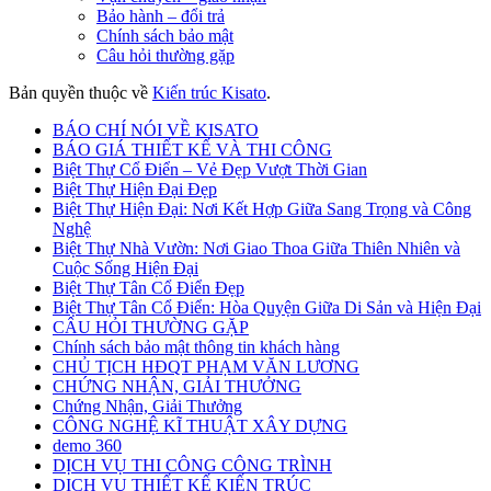
Bảo hành – đổi trả
Chính sách bảo mật
Câu hỏi thường gặp
Bản quyền thuộc về
Kiến trúc Kisato
.
BÁO CHÍ NÓI VỀ KISATO
BÁO GIÁ THIẾT KẾ VÀ THI CÔNG
Biệt Thự Cổ Điển – Vẻ Đẹp Vượt Thời Gian
Biệt Thự Hiện Đại Đẹp
Biệt Thự Hiện Đại: Nơi Kết Hợp Giữa Sang Trọng và Công
Nghệ
Biệt Thự Nhà Vườn: Nơi Giao Thoa Giữa Thiên Nhiên và
Cuộc Sống Hiện Đại
Biệt Thự Tân Cổ Điển Đẹp
Biệt Thự Tân Cổ Điển: Hòa Quyện Giữa Di Sản và Hiện Đại
CÂU HỎI THƯỜNG GẶP
Chính sách bảo mật thông tin khách hàng
CHỦ TỊCH HĐQT PHẠM VĂN LƯƠNG
CHỨNG NHẬN, GIẢI THƯỞNG
Chứng Nhận, Giải Thưởng
CÔNG NGHỆ KĨ THUẬT XÂY DỰNG
demo 360
DỊCH VỤ THI CÔNG CÔNG TRÌNH
DỊCH VỤ THIẾT KẾ KIẾN TRÚC