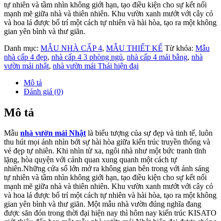
tự nhiên và tầm nhìn không giới hạn, tạo điều kiện cho sự kết nối
mạnh mẽ giữa nhà và thiên nhiên. Khu vườn xanh mướt với cây cỏ
và hoa lá được bố trí một cách tự nhiên và hài hòa, tạo ra một không
gian yên bình và thư giãn.
Danh mục:
MẪU NHÀ CẤP 4
,
MẪU THIẾT KẾ
Từ khóa:
Mẫu
nhà cấp 4 đẹp
,
nhà cấp 4 3 phòng ngủ
,
nhà cấp 4 mái bằng
,
nhà
vườn mái nhật
,
nhà vườn mái Thái hiện đại
Mô tả
Đánh giá (0)
Mô tả
Mẫu
nhà vườn mái Nhật
là biểu tượng của sự đẹp và tinh tế, luôn
thu hút mọi ánh nhìn bởi sự hài hòa giữa kiến trúc truyền thống và
vẻ đẹp tự nhiên. Khi nhìn từ xa, ngôi nhà như một bức tranh tĩnh
lặng, hòa quyện với cảnh quan xung quanh một cách tự
nhiên.Những cửa sổ lớn mở ra không gian bên trong với ánh sáng
tự nhiên và tầm nhìn không giới hạn, tạo điều kiện cho sự kết nối
mạnh mẽ giữa nhà và thiên nhiên. Khu vườn xanh mướt với cây cỏ
và hoa lá được bố trí một cách tự nhiên và hài hòa, tạo ra một không
gian yên bình và thư giãn. Một mẫu nhà vườn đúng nghĩa đang
được săn đón trong thời đại hiện nay thì hôm nay kiến trúc KISATO