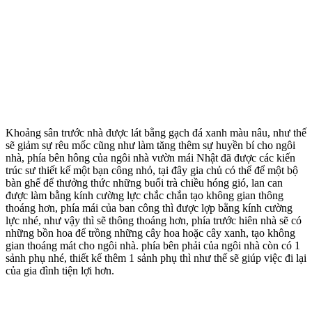
Khoảng sân trước nhà được lát bằng gạch đá xanh màu nâu, như thế
sẽ giảm sự rêu mốc cũng như làm tăng thêm sự huyền bí cho ngôi
nhà, phía bên hông của ngôi nhà vườn mái Nhật đã được các kiến
trúc sư thiết kế một bạn công nhỏ, tại đây gia chủ có thể để một bộ
bàn ghế để thưởng thức những buổi trà chiều hóng gió, lan can
được làm bằng kính cường lực chắc chắn tạo không gian thông
thoáng hơn, phía mái của ban công thì được lợp bằng kính cường
lực nhé, như vậy thì sẽ thông thoáng hơn, phía trước hiên nhà sẽ có
những bồn hoa để trồng những cây hoa hoặc cây xanh, tạo không
gian thoáng mát cho ngôi nhà. phía bên phải của ngôi nhà còn có 1
sảnh phụ nhé, thiết kế thêm 1 sảnh phụ thì như thế sẽ giúp việc đi lại
của gia đình tiện lợi hơn.