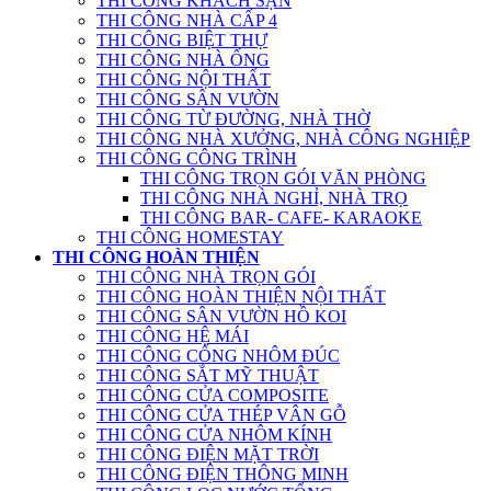
THI CÔNG KHÁCH SẠN
THI CÔNG NHÀ CẤP 4
THI CÔNG BIỆT THỰ
THI CÔNG NHÀ ỐNG
THI CÔNG NỘI THẤT
THI CÔNG SÂN VƯỜN
THI CÔNG TỪ ĐƯỜNG, NHÀ THỜ
THI CÔNG NHÀ XƯỞNG, NHÀ CÔNG NGHIỆP
THI CÔNG CÔNG TRÌNH
THI CÔNG TRỌN GÓI VĂN PHÒNG
THI CÔNG NHÀ NGHỈ, NHÀ TRỌ
THI CÔNG BAR- CAFE- KARAOKE
THI CÔNG HOMESTAY
THI CÔNG HOÀN THIỆN
THI CÔNG NHÀ TRỌN GÓI
THI CÔNG HOÀN THIỆN NỘI THẤT
THI CÔNG SÂN VƯỜN HỒ KOI
THI CÔNG HỆ MÁI
THI CÔNG CỔNG NHÔM ĐÚC
THI CÔNG SẮT MỸ THUẬT
THI CÔNG CỬA COMPOSITE
THI CÔNG CỬA THÉP VÂN GỖ
THI CÔNG CỬA NHÔM KÍNH
THI CÔNG ĐIỆN MẶT TRỜI
THI CÔNG ĐIỆN THÔNG MINH