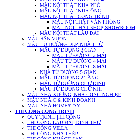
MẪU NỘI THẤT NHÀ PHỐ
MẪU NỘI THẤT NHÀ ỐNG
MẪU NỘI THẤT CÔNG TRÌNH
MẪU NỘI THẤT VĂN PHÒNG
MẪU NỘI THẤT SHOP, SHOWROOM
MẪU NỘI THẤT LÂU ĐÀI
MẪU SÂN VƯỜN
MẪU TỪ ĐƯỜNG ĐẸP, NHÀ THỜ
MẪU TỪ ĐƯỜNG 3 GIAN
MẪU TỪ ĐƯỜNG 2 MÁI
MẪU TỪ ĐƯỜNG 4 MÁI
MẪU TỪ ĐƯỜNG 8 MÁI
NHÀ TỪ ĐƯỜNG 5 GIAN
MẪU TỪ ĐƯỜNG 2 TẦNG
MẪU TỪ ĐƯỜNG CHỮ ĐINH
MẪU TỪ ĐƯỜNG CHỮ NHỊ
MẪU NHÀ XƯỞNG, NHÀ CÔNG NGHIỆP
MẪU NHÀ Ở & KINH DOANH
MẪU NHÀ HOMESTAY
THI CÔNG CÔNG TRÌNH
QUY TRÌNH THI CÔNG
THI CÔNG LÂU ĐÀI, DINH THỰ
THI CÔNG VILLA
THI CÔNG NHÀ THÉP