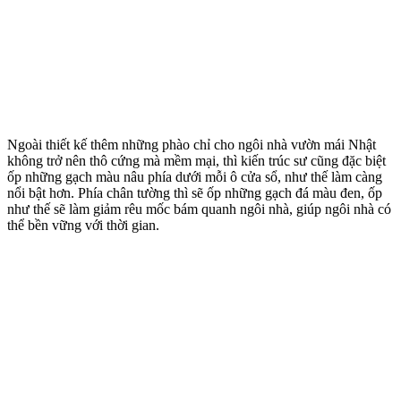
Ngoài thiết kế thêm những phào chỉ cho ngôi nhà vườn mái Nhật
không trở nên thô cứng mà mềm mại, thì kiến trúc sư cũng đặc biệt
ốp những gạch màu nâu phía dưới mỗi ô cửa sổ, như thế làm càng
nổi bật hơn. Phía chân tường thì sẽ ốp những gạch đá màu đen, ốp
như thế sẽ làm giảm rêu mốc bám quanh ngôi nhà, giúp ngôi nhà có
thể bền vững với thời gian.