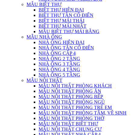
MẪU BIỆT THỰ
BIỆT THỰ HIỆN ĐẠI
BIỆT THỰ TÂN CỔ ĐIỂN
BIỆT THỰ MÁI THÁI
BIỆT THỰ MÁI NHẬT
MẪU BIỆT THỰ MÁI BẰNG
MẪU NHÀ ỐNG
NHÀ ỐNG HIỆN ĐẠI
NHÀ ỐNG TÂN CỔ ĐIỂN
NHÀ ỐNG CẤP 4
NHÀ ỐNG 2 TẦNG
NHÀ ỐNG 3 TẦNG
NHÀ ỐNG 4 TẦNG
NHÀ ỐNG 5 TẦNG
MẪU NỘI THẤT
MẪU NỘI THẤT PHÒNG KHÁCH
MẪU NỘI THẤT PHÒNG ĂN
MẪU NỘI THẤT PHÒNG BẾP
MẪU NỘI THẤT PHÒNG NGỦ
MẪU NỘI THẤT PHÒNG TRẺ EM
MẪU NỘI THẤT PHÒNG TẮM, VỆ SINH
MẪU NỘI THẤT PHÒNG THỜ
MẪU NỘI THẤT BIỆT THỰ
MẪU NỘI THẤT CHUNG CƯ
MẪU NỘI THẤT NHÀ CẤP 4