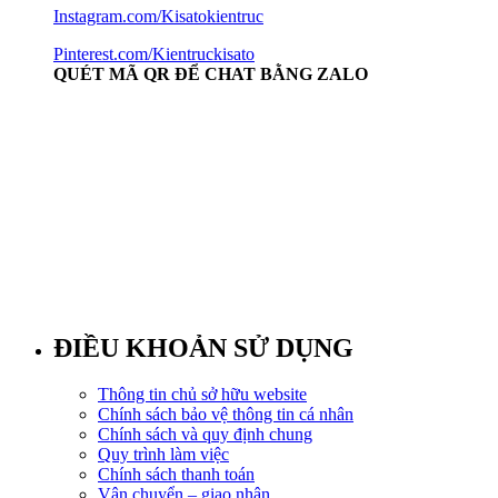
Instagram.com/Kisatokientruc
Pinterest.com/Kientruckisato
QUÉT MÃ QR ĐỂ CHAT BẰNG ZALO
ĐIỀU KHOẢN SỬ DỤNG
Thông tin chủ sở hữu website
Chính sách bảo vệ thông tin cá nhân
Chính sách và quy định chung
Quy trình làm việc
Chính sách thanh toán
Vận chuyển – giao nhận