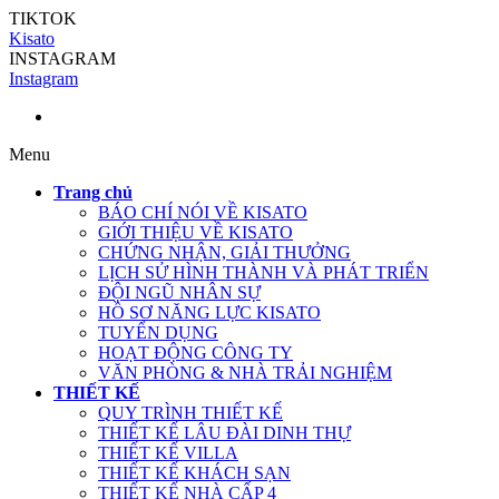
TIKTOK
Kisato
INSTAGRAM
Instagram
Menu
Trang chủ
BÁO CHÍ NÓI VỀ KISATO
GIỚI THIỆU VỀ KISATO
CHỨNG NHẬN, GIẢI THƯỞNG
LỊCH SỬ HÌNH THÀNH VÀ PHÁT TRIỂN
ĐỘI NGŨ NHÂN SỰ
HỒ SƠ NĂNG LỰC KISATO
TUYỂN DỤNG
HOẠT ĐỘNG CÔNG TY
VĂN PHÒNG & NHÀ TRẢI NGHIỆM
THIẾT KẾ
QUY TRÌNH THIẾT KẾ
THIẾT KẾ LÂU ĐÀI DINH THỰ
THIẾT KẾ VILLA
THIẾT KẾ KHÁCH SẠN
THIẾT KẾ NHÀ CẤP 4