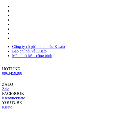
Công ty cổ phần kiến trúc Kisato
Báo chí nói về Kisato
Mẫu thiết kế – công trình
HOTLINE
0963459288
ZALO
Zalo
FACEBOOK
Kientruckisato
YOUTUBE
Kisato