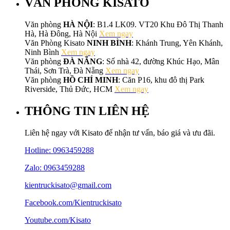
VĂN PHÒNG KISATO
Văn phòng
HÀ NỘI
: B1.4 LK09. VT20 Khu Đô Thị Thanh
Hà, Hà Đông, Hà Nội
Xem ngay
Văn Phòng Kisato
NINH BÌNH
: Khánh Trung, Yên Khánh,
Ninh Bình
Xem ngay
Văn phòng
ĐÀ NẴNG
: Số nhà 42, đường Khúc Hạo, Mân
Thái, Sơn Trà, Đà Nẵng
Xem ngay
Văn phòng
HỒ CHÍ MINH
: Căn P16, khu đô thị Park
Riverside, Thủ Đức, HCM
Xem ngay
THÔNG TIN LIÊN HỆ
Liên hệ ngay với Kisato để nhận tư vấn, báo giá và ưu đãi.
Hotline:
0963459288
Zalo: 0963459288
kientruckisato@gmail.com
Facebook.com/Kientruckisato
Youtube.com/Kisato