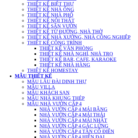
THIẾT KẾ BIỆT THỰ
THIẾT KẾ NHÀ ỐNG
THIẾT KẾ NHÀ PHỐ
THIẾT KẾ NỘI THẤT
THIẾT KẾ SÂN VƯỜN
THIẾT KẾ TỪ ĐƯỜNG, NHÀ THỜ
THIẾT KẾ NHÀ XƯỞNG, NHÀ CÔNG NGHIỆP
THIẾT KẾ CÔNG TRÌNH
THIẾT KẾ VĂN PHÒNG
THIẾT KẾ NHÀ NGHỈ, NHÀ TRỌ
THIẾT KẾ BAR, CAFE, KARAOKE
THIẾT KẾ NHÀ HÀNG
THIẾT KẾ HOMESTAY
MẪU THIẾT KẾ
MẪU LÂU ĐÀI DINH THỰ
MẪU VILLA
MẪU KHÁCH SẠN
MẪU NHÀ KHUNG THÉP
MẪU NHÀ VƯỜN CẤP 4
NHÀ VƯỜN CẤP 4 MÁI BẰNG
NHÀ VƯỜN CẤP 4 MÁI THÁI
NHÀ VƯỜN CẤP 4 MÁI NHẬT
NHÀ VƯỜN CẤP 4 GÁC LỬNG
NHÀ VƯỜN CẤP 4 TÂN CỔ ĐIỂN
NHÀ VƯỜN CẤP 4 HIỆN ĐẠI