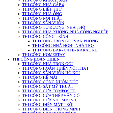
THI CÔNG KHÁCH SẠN
THI CÔNG NHÀ CẤP 4
THI CÔNG BIỆT THỰ
THI CÔNG NHÀ ỐNG
THI CÔNG NỘI THẤT
THI CÔNG SÂN VƯỜN
THI CÔNG TỪ ĐƯỜNG, NHÀ THỜ
THI CÔNG NHÀ XƯỞNG, NHÀ CÔNG NGHIỆP
THI CÔNG CÔNG TRÌNH
THI CÔNG TRỌN GÓI VĂN PHÒNG
THI CÔNG NHÀ NGHỈ, NHÀ TRỌ
THI CÔNG BAR- CAFE- KARAOKE
THI CÔNG HOMESTAY
THI CÔNG HOÀN THIỆN
THI CÔNG NHÀ TRỌN GÓI
THI CÔNG HOÀN THIỆN NỘI THẤT
THI CÔNG SÂN VƯỜN HỒ KOI
THI CÔNG HỆ MÁI
THI CÔNG CỔNG NHÔM ĐÚC
THI CÔNG SẮT MỸ THUẬT
THI CÔNG CỬA COMPOSITE
THI CÔNG CỬA THÉP VÂN GỖ
THI CÔNG CỬA NHÔM KÍNH
THI CÔNG ĐIỆN MẶT TRỜI
THI CÔNG ĐIỆN THÔNG MINH