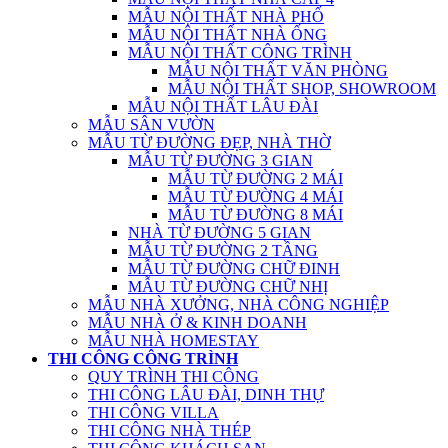
MẪU NỘI THẤT NHÀ PHỐ
MẪU NỘI THẤT NHÀ ỐNG
MẪU NỘI THẤT CÔNG TRÌNH
MẪU NỘI THẤT VĂN PHÒNG
MẪU NỘI THẤT SHOP, SHOWROOM
MẪU NỘI THẤT LÂU ĐÀI
MẪU SÂN VƯỜN
MẪU TỪ ĐƯỜNG ĐẸP, NHÀ THỜ
MẪU TỪ ĐƯỜNG 3 GIAN
MẪU TỪ ĐƯỜNG 2 MÁI
MẪU TỪ ĐƯỜNG 4 MÁI
MẪU TỪ ĐƯỜNG 8 MÁI
NHÀ TỪ ĐƯỜNG 5 GIAN
MẪU TỪ ĐƯỜNG 2 TẦNG
MẪU TỪ ĐƯỜNG CHỮ ĐINH
MẪU TỪ ĐƯỜNG CHỮ NHỊ
MẪU NHÀ XƯỞNG, NHÀ CÔNG NGHIỆP
MẪU NHÀ Ở & KINH DOANH
MẪU NHÀ HOMESTAY
THI CÔNG CÔNG TRÌNH
QUY TRÌNH THI CÔNG
THI CÔNG LÂU ĐÀI, DINH THỰ
THI CÔNG VILLA
THI CÔNG NHÀ THÉP