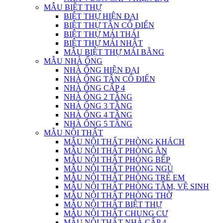
MẪU BIỆT THỰ
BIỆT THỰ HIỆN ĐẠI
BIỆT THỰ TÂN CỔ ĐIỂN
BIỆT THỰ MÁI THÁI
BIỆT THỰ MÁI NHẬT
MẪU BIỆT THỰ MÁI BẰNG
MẪU NHÀ ỐNG
NHÀ ỐNG HIỆN ĐẠI
NHÀ ỐNG TÂN CỔ ĐIỂN
NHÀ ỐNG CẤP 4
NHÀ ỐNG 2 TẦNG
NHÀ ỐNG 3 TẦNG
NHÀ ỐNG 4 TẦNG
NHÀ ỐNG 5 TẦNG
MẪU NỘI THẤT
MẪU NỘI THẤT PHÒNG KHÁCH
MẪU NỘI THẤT PHÒNG ĂN
MẪU NỘI THẤT PHÒNG BẾP
MẪU NỘI THẤT PHÒNG NGỦ
MẪU NỘI THẤT PHÒNG TRẺ EM
MẪU NỘI THẤT PHÒNG TẮM, VỆ SINH
MẪU NỘI THẤT PHÒNG THỜ
MẪU NỘI THẤT BIỆT THỰ
MẪU NỘI THẤT CHUNG CƯ
MẪU NỘI THẤT NHÀ CẤP 4