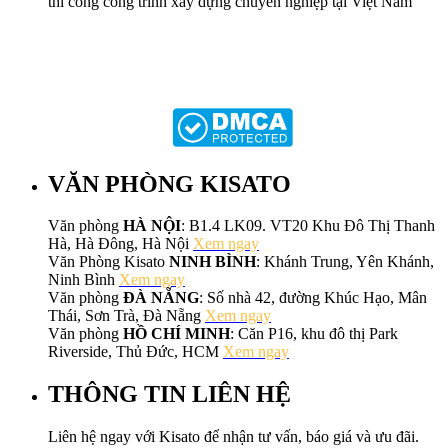
thi công công trình xây dựng chuyên nghiệp tại Việt Nam
VĂN PHÒNG KISATO
Văn phòng
HÀ NỘI
: B1.4 LK09. VT20 Khu Đô Thị Thanh
Hà, Hà Đông, Hà Nội
Xem ngay
Văn Phòng Kisato
NINH BÌNH
: Khánh Trung, Yên Khánh,
Ninh Bình
Xem ngay
Văn phòng
ĐÀ NẴNG
: Số nhà 42, đường Khúc Hạo, Mân
Thái, Sơn Trà, Đà Nẵng
Xem ngay
Văn phòng
HỒ CHÍ MINH
: Căn P16, khu đô thị Park
Riverside, Thủ Đức, HCM
Xem ngay
THÔNG TIN LIÊN HỆ
Liên hệ ngay với Kisato để nhận tư vấn, báo giá và ưu đãi.