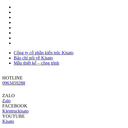
Công ty cổ phần kiến trúc Kisato
Báo chí nói về Kisato
Mẫu thiết kế – công trình
HOTLINE
0963459288
ZALO
Zalo
FACEBOOK
Kientruckisato
YOUTUBE
Kisato