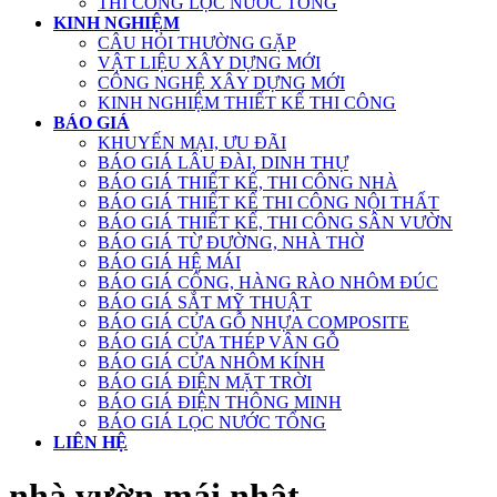
THI CÔNG LỌC NƯỚC TỔNG
KINH NGHIỆM
CÂU HỎI THƯỜNG GẶP
VẬT LIỆU XÂY DỰNG MỚI
CÔNG NGHỆ XÂY DỰNG MỚI
KINH NGHIỆM THIẾT KẾ THI CÔNG
BÁO GIÁ
KHUYẾN MẠI, ƯU ĐÃI
BÁO GIÁ LÂU ĐÀI, DINH THỰ
BÁO GIÁ THIẾT KẾ, THI CÔNG NHÀ
BÁO GIÁ THIẾT KẾ THI CÔNG NỘI THẤT
BÁO GIÁ THIẾT KẾ, THI CÔNG SÂN VƯỜN
BÁO GIÁ TỪ ĐƯỜNG, NHÀ THỜ
BÁO GIÁ HỆ MÁI
BÁO GIÁ CỔNG, HÀNG RÀO NHÔM ĐÚC
BÁO GIÁ SẮT MỸ THUẬT
BÁO GIÁ CỬA GỖ NHỰA COMPOSITE
BÁO GIÁ CỬA THÉP VÂN GỖ
BÁO GIÁ CỬA NHÔM KÍNH
BÁO GIÁ ĐIỆN MẶT TRỜI
BÁO GIÁ ĐIỆN THÔNG MINH
BÁO GIÁ LỌC NƯỚC TỔNG
LIÊN HỆ
nhà vườn mái nhật