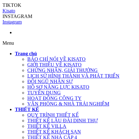
TIKTOK
Kisato
INSTAGRAM
Instagram
Menu
Trang chủ
BÁO CHÍ NÓI VỀ KISATO
GIỚI THIỆU VỀ KISATO
CHỨNG NHẬN, GIẢI THƯỞNG
LỊCH SỬ HÌNH THÀNH VÀ PHÁT TRIỂN
ĐỘI NGŨ NHÂN SỰ
HỒ SƠ NĂNG LỰC KISATO
TUYỂN DỤNG
HOẠT ĐỘNG CÔNG TY
VĂN PHÒNG & NHÀ TRẢI NGHIỆM
THIẾT KẾ
QUY TRÌNH THIẾT KẾ
THIẾT KẾ LÂU ĐÀI DINH THỰ
THIẾT KẾ VILLA
THIẾT KẾ KHÁCH SẠN
THIẾT KẾ NHÀ CẤP 4