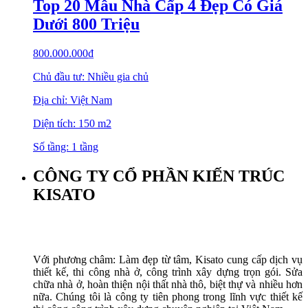
Top 20 Mẫu Nhà Cấp 4 Đẹp Có Giá
Dưới 800 Triệu
800.000.000
₫
Chủ đầu tư: Nhiều gia chủ
Địa chỉ: Việt Nam
Diện tích: 150 m2
Số tầng: 1 tầng
CÔNG TY CỔ PHẦN KIẾN TRÚC
KISATO
Với phương châm: Làm đẹp từ tâm, Kisato cung cấp dịch vụ
thiết kế, thi công nhà ở, công trình xây dựng trọn gói. Sửa
chữa nhà ở, hoàn thiện nội thất nhà thô, biệt thự và nhiều hơn
nữa. Chúng tôi là công ty tiên phong trong lĩnh vực thiết kế