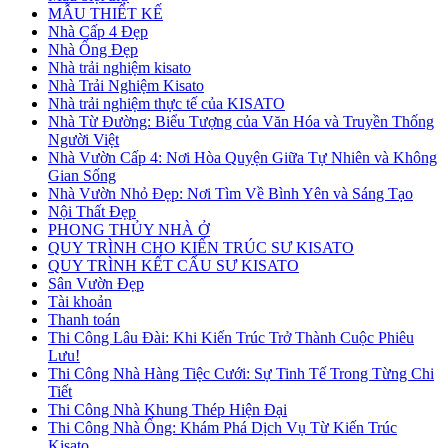
MẪU THIẾT KẾ
Nhà Cấp 4 Đẹp
Nhà Ống Đẹp
Nhà trải nghiệm kisato
Nhà Trải Nghiệm Kisato
Nhà trải nghiệm thực tế của KISATO
Nhà Từ Đường: Biểu Tượng của Văn Hóa và Truyền Thống
Người Việt
Nhà Vườn Cấp 4: Nơi Hòa Quyện Giữa Tự Nhiên và Không
Gian Sống
Nhà Vườn Nhỏ Đẹp: Nơi Tìm Về Bình Yên và Sáng Tạo
Nội Thất Đẹp
PHONG THỦY NHÀ Ở
QUY TRÌNH CHO KIẾN TRÚC SƯ KISATO
QUY TRÌNH KẾT CẤU SƯ KISATO
Sân Vườn Đẹp
Tài khoản
Thanh toán
Thi Công Lâu Đài: Khi Kiến Trúc Trở Thành Cuộc Phiêu
Lưu!
Thi Công Nhà Hàng Tiệc Cưới: Sự Tinh Tế Trong Từng Chi
Tiết
Thi Công Nhà Khung Thép Hiện Đại
Thi Công Nhà Ống: Khám Phá Dịch Vụ Từ Kiến Trúc
Kisato