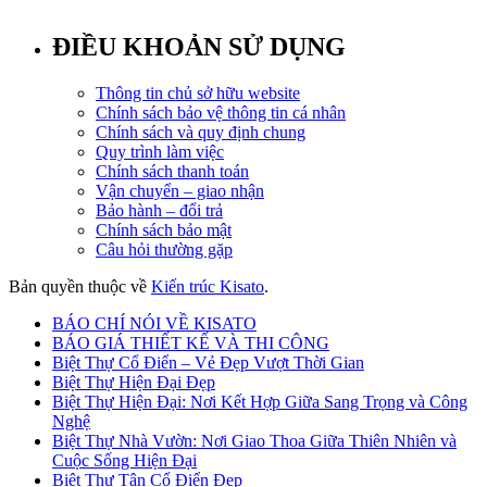
ĐIỀU KHOẢN SỬ DỤNG
Thông tin chủ sở hữu website
Chính sách bảo vệ thông tin cá nhân
Chính sách và quy định chung
Quy trình làm việc
Chính sách thanh toán
Vận chuyển – giao nhận
Bảo hành – đổi trả
Chính sách bảo mật
Câu hỏi thường gặp
Bản quyền thuộc về
Kiến trúc Kisato
.
BÁO CHÍ NÓI VỀ KISATO
BÁO GIÁ THIẾT KẾ VÀ THI CÔNG
Biệt Thự Cổ Điển – Vẻ Đẹp Vượt Thời Gian
Biệt Thự Hiện Đại Đẹp
Biệt Thự Hiện Đại: Nơi Kết Hợp Giữa Sang Trọng và Công
Nghệ
Biệt Thự Nhà Vườn: Nơi Giao Thoa Giữa Thiên Nhiên và
Cuộc Sống Hiện Đại
Biệt Thự Tân Cổ Điển Đẹp