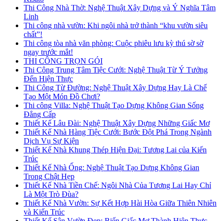
Thi Công Nhà Thờ: Nghệ Thuật Xây Dựng và Ý Nghĩa Tâm
Linh
Thi công nhà vườn: Khi ngôi nhà trở thành “khu vườn siêu
chất”!
Thi công tòa nhà văn phòng: Cuộc phiêu lưu kỳ thú sờ sờ
ngay trước mắt!
THI CÔNG TRỌN GÓI
Thi Công Trung Tâm Tiệc Cưới: Nghệ Thuật Từ Ý Tưởng
Đến Hiện Thực
Thi Công Từ Đường: Nghệ Thuật Xây Dựng Hay Là Chế
Tạo Một Món Đồ Chơi?
Thi công Villa: Nghệ Thuật Tạo Dựng Không Gian Sống
Đẳng Cấp
Thiết Kế Lâu Đài: Nghệ Thuật Xây Dựng Những Giấc Mơ
Thiết Kế Nhà Hàng Tiệc Cưới: Bước Đột Phá Trong Ngành
Dịch Vụ Sự Kiện
Thiết Kế Nhà Khung Thép Hiện Đại: Tương Lai của Kiến
Trúc
Thiết Kế Nhà Ống: Nghệ Thuật Tạo Dựng Không Gian
Trong Chật Hẹp
Thiết Kế Nhà Tiền Chế: Ngôi Nhà Của Tương Lai Hay Chỉ
Là Một Trò Đùa?
Thiết Kế Nhà Vườn: Sự Kết Hợp Hài Hòa Giữa Thiên Nhiên
và Kiến Trúc
Thiết Kế Sân Vườn Đẹp: Biến Giấc Mơ Thành Hiện Thực