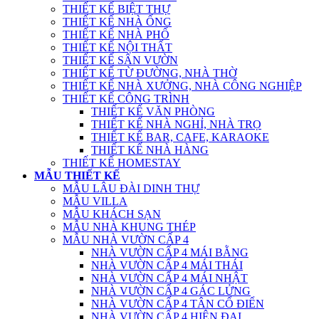
THIẾT KẾ BIỆT THỰ
THIẾT KẾ NHÀ ỐNG
THIẾT KẾ NHÀ PHỐ
THIẾT KẾ NỘI THẤT
THIẾT KẾ SÂN VƯỜN
THIẾT KẾ TỪ ĐƯỜNG, NHÀ THỜ
THIẾT KẾ NHÀ XƯỞNG, NHÀ CÔNG NGHIỆP
THIẾT KẾ CÔNG TRÌNH
THIẾT KẾ VĂN PHÒNG
THIẾT KẾ NHÀ NGHỈ, NHÀ TRỌ
THIẾT KẾ BAR, CAFE, KARAOKE
THIẾT KẾ NHÀ HÀNG
THIẾT KẾ HOMESTAY
MẪU THIẾT KẾ
MẪU LÂU ĐÀI DINH THỰ
MẪU VILLA
MẪU KHÁCH SẠN
MẪU NHÀ KHUNG THÉP
MẪU NHÀ VƯỜN CẤP 4
NHÀ VƯỜN CẤP 4 MÁI BẰNG
NHÀ VƯỜN CẤP 4 MÁI THÁI
NHÀ VƯỜN CẤP 4 MÁI NHẬT
NHÀ VƯỜN CẤP 4 GÁC LỬNG
NHÀ VƯỜN CẤP 4 TÂN CỔ ĐIỂN
NHÀ VƯỜN CẤP 4 HIỆN ĐẠI