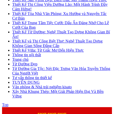
Thiết Kế Thi Công Viện Dưỡng Lão: Một Hành Trình Đầy
Cảm Hứng!
Thiết Kế Tòa Nhà Văn Phòng: Xu Hướng và Nguyên Tắc
Cơ Bản
Thiết Kế Trung Tâm Tiệc Cưới: Dấu Ấn Đáng Nhớ Cho Lễ
Cưới Của Bạn
Thiết Kế Từ Đường: Nghệ Thuật Tạo Dựng Không Gian Bí
Ẩn!
Thiết Kế và Thi Công Biệt Thự: Nghệ Thuật Tạo Dựng
Không Gian Sống Đẳng Cấp
Thiết Kế Villa: Từ Giấc Mơ Đến Hiện Thực
Thông tin nội thất
Trang chủ
Từ Đường Đẹp
Từ Đường Gia Tộc: Nét Đặc Trưng Văn Hóa Truyền Thống
Của Người Việt
Tư vấn thông tin thiết kế
TUYỂN DỤNG
Văn phòng & Nhà trải nghiệm kisato
Xây Nhà Khung Thép: Một Giải Pháp Hiện Đại Và Bền
Vững
Top