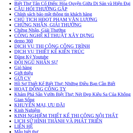
Biệt Thự Tân Cổ Điển: Hòa Quyện Giữa Di Sản và Hiện Đại
CÂU HỎI THƯỜNG GẶP
Chính sách bảo mật thông tin khách hàng
CHỦ TỊCH HĐQT PHẠM VĂN LƯƠNG
CHỨNG NHẬN, GIẢI THƯỞNG
Chứng Nhận, Giải Thưởng
CÔNG NGHỆ KĨ THUẬT XÂY DỰNG
demo 360
DỊCH VỤ THI CÔNG CÔNG TRÌNH
DỊCH VỤ THIẾT KẾ KIẾN TRÚC
Đăng Ký Youtube
ĐỘI NGŨ NHÂN SỰ
Giỏ hàng
Giới thiệu
GỬI CV
Hồ Sơ Thiết Kế Biệt Thự: Những Điều Bạn Cần Biết
HOẠT ĐỘNG CÔNG TY
Khám Phá Sân Vườn Biệt Thự: Nét Đẹp Kiêu Sa Của Không
Gian Sống
KHUYẾN MẠI, ƯU ĐÃI
Kinh Nghiệm
KINH NGHIỆM THIẾT KẾ THI CÔNG NỘI THẤT
LỊCH SỬ HÌNH THÀNH VÀ PHÁT TRIỂN
LIÊN HỆ
Mẫu biệt thự