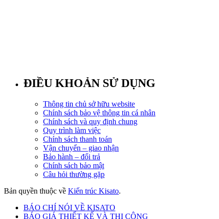
ĐIỀU KHOẢN SỬ DỤNG
Thông tin chủ sở hữu website
Chính sách bảo vệ thông tin cá nhân
Chính sách và quy định chung
Quy trình làm việc
Chính sách thanh toán
Vận chuyển – giao nhận
Bảo hành – đổi trả
Chính sách bảo mật
Câu hỏi thường gặp
Bản quyền thuộc về
Kiến trúc Kisato
.
BÁO CHÍ NÓI VỀ KISATO
BÁO GIÁ THIẾT KẾ VÀ THI CÔNG