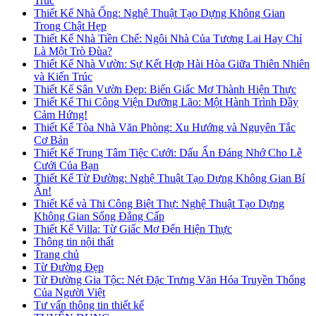
Trúc
Thiết Kế Nhà Ống: Nghệ Thuật Tạo Dựng Không Gian
Trong Chật Hẹp
Thiết Kế Nhà Tiền Chế: Ngôi Nhà Của Tương Lai Hay Chỉ
Là Một Trò Đùa?
Thiết Kế Nhà Vườn: Sự Kết Hợp Hài Hòa Giữa Thiên Nhiên
và Kiến Trúc
Thiết Kế Sân Vườn Đẹp: Biến Giấc Mơ Thành Hiện Thực
Thiết Kế Thi Công Viện Dưỡng Lão: Một Hành Trình Đầy
Cảm Hứng!
Thiết Kế Tòa Nhà Văn Phòng: Xu Hướng và Nguyên Tắc
Cơ Bản
Thiết Kế Trung Tâm Tiệc Cưới: Dấu Ấn Đáng Nhớ Cho Lễ
Cưới Của Bạn
Thiết Kế Từ Đường: Nghệ Thuật Tạo Dựng Không Gian Bí
Ẩn!
Thiết Kế và Thi Công Biệt Thự: Nghệ Thuật Tạo Dựng
Không Gian Sống Đẳng Cấp
Thiết Kế Villa: Từ Giấc Mơ Đến Hiện Thực
Thông tin nội thất
Trang chủ
Từ Đường Đẹp
Từ Đường Gia Tộc: Nét Đặc Trưng Văn Hóa Truyền Thống
Của Người Việt
Tư vấn thông tin thiết kế