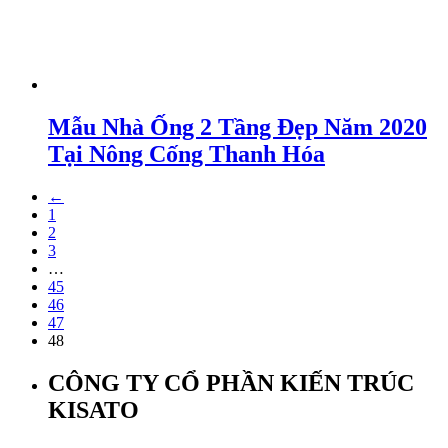
Mẫu Nhà Ống 2 Tầng Đẹp Năm 2020
Tại Nông Cống Thanh Hóa
←
1
2
3
…
45
46
47
48
CÔNG TY CỔ PHẦN KIẾN TRÚC
KISATO