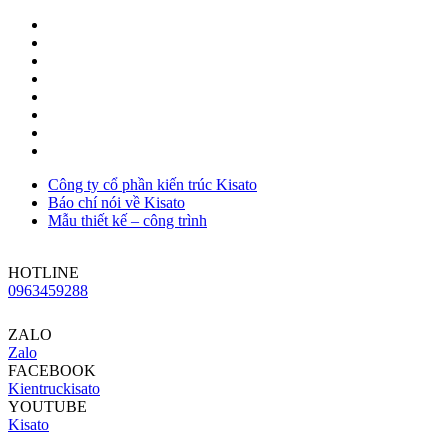
Công ty cổ phần kiến trúc Kisato
Báo chí nói về Kisato
Mẫu thiết kế – công trình
HOTLINE
0963459288
ZALO
Zalo
FACEBOOK
Kientruckisato
YOUTUBE
Kisato