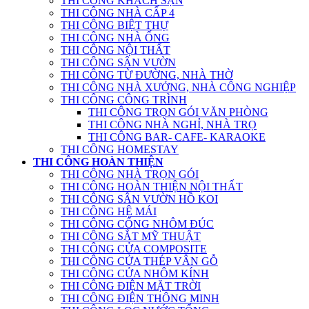
THI CÔNG KHÁCH SẠN
THI CÔNG NHÀ CẤP 4
THI CÔNG BIỆT THỰ
THI CÔNG NHÀ ỐNG
THI CÔNG NỘI THẤT
THI CÔNG SÂN VƯỜN
THI CÔNG TỪ ĐƯỜNG, NHÀ THỜ
THI CÔNG NHÀ XƯỞNG, NHÀ CÔNG NGHIỆP
THI CÔNG CÔNG TRÌNH
THI CÔNG TRỌN GÓI VĂN PHÒNG
THI CÔNG NHÀ NGHỈ, NHÀ TRỌ
THI CÔNG BAR- CAFE- KARAOKE
THI CÔNG HOMESTAY
THI CÔNG HOÀN THIỆN
THI CÔNG NHÀ TRỌN GÓI
THI CÔNG HOÀN THIỆN NỘI THẤT
THI CÔNG SÂN VƯỜN HỒ KOI
THI CÔNG HỆ MÁI
THI CÔNG CỔNG NHÔM ĐÚC
THI CÔNG SẮT MỸ THUẬT
THI CÔNG CỬA COMPOSITE
THI CÔNG CỬA THÉP VÂN GỖ
THI CÔNG CỬA NHÔM KÍNH
THI CÔNG ĐIỆN MẶT TRỜI
THI CÔNG ĐIỆN THÔNG MINH