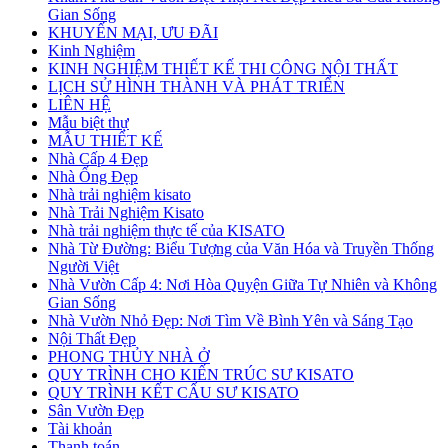
Gian Sống
KHUYẾN MẠI, ƯU ĐÃI
Kinh Nghiệm
KINH NGHIỆM THIẾT KẾ THI CÔNG NỘI THẤT
LỊCH SỬ HÌNH THÀNH VÀ PHÁT TRIỂN
LIÊN HỆ
Mẫu biệt thự
MẪU THIẾT KẾ
Nhà Cấp 4 Đẹp
Nhà Ống Đẹp
Nhà trải nghiệm kisato
Nhà Trải Nghiệm Kisato
Nhà trải nghiệm thực tế của KISATO
Nhà Từ Đường: Biểu Tượng của Văn Hóa và Truyền Thống
Người Việt
Nhà Vườn Cấp 4: Nơi Hòa Quyện Giữa Tự Nhiên và Không
Gian Sống
Nhà Vườn Nhỏ Đẹp: Nơi Tìm Về Bình Yên và Sáng Tạo
Nội Thất Đẹp
PHONG THỦY NHÀ Ở
QUY TRÌNH CHO KIẾN TRÚC SƯ KISATO
QUY TRÌNH KẾT CẤU SƯ KISATO
Sân Vườn Đẹp
Tài khoản
Thanh toán