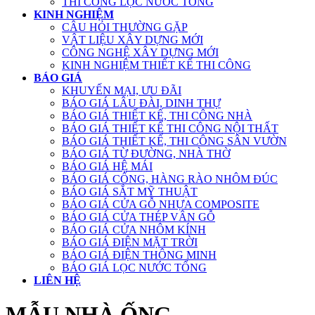
THI CÔNG LỌC NƯỚC TỔNG
KINH NGHIỆM
CÂU HỎI THƯỜNG GẶP
VẬT LIỆU XÂY DỰNG MỚI
CÔNG NGHỆ XÂY DỰNG MỚI
KINH NGHIỆM THIẾT KẾ THI CÔNG
BÁO GIÁ
KHUYẾN MẠI, ƯU ĐÃI
BÁO GIÁ LÂU ĐÀI, DINH THỰ
BÁO GIÁ THIẾT KẾ, THI CÔNG NHÀ
BÁO GIÁ THIẾT KẾ THI CÔNG NỘI THẤT
BÁO GIÁ THIẾT KẾ, THI CÔNG SÂN VƯỜN
BÁO GIÁ TỪ ĐƯỜNG, NHÀ THỜ
BÁO GIÁ HỆ MÁI
BÁO GIÁ CỔNG, HÀNG RÀO NHÔM ĐÚC
BÁO GIÁ SẮT MỸ THUẬT
BÁO GIÁ CỬA GỖ NHỰA COMPOSITE
BÁO GIÁ CỬA THÉP VÂN GỖ
BÁO GIÁ CỬA NHÔM KÍNH
BÁO GIÁ ĐIỆN MẶT TRỜI
BÁO GIÁ ĐIỆN THÔNG MINH
BÁO GIÁ LỌC NƯỚC TỔNG
LIÊN HỆ
MẪU NHÀ ỐNG