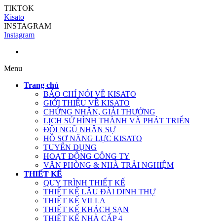
TIKTOK
Kisato
INSTAGRAM
Instagram
Menu
Trang chủ
BÁO CHÍ NÓI VỀ KISATO
GIỚI THIỆU VỀ KISATO
CHỨNG NHẬN, GIẢI THƯỞNG
LỊCH SỬ HÌNH THÀNH VÀ PHÁT TRIỂN
ĐỘI NGŨ NHÂN SỰ
HỒ SƠ NĂNG LỰC KISATO
TUYỂN DỤNG
HOẠT ĐỘNG CÔNG TY
VĂN PHÒNG & NHÀ TRẢI NGHIỆM
THIẾT KẾ
QUY TRÌNH THIẾT KẾ
THIẾT KẾ LÂU ĐÀI DINH THỰ
THIẾT KẾ VILLA
THIẾT KẾ KHÁCH SẠN
THIẾT KẾ NHÀ CẤP 4