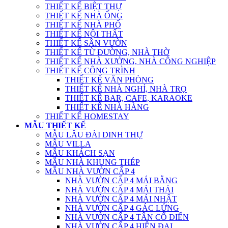
THIẾT KẾ BIỆT THỰ
THIẾT KẾ NHÀ ỐNG
THIẾT KẾ NHÀ PHỐ
THIẾT KẾ NỘI THẤT
THIẾT KẾ SÂN VƯỜN
THIẾT KẾ TỪ ĐƯỜNG, NHÀ THỜ
THIẾT KẾ NHÀ XƯỞNG, NHÀ CÔNG NGHIỆP
THIẾT KẾ CÔNG TRÌNH
THIẾT KẾ VĂN PHÒNG
THIẾT KẾ NHÀ NGHỈ, NHÀ TRỌ
THIẾT KẾ BAR, CAFE, KARAOKE
THIẾT KẾ NHÀ HÀNG
THIẾT KẾ HOMESTAY
MẪU THIẾT KẾ
MẪU LÂU ĐÀI DINH THỰ
MẪU VILLA
MẪU KHÁCH SẠN
MẪU NHÀ KHUNG THÉP
MẪU NHÀ VƯỜN CẤP 4
NHÀ VƯỜN CẤP 4 MÁI BẰNG
NHÀ VƯỜN CẤP 4 MÁI THÁI
NHÀ VƯỜN CẤP 4 MÁI NHẬT
NHÀ VƯỜN CẤP 4 GÁC LỬNG
NHÀ VƯỜN CẤP 4 TÂN CỔ ĐIỂN
NHÀ VƯỜN CẤP 4 HIỆN ĐẠI