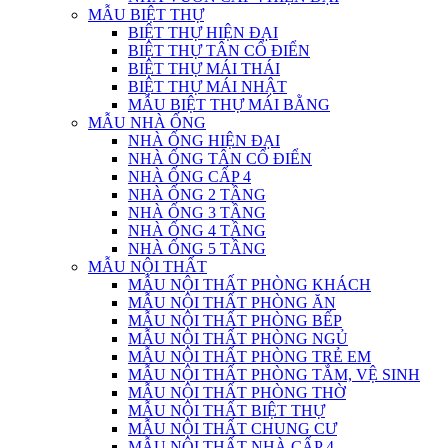
MẪU BIỆT THỰ
BIỆT THỰ HIỆN ĐẠI
BIỆT THỰ TÂN CỔ ĐIỂN
BIỆT THỰ MÁI THÁI
BIỆT THỰ MÁI NHẬT
MẪU BIỆT THỰ MÁI BẰNG
MẪU NHÀ ỐNG
NHÀ ỐNG HIỆN ĐẠI
NHÀ ỐNG TÂN CỔ ĐIỂN
NHÀ ỐNG CẤP 4
NHÀ ỐNG 2 TẦNG
NHÀ ỐNG 3 TẦNG
NHÀ ỐNG 4 TẦNG
NHÀ ỐNG 5 TẦNG
MẪU NỘI THẤT
MẪU NỘI THẤT PHÒNG KHÁCH
MẪU NỘI THẤT PHÒNG ĂN
MẪU NỘI THẤT PHÒNG BẾP
MẪU NỘI THẤT PHÒNG NGỦ
MẪU NỘI THẤT PHÒNG TRẺ EM
MẪU NỘI THẤT PHÒNG TẮM, VỆ SINH
MẪU NỘI THẤT PHÒNG THỜ
MẪU NỘI THẤT BIỆT THỰ
MẪU NỘI THẤT CHUNG CƯ
MẪU NỘI THẤT NHÀ CẤP 4