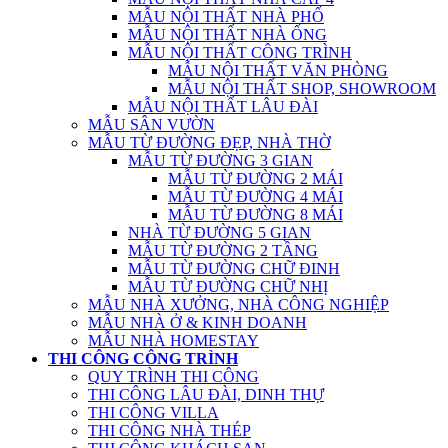
MẪU NỘI THẤT NHÀ PHỐ
MẪU NỘI THẤT NHÀ ỐNG
MẪU NỘI THẤT CÔNG TRÌNH
MẪU NỘI THẤT VĂN PHÒNG
MẪU NỘI THẤT SHOP, SHOWROOM
MẪU NỘI THẤT LÂU ĐÀI
MẪU SÂN VƯỜN
MẪU TỪ ĐƯỜNG ĐẸP, NHÀ THỜ
MẪU TỪ ĐƯỜNG 3 GIAN
MẪU TỪ ĐƯỜNG 2 MÁI
MẪU TỪ ĐƯỜNG 4 MÁI
MẪU TỪ ĐƯỜNG 8 MÁI
NHÀ TỪ ĐƯỜNG 5 GIAN
MẪU TỪ ĐƯỜNG 2 TẦNG
MẪU TỪ ĐƯỜNG CHỮ ĐINH
MẪU TỪ ĐƯỜNG CHỮ NHỊ
MẪU NHÀ XƯỞNG, NHÀ CÔNG NGHIỆP
MẪU NHÀ Ở & KINH DOANH
MẪU NHÀ HOMESTAY
THI CÔNG CÔNG TRÌNH
QUY TRÌNH THI CÔNG
THI CÔNG LÂU ĐÀI, DINH THỰ
THI CÔNG VILLA
THI CÔNG NHÀ THÉP