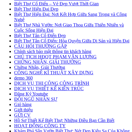
Biệt Thự Cổ Điển – Vẻ Đẹp Vượt Thời Gian
Biệt Thự Hiện Đại Đẹp
Biệt Thự Hiện Đại: Nơi Kết Hợp Giữa Sang Trọng và Công
Nghệ
Biệt Thự Nhà Vườn: Nơi Giao Thoa Giữa Thiên Nhiên và
Cuộc Sống Hiện Đại
Biệt Thự Tân Cổ Điển Đẹp
Biệt Thự Tân Cổ Điển: Hòa Quyện Giữa Di Sản và Hiện Đại
CÂU HỎI THƯỜNG GẶP
Chính sách bảo mật thông tin khách hàng
CHỦ TỊCH HĐQT PHẠM VĂN LƯƠNG
CHỨNG NHẬN, GIẢI THƯỞNG
Chứng Nhận, Giải Thưởng
CÔNG NGHỆ KĨ THUẬT XÂY DỰNG
demo 360
DỊCH VỤ THI CÔNG CÔNG TRÌNH
DỊCH VỤ THIẾT KẾ KIẾN TRÚC
Đăng Ký Youtube
ĐỘI NGŨ NHÂN SỰ
Giỏ hàng
Giới thiệu
GỬI CV
Hồ Sơ Thiết Kế Biệt Thự: Những Điều Bạn Cần Biết
HOẠT ĐỘNG CÔNG TY
Khám Phá Sân Vườn Biệt Thự: Nét Đẹp Kiêu Sa Của Không