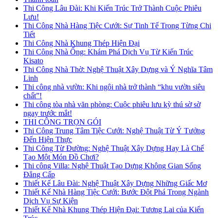
Thi Công Lâu Đài: Khi Kiến Trúc Trở Thành Cuộc Phiêu
Lưu!
Thi Công Nhà Hàng Tiệc Cưới: Sự Tinh Tế Trong Từng Chi
Tiết
Thi Công Nhà Khung Thép Hiện Đại
Thi Công Nhà Ống: Khám Phá Dịch Vụ Từ Kiến Trúc
Kisato
Thi Công Nhà Thờ: Nghệ Thuật Xây Dựng và Ý Nghĩa Tâm
Linh
Thi công nhà vườn: Khi ngôi nhà trở thành “khu vườn siêu
chất”!
Thi công tòa nhà văn phòng: Cuộc phiêu lưu kỳ thú sờ sờ
ngay trước mắt!
THI CÔNG TRỌN GÓI
Thi Công Trung Tâm Tiệc Cưới: Nghệ Thuật Từ Ý Tưởng
Đến Hiện Thực
Thi Công Từ Đường: Nghệ Thuật Xây Dựng Hay Là Chế
Tạo Một Món Đồ Chơi?
Thi công Villa: Nghệ Thuật Tạo Dựng Không Gian Sống
Đẳng Cấp
Thiết Kế Lâu Đài: Nghệ Thuật Xây Dựng Những Giấc Mơ
Thiết Kế Nhà Hàng Tiệc Cưới: Bước Đột Phá Trong Ngành
Dịch Vụ Sự Kiện
Thiết Kế Nhà Khung Thép Hiện Đại: Tương Lai của Kiến