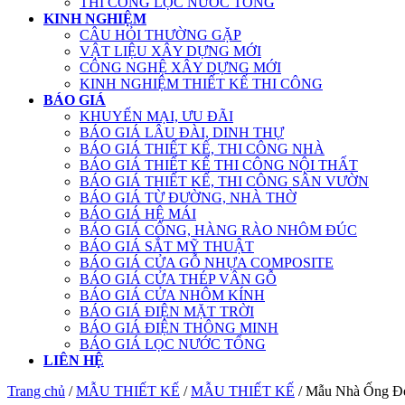
THI CÔNG LỌC NƯỚC TỔNG
KINH NGHIỆM
CÂU HỎI THƯỜNG GẶP
VẬT LIỆU XÂY DỰNG MỚI
CÔNG NGHỆ XÂY DỰNG MỚI
KINH NGHIỆM THIẾT KẾ THI CÔNG
BÁO GIÁ
KHUYẾN MẠI, ƯU ĐÃI
BÁO GIÁ LÂU ĐÀI, DINH THỰ
BÁO GIÁ THIẾT KẾ, THI CÔNG NHÀ
BÁO GIÁ THIẾT KẾ THI CÔNG NỘI THẤT
BÁO GIÁ THIẾT KẾ, THI CÔNG SÂN VƯỜN
BÁO GIÁ TỪ ĐƯỜNG, NHÀ THỜ
BÁO GIÁ HỆ MÁI
BÁO GIÁ CỔNG, HÀNG RÀO NHÔM ĐÚC
BÁO GIÁ SẮT MỸ THUẬT
BÁO GIÁ CỬA GỖ NHỰA COMPOSITE
BÁO GIÁ CỬA THÉP VÂN GỖ
BÁO GIÁ CỬA NHÔM KÍNH
BÁO GIÁ ĐIỆN MẶT TRỜI
BÁO GIÁ ĐIỆN THÔNG MINH
BÁO GIÁ LỌC NƯỚC TỔNG
LIÊN HỆ
Trang chủ
/
MẪU THIẾT KẾ
/
MẪU THIẾT KẾ
/ Mẫu Nhà Ống Đẹ