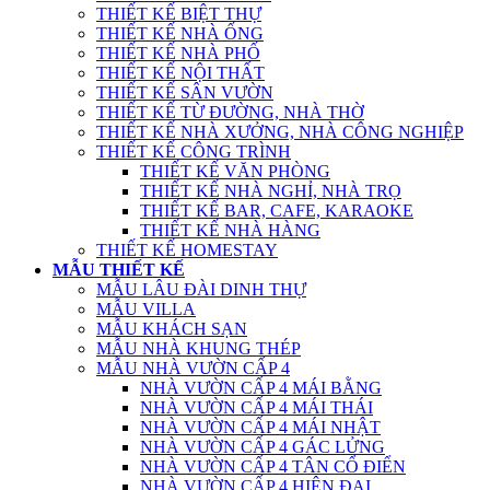
THIẾT KẾ BIỆT THỰ
THIẾT KẾ NHÀ ỐNG
THIẾT KẾ NHÀ PHỐ
THIẾT KẾ NỘI THẤT
THIẾT KẾ SÂN VƯỜN
THIẾT KẾ TỪ ĐƯỜNG, NHÀ THỜ
THIẾT KẾ NHÀ XƯỞNG, NHÀ CÔNG NGHIỆP
THIẾT KẾ CÔNG TRÌNH
THIẾT KẾ VĂN PHÒNG
THIẾT KẾ NHÀ NGHỈ, NHÀ TRỌ
THIẾT KẾ BAR, CAFE, KARAOKE
THIẾT KẾ NHÀ HÀNG
THIẾT KẾ HOMESTAY
MẪU THIẾT KẾ
MẪU LÂU ĐÀI DINH THỰ
MẪU VILLA
MẪU KHÁCH SẠN
MẪU NHÀ KHUNG THÉP
MẪU NHÀ VƯỜN CẤP 4
NHÀ VƯỜN CẤP 4 MÁI BẰNG
NHÀ VƯỜN CẤP 4 MÁI THÁI
NHÀ VƯỜN CẤP 4 MÁI NHẬT
NHÀ VƯỜN CẤP 4 GÁC LỬNG
NHÀ VƯỜN CẤP 4 TÂN CỔ ĐIỂN
NHÀ VƯỜN CẤP 4 HIỆN ĐẠI