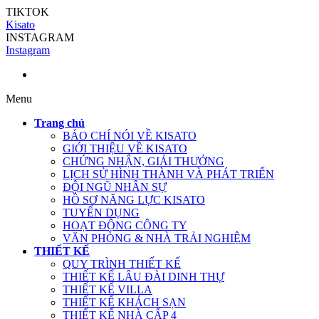
TIKTOK
Kisato
INSTAGRAM
Instagram
Menu
Trang chủ
BÁO CHÍ NÓI VỀ KISATO
GIỚI THIỆU VỀ KISATO
CHỨNG NHẬN, GIẢI THƯỞNG
LỊCH SỬ HÌNH THÀNH VÀ PHÁT TRIỂN
ĐỘI NGŨ NHÂN SỰ
HỒ SƠ NĂNG LỰC KISATO
TUYỂN DỤNG
HOẠT ĐỘNG CÔNG TY
VĂN PHÒNG & NHÀ TRẢI NGHIỆM
THIẾT KẾ
QUY TRÌNH THIẾT KẾ
THIẾT KẾ LÂU ĐÀI DINH THỰ
THIẾT KẾ VILLA
THIẾT KẾ KHÁCH SẠN
THIẾT KẾ NHÀ CẤP 4