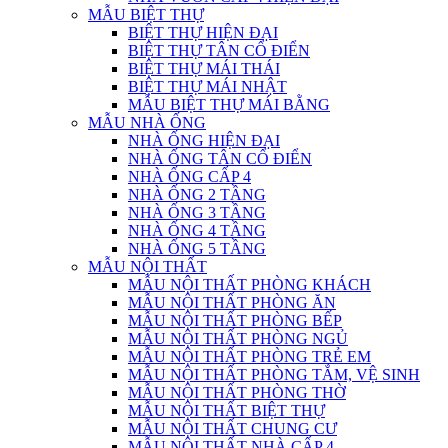
MẪU BIỆT THỰ
BIỆT THỰ HIỆN ĐẠI
BIỆT THỰ TÂN CỔ ĐIỂN
BIỆT THỰ MÁI THÁI
BIỆT THỰ MÁI NHẬT
MẪU BIỆT THỰ MÁI BẰNG
MẪU NHÀ ỐNG
NHÀ ỐNG HIỆN ĐẠI
NHÀ ỐNG TÂN CỔ ĐIỂN
NHÀ ỐNG CẤP 4
NHÀ ỐNG 2 TẦNG
NHÀ ỐNG 3 TẦNG
NHÀ ỐNG 4 TẦNG
NHÀ ỐNG 5 TẦNG
MẪU NỘI THẤT
MẪU NỘI THẤT PHÒNG KHÁCH
MẪU NỘI THẤT PHÒNG ĂN
MẪU NỘI THẤT PHÒNG BẾP
MẪU NỘI THẤT PHÒNG NGỦ
MẪU NỘI THẤT PHÒNG TRẺ EM
MẪU NỘI THẤT PHÒNG TẮM, VỆ SINH
MẪU NỘI THẤT PHÒNG THỜ
MẪU NỘI THẤT BIỆT THỰ
MẪU NỘI THẤT CHUNG CƯ
MẪU NỘI THẤT NHÀ CẤP 4