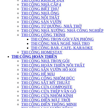
THI CÔNG KHÁCH SẠN
THI CÔNG NHÀ CẤP 4
THI CÔNG BIỆT THỰ
THI CÔNG NHÀ ỐNG
THI CÔNG NỘI THẤT
THI CÔNG SÂN VƯỜN
THI CÔNG TỪ ĐƯỜNG, NHÀ THỜ
THI CÔNG NHÀ XƯỞNG, NHÀ CÔNG NGHIỆP
THI CÔNG CÔNG TRÌNH
THI CÔNG TRỌN GÓI VĂN PHÒNG
THI CÔNG NHÀ NGHỈ, NHÀ TRỌ
THI CÔNG BAR- CAFE- KARAOKE
THI CÔNG HOMESTAY
THI CÔNG HOÀN THIỆN
THI CÔNG NHÀ TRỌN GÓI
THI CÔNG HOÀN THIỆN NỘI THẤT
THI CÔNG SÂN VƯỜN HỒ KOI
THI CÔNG HỆ MÁI
THI CÔNG CỔNG NHÔM ĐÚC
THI CÔNG SẮT MỸ THUẬT
THI CÔNG CỬA COMPOSITE
THI CÔNG CỬA THÉP VÂN GỖ
THI CÔNG CỬA NHÔM KÍNH
THI CÔNG ĐIỆN MẶT TRỜI
THI CÔNG ĐIỆN THÔNG MINH