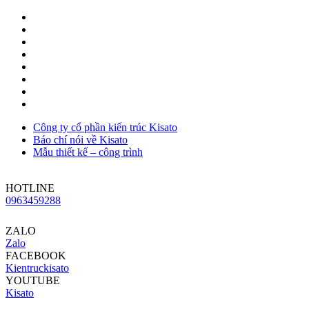
Công ty cổ phần kiến trúc Kisato
Báo chí nói về Kisato
Mẫu thiết kế – công trình
HOTLINE
0963459288
ZALO
Zalo
FACEBOOK
Kientruckisato
YOUTUBE
Kisato