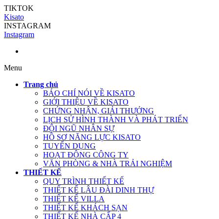
TIKTOK
Kisato
INSTAGRAM
Instagram
Menu
Trang chủ
BÁO CHÍ NÓI VỀ KISATO
GIỚI THIỆU VỀ KISATO
CHỨNG NHẬN, GIẢI THƯỞNG
LỊCH SỬ HÌNH THÀNH VÀ PHÁT TRIỂN
ĐỘI NGŨ NHÂN SỰ
HỒ SƠ NĂNG LỰC KISATO
TUYỂN DỤNG
HOẠT ĐỘNG CÔNG TY
VĂN PHÒNG & NHÀ TRẢI NGHIỆM
THIẾT KẾ
QUY TRÌNH THIẾT KẾ
THIẾT KẾ LÂU ĐÀI DINH THỰ
THIẾT KẾ VILLA
THIẾT KẾ KHÁCH SẠN
THIẾT KẾ NHÀ CẤP 4