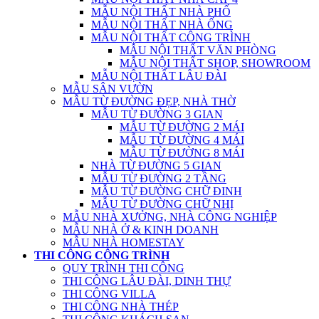
MẪU NỘI THẤT NHÀ PHỐ
MẪU NỘI THẤT NHÀ ỐNG
MẪU NỘI THẤT CÔNG TRÌNH
MẪU NỘI THẤT VĂN PHÒNG
MẪU NỘI THẤT SHOP, SHOWROOM
MẪU NỘI THẤT LÂU ĐÀI
MẪU SÂN VƯỜN
MẪU TỪ ĐƯỜNG ĐẸP, NHÀ THỜ
MẪU TỪ ĐƯỜNG 3 GIAN
MẪU TỪ ĐƯỜNG 2 MÁI
MẪU TỪ ĐƯỜNG 4 MÁI
MẪU TỪ ĐƯỜNG 8 MÁI
NHÀ TỪ ĐƯỜNG 5 GIAN
MẪU TỪ ĐƯỜNG 2 TẦNG
MẪU TỪ ĐƯỜNG CHỮ ĐINH
MẪU TỪ ĐƯỜNG CHỮ NHỊ
MẪU NHÀ XƯỞNG, NHÀ CÔNG NGHIỆP
MẪU NHÀ Ở & KINH DOANH
MẪU NHÀ HOMESTAY
THI CÔNG CÔNG TRÌNH
QUY TRÌNH THI CÔNG
THI CÔNG LÂU ĐÀI, DINH THỰ
THI CÔNG VILLA
THI CÔNG NHÀ THÉP