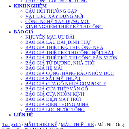
THI CÔNG LỌC NƯỚC TỔNG
KINH NGHIỆM
CÂU HỎI THƯỜNG GẶP
VẬT LIỆU XÂY DỰNG MỚI
CÔNG NGHỆ XÂY DỰNG MỚI
KINH NGHIỆM THIẾT KẾ THI CÔNG
BÁO GIÁ
KHUYẾN MẠI, ƯU ĐÃI
BÁO GIÁ LÂU ĐÀI, DINH THỰ
BÁO GIÁ THIẾT KẾ, THI CÔNG NHÀ
BÁO GIÁ THIẾT KẾ THI CÔNG NỘI THẤT
BÁO GIÁ THIẾT KẾ, THI CÔNG SÂN VƯỜN
BÁO GIÁ TỪ ĐƯỜNG, NHÀ THỜ
BÁO GIÁ HỆ MÁI
BÁO GIÁ CỔNG, HÀNG RÀO NHÔM ĐÚC
BÁO GIÁ SẮT MỸ THUẬT
BÁO GIÁ CỬA GỖ NHỰA COMPOSITE
BÁO GIÁ CỬA THÉP VÂN GỖ
BÁO GIÁ CỬA NHÔM KÍNH
BÁO GIÁ ĐIỆN MẶT TRỜI
BÁO GIÁ ĐIỆN THÔNG MINH
BÁO GIÁ LỌC NƯỚC TỔNG
LIÊN HỆ
Trang chủ
/
MẪU THIẾT KẾ
/
MẪU THIẾT KẾ
/ Mẫu Nhà Ống