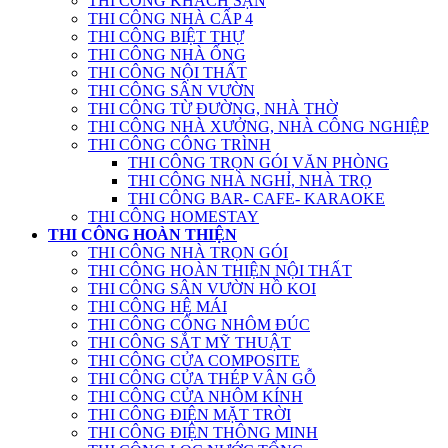
THI CÔNG KHÁCH SẠN
THI CÔNG NHÀ CẤP 4
THI CÔNG BIỆT THỰ
THI CÔNG NHÀ ỐNG
THI CÔNG NỘI THẤT
THI CÔNG SÂN VƯỜN
THI CÔNG TỪ ĐƯỜNG, NHÀ THỜ
THI CÔNG NHÀ XƯỞNG, NHÀ CÔNG NGHIỆP
THI CÔNG CÔNG TRÌNH
THI CÔNG TRỌN GÓI VĂN PHÒNG
THI CÔNG NHÀ NGHỈ, NHÀ TRỌ
THI CÔNG BAR- CAFE- KARAOKE
THI CÔNG HOMESTAY
THI CÔNG HOÀN THIỆN
THI CÔNG NHÀ TRỌN GÓI
THI CÔNG HOÀN THIỆN NỘI THẤT
THI CÔNG SÂN VƯỜN HỒ KOI
THI CÔNG HỆ MÁI
THI CÔNG CỔNG NHÔM ĐÚC
THI CÔNG SẮT MỸ THUẬT
THI CÔNG CỬA COMPOSITE
THI CÔNG CỬA THÉP VÂN GỖ
THI CÔNG CỬA NHÔM KÍNH
THI CÔNG ĐIỆN MẶT TRỜI
THI CÔNG ĐIỆN THÔNG MINH