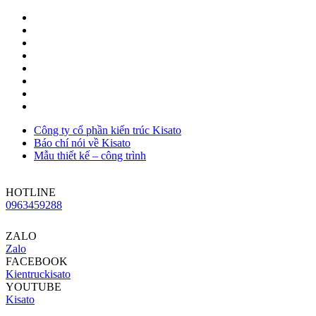
Công ty cổ phần kiến trúc Kisato
Báo chí nói về Kisato
Mẫu thiết kế – công trình
HOTLINE
0963459288
ZALO
Zalo
FACEBOOK
Kientruckisato
YOUTUBE
Kisato