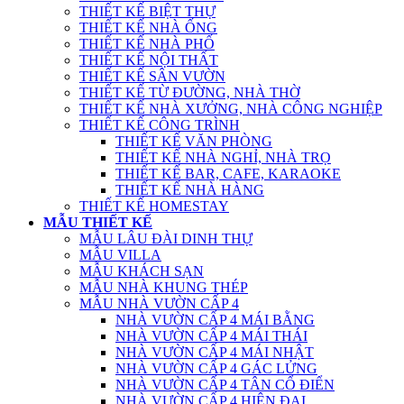
THIẾT KẾ BIỆT THỰ
THIẾT KẾ NHÀ ỐNG
THIẾT KẾ NHÀ PHỐ
THIẾT KẾ NỘI THẤT
THIẾT KẾ SÂN VƯỜN
THIẾT KẾ TỪ ĐƯỜNG, NHÀ THỜ
THIẾT KẾ NHÀ XƯỞNG, NHÀ CÔNG NGHIỆP
THIẾT KẾ CÔNG TRÌNH
THIẾT KẾ VĂN PHÒNG
THIẾT KẾ NHÀ NGHỈ, NHÀ TRỌ
THIẾT KẾ BAR, CAFE, KARAOKE
THIẾT KẾ NHÀ HÀNG
THIẾT KẾ HOMESTAY
MẪU THIẾT KẾ
MẪU LÂU ĐÀI DINH THỰ
MẪU VILLA
MẪU KHÁCH SẠN
MẪU NHÀ KHUNG THÉP
MẪU NHÀ VƯỜN CẤP 4
NHÀ VƯỜN CẤP 4 MÁI BẰNG
NHÀ VƯỜN CẤP 4 MÁI THÁI
NHÀ VƯỜN CẤP 4 MÁI NHẬT
NHÀ VƯỜN CẤP 4 GÁC LỬNG
NHÀ VƯỜN CẤP 4 TÂN CỔ ĐIỂN
NHÀ VƯỜN CẤP 4 HIỆN ĐẠI