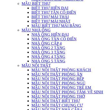
MẪU BIỆT THỰ
BIỆT THỰ HIỆN ĐẠI
BIỆT THỰ TÂN CỔ ĐIỂN
BIỆT THỰ MÁI THÁI
BIỆT THỰ MÁI NHẬT
MẪU BIỆT THỰ MÁI BẰNG
MẪU NHÀ ỐNG
NHÀ ỐNG HIỆN ĐẠI
NHÀ ỐNG TÂN CỔ ĐIỂN
NHÀ ỐNG CẤP 4
NHÀ ỐNG 2 TẦNG
NHÀ ỐNG 3 TẦNG
NHÀ ỐNG 4 TẦNG
NHÀ ỐNG 5 TẦNG
MẪU NỘI THẤT
MẪU NỘI THẤT PHÒNG KHÁCH
MẪU NỘI THẤT PHÒNG ĂN
MẪU NỘI THẤT PHÒNG BẾP
MẪU NỘI THẤT PHÒNG NGỦ
MẪU NỘI THẤT PHÒNG TRẺ EM
MẪU NỘI THẤT PHÒNG TẮM, VỆ SINH
MẪU NỘI THẤT PHÒNG THỜ
MẪU NỘI THẤT BIỆT THỰ
MẪU NỘI THẤT CHUNG CƯ
MẪU NỘI THẤT NHÀ CẤP 4