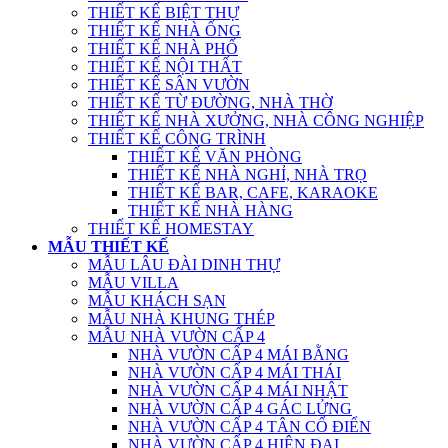
THIẾT KẾ BIỆT THỰ
THIẾT KẾ NHÀ ỐNG
THIẾT KẾ NHÀ PHỐ
THIẾT KẾ NỘI THẤT
THIẾT KẾ SÂN VƯỜN
THIẾT KẾ TỪ ĐƯỜNG, NHÀ THỜ
THIẾT KẾ NHÀ XƯỞNG, NHÀ CÔNG NGHIỆP
THIẾT KẾ CÔNG TRÌNH
THIẾT KẾ VĂN PHÒNG
THIẾT KẾ NHÀ NGHỈ, NHÀ TRỌ
THIẾT KẾ BAR, CAFE, KARAOKE
THIẾT KẾ NHÀ HÀNG
THIẾT KẾ HOMESTAY
MẪU THIẾT KẾ
MẪU LÂU ĐÀI DINH THỰ
MẪU VILLA
MẪU KHÁCH SẠN
MẪU NHÀ KHUNG THÉP
MẪU NHÀ VƯỜN CẤP 4
NHÀ VƯỜN CẤP 4 MÁI BẰNG
NHÀ VƯỜN CẤP 4 MÁI THÁI
NHÀ VƯỜN CẤP 4 MÁI NHẬT
NHÀ VƯỜN CẤP 4 GÁC LỬNG
NHÀ VƯỜN CẤP 4 TÂN CỔ ĐIỂN
NHÀ VƯỜN CẤP 4 HIỆN ĐẠI