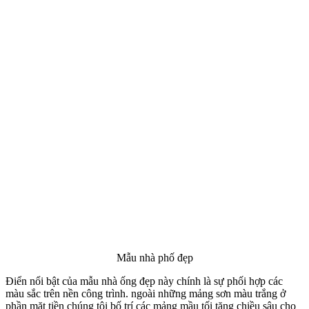
Góc nhìn bên phải mẫu nhà ống đẹp
Từng điểm lồi lõm trên công trình đã được chúng tôi tính toán chi
tiết và tỉ mỉ đến từng góc cạnh, đảm bảo công trình phải hoàn hảo
nhất ở mọi ngóc nhìn. Gia chủ mong muốn ngôi nhà của mình phải
khác biệt với các mẫu nhà xung quanh nhưng vẫn mang toát lên
được phong cách và sở thích của mình. Nhưng khi công trình hoàn
thành anh và mọi người trong gia đình anh vô cùng hài lòng.