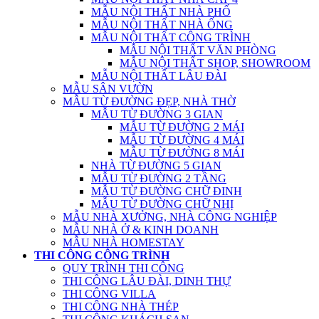
MẪU NỘI THẤT NHÀ PHỐ
MẪU NỘI THẤT NHÀ ỐNG
MẪU NỘI THẤT CÔNG TRÌNH
MẪU NỘI THẤT VĂN PHÒNG
MẪU NỘI THẤT SHOP, SHOWROOM
MẪU NỘI THẤT LÂU ĐÀI
MẪU SÂN VƯỜN
MẪU TỪ ĐƯỜNG ĐẸP, NHÀ THỜ
MẪU TỪ ĐƯỜNG 3 GIAN
MẪU TỪ ĐƯỜNG 2 MÁI
MẪU TỪ ĐƯỜNG 4 MÁI
MẪU TỪ ĐƯỜNG 8 MÁI
NHÀ TỪ ĐƯỜNG 5 GIAN
MẪU TỪ ĐƯỜNG 2 TẦNG
MẪU TỪ ĐƯỜNG CHỮ ĐINH
MẪU TỪ ĐƯỜNG CHỮ NHỊ
MẪU NHÀ XƯỞNG, NHÀ CÔNG NGHIỆP
MẪU NHÀ Ở & KINH DOANH
MẪU NHÀ HOMESTAY
THI CÔNG CÔNG TRÌNH
QUY TRÌNH THI CÔNG
THI CÔNG LÂU ĐÀI, DINH THỰ
THI CÔNG VILLA
THI CÔNG NHÀ THÉP