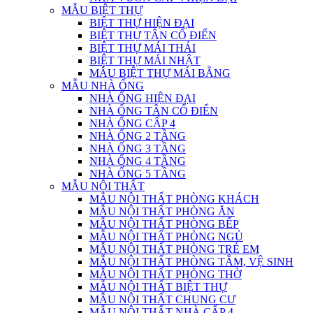
MẪU BIỆT THỰ
BIỆT THỰ HIỆN ĐẠI
BIỆT THỰ TÂN CỔ ĐIỂN
BIỆT THỰ MÁI THÁI
BIỆT THỰ MÁI NHẬT
MẪU BIỆT THỰ MÁI BẰNG
MẪU NHÀ ỐNG
NHÀ ỐNG HIỆN ĐẠI
NHÀ ỐNG TÂN CỔ ĐIỂN
NHÀ ỐNG CẤP 4
NHÀ ỐNG 2 TẦNG
NHÀ ỐNG 3 TẦNG
NHÀ ỐNG 4 TẦNG
NHÀ ỐNG 5 TẦNG
MẪU NỘI THẤT
MẪU NỘI THẤT PHÒNG KHÁCH
MẪU NỘI THẤT PHÒNG ĂN
MẪU NỘI THẤT PHÒNG BẾP
MẪU NỘI THẤT PHÒNG NGỦ
MẪU NỘI THẤT PHÒNG TRẺ EM
MẪU NỘI THẤT PHÒNG TẮM, VỆ SINH
MẪU NỘI THẤT PHÒNG THỜ
MẪU NỘI THẤT BIỆT THỰ
MẪU NỘI THẤT CHUNG CƯ
MẪU NỘI THẤT NHÀ CẤP 4