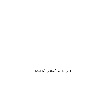
Mặt bằng thiết kế tầng 2
Mặt Bằng Công Năng Nhà Ống 2 Tầng Đẹp