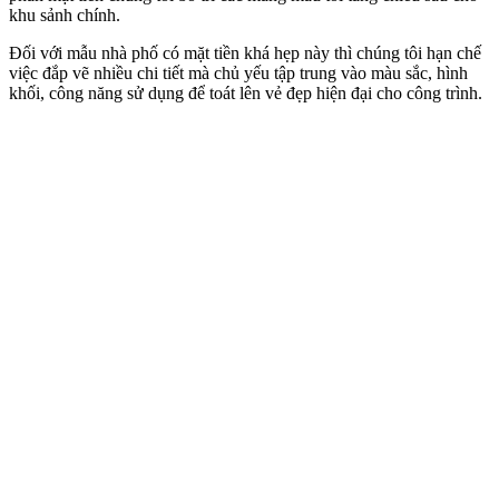
Góc nhìn phía sau mẫu nhà ống đẹp
Đối với nhà ống, việc thiết kế sao cho mang được nắng gió vào
khắp các không gian là cả một vấn đề. Tuy nhiên, nhờ lợi thế về
diện tích cũng như chiều dài của ngôi nhà nên toàn bộ không gian
được chiếu sáng bởi hệ thống giếng trời rộng giữa nhà. Nơi đây
được trồng nhiều cây đóng vai trò như một lá phổi xanh, là trái tim
cho cả ngôi nhà.
Video Khảo Sát Công Trình Nhà Ống