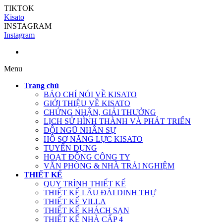
TIKTOK
Kisato
INSTAGRAM
Instagram
Menu
Trang chủ
BÁO CHÍ NÓI VỀ KISATO
GIỚI THIỆU VỀ KISATO
CHỨNG NHẬN, GIẢI THƯỞNG
LỊCH SỬ HÌNH THÀNH VÀ PHÁT TRIỂN
ĐỘI NGŨ NHÂN SỰ
HỒ SƠ NĂNG LỰC KISATO
TUYỂN DỤNG
HOẠT ĐỘNG CÔNG TY
VĂN PHÒNG & NHÀ TRẢI NGHIỆM
THIẾT KẾ
QUY TRÌNH THIẾT KẾ
THIẾT KẾ LÂU ĐÀI DINH THỰ
THIẾT KẾ VILLA
THIẾT KẾ KHÁCH SẠN
THIẾT KẾ NHÀ CẤP 4