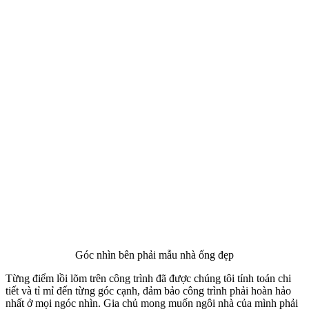
Mặt Bằng Thiết Kế Nhà Ống Đẹp Này
Sau khi tiến hành khảo sát hiện trường khu đất và lắng nghe những
mong muốn của gia đình anh Nam về ngôi nhà trong tương
lai chúng tôi đã lên phương án thiết kế công trình mẫu nhà ống 2
tầng đẹp năm 2019 như sau: Chiều ngang của công trình là 5,81m.
Từ trục 1 đến trục 2 là 3,63 m. Từ trục 2 đến trục 3 là 2 m. Chiều
sâu của công trình là 22 m được chia làm 5 lưới trục. Từ trục A đến
trúc B là 5 m; từ trục B đến trục C là 5 m; từ trục C đến trục D là
4 m; từ trục D đến trục E là 4 m. từ trục E đến trục F là 4 m