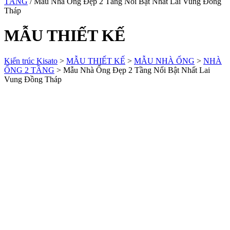
TẦNG
/ Mẫu Nhà Ống Đẹp 2 Tầng Nổi Bật Nhất Lai Vung Đồng
Tháp
MẪU THIẾT KẾ
Kiến trúc Kisato
>
MẪU THIẾT KẾ
>
MẪU NHÀ ỐNG
>
NHÀ
ỐNG 2 TẦNG
>
Mẫu Nhà Ống Đẹp 2 Tầng Nổi Bật Nhất Lai
Vung Đồng Tháp