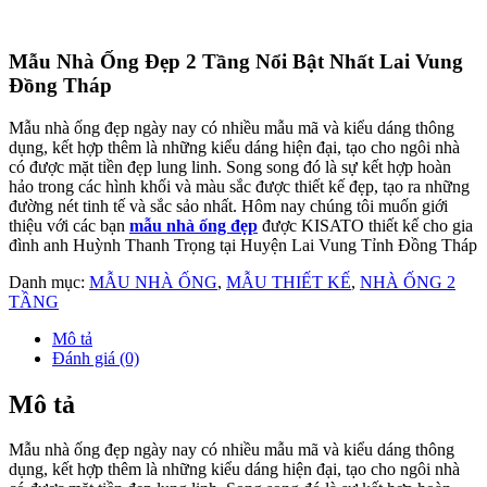
Góc nhìn bên trái
Nhìn toàn cảnh, các bạn có thể thấy công trình mẫu nhà ống đẹp 2
tầng này rất nổi bật với phong cách kiến trúc mang hơi hướng rất
hiện đại, trẻ trung với hình khối và màu sắc nhã nhặn, sang trọng
Cách thiết kế nhà lệch tầng sẽ tạo cảm giác gần gũi với thiên nhiên
hơn vì đón được nắng, gió từ các hướng kết hợp với lan can trồng
các loại cây xanh giúp không gian nhà thêm xanh mát.