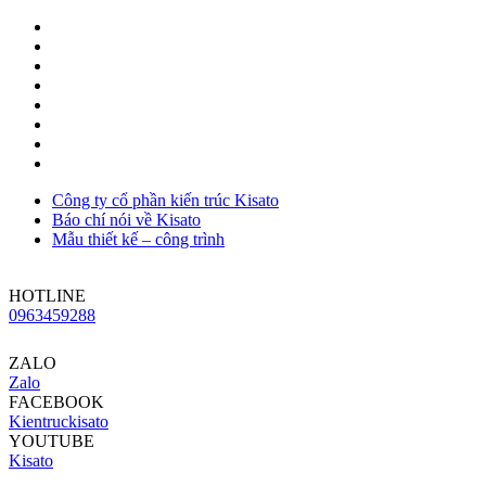
Công ty cổ phần kiến trúc Kisato
Báo chí nói về Kisato
Mẫu thiết kế – công trình
HOTLINE
0963459288
ZALO
Zalo
FACEBOOK
Kientruckisato
YOUTUBE
Kisato