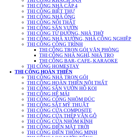
THI CÔNG KHÁCH SẠN
THI CÔNG NHÀ CẤP 4
THI CÔNG BIỆT THỰ
THI CÔNG NHÀ ỐNG
THI CÔNG NỘI THẤT
THI CÔNG SÂN VƯỜN
THI CÔNG TỪ ĐƯỜNG, NHÀ THỜ
THI CÔNG NHÀ XƯỞNG, NHÀ CÔNG NGHIỆP
THI CÔNG CÔNG TRÌNH
THI CÔNG TRỌN GÓI VĂN PHÒNG
THI CÔNG NHÀ NGHỈ, NHÀ TRỌ
THI CÔNG BAR- CAFE- KARAOKE
THI CÔNG HOMESTAY
THI CÔNG HOÀN THIỆN
THI CÔNG NHÀ TRỌN GÓI
THI CÔNG HOÀN THIỆN NỘI THẤT
THI CÔNG SÂN VƯỜN HỒ KOI
THI CÔNG HỆ MÁI
THI CÔNG CỔNG NHÔM ĐÚC
THI CÔNG SẮT MỸ THUẬT
THI CÔNG CỬA COMPOSITE
THI CÔNG CỬA THÉP VÂN GỖ
THI CÔNG CỬA NHÔM KÍNH
THI CÔNG ĐIỆN MẶT TRỜI
THI CÔNG ĐIỆN THÔNG MINH