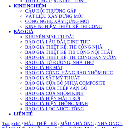
THI CÔNG LỌC NƯỚC TỔNG
KINH NGHIỆM
CÂU HỎI THƯỜNG GẶP
VẬT LIỆU XÂY DỰNG MỚI
CÔNG NGHỆ XÂY DỰNG MỚI
KINH NGHIỆM THIẾT KẾ THI CÔNG
BÁO GIÁ
KHUYẾN MẠI, ƯU ĐÃI
BÁO GIÁ LÂU ĐÀI, DINH THỰ
BÁO GIÁ THIẾT KẾ, THI CÔNG NHÀ
BÁO GIÁ THIẾT KẾ THI CÔNG NỘI THẤT
BÁO GIÁ THIẾT KẾ, THI CÔNG SÂN VƯỜN
BÁO GIÁ TỪ ĐƯỜNG, NHÀ THỜ
BÁO GIÁ HỆ MÁI
BÁO GIÁ CỔNG, HÀNG RÀO NHÔM ĐÚC
BÁO GIÁ SẮT MỸ THUẬT
BÁO GIÁ CỬA GỖ NHỰA COMPOSITE
BÁO GIÁ CỬA THÉP VÂN GỖ
BÁO GIÁ CỬA NHÔM KÍNH
BÁO GIÁ ĐIỆN MẶT TRỜI
BÁO GIÁ ĐIỆN THÔNG MINH
BÁO GIÁ LỌC NƯỚC TỔNG
LIÊN HỆ
Trang chủ
/
MẪU THIẾT KẾ
/
MẪU NHÀ ỐNG
/
NHÀ ỐNG 2