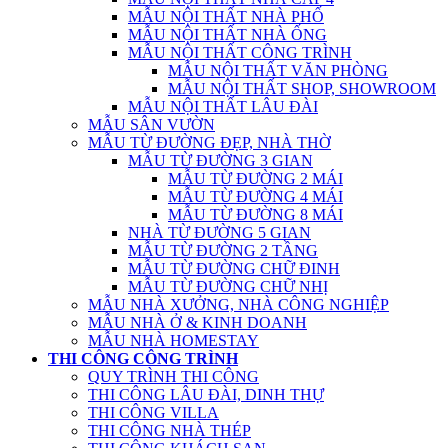
MẪU NỘI THẤT NHÀ PHỐ
MẪU NỘI THẤT NHÀ ỐNG
MẪU NỘI THẤT CÔNG TRÌNH
MẪU NỘI THẤT VĂN PHÒNG
MẪU NỘI THẤT SHOP, SHOWROOM
MẪU NỘI THẤT LÂU ĐÀI
MẪU SÂN VƯỜN
MẪU TỪ ĐƯỜNG ĐẸP, NHÀ THỜ
MẪU TỪ ĐƯỜNG 3 GIAN
MẪU TỪ ĐƯỜNG 2 MÁI
MẪU TỪ ĐƯỜNG 4 MÁI
MẪU TỪ ĐƯỜNG 8 MÁI
NHÀ TỪ ĐƯỜNG 5 GIAN
MẪU TỪ ĐƯỜNG 2 TẦNG
MẪU TỪ ĐƯỜNG CHỮ ĐINH
MẪU TỪ ĐƯỜNG CHỮ NHỊ
MẪU NHÀ XƯỞNG, NHÀ CÔNG NGHIỆP
MẪU NHÀ Ở & KINH DOANH
MẪU NHÀ HOMESTAY
THI CÔNG CÔNG TRÌNH
QUY TRÌNH THI CÔNG
THI CÔNG LÂU ĐÀI, DINH THỰ
THI CÔNG VILLA
THI CÔNG NHÀ THÉP