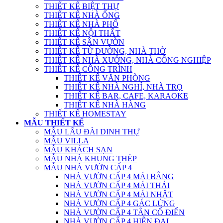
THIẾT KẾ BIỆT THỰ
THIẾT KẾ NHÀ ỐNG
THIẾT KẾ NHÀ PHỐ
THIẾT KẾ NỘI THẤT
THIẾT KẾ SÂN VƯỜN
THIẾT KẾ TỪ ĐƯỜNG, NHÀ THỜ
THIẾT KẾ NHÀ XƯỞNG, NHÀ CÔNG NGHIỆP
THIẾT KẾ CÔNG TRÌNH
THIẾT KẾ VĂN PHÒNG
THIẾT KẾ NHÀ NGHỈ, NHÀ TRỌ
THIẾT KẾ BAR, CAFE, KARAOKE
THIẾT KẾ NHÀ HÀNG
THIẾT KẾ HOMESTAY
MẪU THIẾT KẾ
MẪU LÂU ĐÀI DINH THỰ
MẪU VILLA
MẪU KHÁCH SẠN
MẪU NHÀ KHUNG THÉP
MẪU NHÀ VƯỜN CẤP 4
NHÀ VƯỜN CẤP 4 MÁI BẰNG
NHÀ VƯỜN CẤP 4 MÁI THÁI
NHÀ VƯỜN CẤP 4 MÁI NHẬT
NHÀ VƯỜN CẤP 4 GÁC LỬNG
NHÀ VƯỜN CẤP 4 TÂN CỔ ĐIỂN
NHÀ VƯỜN CẤP 4 HIỆN ĐẠI