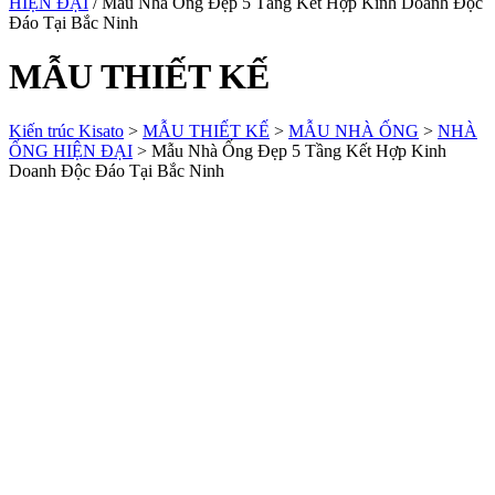
HIỆN ĐẠI
/ Mẫu Nhà Ống Đẹp 5 Tầng Kết Hợp Kinh Doanh Độc
Đáo Tại Bắc Ninh
MẪU THIẾT KẾ
Kiến trúc Kisato
>
MẪU THIẾT KẾ
>
MẪU NHÀ ỐNG
>
NHÀ
ỐNG HIỆN ĐẠI
>
Mẫu Nhà Ống Đẹp 5 Tầng Kết Hợp Kinh
Doanh Độc Đáo Tại Bắc Ninh