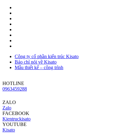
Công ty cổ phần kiến trúc Kisato
Báo chí nói về Kisato
Mẫu thiết kế – công trình
HOTLINE
0963459288
ZALO
Zalo
FACEBOOK
Kientruckisato
YOUTUBE
Kisato