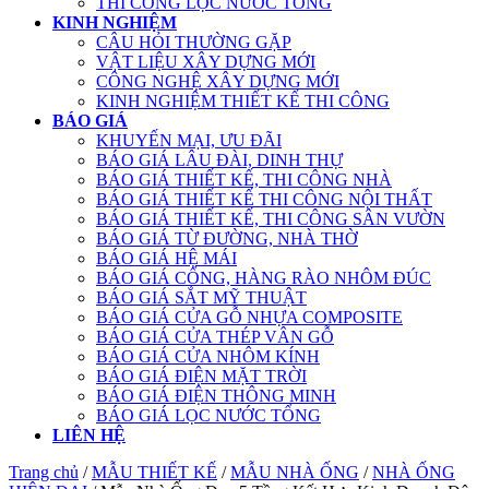
THI CÔNG LỌC NƯỚC TỔNG
KINH NGHIỆM
CÂU HỎI THƯỜNG GẶP
VẬT LIỆU XÂY DỰNG MỚI
CÔNG NGHỆ XÂY DỰNG MỚI
KINH NGHIỆM THIẾT KẾ THI CÔNG
BÁO GIÁ
KHUYẾN MẠI, ƯU ĐÃI
BÁO GIÁ LÂU ĐÀI, DINH THỰ
BÁO GIÁ THIẾT KẾ, THI CÔNG NHÀ
BÁO GIÁ THIẾT KẾ THI CÔNG NỘI THẤT
BÁO GIÁ THIẾT KẾ, THI CÔNG SÂN VƯỜN
BÁO GIÁ TỪ ĐƯỜNG, NHÀ THỜ
BÁO GIÁ HỆ MÁI
BÁO GIÁ CỔNG, HÀNG RÀO NHÔM ĐÚC
BÁO GIÁ SẮT MỸ THUẬT
BÁO GIÁ CỬA GỖ NHỰA COMPOSITE
BÁO GIÁ CỬA THÉP VÂN GỖ
BÁO GIÁ CỬA NHÔM KÍNH
BÁO GIÁ ĐIỆN MẶT TRỜI
BÁO GIÁ ĐIỆN THÔNG MINH
BÁO GIÁ LỌC NƯỚC TỔNG
LIÊN HỆ
Trang chủ
/
MẪU THIẾT KẾ
/
MẪU NHÀ ỐNG
/
NHÀ ỐNG