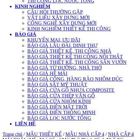
THI CÔNG LỌC NƯỚC TỔNG
KINH NGHIỆM
CÂU HỎI THƯỜNG GẶP
VẬT LIỆU XÂY DỰNG MỚI
CÔNG NGHỆ XÂY DỰNG MỚI
KINH NGHIỆM THIẾT KẾ THI CÔNG
BÁO GIÁ
KHUYẾN MẠI, ƯU ĐÃI
BÁO GIÁ LÂU ĐÀI, DINH THỰ
BÁO GIÁ THIẾT KẾ, THI CÔNG NHÀ
BÁO GIÁ THIẾT KẾ THI CÔNG NỘI THẤT
BÁO GIÁ THIẾT KẾ, THI CÔNG SÂN VƯỜN
BÁO GIÁ TỪ ĐƯỜNG, NHÀ THỜ
BÁO GIÁ HỆ MÁI
BÁO GIÁ CỔNG, HÀNG RÀO NHÔM ĐÚC
BÁO GIÁ SẮT MỸ THUẬT
BÁO GIÁ CỬA GỖ NHỰA COMPOSITE
BÁO GIÁ CỬA THÉP VÂN GỖ
BÁO GIÁ CỬA NHÔM KÍNH
BÁO GIÁ ĐIỆN MẶT TRỜI
BÁO GIÁ ĐIỆN THÔNG MINH
BÁO GIÁ LỌC NƯỚC TỔNG
LIÊN HỆ
Trang chủ
/
MẪU THIẾT KẾ
/
MẪU NHÀ CẤP 4
/
NHÀ CẤP 4