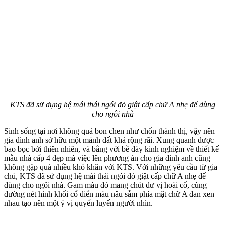
KTS đã sử dụng hệ mái thái ngói đỏ giật cấp chữ A nhẹ để dùng
cho ngôi nhà
Sinh sống tại nơi không quá bon chen như chốn thành thị, vậy nên
gia đình anh sở hữu một mảnh đất khá rộng rãi. Xung quanh được
bao bọc bởi thiên nhiên, và bằng với bề dày kinh nghiệm về thiết kế
mẫu nhà cấp 4 đẹp mà việc lên phương án cho gia đình anh cũng
không gặp quá nhiều khó khăn với KTS. Với những yêu cầu từ gia
chủ, KTS đã sử dụng hệ mái thái ngói đỏ giật cấp chữ A nhẹ để
dùng cho ngôi nhà. Gam màu đỏ mang chút dư vị hoài cổ, cùng
đường nét hình khối cổ điển màu nâu sẫm phía mặt chữ A đan xen
nhau tạo nên một ý vị quyến luyến người nhìn.