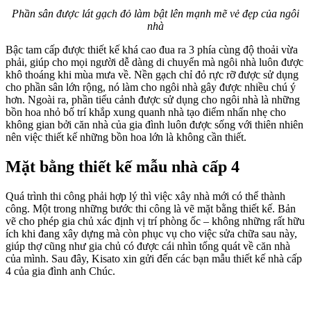
Phần sân được lát gạch đỏ làm bật lên mạnh mẽ vẻ đẹp của ngôi
nhà
Bậc tam cấp được thiết kế khá cao đua ra 3 phía cùng độ thoải vừa
phải, giúp cho mọi người dễ dàng di chuyển mà ngôi nhà luôn được
khô thoáng khi mùa mưa về. Nền gạch chỉ đỏ rực rỡ được sử dụng
cho phần sân lớn rộng, nó làm cho ngôi nhà gây được nhiều chú ý
hơn. Ngoài ra, phần tiểu cảnh được sử dụng cho ngôi nhà là những
bồn hoa nhỏ bố trí khắp xung quanh nhà tạo điểm nhấn nhẹ cho
không gian bởi căn nhà của gia đình luôn được sống với thiên nhiên
nên việc thiết kế những bồn hoa lớn là không cần thiết.
Mặt bằng thiết kế mẫu nhà cấp 4
Quá trình thi công phải hợp lý thì việc xây nhà mới có thể thành
công. Một trong những bước thi công là vẽ mặt bằng thiết kế. Bản
vẽ cho phép gia chủ xác định vị trí phòng ốc – không những rất hữu
ích khi đang xây dựng mà còn phục vụ cho việc sửa chữa sau này,
giúp thợ cũng như gia chủ có được cái nhìn tổng quát về căn nhà
của mình. Sau đây, Kisato xin gửi đến các bạn mẫu thiết kế nhà cấp
4 của gia đình anh Chúc.