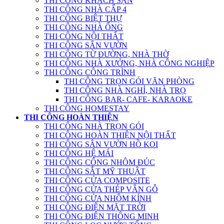
THI CÔNG KHÁCH SẠN
THI CÔNG NHÀ CẤP 4
THI CÔNG BIỆT THỰ
THI CÔNG NHÀ ỐNG
THI CÔNG NỘI THẤT
THI CÔNG SÂN VƯỜN
THI CÔNG TỪ ĐƯỜNG, NHÀ THỜ
THI CÔNG NHÀ XƯỞNG, NHÀ CÔNG NGHIỆP
THI CÔNG CÔNG TRÌNH
THI CÔNG TRỌN GÓI VĂN PHÒNG
THI CÔNG NHÀ NGHỈ, NHÀ TRỌ
THI CÔNG BAR- CAFE- KARAOKE
THI CÔNG HOMESTAY
THI CÔNG HOÀN THIỆN
THI CÔNG NHÀ TRỌN GÓI
THI CÔNG HOÀN THIỆN NỘI THẤT
THI CÔNG SÂN VƯỜN HỒ KOI
THI CÔNG HỆ MÁI
THI CÔNG CỔNG NHÔM ĐÚC
THI CÔNG SẮT MỸ THUẬT
THI CÔNG CỬA COMPOSITE
THI CÔNG CỬA THÉP VÂN GỖ
THI CÔNG CỬA NHÔM KÍNH
THI CÔNG ĐIỆN MẶT TRỜI
THI CÔNG ĐIỆN THÔNG MINH