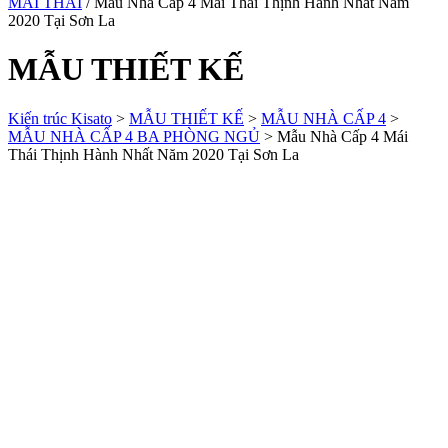
MÁI THÁI
/ Mẫu Nhà Cấp 4 Mái Thái Thịnh Hành Nhất Năm
2020 Tại Sơn La
MẪU THIẾT KẾ
Kiến trúc Kisato
>
MẪU THIẾT KẾ
>
MẪU NHÀ CẤP 4
>
MẪU NHÀ CẤP 4 BA PHÒNG NGỦ
>
Mẫu Nhà Cấp 4 Mái
Thái Thịnh Hành Nhất Năm 2020 Tại Sơn La