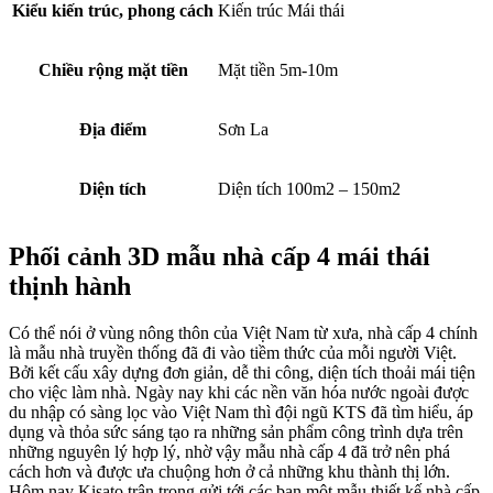
Kiểu kiến trúc, phong cách
Kiến trúc Mái thái
Chiều rộng mặt tiền
Mặt tiền 5m-10m
Địa điểm
Sơn La
Diện tích
Diện tích 100m2 – 150m2
Phối cảnh 3D mẫu nhà cấp 4 mái thái
thịnh hành
Có thể nói ở vùng nông thôn của Việt Nam từ xưa, nhà cấp 4 chính
là mẫu nhà truyền thống đã đi vào tiềm thức của mỗi người Việt.
Bởi kết cấu xây dựng đơn giản, dễ thi công, diện tích thoải mái tiện
cho việc làm nhà. Ngày nay khi các nền văn hóa nước ngoài được
du nhập có sàng lọc vào Việt Nam thì đội ngũ KTS đã tìm hiểu, áp
dụng và thỏa sức sáng tạo ra những sản phẩm công trình dựa trên
những nguyên lý hợp lý, nhờ vậy mẫu nhà cấp 4 đã trở nên phá
cách hơn và được ưa chuộng hơn ở cả những khu thành thị lớn.
Hôm nay Kisato trân trọng gửi tới các bạn một mẫu thiết kế nhà cấp