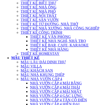
THIẾT KẾ BIỆT THỰ
THIẾT KẾ NHÀ ỐNG
THIẾT KẾ NHÀ PHỐ
THIẾT KẾ NỘI THẤT
THIẾT KẾ SÂN VƯỜN
THIẾT KẾ TỪ ĐƯỜNG, NHÀ THỜ
THIẾT KẾ NHÀ XƯỞNG, NHÀ CÔNG NGHIỆP
THIẾT KẾ CÔNG TRÌNH
THIẾT KẾ VĂN PHÒNG
THIẾT KẾ NHÀ NGHỈ, NHÀ TRỌ
THIẾT KẾ BAR, CAFE, KARAOKE
THIẾT KẾ NHÀ HÀNG
THIẾT KẾ HOMESTAY
MẪU THIẾT KẾ
MẪU LÂU ĐÀI DINH THỰ
MẪU VILLA
MẪU KHÁCH SẠN
MẪU NHÀ KHUNG THÉP
MẪU NHÀ VƯỜN CẤP 4
NHÀ VƯỜN CẤP 4 MÁI BẰNG
NHÀ VƯỜN CẤP 4 MÁI THÁI
NHÀ VƯỜN CẤP 4 MÁI NHẬT
NHÀ VƯỜN CẤP 4 GÁC LỬNG
NHÀ VƯỜN CẤP 4 TÂN CỔ ĐIỂN
NHÀ VƯỜN CẤP 4 HIỆN ĐẠI