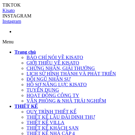
TIKTOK
Kisato
INSTAGRAM
Instagram
Menu
Trang chủ
BÁO CHÍ NÓI VỀ KISATO
GIỚI THIỆU VỀ KISATO
CHỨNG NHẬN, GIẢI THƯỞNG
LỊCH SỬ HÌNH THÀNH VÀ PHÁT TRIỂN
ĐỘI NGŨ NHÂN SỰ
HỒ SƠ NĂNG LỰC KISATO
TUYỂN DỤNG
HOẠT ĐỘNG CÔNG TY
VĂN PHÒNG & NHÀ TRẢI NGHIỆM
THIẾT KẾ
QUY TRÌNH THIẾT KẾ
THIẾT KẾ LÂU ĐÀI DINH THỰ
THIẾT KẾ VILLA
THIẾT KẾ KHÁCH SẠN
THIẾT KẾ NHÀ CẤP 4