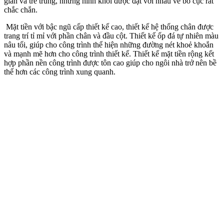
giản và trẻ trung, những hình khối được đặt với nhau về bố cục rất
chắc chắn.
Mặt tiền với bậc ngũ cấp thiết kế cao, thiết kế hệ thống chân được
trang trí tỉ mỉ với phần chân và đầu cột. Thiết kế ốp đá tự nhiên màu
nâu tối, giúp cho công trình thể hiện những đường nét khoẻ khoắn
và mạnh mẽ hơn cho công trình thiết kế.​ Thiết kế mặt tiền rộng kết
hợp phần nền công trình được tôn cao giúp cho ngôi nhà trở nên bề
thế hơn các công trình xung quanh.