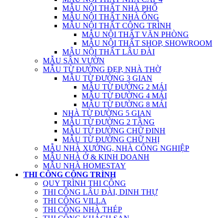
MẪU NỘI THẤT NHÀ PHỐ
MẪU NỘI THẤT NHÀ ỐNG
MẪU NỘI THẤT CÔNG TRÌNH
MẪU NỘI THẤT VĂN PHÒNG
MẪU NỘI THẤT SHOP, SHOWROOM
MẪU NỘI THẤT LÂU ĐÀI
MẪU SÂN VƯỜN
MẪU TỪ ĐƯỜNG ĐẸP, NHÀ THỜ
MẪU TỪ ĐƯỜNG 3 GIAN
MẪU TỪ ĐƯỜNG 2 MÁI
MẪU TỪ ĐƯỜNG 4 MÁI
MẪU TỪ ĐƯỜNG 8 MÁI
NHÀ TỪ ĐƯỜNG 5 GIAN
MẪU TỪ ĐƯỜNG 2 TẦNG
MẪU TỪ ĐƯỜNG CHỮ ĐINH
MẪU TỪ ĐƯỜNG CHỮ NHỊ
MẪU NHÀ XƯỞNG, NHÀ CÔNG NGHIỆP
MẪU NHÀ Ở & KINH DOANH
MẪU NHÀ HOMESTAY
THI CÔNG CÔNG TRÌNH
QUY TRÌNH THI CÔNG
THI CÔNG LÂU ĐÀI, DINH THỰ
THI CÔNG VILLA
THI CÔNG NHÀ THÉP