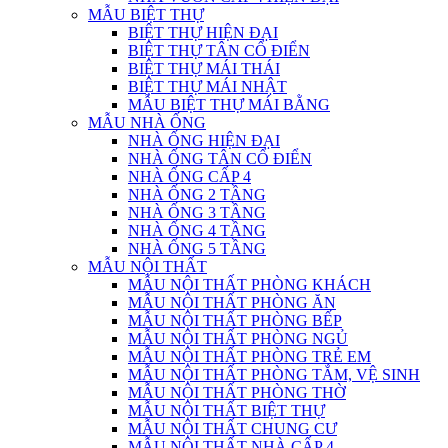
MẪU BIỆT THỰ
BIỆT THỰ HIỆN ĐẠI
BIỆT THỰ TÂN CỔ ĐIỂN
BIỆT THỰ MÁI THÁI
BIỆT THỰ MÁI NHẬT
MẪU BIỆT THỰ MÁI BẰNG
MẪU NHÀ ỐNG
NHÀ ỐNG HIỆN ĐẠI
NHÀ ỐNG TÂN CỔ ĐIỂN
NHÀ ỐNG CẤP 4
NHÀ ỐNG 2 TẦNG
NHÀ ỐNG 3 TẦNG
NHÀ ỐNG 4 TẦNG
NHÀ ỐNG 5 TẦNG
MẪU NỘI THẤT
MẪU NỘI THẤT PHÒNG KHÁCH
MẪU NỘI THẤT PHÒNG ĂN
MẪU NỘI THẤT PHÒNG BẾP
MẪU NỘI THẤT PHÒNG NGỦ
MẪU NỘI THẤT PHÒNG TRẺ EM
MẪU NỘI THẤT PHÒNG TẮM, VỆ SINH
MẪU NỘI THẤT PHÒNG THỜ
MẪU NỘI THẤT BIỆT THỰ
MẪU NỘI THẤT CHUNG CƯ
MẪU NỘI THẤT NHÀ CẤP 4