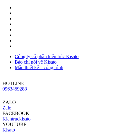
Công ty cổ phần kiến trúc Kisato
Báo chí nói về Kisato
Mẫu thiết kế – công trình
HOTLINE
0963459288
ZALO
Zalo
FACEBOOK
Kientruckisato
YOUTUBE
Kisato