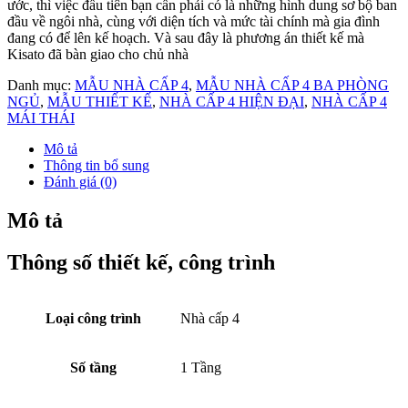
ước, thì việc đầu tiên bạn cần phải có là những hình dung sơ bộ ban
đầu về ngôi nhà, cùng với diện tích và mức tài chính mà gia đình
đang có để lên kế hoạch. Và sau đây là phương án thiết kế mà
Kisato đã bàn giao cho chủ nhà
Danh mục:
MẪU NHÀ CẤP 4
,
MẪU NHÀ CẤP 4 BA PHÒNG
NGỦ
,
MẪU THIẾT KẾ
,
NHÀ CẤP 4 HIỆN ĐẠI
,
NHÀ CẤP 4
MÁI THÁI
Mô tả
Thông tin bổ sung
Đánh giá (0)
Mô tả
Thông số thiết kế, công trình
Loại công trình
Nhà cấp 4
Số tầng
1 Tầng