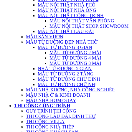
MẪU NỘI THẤT NHÀ PHỐ
MẪU NỘI THẤT NHÀ ỐNG
MẪU NỘI THẤT CÔNG TRÌNH
MẪU NỘI THẤT VĂN PHÒNG
MẪU NỘI THẤT SHOP, SHOWROOM
MẪU NỘI THẤT LÂU ĐÀI
MẪU SÂN VƯỜN
MẪU TỪ ĐƯỜNG ĐẸP, NHÀ THỜ
MẪU TỪ ĐƯỜNG 3 GIAN
MẪU TỪ ĐƯỜNG 2 MÁI
MẪU TỪ ĐƯỜNG 4 MÁI
MẪU TỪ ĐƯỜNG 8 MÁI
NHÀ TỪ ĐƯỜNG 5 GIAN
MẪU TỪ ĐƯỜNG 2 TẦNG
MẪU TỪ ĐƯỜNG CHỮ ĐINH
MẪU TỪ ĐƯỜNG CHỮ NHỊ
MẪU NHÀ XƯỞNG, NHÀ CÔNG NGHIỆP
MẪU NHÀ Ở & KINH DOANH
MẪU NHÀ HOMESTAY
THI CÔNG CÔNG TRÌNH
QUY TRÌNH THI CÔNG
THI CÔNG LÂU ĐÀI, DINH THỰ
THI CÔNG VILLA
THI CÔNG NHÀ THÉP