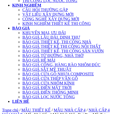
THI CÔNG LỌC NƯỚC TỔNG
KINH NGHIỆM
CÂU HỎI THƯỜNG GẶP
VẬT LIỆU XÂY DỰNG MỚI
CÔNG NGHỆ XÂY DỰNG MỚI
KINH NGHIỆM THIẾT KẾ THI CÔNG
BÁO GIÁ
KHUYẾN MẠI, ƯU ĐÃI
BÁO GIÁ LÂU ĐÀI, DINH THỰ
BÁO GIÁ THIẾT KẾ, THI CÔNG NHÀ
BÁO GIÁ THIẾT KẾ THI CÔNG NỘI THẤT
BÁO GIÁ THIẾT KẾ, THI CÔNG SÂN VƯỜN
BÁO GIÁ TỪ ĐƯỜNG, NHÀ THỜ
BÁO GIÁ HỆ MÁI
BÁO GIÁ CỔNG, HÀNG RÀO NHÔM ĐÚC
BÁO GIÁ SẮT MỸ THUẬT
BÁO GIÁ CỬA GỖ NHỰA COMPOSITE
BÁO GIÁ CỬA THÉP VÂN GỖ
BÁO GIÁ CỬA NHÔM KÍNH
BÁO GIÁ ĐIỆN MẶT TRỜI
BÁO GIÁ ĐIỆN THÔNG MINH
BÁO GIÁ LỌC NƯỚC TỔNG
LIÊN HỆ
Trang chủ
/
MẪU THIẾT KẾ
/
MẪU NHÀ CẤP 4
/
NHÀ CẤP 4