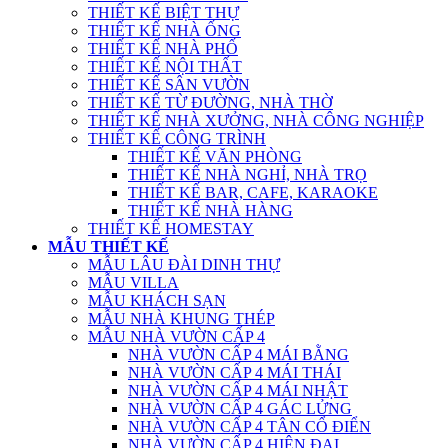
THIẾT KẾ BIỆT THỰ
THIẾT KẾ NHÀ ỐNG
THIẾT KẾ NHÀ PHỐ
THIẾT KẾ NỘI THẤT
THIẾT KẾ SÂN VƯỜN
THIẾT KẾ TỪ ĐƯỜNG, NHÀ THỜ
THIẾT KẾ NHÀ XƯỞNG, NHÀ CÔNG NGHIỆP
THIẾT KẾ CÔNG TRÌNH
THIẾT KẾ VĂN PHÒNG
THIẾT KẾ NHÀ NGHỈ, NHÀ TRỌ
THIẾT KẾ BAR, CAFE, KARAOKE
THIẾT KẾ NHÀ HÀNG
THIẾT KẾ HOMESTAY
MẪU THIẾT KẾ
MẪU LÂU ĐÀI DINH THỰ
MẪU VILLA
MẪU KHÁCH SẠN
MẪU NHÀ KHUNG THÉP
MẪU NHÀ VƯỜN CẤP 4
NHÀ VƯỜN CẤP 4 MÁI BẰNG
NHÀ VƯỜN CẤP 4 MÁI THÁI
NHÀ VƯỜN CẤP 4 MÁI NHẬT
NHÀ VƯỜN CẤP 4 GÁC LỬNG
NHÀ VƯỜN CẤP 4 TÂN CỔ ĐIỂN
NHÀ VƯỜN CẤP 4 HIỆN ĐẠI