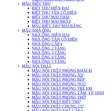
MẪU BIỆT THỰ
BIỆT THỰ HIỆN ĐẠI
BIỆT THỰ TÂN CỔ ĐIỂN
BIỆT THỰ MÁI THÁI
BIỆT THỰ MÁI NHẬT
MẪU BIỆT THỰ MÁI BẰNG
MẪU NHÀ ỐNG
NHÀ ỐNG HIỆN ĐẠI
NHÀ ỐNG TÂN CỔ ĐIỂN
NHÀ ỐNG CẤP 4
NHÀ ỐNG 2 TẦNG
NHÀ ỐNG 3 TẦNG
NHÀ ỐNG 4 TẦNG
NHÀ ỐNG 5 TẦNG
MẪU NỘI THẤT
MẪU NỘI THẤT PHÒNG KHÁCH
MẪU NỘI THẤT PHÒNG ĂN
MẪU NỘI THẤT PHÒNG BẾP
MẪU NỘI THẤT PHÒNG NGỦ
MẪU NỘI THẤT PHÒNG TRẺ EM
MẪU NỘI THẤT PHÒNG TẮM, VỆ SINH
MẪU NỘI THẤT PHÒNG THỜ
MẪU NỘI THẤT BIỆT THỰ
MẪU NỘI THẤT CHUNG CƯ
MẪU NỘI THẤT NHÀ CẤP 4