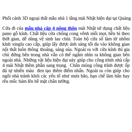
Phối cảnh 3D ngoại thất mẫu nhà 1 tầng mái Nhật hiện đại tại Quảng
Cửa đi của
mẫu nhà cấp 4 nông thôn
mái Nhật sử dụng chất liệu
pano gỗ kính. Chất liệu cửa chống cong vênh mối mọt, bền bỉ theo
thời gian, dễ dàng vệ sinh lau chùi. Toàn bộ cửa sổ làm từ nhôm
kính xingfa cao cấp, giúp lấy được ánh sáng tối đa vào không gian
nội thất luôn thông thoáng, sáng sủa. Ngoài ra với cửa kính thì gia
chủ đứng bên trong nhà vẫn có thể ngắm nhìn ra không gian bên
ngoài nhà. Những vật liệu hiện đại này giúp cho công trình nhà cấp
4 mái Nhật thêm phần sang trọng.
Chân móng công trình được ốp
đá tự nhiên màu đen tạo thêm điểm nhấn. Ngoài ra còn giúp cho
ngôi nhà tránh khỏi các yếu tố như mưa bão, hạn chế làm bẩn hay
rêu mốc bám lên bề mặt chân tường.