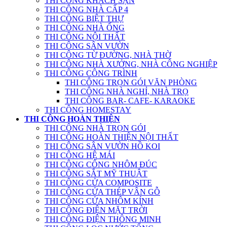
THI CÔNG KHÁCH SẠN
THI CÔNG NHÀ CẤP 4
THI CÔNG BIỆT THỰ
THI CÔNG NHÀ ỐNG
THI CÔNG NỘI THẤT
THI CÔNG SÂN VƯỜN
THI CÔNG TỪ ĐƯỜNG, NHÀ THỜ
THI CÔNG NHÀ XƯỞNG, NHÀ CÔNG NGHIỆP
THI CÔNG CÔNG TRÌNH
THI CÔNG TRỌN GÓI VĂN PHÒNG
THI CÔNG NHÀ NGHỈ, NHÀ TRỌ
THI CÔNG BAR- CAFE- KARAOKE
THI CÔNG HOMESTAY
THI CÔNG HOÀN THIỆN
THI CÔNG NHÀ TRỌN GÓI
THI CÔNG HOÀN THIỆN NỘI THẤT
THI CÔNG SÂN VƯỜN HỒ KOI
THI CÔNG HỆ MÁI
THI CÔNG CỔNG NHÔM ĐÚC
THI CÔNG SẮT MỸ THUẬT
THI CÔNG CỬA COMPOSITE
THI CÔNG CỬA THÉP VÂN GỖ
THI CÔNG CỬA NHÔM KÍNH
THI CÔNG ĐIỆN MẶT TRỜI
THI CÔNG ĐIỆN THÔNG MINH