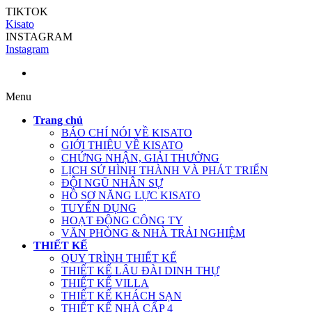
TIKTOK
Kisato
INSTAGRAM
Instagram
Menu
Trang chủ
BÁO CHÍ NÓI VỀ KISATO
GIỚI THIỆU VỀ KISATO
CHỨNG NHẬN, GIẢI THƯỞNG
LỊCH SỬ HÌNH THÀNH VÀ PHÁT TRIỂN
ĐỘI NGŨ NHÂN SỰ
HỒ SƠ NĂNG LỰC KISATO
TUYỂN DỤNG
HOẠT ĐỘNG CÔNG TY
VĂN PHÒNG & NHÀ TRẢI NGHIỆM
THIẾT KẾ
QUY TRÌNH THIẾT KẾ
THIẾT KẾ LÂU ĐÀI DINH THỰ
THIẾT KẾ VILLA
THIẾT KẾ KHÁCH SẠN
THIẾT KẾ NHÀ CẤP 4