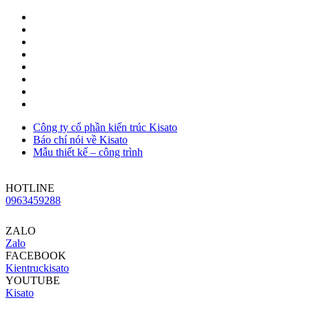
Công ty cổ phần kiến trúc Kisato
Báo chí nói về Kisato
Mẫu thiết kế – công trình
HOTLINE
0963459288
ZALO
Zalo
FACEBOOK
Kientruckisato
YOUTUBE
Kisato