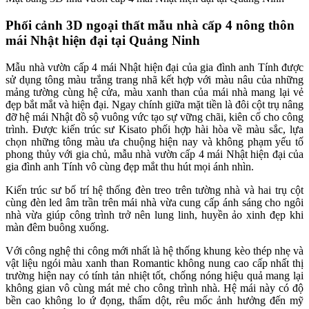
Phối cảnh 3D ngoại thất mẫu nhà cấp 4 nông thôn
mái Nhật hiện đại tại Quảng Ninh
Mẫu nhà vườn cấp 4 mái Nhật hiện đại của gia đình anh Tính được
sử dụng tông màu trắng trang nhã kết hợp với màu nâu của những
mảng tường cùng hệ cửa, màu xanh than của mái nhà mang lại vẻ
đẹp bắt mắt và hiện đại. Ngay chính giữa mặt tiền là đôi cột trụ nâng
đỡ hệ mái Nhật đồ sộ vuông vức tạo sự vững chãi, kiên cố cho công
trình. Được kiến trúc sư Kisato phối hợp hài hòa về màu sắc, lựa
chọn những tông màu ưa chuộng hiện nay và không phạm yếu tố
phong thủy với gia chủ, mẫu nhà vườn cấp 4 mái Nhật hiện đại của
gia đình anh Tính vô cùng đẹp mắt thu hút mọi ánh nhìn.
Kiến trúc sư bố trí hệ thống đèn treo trên tường nhà và hai trụ cột
cùng đèn led âm trần trên mái nhà vừa cung cấp ánh sáng cho ngôi
nhà vừa giúp công trình trở nên lung linh, huyền ảo xinh đẹp khi
màn đêm buông xuống.
Với công nghệ thi công mới nhất là hệ thống khung kèo thép nhẹ và
vật liệu ngói màu xanh than Romantic không nung cao cấp nhất thị
trường hiện nay có tính tản nhiệt tốt, chống nóng hiệu quả mang lại
không gian vô cùng mát mẻ cho công trình nhà. Hệ mái này có độ
bền cao không lo ứ đọng, thấm dột, rêu mốc ảnh hưởng đến mỹ