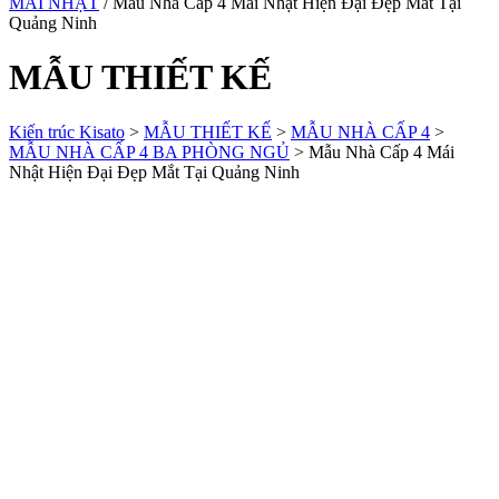
MÁI NHẬT
/ Mẫu Nhà Cấp 4 Mái Nhật Hiện Đại Đẹp Mắt Tại
Quảng Ninh
MẪU THIẾT KẾ
Kiến trúc Kisato
>
MẪU THIẾT KẾ
>
MẪU NHÀ CẤP 4
>
MẪU NHÀ CẤP 4 BA PHÒNG NGỦ
>
Mẫu Nhà Cấp 4 Mái
Nhật Hiện Đại Đẹp Mắt Tại Quảng Ninh