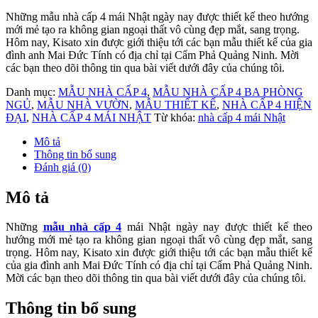
Những mẫu nhà cấp 4 mái Nhật ngày nay được thiết kế theo hướng
mới mẻ tạo ra không gian ngoại thất vô cùng đẹp mắt, sang trọng.
Hôm nay, Kisato xin được giới thiệu tới các bạn mẫu thiết kế của gia
đình anh Mai Đức Tính có địa chỉ tại Cẩm Phả Quảng Ninh. Mời
các bạn theo dõi thông tin qua bài viết dưới đây của chúng tôi.
Danh mục:
MẪU NHÀ CẤP 4
,
MẪU NHÀ CẤP 4 BA PHÒNG
NGỦ
,
MẪU NHÀ VƯỜN
,
MẪU THIẾT KẾ
,
NHÀ CẤP 4 HIỆN
ĐẠI
,
NHÀ CẤP 4 MÁI NHẬT
Từ khóa:
nhà cấp 4 mái Nhật
Mô tả
Thông tin bổ sung
Đánh giá (0)
Mô tả
Những
mẫu nhà cấp 4
mái Nhật ngày nay được thiết kế theo
hướng mới mẻ tạo ra không gian ngoại thất vô cùng đẹp mắt, sang
trọng. Hôm nay, Kisato xin được giới thiệu tới các bạn mẫu thiết kế
của gia đình anh Mai Đức Tính có địa chỉ tại Cẩm Phả Quảng Ninh.
Mời các bạn theo dõi thông tin qua bài viết dưới đây của chúng tôi.
Thông tin bổ sung