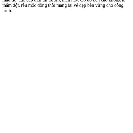
Hình ảnh góc bên trái mẫu nhà cấp 4 đẹp 3 phòng ngủ mái thái
Phần cột vuông của ngôi nhà được thiết kế đơn giản nhưng rất đẹp
mắt. Phần thân cột đựơc kẻ các chì lõm sơn trắng, chân cột được
đắp vuông to trang trí thêm các viền sơn màu tối. Với thiết kế này
ngôi nhà trở nên thoáng mát và tạo cảm giác vững chắc hơn dưới hệ
mái to và đồ sộ này. Tạo nên sự cân đói về hình khối kiến trúc nhà
chúng tôi bố trí thêm sảnh phụ cho ngôi nhà đồng thời giúp cho sinh
hoạt của gia đình được thuận lợi hơn.​