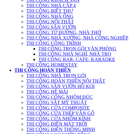
THI CÔNG KHÁCH SẠN
THI CÔNG NHÀ CẤP 4
THI CÔNG BIỆT THỰ
THI CÔNG NHÀ ỐNG
THI CÔNG NỘI THẤT
THI CÔNG SÂN VƯỜN
THI CÔNG TỪ ĐƯỜNG, NHÀ THỜ
THI CÔNG NHÀ XƯỞNG, NHÀ CÔNG NGHIỆP
THI CÔNG CÔNG TRÌNH
THI CÔNG TRỌN GÓI VĂN PHÒNG
THI CÔNG NHÀ NGHỈ, NHÀ TRỌ
THI CÔNG BAR- CAFE- KARAOKE
THI CÔNG HOMESTAY
THI CÔNG HOÀN THIỆN
THI CÔNG NHÀ TRỌN GÓI
THI CÔNG HOÀN THIỆN NỘI THẤT
THI CÔNG SÂN VƯỜN HỒ KOI
THI CÔNG HỆ MÁI
THI CÔNG CỔNG NHÔM ĐÚC
THI CÔNG SẮT MỸ THUẬT
THI CÔNG CỬA COMPOSITE
THI CÔNG CỬA THÉP VÂN GỖ
THI CÔNG CỬA NHÔM KÍNH
THI CÔNG ĐIỆN MẶT TRỜI
THI CÔNG ĐIỆN THÔNG MINH