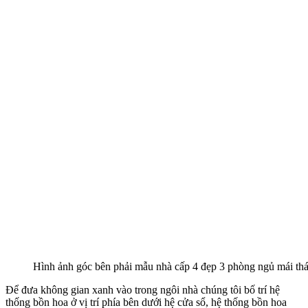
Sau khi khảo sát chi tiết khu đất dự kiến xây dựng công trình và
lắng nghe mong muốn của gia chủ, chúng tôi đã đưa ra phương án
thiết kế mẫu nhà cấp 4 đẹp 2019 như sau:
Chiều sâu của công trình là 16,5 m chia thành 4 lưới trục.
Từ trục A đến trục B là 7,5 m;
Từ trục B đến trục C là 3,5 m;
Từ trục C đến trục D là 5,5 m;
Chiều ngang của công trình là 13 m được chia làm 4 lưới trục.
Từ trục 1 đến trục 2 là 4,5 m;
Từ trục 2 đến trục 3 là 4 m;
Từ trục 3 đến trục 4 là 4,5 m;