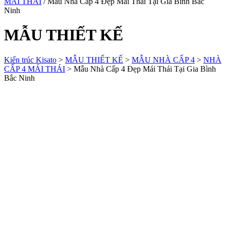
MÁI THÁI
/ Mẫu Nhà Cấp 4 Đẹp Mái Thái Tại Gia Bình Bắc
Ninh
MẪU THIẾT KẾ
Kiến trúc Kisato
>
MẪU THIẾT KẾ
>
MẪU NHÀ CẤP 4
>
NHÀ
CẤP 4 MÁI THÁI
>
Mẫu Nhà Cấp 4 Đẹp Mái Thái Tại Gia Bình
Bắc Ninh