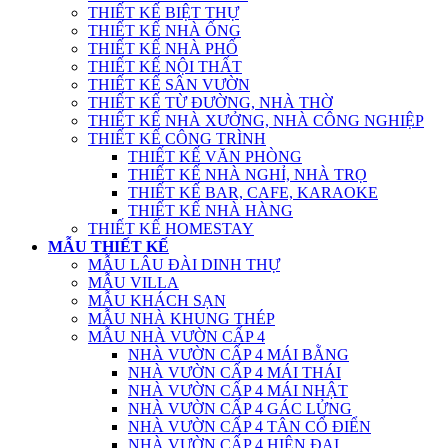
THIẾT KẾ BIỆT THỰ
THIẾT KẾ NHÀ ỐNG
THIẾT KẾ NHÀ PHỐ
THIẾT KẾ NỘI THẤT
THIẾT KẾ SÂN VƯỜN
THIẾT KẾ TỪ ĐƯỜNG, NHÀ THỜ
THIẾT KẾ NHÀ XƯỞNG, NHÀ CÔNG NGHIỆP
THIẾT KẾ CÔNG TRÌNH
THIẾT KẾ VĂN PHÒNG
THIẾT KẾ NHÀ NGHỈ, NHÀ TRỌ
THIẾT KẾ BAR, CAFE, KARAOKE
THIẾT KẾ NHÀ HÀNG
THIẾT KẾ HOMESTAY
MẪU THIẾT KẾ
MẪU LÂU ĐÀI DINH THỰ
MẪU VILLA
MẪU KHÁCH SẠN
MẪU NHÀ KHUNG THÉP
MẪU NHÀ VƯỜN CẤP 4
NHÀ VƯỜN CẤP 4 MÁI BẰNG
NHÀ VƯỜN CẤP 4 MÁI THÁI
NHÀ VƯỜN CẤP 4 MÁI NHẬT
NHÀ VƯỜN CẤP 4 GÁC LỬNG
NHÀ VƯỜN CẤP 4 TÂN CỔ ĐIỂN
NHÀ VƯỜN CẤP 4 HIỆN ĐẠI