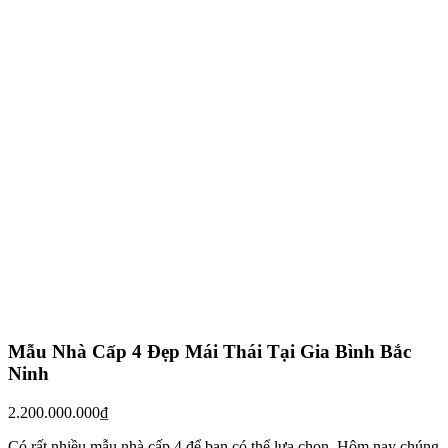
Loại công trình
Nhà cấp 4
Số tầng
1 Tầng
Phối Cảnh 3D Mẫu Nhà Cấp 4 Đẹp 3 Phòng Ngủ
Mái Thái
Công trình mái chữ A được thiết kế 5 hệ mái, gồm 4 mái chính và 1
mái phụ. ​Toàn bộ hệ mái được lợp bằng ngói không nung Romantic
màu đỏ, cao cấp trên thị trường hiện nay. Có độ bền cao không lo
thấm dột, rêu mốc đồng thời mang lại vẻ đẹp bền vững cho công
trình.