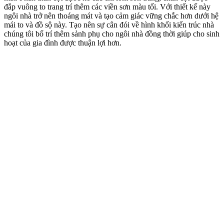
Hình ảnh góc bên phải mẫu nhà cấp 4 đẹp 3 phòng ngủ mái thá
Để đưa không gian xanh vào trong ngôi nhà chúng tôi bố trí hệ
thống bồn hoa ở vị trí phía bên dưới hệ cửa sổ, hệ thống bồn hoa
được trang trí bằng cách ốp gạch thẻ màu đỏ xung quanh. Thiết kế
hướng đến thiên nhiên, nền tường trắng cùng mái ngói đỏ tươi nổi
bật trên nền tiểu cảnh xanh mát của cây cối, mây trời.