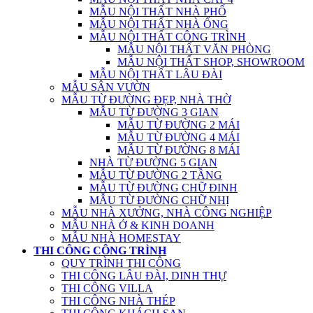
MẪU NỘI THẤT NHÀ PHỐ
MẪU NỘI THẤT NHÀ ỐNG
MẪU NỘI THẤT CÔNG TRÌNH
MẪU NỘI THẤT VĂN PHÒNG
MẪU NỘI THẤT SHOP, SHOWROOM
MẪU NỘI THẤT LÂU ĐÀI
MẪU SÂN VƯỜN
MẪU TỪ ĐƯỜNG ĐẸP, NHÀ THỜ
MẪU TỪ ĐƯỜNG 3 GIAN
MẪU TỪ ĐƯỜNG 2 MÁI
MẪU TỪ ĐƯỜNG 4 MÁI
MẪU TỪ ĐƯỜNG 8 MÁI
NHÀ TỪ ĐƯỜNG 5 GIAN
MẪU TỪ ĐƯỜNG 2 TẦNG
MẪU TỪ ĐƯỜNG CHỮ ĐINH
MẪU TỪ ĐƯỜNG CHỮ NHỊ
MẪU NHÀ XƯỞNG, NHÀ CÔNG NGHIỆP
MẪU NHÀ Ở & KINH DOANH
MẪU NHÀ HOMESTAY
THI CÔNG CÔNG TRÌNH
QUY TRÌNH THI CÔNG
THI CÔNG LÂU ĐÀI, DINH THỰ
THI CÔNG VILLA
THI CÔNG NHÀ THÉP