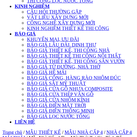
THI CÔNG LỌC NƯỚC TỔNG
KINH NGHIỆM
CÂU HỎI THƯỜNG GẶP
VẬT LIỆU XÂY DỰNG MỚI
CÔNG NGHỆ XÂY DỰNG MỚI
KINH NGHIỆM THIẾT KẾ THI CÔNG
BÁO GIÁ
KHUYẾN MẠI, ƯU ĐÃI
BÁO GIÁ LÂU ĐÀI, DINH THỰ
BÁO GIÁ THIẾT KẾ, THI CÔNG NHÀ
BÁO GIÁ THIẾT KẾ THI CÔNG NỘI THẤT
BÁO GIÁ THIẾT KẾ, THI CÔNG SÂN VƯỜN
BÁO GIÁ TỪ ĐƯỜNG, NHÀ THỜ
BÁO GIÁ HỆ MÁI
BÁO GIÁ CỔNG, HÀNG RÀO NHÔM ĐÚC
BÁO GIÁ SẮT MỸ THUẬT
BÁO GIÁ CỬA GỖ NHỰA COMPOSITE
BÁO GIÁ CỬA THÉP VÂN GỖ
BÁO GIÁ CỬA NHÔM KÍNH
BÁO GIÁ ĐIỆN MẶT TRỜI
BÁO GIÁ ĐIỆN THÔNG MINH
BÁO GIÁ LỌC NƯỚC TỔNG
LIÊN HỆ
Trang chủ
/
MẪU THIẾT KẾ
/
MẪU NHÀ CẤP 4
/
NHÀ CẤP 4