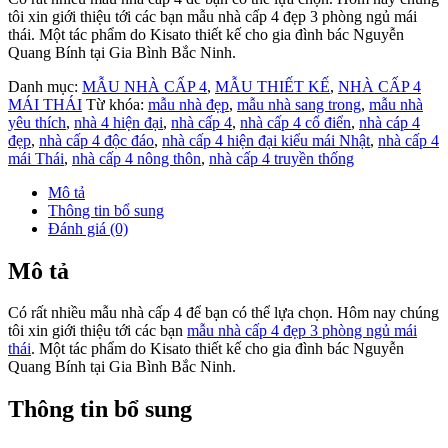
Hình ảnh 3D mẫu nhà cấp 4 đẹp 3 phòng ngủ mái thái
Như những công trình khác chúng tôi chia sẻ tới các bạn, mỗi công
trình chúng tôi khi hoàn thiện phải đảm bảo sự cân đối về hình khối
công trình và mầu sắc của ngôi nhà. Ngoài ra độ dốc hay chiều cao