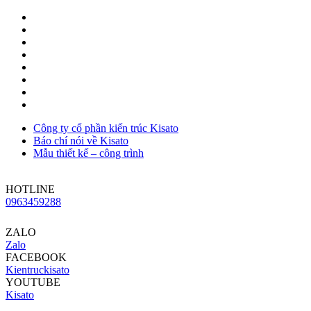
Công ty cổ phần kiến trúc Kisato
Báo chí nói về Kisato
Mẫu thiết kế – công trình
HOTLINE
0963459288
ZALO
Zalo
FACEBOOK
Kientruckisato
YOUTUBE
Kisato