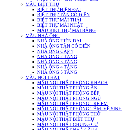
MẪU BIỆT THỰ
BIỆT THỰ HIỆN ĐẠI
BIỆT THỰ TÂN CỔ ĐIỂN
BIỆT THỰ MÁI THÁI
BIỆT THỰ MÁI NHẬT
MẪU BIỆT THỰ MÁI BẰNG
MẪU NHÀ ỐNG
NHÀ ỐNG HIỆN ĐẠI
NHÀ ỐNG TÂN CỔ ĐIỂN
NHÀ ỐNG CẤP 4
NHÀ ỐNG 2 TẦNG
NHÀ ỐNG 3 TẦNG
NHÀ ỐNG 4 TẦNG
NHÀ ỐNG 5 TẦNG
MẪU NỘI THẤT
MẪU NỘI THẤT PHÒNG KHÁCH
MẪU NỘI THẤT PHÒNG ĂN
MẪU NỘI THẤT PHÒNG BẾP
MẪU NỘI THẤT PHÒNG NGỦ
MẪU NỘI THẤT PHÒNG TRẺ EM
MẪU NỘI THẤT PHÒNG TẮM, VỆ SINH
MẪU NỘI THẤT PHÒNG THỜ
MẪU NỘI THẤT BIỆT THỰ
MẪU NỘI THẤT CHUNG CƯ
MẪU NỘI THẤT NHÀ CẤP 4