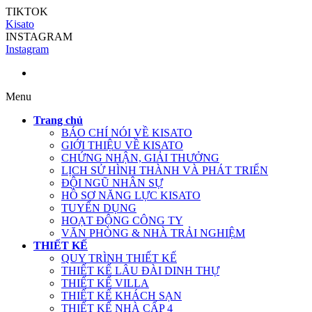
TIKTOK
Kisato
INSTAGRAM
Instagram
Menu
Trang chủ
BÁO CHÍ NÓI VỀ KISATO
GIỚI THIỆU VỀ KISATO
CHỨNG NHẬN, GIẢI THƯỞNG
LỊCH SỬ HÌNH THÀNH VÀ PHÁT TRIỂN
ĐỘI NGŨ NHÂN SỰ
HỒ SƠ NĂNG LỰC KISATO
TUYỂN DỤNG
HOẠT ĐỘNG CÔNG TY
VĂN PHÒNG & NHÀ TRẢI NGHIỆM
THIẾT KẾ
QUY TRÌNH THIẾT KẾ
THIẾT KẾ LÂU ĐÀI DINH THỰ
THIẾT KẾ VILLA
THIẾT KẾ KHÁCH SẠN
THIẾT KẾ NHÀ CẤP 4