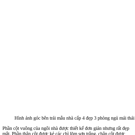
Từ sân nên đến nền công trình nhà thiết kế bậc ngũ cấp ốp đá đen,
tạo chiều sâu cho công trình. Đồng thời giúp cho ngôi nhà cao ráo
thoáng mát hơn. Toàn bộ hệ thống cửa sổ được làm bằng nhôm hệ
mầu nâu. Riêng cửa chính được làm bằng pano gỗ tạo điểm nhấn
trên tổng thể của ngôi nhà. Gờ phân tầng được ốp gạch thẻ màu
ghi làm cho ngôi nhà trở nên sang trọng hơn.