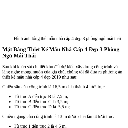
Mặt Bằng Thiết Kế Mẫu Nhà Cấp 4 Đẹp 3 Phòng Ngủ Mái Th
Công Năng Mẫu Nhà Cấp 4 Đẹp 3 Phòng Ngủ Mái
Thái
Thực sự, một ngôi nhà không chỉ nhìn ở vẻ bề ngoài đẹp rồi nói là
hoàn hảo được. Muốn hoàn hảo thì ngôi nhà phải được bố trí các
phòng chức năng hợp lý để tận dụng tối đa sử dụng. Hiểu được một
cách sâu sắc điều đó, chúng tôi đã bố trí các phòng một cách thật
hợp lý cho gia nhà. Sau đấy chúng tôi xin giới thiệu cho các bạn sử
dụng của mẫu nhà cấp 4 đẹp này.
Phòng khách có diện tích là 37,88 m2
Phòng thờ có diện tích là 16,17 m2