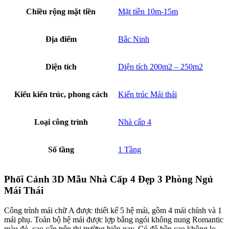
của hệ mái cũng được chúng tôi tính toán rất tỉ mỉ ,chi tiết đảm bảo
sự hài hòa trong tổng thể ngôi nhà Màu sắc chủ đạo của ngôi nhà là
màu trắng , được tô điểm thêm các đường kẻ sọc ngang tạo thêm nét
ấn tượng cho lớp áo của công trình nhà. Vẫn là sự kết hợp tinh
tế của màu sơn trắng với các mảng mầu khác làm cho ngôi nhà trở
nên cuốn hút vô cùng.