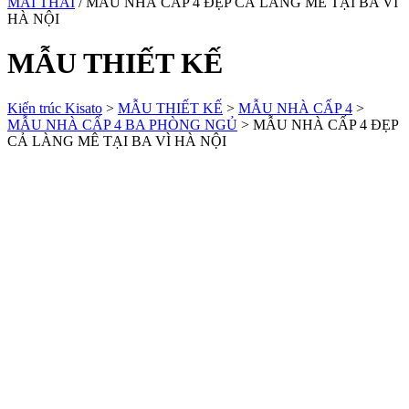
MÁI THÁI
/ MẪU NHÀ CẤP 4 ĐẸP CẢ LÀNG MÊ TẠI BA VÌ
HÀ NỘI
MẪU THIẾT KẾ
Kiến trúc Kisato
>
MẪU THIẾT KẾ
>
MẪU NHÀ CẤP 4
>
MẪU NHÀ CẤP 4 BA PHÒNG NGỦ
>
MẪU NHÀ CẤP 4 ĐẸP
CẢ LÀNG MÊ TẠI BA VÌ HÀ NỘI