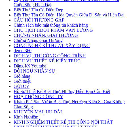
Cuộc Sống Hiện Đại
Biệt Thự Tân Cổ Điển Đẹp
Biệt Thự Tân Cổ Điển: Hòa Quyện Giữa Di Sản và Hiện Đại
CÂU HỎI THƯỜNG GẶP
Chính sách bảo mật thông tin khách hàng
CHỦ TỊCH HĐQT PHẠM VĂN LƯƠNG
CHỨNG NHẬN, GIẢI THƯỞNG
Chứng Nhận, Giải Thưởng
CÔNG NGHỆ KĨ THUẬT XÂY DỰNG
demo 360
DỊCH VỤ THI CÔNG CÔNG TRÌNH
DỊCH VỤ THIẾT KẾ KIẾN TRÚC
Đăng Ký Youtube
ĐỘI NGŨ NHÂN SỰ
Giỏ hàng
Giới thiệu
GỬI CV
Hồ Sơ Thiết Kế Biệt Thự: Những Điều Bạn Cần Biết
HOẠT ĐỘNG CÔNG TY
Khám Phá Sân Vườn Biệt Thự: Nét Đẹp Kiêu Sa Của Không
Gian Sống
KHUYẾN MẠI, ƯU ĐÃI
Kinh Nghiệm
KINH NGHIỆM THIẾT KẾ THI CÔNG NỘI THẤT