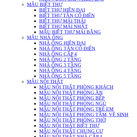
MẪU BIỆT THỰ
BIỆT THỰ HIỆN ĐẠI
BIỆT THỰ TÂN CỔ ĐIỂN
BIỆT THỰ MÁI THÁI
BIỆT THỰ MÁI NHẬT
MẪU BIỆT THỰ MÁI BẰNG
MẪU NHÀ ỐNG
NHÀ ỐNG HIỆN ĐẠI
NHÀ ỐNG TÂN CỔ ĐIỂN
NHÀ ỐNG CẤP 4
NHÀ ỐNG 2 TẦNG
NHÀ ỐNG 3 TẦNG
NHÀ ỐNG 4 TẦNG
NHÀ ỐNG 5 TẦNG
MẪU NỘI THẤT
MẪU NỘI THẤT PHÒNG KHÁCH
MẪU NỘI THẤT PHÒNG ĂN
MẪU NỘI THẤT PHÒNG BẾP
MẪU NỘI THẤT PHÒNG NGỦ
MẪU NỘI THẤT PHÒNG TRẺ EM
MẪU NỘI THẤT PHÒNG TẮM, VỆ SINH
MẪU NỘI THẤT PHÒNG THỜ
MẪU NỘI THẤT BIỆT THỰ
MẪU NỘI THẤT CHUNG CƯ
MẪU NỘI THẤT NHÀ CẤP 4