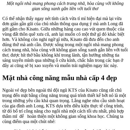
Một ngôi nhà mang phong cách trang nhã, hòa cùng với không
gian sống xanh gắn liền với tuổi thơ
Có thể nhận thấy ngay nét tính cách vừa tỉ mỉ hiện đại mà lại vừa
đơn giản gần gũi của chủ nhân thông qua dụng ý mà anh Long đã
gửi gắm cho Kisato. Giữa những hàng cau cao vút quen thuộc của
vùng đất thôn quê xưa cũ, anh lại muốn có một thứ gì đó khác biệt
hơn. Và không còn nghi ngờ gì nữa, Kisato đã đưa đến cho anh
đúng thứ mà anh cần. Được sống trong một ngôi nhà mang phong
cách trang nhã, hòa cùng với không gian sống xanh gắn liền với tuổi
thơ, được hít thở bầu không khí trong lành, tận hưởng những tia
sáng xuyên mình qua những ô cửa kính, chắc hẳn trong các bạn ở
đây ai cũng sẽ bị xao xuyến và muốn trải nghiệm ngay lúc này.
Mặt nhà công năng mẫu nhà cấp 4 đẹp
Ngoài vẻ đẹp bên ngoài thì đội ngũ KTS của Kisato cũng rất chú
trọng đến mặt bằng công năng trong quá trình thiết kế bởi nó là một
trong những yêu cầu khá quan trọng. Lắng nghe nhu cầu sinh hoạt
của gia đình anh Long, KTS dựa trên điều kiện thực tế công trình,
từ đó bố trí công năng cho ngôi nhà một cách tối ưu nhất, phù hợp
thẩm mĩ để hoàn thiện một không gian sống khoa học. Chúng ta
cùng điểm qua một chút nhé: