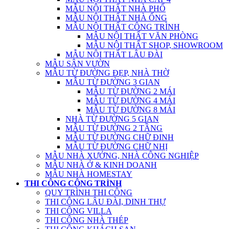
MẪU NỘI THẤT NHÀ PHỐ
MẪU NỘI THẤT NHÀ ỐNG
MẪU NỘI THẤT CÔNG TRÌNH
MẪU NỘI THẤT VĂN PHÒNG
MẪU NỘI THẤT SHOP, SHOWROOM
MẪU NỘI THẤT LÂU ĐÀI
MẪU SÂN VƯỜN
MẪU TỪ ĐƯỜNG ĐẸP, NHÀ THỜ
MẪU TỪ ĐƯỜNG 3 GIAN
MẪU TỪ ĐƯỜNG 2 MÁI
MẪU TỪ ĐƯỜNG 4 MÁI
MẪU TỪ ĐƯỜNG 8 MÁI
NHÀ TỪ ĐƯỜNG 5 GIAN
MẪU TỪ ĐƯỜNG 2 TẦNG
MẪU TỪ ĐƯỜNG CHỮ ĐINH
MẪU TỪ ĐƯỜNG CHỮ NHỊ
MẪU NHÀ XƯỞNG, NHÀ CÔNG NGHIỆP
MẪU NHÀ Ở & KINH DOANH
MẪU NHÀ HOMESTAY
THI CÔNG CÔNG TRÌNH
QUY TRÌNH THI CÔNG
THI CÔNG LÂU ĐÀI, DINH THỰ
THI CÔNG VILLA
THI CÔNG NHÀ THÉP