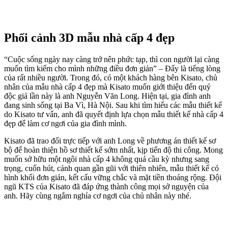
Phối cảnh 3D mẫu nhà cấp 4 đẹp
“Cuộc sống ngày nay càng trở nên phức tạp, thì con người lại càng
muốn tìm kiếm cho mình những điều đơn giản” – Đấy là tiếng lòng
của rất nhiều người. Trong đó, có một khách hàng bên Kisato, chủ
nhân của mẫu nhà cấp 4 đẹp mà Kisato muốn giới thiệu đến quý
độc giả lần này là anh Nguyễn Văn Long. Hiện tại, gia đình anh
đang sinh sống tại Ba Vì, Hà Nội. Sau khi tìm hiểu các mẫu thiết kế
do Kisato tư vấn, anh đã quyết định lựa chọn mẫu thiết kế nhà cấp 4
đẹp để làm cơ ngơi của gia đình mình.
Kisato đã trao đổi trực tiếp với anh Long về phương án thiết kế sơ
bộ để hoàn thiện hồ sơ thiết kế sớm nhất, kịp tiến độ thi công. Mong
muốn sở hữu một ngôi nhà cấp 4 không quá cầu kỳ nhưng sang
trọng, cuốn hút, cảnh quan gần gũi với thiên nhiên, mẫu thiết kế có
hình khối đơn giản, kết cấu vững chắc và mặt tiền thoáng rộng. Đội
ngũ KTS của Kisato đã đáp ứng thành công mọi sở nguyện của
anh. Hãy cùng ngắm nghía cơ ngơi của chủ nhân này nhé.