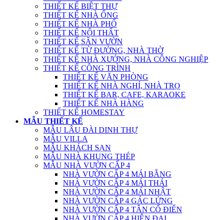
THIẾT KẾ BIỆT THỰ
THIẾT KẾ NHÀ ỐNG
THIẾT KẾ NHÀ PHỐ
THIẾT KẾ NỘI THẤT
THIẾT KẾ SÂN VƯỜN
THIẾT KẾ TỪ ĐƯỜNG, NHÀ THỜ
THIẾT KẾ NHÀ XƯỞNG, NHÀ CÔNG NGHIỆP
THIẾT KẾ CÔNG TRÌNH
THIẾT KẾ VĂN PHÒNG
THIẾT KẾ NHÀ NGHỈ, NHÀ TRỌ
THIẾT KẾ BAR, CAFE, KARAOKE
THIẾT KẾ NHÀ HÀNG
THIẾT KẾ HOMESTAY
MẪU THIẾT KẾ
MẪU LÂU ĐÀI DINH THỰ
MẪU VILLA
MẪU KHÁCH SẠN
MẪU NHÀ KHUNG THÉP
MẪU NHÀ VƯỜN CẤP 4
NHÀ VƯỜN CẤP 4 MÁI BẰNG
NHÀ VƯỜN CẤP 4 MÁI THÁI
NHÀ VƯỜN CẤP 4 MÁI NHẬT
NHÀ VƯỜN CẤP 4 GÁC LỬNG
NHÀ VƯỜN CẤP 4 TÂN CỔ ĐIỂN
NHÀ VƯỜN CẤP 4 HIỆN ĐẠI