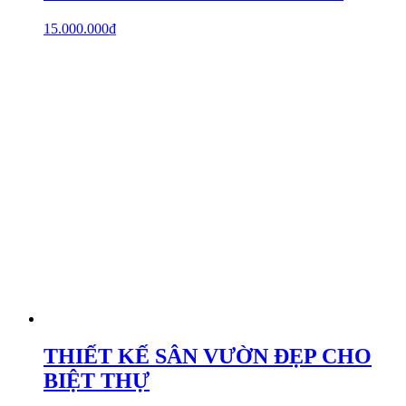
15.000.000
₫
THIẾT KẾ SÂN VƯỜN ĐẸP CHO
BIỆT THỰ