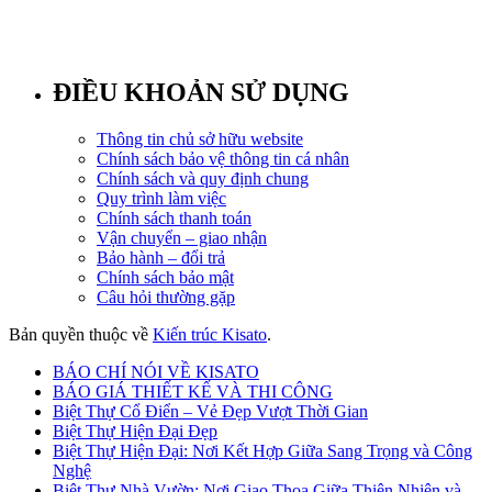
ĐIỀU KHOẢN SỬ DỤNG
Thông tin chủ sở hữu website
Chính sách bảo vệ thông tin cá nhân
Chính sách và quy định chung
Quy trình làm việc
Chính sách thanh toán
Vận chuyển – giao nhận
Bảo hành – đổi trả
Chính sách bảo mật
Câu hỏi thường gặp
Bản quyền thuộc về
Kiến trúc Kisato
.
BÁO CHÍ NÓI VỀ KISATO
BÁO GIÁ THIẾT KẾ VÀ THI CÔNG
Biệt Thự Cổ Điển – Vẻ Đẹp Vượt Thời Gian
Biệt Thự Hiện Đại Đẹp
Biệt Thự Hiện Đại: Nơi Kết Hợp Giữa Sang Trọng và Công
Nghệ
Biệt Thự Nhà Vườn: Nơi Giao Thoa Giữa Thiên Nhiên và