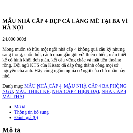
MẪU NHÀ CẤP 4 ĐẸP CẢ LÀNG MÊ TẠI BA VÌ
HÀ NỘI
24.000.000
₫
Mong muốn sở hữu một ngôi nhà cấp 4 không quá cầu kỳ nhưng
sang trọng, cuốn hút, cảnh quan gần gũi với thiên nhiên, mẫu thiết
kế có hình khối đơn giản, kết cấu vững chắc và mặt tiền thoáng
rộng. Đội ngũ KTS của Kisato đã đáp ứng thành công mọi sở
nguyện của anh. Hãy cùng ngắm nghía cơ ngơi của chủ nhân này
nhé.
Danh mục:
MẪU NHÀ CẤP 4
,
MẪU NHÀ CẤP 4 BA PHÒNG
NGỦ
,
MẪU THIẾT KẾ
,
NHÀ CẤP 4 HIỆN ĐẠI
,
NHÀ CẤP 4
MÁI THÁI
Mô tả
Thông tin bổ sung
Đánh giá (0)
Mô tả