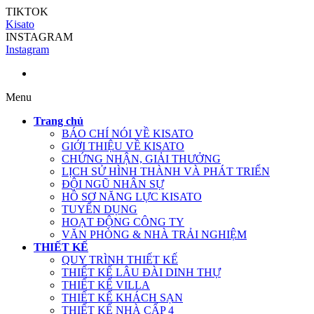
TIKTOK
Kisato
INSTAGRAM
Instagram
Menu
Trang chủ
BÁO CHÍ NÓI VỀ KISATO
GIỚI THIỆU VỀ KISATO
CHỨNG NHẬN, GIẢI THƯỞNG
LỊCH SỬ HÌNH THÀNH VÀ PHÁT TRIỂN
ĐỘI NGŨ NHÂN SỰ
HỒ SƠ NĂNG LỰC KISATO
TUYỂN DỤNG
HOẠT ĐỘNG CÔNG TY
VĂN PHÒNG & NHÀ TRẢI NGHIỆM
THIẾT KẾ
QUY TRÌNH THIẾT KẾ
THIẾT KẾ LÂU ĐÀI DINH THỰ
THIẾT KẾ VILLA
THIẾT KẾ KHÁCH SẠN
THIẾT KẾ NHÀ CẤP 4