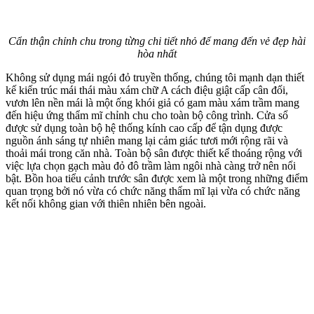
Cẩn thận chỉnh chu trong từng chi tiết nhỏ để mang đến vẻ đẹp hài
hòa nhất
Không sử dụng mái ngói đỏ truyền thống, chúng tôi mạnh dạn thiết
kế kiến trúc mái thái màu xám chữ A cách điệu giật cấp cân đối,
vươn lên nền mái là một ống khói giả có gam màu xám trầm mang
đến hiệu ứng thẩm mĩ chỉnh chu cho toàn bộ công trình. Cửa sổ
được sử dụng toàn bộ hệ thống kính cao cấp để tận dụng được
nguồn ánh sáng tự nhiên mang lại cảm giác tươi mới rộng rãi và
thoải mái trong căn nhà. Toàn bộ sân được thiết kế thoáng rộng với
việc lựa chọn gạch màu đỏ đô trầm làm ngôi nhà càng trở nên nổi
bật. Bồn hoa tiểu cảnh trước sân được xem là một trong những điểm
quan trọng bởi nó vừa có chức năng thẩm mĩ lại vừa có chức năng
kết nối không gian với thiên nhiên bên ngoài.