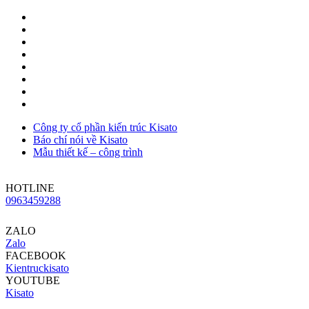
Công ty cổ phần kiến trúc Kisato
Báo chí nói về Kisato
Mẫu thiết kế – công trình
HOTLINE
0963459288
ZALO
Zalo
FACEBOOK
Kientruckisato
YOUTUBE
Kisato