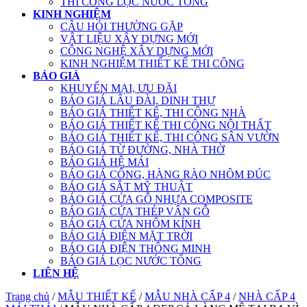
THI CÔNG LỌC NƯỚC TỔNG
KINH NGHIỆM
CÂU HỎI THƯỜNG GẶP
VẬT LIỆU XÂY DỰNG MỚI
CÔNG NGHỆ XÂY DỰNG MỚI
KINH NGHIỆM THIẾT KẾ THI CÔNG
BÁO GIÁ
KHUYẾN MẠI, ƯU ĐÃI
BÁO GIÁ LÂU ĐÀI, DINH THỰ
BÁO GIÁ THIẾT KẾ, THI CÔNG NHÀ
BÁO GIÁ THIẾT KẾ THI CÔNG NỘI THẤT
BÁO GIÁ THIẾT KẾ, THI CÔNG SÂN VƯỜN
BÁO GIÁ TỪ ĐƯỜNG, NHÀ THỜ
BÁO GIÁ HỆ MÁI
BÁO GIÁ CỔNG, HÀNG RÀO NHÔM ĐÚC
BÁO GIÁ SẮT MỸ THUẬT
BÁO GIÁ CỬA GỖ NHỰA COMPOSITE
BÁO GIÁ CỬA THÉP VÂN GỖ
BÁO GIÁ CỬA NHÔM KÍNH
BÁO GIÁ ĐIỆN MẶT TRỜI
BÁO GIÁ ĐIỆN THÔNG MINH
BÁO GIÁ LỌC NƯỚC TỔNG
LIÊN HỆ
Trang chủ
/
MẪU THIẾT KẾ
/
MẪU NHÀ CẤP 4
/
NHÀ CẤP 4