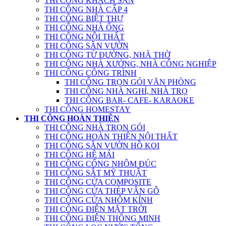
THI CÔNG KHÁCH SẠN
THI CÔNG NHÀ CẤP 4
THI CÔNG BIỆT THỰ
THI CÔNG NHÀ ỐNG
THI CÔNG NỘI THẤT
THI CÔNG SÂN VƯỜN
THI CÔNG TỪ ĐƯỜNG, NHÀ THỜ
THI CÔNG NHÀ XƯỞNG, NHÀ CÔNG NGHIỆP
THI CÔNG CÔNG TRÌNH
THI CÔNG TRỌN GÓI VĂN PHÒNG
THI CÔNG NHÀ NGHỈ, NHÀ TRỌ
THI CÔNG BAR- CAFE- KARAOKE
THI CÔNG HOMESTAY
THI CÔNG HOÀN THIỆN
THI CÔNG NHÀ TRỌN GÓI
THI CÔNG HOÀN THIỆN NỘI THẤT
THI CÔNG SÂN VƯỜN HỒ KOI
THI CÔNG HỆ MÁI
THI CÔNG CỔNG NHÔM ĐÚC
THI CÔNG SẮT MỸ THUẬT
THI CÔNG CỬA COMPOSITE
THI CÔNG CỬA THÉP VÂN GỖ
THI CÔNG CỬA NHÔM KÍNH
THI CÔNG ĐIỆN MẶT TRỜI
THI CÔNG ĐIỆN THÔNG MINH