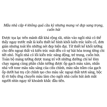
Mẫu nhà cấp 4 không quá cầu kỳ nhưng mang vẻ đẹp sang trọng,
cuốn hút
Được tọa lạc trên mảnh đất khá rộng rãi, nhìn vào ngôi nhà có thể
thấy ngay trước mắt là kiểu thiết kế hình khối kiến trúc kiên cố, đơn
giản nhưng toát lên những nét đẹp hiện đại. Từ thiết kế khối tường
cho đến ngoại thất và kiến trúc mái đều có sự hài hòa trong từng chi
tiết nhỏ. Ngôi nhà có lối kiến trúc năng động, trẻ trung, cuốn hút.
Toàn bộ mảng tường được trang trí với những đường chỉ kẻ lõm
chạy ngang cùng phần chân tường được ốp gạch màu xám, nhấn
nhá với tone màu nâu sáng của cửa chính, màu nâu trầm của gạch
ốp dưới hai trụ cột chính tạo cho màu sắc ngoại thất tươi sáng, bộc
lộ rõ hiệu ứng chuyển màu làm cho ngôi nhà cuốn hút ánh mắt
người nhìn ngay từ khoảnh khắc đầu tiên.