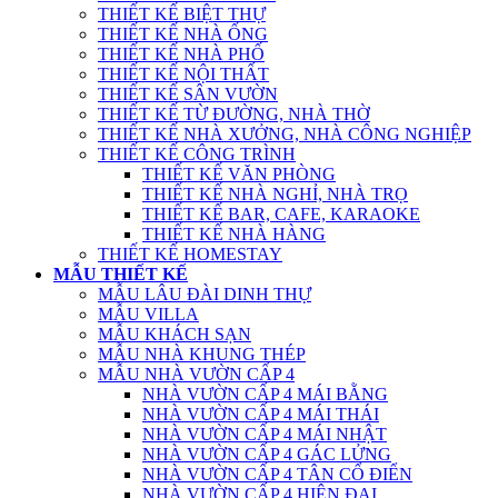
THIẾT KẾ BIỆT THỰ
THIẾT KẾ NHÀ ỐNG
THIẾT KẾ NHÀ PHỐ
THIẾT KẾ NỘI THẤT
THIẾT KẾ SÂN VƯỜN
THIẾT KẾ TỪ ĐƯỜNG, NHÀ THỜ
THIẾT KẾ NHÀ XƯỞNG, NHÀ CÔNG NGHIỆP
THIẾT KẾ CÔNG TRÌNH
THIẾT KẾ VĂN PHÒNG
THIẾT KẾ NHÀ NGHỈ, NHÀ TRỌ
THIẾT KẾ BAR, CAFE, KARAOKE
THIẾT KẾ NHÀ HÀNG
THIẾT KẾ HOMESTAY
MẪU THIẾT KẾ
MẪU LÂU ĐÀI DINH THỰ
MẪU VILLA
MẪU KHÁCH SẠN
MẪU NHÀ KHUNG THÉP
MẪU NHÀ VƯỜN CẤP 4
NHÀ VƯỜN CẤP 4 MÁI BẰNG
NHÀ VƯỜN CẤP 4 MÁI THÁI
NHÀ VƯỜN CẤP 4 MÁI NHẬT
NHÀ VƯỜN CẤP 4 GÁC LỬNG
NHÀ VƯỜN CẤP 4 TÂN CỔ ĐIỂN
NHÀ VƯỜN CẤP 4 HIỆN ĐẠI