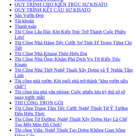
QUY TRÌNH CHO KIẾN TRÚC SƯ KISATO
QUY TRÌNH KẾT CẤU SƯ KISATO
Sân Vườn Đẹp
Tài khoản
Thanh toán
Thi Công Lâu Đài: Khi Kiến Trúc Trở Thành Cuộc Phiêu
Lưu!
Thi Công Nhà Hàng Tiệc Cưới: Sự Tinh Tế Trong Từng Chi
Tiết
Thi Công Nhà Khung Thép Hiện Đại
Thi Công Nhà Ống: Khám Phá Dịch Vụ Từ Kiến Trúc
Kisato
Thi Công Nhà Thờ: Nghệ Thuật Xây Dựng và Ý Nghĩa Tâm
Linh
Thi công nhà vườn: Khi ngôi nhà trở thành “khu vườn siêu
chất”!
Thi công tòa nhà văn phòng: Cuộc phiêu lưu kỳ thú sờ sờ
ngay trước mắt!
THI CÔNG TRỌN GÓI
Thi Công Trung Tâm Tiệc Cưới: Nghệ Thuật Từ Ý Tưởng
Đến Hiện Thực
Thi Công Từ Đường: Nghệ Thuật Xây Dựng Hay Là Chế
Tạo Một Món Đồ Chơi?
Thi công Villa: Nghệ Thuật Tạo Dựng Không Gian Sống
Đẳng Cấp