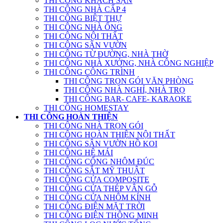
THI CÔNG KHÁCH SẠN
THI CÔNG NHÀ CẤP 4
THI CÔNG BIỆT THỰ
THI CÔNG NHÀ ỐNG
THI CÔNG NỘI THẤT
THI CÔNG SÂN VƯỜN
THI CÔNG TỪ ĐƯỜNG, NHÀ THỜ
THI CÔNG NHÀ XƯỞNG, NHÀ CÔNG NGHIỆP
THI CÔNG CÔNG TRÌNH
THI CÔNG TRỌN GÓI VĂN PHÒNG
THI CÔNG NHÀ NGHỈ, NHÀ TRỌ
THI CÔNG BAR- CAFE- KARAOKE
THI CÔNG HOMESTAY
THI CÔNG HOÀN THIỆN
THI CÔNG NHÀ TRỌN GÓI
THI CÔNG HOÀN THIỆN NỘI THẤT
THI CÔNG SÂN VƯỜN HỒ KOI
THI CÔNG HỆ MÁI
THI CÔNG CỔNG NHÔM ĐÚC
THI CÔNG SẮT MỸ THUẬT
THI CÔNG CỬA COMPOSITE
THI CÔNG CỬA THÉP VÂN GỖ
THI CÔNG CỬA NHÔM KÍNH
THI CÔNG ĐIỆN MẶT TRỜI
THI CÔNG ĐIỆN THÔNG MINH