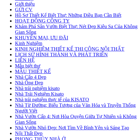
Giới thiệu
GỬI CV
Hồ Sơ Thiết Kế Biệt Thự: Những Điều Bạn Cần Biết
HOẠT ĐỘNG CÔNG TY
Khám Phá Sân Vườn Biệt Thự: Nét Đẹp Kiêu Sa Của Không
Gian Sống
KHUYẾN MẠI, ƯU ĐÃI
Kinh Nghiệm
KINH NGHIỆM THIẾT KẾ THI CÔNG NỘI THẤT
LỊCH SỬ HÌNH THÀNH VÀ PHÁT TRIỂN
LIÊN HỆ
Mẫu biệt thự
MẪU THIẾT KẾ
Nhà Cấp 4 Đẹp
Nhà Ống Đẹp
Nhà trải nghiệm kisato
Nhà Trải Nghiệm Kisato
Nhà trải nghiệm thực tế của KISATO
Nhà Từ Đường: Biểu Tượng của Văn Hóa và Truyền Thống
Người Việt
Nhà Vườn Cấp 4: Nơi Hòa Quyện Giữa Tự Nhiên và Không
Gian Sống
Nhà Vườn Nhỏ Đẹp: Nơi Tìm Về Bình Yên và Sáng Tạo
Nội Thất Đẹp
PHONG THỦY NHÀ Ở