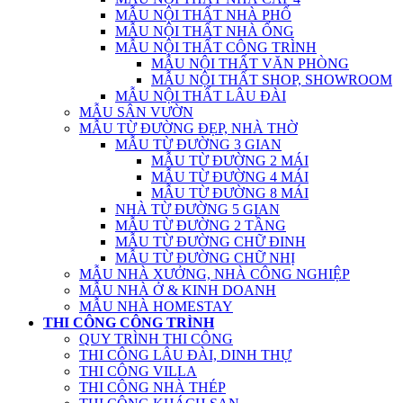
MẪU NỘI THẤT NHÀ PHỐ
MẪU NỘI THẤT NHÀ ỐNG
MẪU NỘI THẤT CÔNG TRÌNH
MẪU NỘI THẤT VĂN PHÒNG
MẪU NỘI THẤT SHOP, SHOWROOM
MẪU NỘI THẤT LÂU ĐÀI
MẪU SÂN VƯỜN
MẪU TỪ ĐƯỜNG ĐẸP, NHÀ THỜ
MẪU TỪ ĐƯỜNG 3 GIAN
MẪU TỪ ĐƯỜNG 2 MÁI
MẪU TỪ ĐƯỜNG 4 MÁI
MẪU TỪ ĐƯỜNG 8 MÁI
NHÀ TỪ ĐƯỜNG 5 GIAN
MẪU TỪ ĐƯỜNG 2 TẦNG
MẪU TỪ ĐƯỜNG CHỮ ĐINH
MẪU TỪ ĐƯỜNG CHỮ NHỊ
MẪU NHÀ XƯỞNG, NHÀ CÔNG NGHIỆP
MẪU NHÀ Ở & KINH DOANH
MẪU NHÀ HOMESTAY
THI CÔNG CÔNG TRÌNH
QUY TRÌNH THI CÔNG
THI CÔNG LÂU ĐÀI, DINH THỰ
THI CÔNG VILLA
THI CÔNG NHÀ THÉP