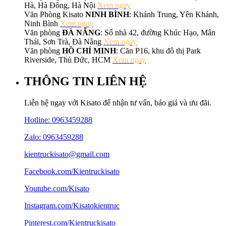
Hà, Hà Đông, Hà Nội
Xem ngay
Văn Phòng Kisato
NINH BÌNH
: Khánh Trung, Yên Khánh,
Ninh Bình
Xem ngay
Văn phòng
ĐÀ NẴNG
: Số nhà 42, đường Khúc Hạo, Mân
Thái, Sơn Trà, Đà Nẵng
Xem ngay
Văn phòng
HỒ CHÍ MINH
: Căn P16, khu đô thị Park
Riverside, Thủ Đức, HCM
Xem ngay
THÔNG TIN LIÊN HỆ
Liên hệ ngay với Kisato để nhận tư vấn, báo giá và ưu đãi.
Hotline:
0963459288
Zalo: 0963459288
kientruckisato@gmail.com
Facebook.com/Kientruckisato
Youtube.com/Kisato
Instagram.com/Kisatokientruc
Pinterest.com/Kientruckisato