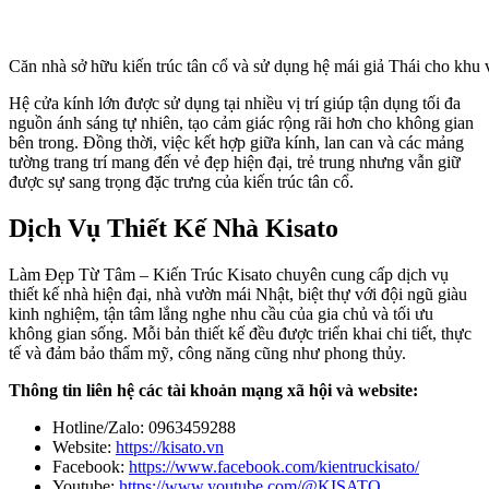
Căn nhà sở hữu kiến trúc tân cổ và sử dụng hệ mái giả Thái cho khu 
Hệ cửa kính lớn được sử dụng tại nhiều vị trí giúp tận dụng tối đa
nguồn ánh sáng tự nhiên, tạo cảm giác rộng rãi hơn cho không gian
bên trong. Đồng thời, việc kết hợp giữa kính, lan can và các mảng
tường trang trí mang đến vẻ đẹp hiện đại, trẻ trung nhưng vẫn giữ
được sự sang trọng đặc trưng của kiến trúc tân cổ.
Dịch Vụ Thiết Kế Nhà Kisato
Làm Đẹp Từ Tâm – Kiến Trúc Kisato chuyên cung cấp dịch vụ
thiết kế nhà hiện đại, nhà vườn mái Nhật, biệt thự với đội ngũ giàu
kinh nghiệm, tận tâm lắng nghe nhu cầu của gia chủ và tối ưu
không gian sống. Mỗi bản thiết kế đều được triển khai chi tiết, thực
tế và đảm bảo thẩm mỹ, công năng cũng như phong thủy.
Thông tin liên hệ các tài khoản mạng xã hội và website:
Hotline/Zalo: 0963459288
Website:
https://kisato.vn
Facebook:
https://www.facebook.com/kientruckisato/
Youtube:
https://www.youtube.com/@KISATO