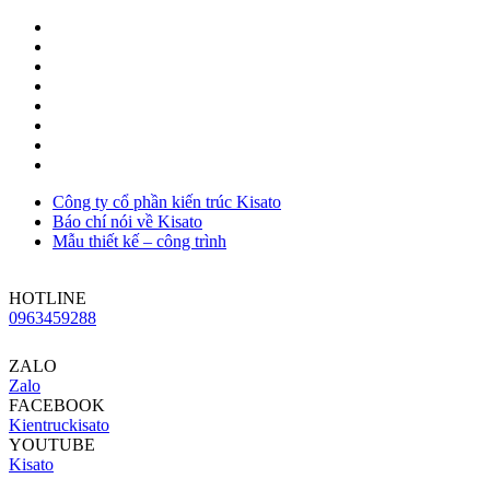
Công ty cổ phần kiến trúc Kisato
Báo chí nói về Kisato
Mẫu thiết kế – công trình
HOTLINE
0963459288
ZALO
Zalo
FACEBOOK
Kientruckisato
YOUTUBE
Kisato