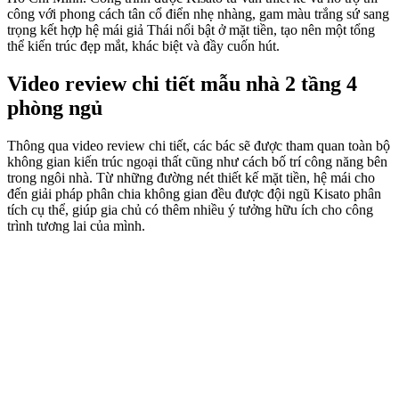
công với phong cách tân cổ điển nhẹ nhàng, gam màu trắng sứ sang
trọng kết hợp hệ mái giả Thái nổi bật ở mặt tiền, tạo nên một tổng
thể kiến trúc đẹp mắt, khác biệt và đầy cuốn hút.
Video review chi tiết mẫu nhà 2 tầng 4
phòng ngủ
Thông qua video review chi tiết, các bác sẽ được tham quan toàn bộ
không gian kiến trúc ngoại thất cũng như cách bố trí công năng bên
trong ngôi nhà. Từ những đường nét thiết kế mặt tiền, hệ mái cho
đến giải pháp phân chia không gian đều được đội ngũ Kisato phân
tích cụ thể, giúp gia chủ có thêm nhiều ý tưởng hữu ích cho công
trình tương lai của mình.