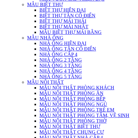
MẪU BIỆT THỰ
BIỆT THỰ HIỆN ĐẠI
BIỆT THỰ TÂN CỔ ĐIỂN
BIỆT THỰ MÁI THÁI
BIỆT THỰ MÁI NHẬT
MẪU BIỆT THỰ MÁI BẰNG
MẪU NHÀ ỐNG
NHÀ ỐNG HIỆN ĐẠI
NHÀ ỐNG TÂN CỔ ĐIỂN
NHÀ ỐNG CẤP 4
NHÀ ỐNG 2 TẦNG
NHÀ ỐNG 3 TẦNG
NHÀ ỐNG 4 TẦNG
NHÀ ỐNG 5 TẦNG
MẪU NỘI THẤT
MẪU NỘI THẤT PHÒNG KHÁCH
MẪU NỘI THẤT PHÒNG ĂN
MẪU NỘI THẤT PHÒNG BẾP
MẪU NỘI THẤT PHÒNG NGỦ
MẪU NỘI THẤT PHÒNG TRẺ EM
MẪU NỘI THẤT PHÒNG TẮM, VỆ SINH
MẪU NỘI THẤT PHÒNG THỜ
MẪU NỘI THẤT BIỆT THỰ
MẪU NỘI THẤT CHUNG CƯ
MẪU NỘI THẤT NHÀ CẤP 4