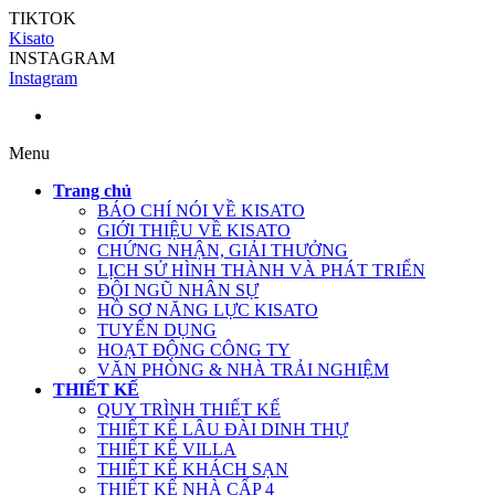
TIKTOK
Kisato
INSTAGRAM
Instagram
Menu
Trang chủ
BÁO CHÍ NÓI VỀ KISATO
GIỚI THIỆU VỀ KISATO
CHỨNG NHẬN, GIẢI THƯỞNG
LỊCH SỬ HÌNH THÀNH VÀ PHÁT TRIỂN
ĐỘI NGŨ NHÂN SỰ
HỒ SƠ NĂNG LỰC KISATO
TUYỂN DỤNG
HOẠT ĐỘNG CÔNG TY
VĂN PHÒNG & NHÀ TRẢI NGHIỆM
THIẾT KẾ
QUY TRÌNH THIẾT KẾ
THIẾT KẾ LÂU ĐÀI DINH THỰ
THIẾT KẾ VILLA
THIẾT KẾ KHÁCH SẠN
THIẾT KẾ NHÀ CẤP 4