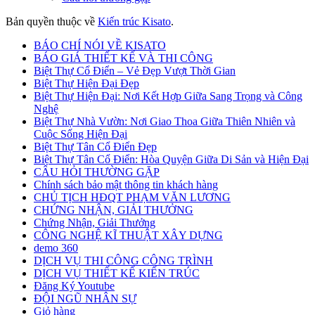
Bản quyền thuộc về
Kiến trúc Kisato
.
BÁO CHÍ NÓI VỀ KISATO
BÁO GIÁ THIẾT KẾ VÀ THI CÔNG
Biệt Thự Cổ Điển – Vẻ Đẹp Vượt Thời Gian
Biệt Thự Hiện Đại Đẹp
Biệt Thự Hiện Đại: Nơi Kết Hợp Giữa Sang Trọng và Công
Nghệ
Biệt Thự Nhà Vườn: Nơi Giao Thoa Giữa Thiên Nhiên và
Cuộc Sống Hiện Đại
Biệt Thự Tân Cổ Điển Đẹp
Biệt Thự Tân Cổ Điển: Hòa Quyện Giữa Di Sản và Hiện Đại
CÂU HỎI THƯỜNG GẶP
Chính sách bảo mật thông tin khách hàng
CHỦ TỊCH HĐQT PHẠM VĂN LƯƠNG
CHỨNG NHẬN, GIẢI THƯỞNG
Chứng Nhận, Giải Thưởng
CÔNG NGHỆ KĨ THUẬT XÂY DỰNG
demo 360
DỊCH VỤ THI CÔNG CÔNG TRÌNH
DỊCH VỤ THIẾT KẾ KIẾN TRÚC
Đăng Ký Youtube
ĐỘI NGŨ NHÂN SỰ
Giỏ hàng