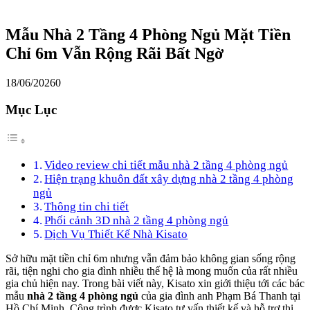
Mẫu Nhà 2 Tầng 4 Phòng Ngủ Mặt Tiền
Chỉ 6m Vẫn Rộng Rãi Bất Ngờ
18/06/2026
0
Mục Lục
Video review chi tiết mẫu nhà 2 tầng 4 phòng ngủ
Hiện trạng khuôn đất xây dựng nhà 2 tầng 4 phòng
ngủ
Thông tin chi tiết
Phối cảnh 3D nhà 2 tầng 4 phòng ngủ
Dịch Vụ Thiết Kế Nhà Kisato
Sở hữu mặt tiền chỉ 6m nhưng vẫn đảm bảo không gian sống rộng
rãi, tiện nghi cho gia đình nhiều thế hệ là mong muốn của rất nhiều
gia chủ hiện nay. Trong bài viết này, Kisato xin giới thiệu tới các bác
mẫu
nhà 2 tầng 4 phòng ngủ
của gia đình anh Phạm Bá Thanh tại
Hồ Chí Minh. Công trình được Kisato tư vấn thiết kế và hỗ trợ thi