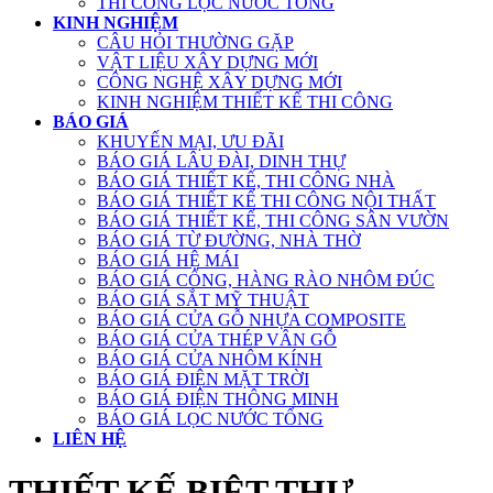
THI CÔNG LỌC NƯỚC TỔNG
KINH NGHIỆM
CÂU HỎI THƯỜNG GẶP
VẬT LIỆU XÂY DỰNG MỚI
CÔNG NGHỆ XÂY DỰNG MỚI
KINH NGHIỆM THIẾT KẾ THI CÔNG
BÁO GIÁ
KHUYẾN MẠI, ƯU ĐÃI
BÁO GIÁ LÂU ĐÀI, DINH THỰ
BÁO GIÁ THIẾT KẾ, THI CÔNG NHÀ
BÁO GIÁ THIẾT KẾ THI CÔNG NỘI THẤT
BÁO GIÁ THIẾT KẾ, THI CÔNG SÂN VƯỜN
BÁO GIÁ TỪ ĐƯỜNG, NHÀ THỜ
BÁO GIÁ HỆ MÁI
BÁO GIÁ CỔNG, HÀNG RÀO NHÔM ĐÚC
BÁO GIÁ SẮT MỸ THUẬT
BÁO GIÁ CỬA GỖ NHỰA COMPOSITE
BÁO GIÁ CỬA THÉP VÂN GỖ
BÁO GIÁ CỬA NHÔM KÍNH
BÁO GIÁ ĐIỆN MẶT TRỜI
BÁO GIÁ ĐIỆN THÔNG MINH
BÁO GIÁ LỌC NƯỚC TỔNG
LIÊN HỆ
THIẾT KẾ BIỆT THỰ