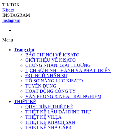
TIKTOK
Kisato
INSTAGRAM
Instagram
Menu
Trang chủ
BÁO CHÍ NÓI VỀ KISATO
GIỚI THIỆU VỀ KISATO
CHỨNG NHẬN, GIẢI THƯỞNG
LỊCH SỬ HÌNH THÀNH VÀ PHÁT TRIỂN
ĐỘI NGŨ NHÂN SỰ
HỒ SƠ NĂNG LỰC KISATO
TUYỂN DỤNG
HOẠT ĐỘNG CÔNG TY
VĂN PHÒNG & NHÀ TRẢI NGHIỆM
THIẾT KẾ
QUY TRÌNH THIẾT KẾ
THIẾT KẾ LÂU ĐÀI DINH THỰ
THIẾT KẾ VILLA
THIẾT KẾ KHÁCH SẠN
THIẾT KẾ NHÀ CẤP 4