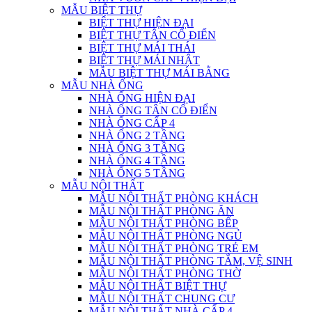
MẪU BIỆT THỰ
BIỆT THỰ HIỆN ĐẠI
BIỆT THỰ TÂN CỔ ĐIỂN
BIỆT THỰ MÁI THÁI
BIỆT THỰ MÁI NHẬT
MẪU BIỆT THỰ MÁI BẰNG
MẪU NHÀ ỐNG
NHÀ ỐNG HIỆN ĐẠI
NHÀ ỐNG TÂN CỔ ĐIỂN
NHÀ ỐNG CẤP 4
NHÀ ỐNG 2 TẦNG
NHÀ ỐNG 3 TẦNG
NHÀ ỐNG 4 TẦNG
NHÀ ỐNG 5 TẦNG
MẪU NỘI THẤT
MẪU NỘI THẤT PHÒNG KHÁCH
MẪU NỘI THẤT PHÒNG ĂN
MẪU NỘI THẤT PHÒNG BẾP
MẪU NỘI THẤT PHÒNG NGỦ
MẪU NỘI THẤT PHÒNG TRẺ EM
MẪU NỘI THẤT PHÒNG TẮM, VỆ SINH
MẪU NỘI THẤT PHÒNG THỜ
MẪU NỘI THẤT BIỆT THỰ
MẪU NỘI THẤT CHUNG CƯ
MẪU NỘI THẤT NHÀ CẤP 4