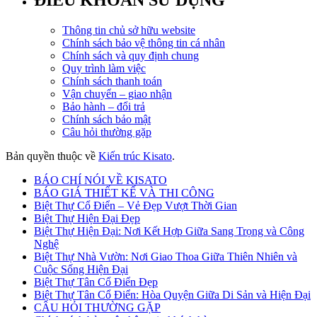
ĐIỀU KHOẢN SỬ DỤNG
Thông tin chủ sở hữu website
Chính sách bảo vệ thông tin cá nhân
Chính sách và quy định chung
Quy trình làm việc
Chính sách thanh toán
Vận chuyển – giao nhận
Bảo hành – đổi trả
Chính sách bảo mật
Câu hỏi thường gặp
Bản quyền thuộc về
Kiến trúc Kisato
.
BÁO CHÍ NÓI VỀ KISATO
BÁO GIÁ THIẾT KẾ VÀ THI CÔNG
Biệt Thự Cổ Điển – Vẻ Đẹp Vượt Thời Gian
Biệt Thự Hiện Đại Đẹp
Biệt Thự Hiện Đại: Nơi Kết Hợp Giữa Sang Trọng và Công
Nghệ
Biệt Thự Nhà Vườn: Nơi Giao Thoa Giữa Thiên Nhiên và
Cuộc Sống Hiện Đại
Biệt Thự Tân Cổ Điển Đẹp
Biệt Thự Tân Cổ Điển: Hòa Quyện Giữa Di Sản và Hiện Đại
CÂU HỎI THƯỜNG GẶP