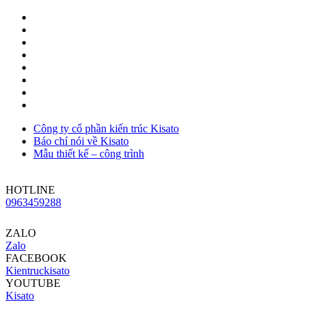
Công ty cổ phần kiến trúc Kisato
Báo chí nói về Kisato
Mẫu thiết kế – công trình
HOTLINE
0963459288
ZALO
Zalo
FACEBOOK
Kientruckisato
YOUTUBE
Kisato