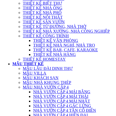
THIẾT KẾ BIỆT THỰ
THIẾT KẾ NHÀ ỐNG
THIẾT KẾ NHÀ PHỐ
THIẾT KẾ NỘI THẤT
THIẾT KẾ SÂN VƯỜN
THIẾT KẾ TỪ ĐƯỜNG, NHÀ THỜ
THIẾT KẾ NHÀ XƯỞNG, NHÀ CÔNG NGHIỆP
THIẾT KẾ CÔNG TRÌNH
THIẾT KẾ VĂN PHÒNG
THIẾT KẾ NHÀ NGHỈ, NHÀ TRỌ
THIẾT KẾ BAR, CAFE, KARAOKE
THIẾT KẾ NHÀ HÀNG
THIẾT KẾ HOMESTAY
MẪU THIẾT KẾ
MẪU LÂU ĐÀI DINH THỰ
MẪU VILLA
MẪU KHÁCH SẠN
MẪU NHÀ KHUNG THÉP
MẪU NHÀ VƯỜN CẤP 4
NHÀ VƯỜN CẤP 4 MÁI BẰNG
NHÀ VƯỜN CẤP 4 MÁI THÁI
NHÀ VƯỜN CẤP 4 MÁI NHẬT
NHÀ VƯỜN CẤP 4 GÁC LỬNG
NHÀ VƯỜN CẤP 4 TÂN CỔ ĐIỂN
NHÀ VƯỜN CẤP 4 HIỆN ĐẠI