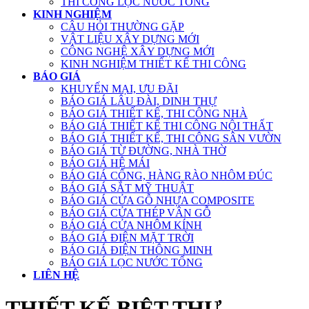
THI CÔNG LỌC NƯỚC TỔNG
KINH NGHIỆM
CÂU HỎI THƯỜNG GẶP
VẬT LIỆU XÂY DỰNG MỚI
CÔNG NGHỆ XÂY DỰNG MỚI
KINH NGHIỆM THIẾT KẾ THI CÔNG
BÁO GIÁ
KHUYẾN MẠI, ƯU ĐÃI
BÁO GIÁ LÂU ĐÀI, DINH THỰ
BÁO GIÁ THIẾT KẾ, THI CÔNG NHÀ
BÁO GIÁ THIẾT KẾ THI CÔNG NỘI THẤT
BÁO GIÁ THIẾT KẾ, THI CÔNG SÂN VƯỜN
BÁO GIÁ TỪ ĐƯỜNG, NHÀ THỜ
BÁO GIÁ HỆ MÁI
BÁO GIÁ CỔNG, HÀNG RÀO NHÔM ĐÚC
BÁO GIÁ SẮT MỸ THUẬT
BÁO GIÁ CỬA GỖ NHỰA COMPOSITE
BÁO GIÁ CỬA THÉP VÂN GỖ
BÁO GIÁ CỬA NHÔM KÍNH
BÁO GIÁ ĐIỆN MẶT TRỜI
BÁO GIÁ ĐIỆN THÔNG MINH
BÁO GIÁ LỌC NƯỚC TỔNG
LIÊN HỆ
THIẾT KẾ BIỆT THỰ