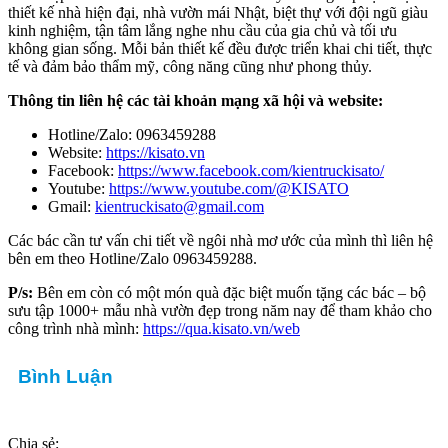
thiết kế nhà hiện đại, nhà vườn mái Nhật, biệt thự với đội ngũ giàu
kinh nghiệm, tận tâm lắng nghe nhu cầu của gia chủ và tối ưu
không gian sống. Mỗi bản thiết kế đều được triển khai chi tiết, thực
tế và đảm bảo thẩm mỹ, công năng cũng như phong thủy.
Thông tin liên hệ các tài khoản mạng xã hội và website:
Hotline/Zalo: 0963459288
Website:
https://kisato.vn
Facebook:
https://www.facebook.com/kientruckisato/
Youtube:
https://www.youtube.com/@KISATO
Gmail:
kientruckisato@gmail.com
Các bác cần tư vấn chi tiết về ngôi nhà mơ ước của mình thì liên hệ
bên em theo Hotline/Zalo 0963459288.
P/s:
Bên em còn có một món quà đặc biệt muốn tặng các bác – bộ
sưu tập 1000+ mẫu nhà vườn đẹp trong năm nay để tham khảo cho
công trình nhà mình:
https://qua.kisato.vn/web
Bình Luận
Chia sẻ: