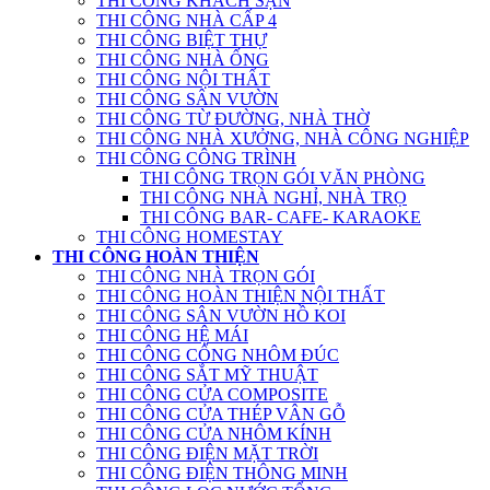
THI CÔNG KHÁCH SẠN
THI CÔNG NHÀ CẤP 4
THI CÔNG BIỆT THỰ
THI CÔNG NHÀ ỐNG
THI CÔNG NỘI THẤT
THI CÔNG SÂN VƯỜN
THI CÔNG TỪ ĐƯỜNG, NHÀ THỜ
THI CÔNG NHÀ XƯỞNG, NHÀ CÔNG NGHIỆP
THI CÔNG CÔNG TRÌNH
THI CÔNG TRỌN GÓI VĂN PHÒNG
THI CÔNG NHÀ NGHỈ, NHÀ TRỌ
THI CÔNG BAR- CAFE- KARAOKE
THI CÔNG HOMESTAY
THI CÔNG HOÀN THIỆN
THI CÔNG NHÀ TRỌN GÓI
THI CÔNG HOÀN THIỆN NỘI THẤT
THI CÔNG SÂN VƯỜN HỒ KOI
THI CÔNG HỆ MÁI
THI CÔNG CỔNG NHÔM ĐÚC
THI CÔNG SẮT MỸ THUẬT
THI CÔNG CỬA COMPOSITE
THI CÔNG CỬA THÉP VÂN GỖ
THI CÔNG CỬA NHÔM KÍNH
THI CÔNG ĐIỆN MẶT TRỜI
THI CÔNG ĐIỆN THÔNG MINH