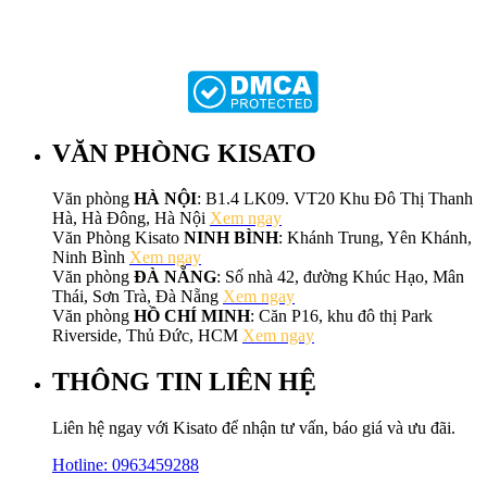
VĂN PHÒNG KISATO
Văn phòng
HÀ NỘI
: B1.4 LK09. VT20 Khu Đô Thị Thanh
Hà, Hà Đông, Hà Nội
Xem ngay
Văn Phòng Kisato
NINH BÌNH
: Khánh Trung, Yên Khánh,
Ninh Bình
Xem ngay
Văn phòng
ĐÀ NẴNG
: Số nhà 42, đường Khúc Hạo, Mân
Thái, Sơn Trà, Đà Nẵng
Xem ngay
Văn phòng
HỒ CHÍ MINH
: Căn P16, khu đô thị Park
Riverside, Thủ Đức, HCM
Xem ngay
THÔNG TIN LIÊN HỆ
Liên hệ ngay với Kisato để nhận tư vấn, báo giá và ưu đãi.
Hotline:
0963459288