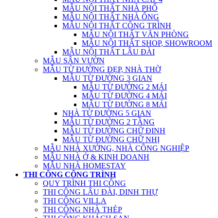
MẪU NỘI THẤT NHÀ PHỐ
MẪU NỘI THẤT NHÀ ỐNG
MẪU NỘI THẤT CÔNG TRÌNH
MẪU NỘI THẤT VĂN PHÒNG
MẪU NỘI THẤT SHOP, SHOWROOM
MẪU NỘI THẤT LÂU ĐÀI
MẪU SÂN VƯỜN
MẪU TỪ ĐƯỜNG ĐẸP, NHÀ THỜ
MẪU TỪ ĐƯỜNG 3 GIAN
MẪU TỪ ĐƯỜNG 2 MÁI
MẪU TỪ ĐƯỜNG 4 MÁI
MẪU TỪ ĐƯỜNG 8 MÁI
NHÀ TỪ ĐƯỜNG 5 GIAN
MẪU TỪ ĐƯỜNG 2 TẦNG
MẪU TỪ ĐƯỜNG CHỮ ĐINH
MẪU TỪ ĐƯỜNG CHỮ NHỊ
MẪU NHÀ XƯỞNG, NHÀ CÔNG NGHIỆP
MẪU NHÀ Ở & KINH DOANH
MẪU NHÀ HOMESTAY
THI CÔNG CÔNG TRÌNH
QUY TRÌNH THI CÔNG
THI CÔNG LÂU ĐÀI, DINH THỰ
THI CÔNG VILLA
THI CÔNG NHÀ THÉP