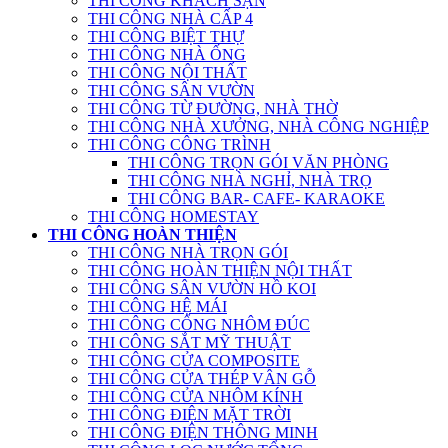
THI CÔNG KHÁCH SẠN
THI CÔNG NHÀ CẤP 4
THI CÔNG BIỆT THỰ
THI CÔNG NHÀ ỐNG
THI CÔNG NỘI THẤT
THI CÔNG SÂN VƯỜN
THI CÔNG TỪ ĐƯỜNG, NHÀ THỜ
THI CÔNG NHÀ XƯỞNG, NHÀ CÔNG NGHIỆP
THI CÔNG CÔNG TRÌNH
THI CÔNG TRỌN GÓI VĂN PHÒNG
THI CÔNG NHÀ NGHỈ, NHÀ TRỌ
THI CÔNG BAR- CAFE- KARAOKE
THI CÔNG HOMESTAY
THI CÔNG HOÀN THIỆN
THI CÔNG NHÀ TRỌN GÓI
THI CÔNG HOÀN THIỆN NỘI THẤT
THI CÔNG SÂN VƯỜN HỒ KOI
THI CÔNG HỆ MÁI
THI CÔNG CỔNG NHÔM ĐÚC
THI CÔNG SẮT MỸ THUẬT
THI CÔNG CỬA COMPOSITE
THI CÔNG CỬA THÉP VÂN GỖ
THI CÔNG CỬA NHÔM KÍNH
THI CÔNG ĐIỆN MẶT TRỜI
THI CÔNG ĐIỆN THÔNG MINH