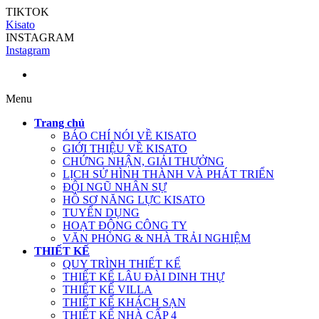
TIKTOK
Kisato
INSTAGRAM
Instagram
Menu
Trang chủ
BÁO CHÍ NÓI VỀ KISATO
GIỚI THIỆU VỀ KISATO
CHỨNG NHẬN, GIẢI THƯỞNG
LỊCH SỬ HÌNH THÀNH VÀ PHÁT TRIỂN
ĐỘI NGŨ NHÂN SỰ
HỒ SƠ NĂNG LỰC KISATO
TUYỂN DỤNG
HOẠT ĐỘNG CÔNG TY
VĂN PHÒNG & NHÀ TRẢI NGHIỆM
THIẾT KẾ
QUY TRÌNH THIẾT KẾ
THIẾT KẾ LÂU ĐÀI DINH THỰ
THIẾT KẾ VILLA
THIẾT KẾ KHÁCH SẠN
THIẾT KẾ NHÀ CẤP 4