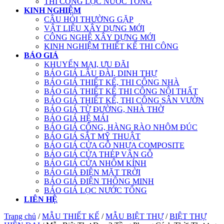
THI CÔNG LỌC NƯỚC TỔNG
KINH NGHIỆM
CÂU HỎI THƯỜNG GẶP
VẬT LIỆU XÂY DỰNG MỚI
CÔNG NGHỆ XÂY DỰNG MỚI
KINH NGHIỆM THIẾT KẾ THI CÔNG
BÁO GIÁ
KHUYẾN MẠI, ƯU ĐÃI
BÁO GIÁ LÂU ĐÀI, DINH THỰ
BÁO GIÁ THIẾT KẾ, THI CÔNG NHÀ
BÁO GIÁ THIẾT KẾ THI CÔNG NỘI THẤT
BÁO GIÁ THIẾT KẾ, THI CÔNG SÂN VƯỜN
BÁO GIÁ TỪ ĐƯỜNG, NHÀ THỜ
BÁO GIÁ HỆ MÁI
BÁO GIÁ CỔNG, HÀNG RÀO NHÔM ĐÚC
BÁO GIÁ SẮT MỸ THUẬT
BÁO GIÁ CỬA GỖ NHỰA COMPOSITE
BÁO GIÁ CỬA THÉP VÂN GỖ
BÁO GIÁ CỬA NHÔM KÍNH
BÁO GIÁ ĐIỆN MẶT TRỜI
BÁO GIÁ ĐIỆN THÔNG MINH
BÁO GIÁ LỌC NƯỚC TỔNG
LIÊN HỆ
Trang chủ
/
MẪU THIẾT KẾ
/
MẪU BIỆT THỰ
/
BIỆT THỰ