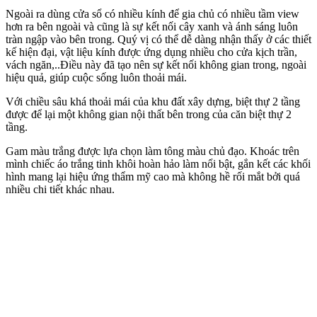
Ngoài ra dùng cửa sổ có nhiều kính để gia chủ có nhiều tầm view
hơn ra bên ngoài và cũng là sự kết nối cây xanh và ánh sáng luôn
tràn ngập vào bên trong. Quý vị có thể dễ dàng nhận thấy ở các thiết
kế hiện đại, vật liệu kính được ứng dụng nhiều cho cửa kịch trần,
vách ngăn,..Điều này đã tạo nên sự kết nối không gian trong, ngoài
hiệu quả, giúp cuộc sống luôn thoải mái.
Với chiều sâu khá thoải mái của khu đất xây dựng, biệt thự 2 tầng
được để lại một không gian nội thất bên trong của căn biệt thự 2
tầng.
Gam màu trắng được lựa chọn làm tông màu chủ đạo. Khoác trên
mình chiếc áo trắng tinh khôi hoàn hảo làm nổi bật, gắn kết các khối
hình mang lại hiệu ứng thẩm mỹ cao mà không hề rối mắt bởi quá
nhiều chi tiết khác nhau.