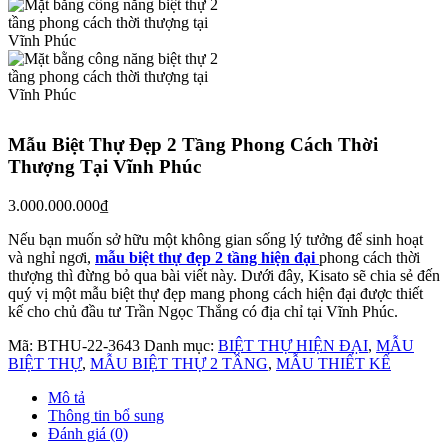
Mẫu Biệt Thự Đẹp 2 Tầng Phong Cách Thời
Thượng Tại Vĩnh Phúc
3.000.000.000
₫
Nếu bạn muốn sở hữu một không gian sống lý tưởng để sinh hoạt
và nghỉ ngơi,
mẫu biệt thự đẹp 2 tầng hiện đại
phong cách thời
thượng thì đừng bỏ qua bài viết này. Dưới đây, Kisato sẽ chia sẻ đến
quý vị một mẫu biệt thự đẹp mang phong cách hiện đại được thiết
kế cho chủ đầu tư Trần Ngọc Thắng có địa chỉ tại Vĩnh Phúc.
Mã:
BTHU-22-3643
Danh mục:
BIỆT THỰ HIỆN ĐẠI
,
MẪU
BIỆT THỰ
,
MẪU BIỆT THỰ 2 TẦNG
,
MẪU THIẾT KẾ
Mô tả
Thông tin bổ sung
Đánh giá (0)