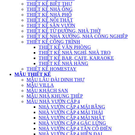
THIẾT KẾ BIỆT THỰ
THIẾT KẾ NHÀ ỐNG
THIẾT KẾ NHÀ PHỐ
THIẾT KẾ NỘI THẤT
THIẾT KẾ SÂN VƯỜN
THIẾT KẾ TỪ ĐƯỜNG, NHÀ THỜ
THIẾT KẾ NHÀ XƯỞNG, NHÀ CÔNG NGHIỆP
THIẾT KẾ CÔNG TRÌNH
THIẾT KẾ VĂN PHÒNG
THIẾT KẾ NHÀ NGHỈ, NHÀ TRỌ
THIẾT KẾ BAR, CAFE, KARAOKE
THIẾT KẾ NHÀ HÀNG
THIẾT KẾ HOMESTAY
MẪU THIẾT KẾ
MẪU LÂU ĐÀI DINH THỰ
MẪU VILLA
MẪU KHÁCH SẠN
MẪU NHÀ KHUNG THÉP
MẪU NHÀ VƯỜN CẤP 4
NHÀ VƯỜN CẤP 4 MÁI BẰNG
NHÀ VƯỜN CẤP 4 MÁI THÁI
NHÀ VƯỜN CẤP 4 MÁI NHẬT
NHÀ VƯỜN CẤP 4 GÁC LỬNG
NHÀ VƯỜN CẤP 4 TÂN CỔ ĐIỂN
NHÀ VƯỜN CẤP 4 HIỆN ĐẠI