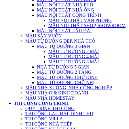
MẪU NỘI THẤT NHÀ PHỐ
MẪU NỘI THẤT NHÀ ỐNG
MẪU NỘI THẤT CÔNG TRÌNH
MẪU NỘI THẤT VĂN PHÒNG
MẪU NỘI THẤT SHOP, SHOWROOM
MẪU NỘI THẤT LÂU ĐÀI
MẪU SÂN VƯỜN
MẪU TỪ ĐƯỜNG ĐẸP, NHÀ THỜ
MẪU TỪ ĐƯỜNG 3 GIAN
MẪU TỪ ĐƯỜNG 2 MÁI
MẪU TỪ ĐƯỜNG 4 MÁI
MẪU TỪ ĐƯỜNG 8 MÁI
NHÀ TỪ ĐƯỜNG 5 GIAN
MẪU TỪ ĐƯỜNG 2 TẦNG
MẪU TỪ ĐƯỜNG CHỮ ĐINH
MẪU TỪ ĐƯỜNG CHỮ NHỊ
MẪU NHÀ XƯỞNG, NHÀ CÔNG NGHIỆP
MẪU NHÀ Ở & KINH DOANH
MẪU NHÀ HOMESTAY
THI CÔNG CÔNG TRÌNH
QUY TRÌNH THI CÔNG
THI CÔNG LÂU ĐÀI, DINH THỰ
THI CÔNG VILLA
THI CÔNG NHÀ THÉP