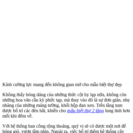
Kính cường lực mang đến không gian mở cho mẫu biệt thự đẹp
Không thấy bóng dáng của những thức cột hy lạp nữa, không còn
những hoa văn cầu kỳ phức tạp, mà thay vào đó là sự đơn giản, nhẹ
nhàng của những mảng tường, khối hộp đan xen. Trên tầng tum
được bố trí các đèn hắt, khiến cho
mẫu biệt thự 2 tầng
lung linh hơn
mỗi khi đêm về.
Với hệ thống ban công rộng thoáng, quý vị sẽ có được một nơi để
hóng gió, vươn tầm nhìn. Ngoài ra, việc bố trí thêm hệ thống cây