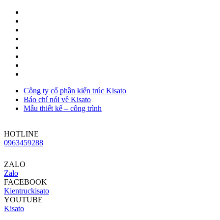
Công ty cổ phần kiến trúc Kisato
Báo chí nói về Kisato
Mẫu thiết kế – công trình
HOTLINE
0963459288
ZALO
Zalo
FACEBOOK
Kientruckisato
YOUTUBE
Kisato