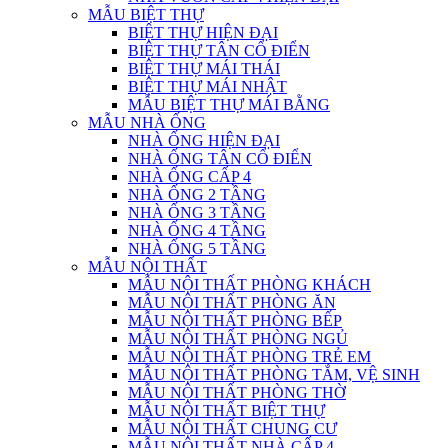
MẪU BIỆT THỰ
BIỆT THỰ HIỆN ĐẠI
BIỆT THỰ TÂN CỔ ĐIỂN
BIỆT THỰ MÁI THÁI
BIỆT THỰ MÁI NHẬT
MẪU BIỆT THỰ MÁI BẰNG
MẪU NHÀ ỐNG
NHÀ ỐNG HIỆN ĐẠI
NHÀ ỐNG TÂN CỔ ĐIỂN
NHÀ ỐNG CẤP 4
NHÀ ỐNG 2 TẦNG
NHÀ ỐNG 3 TẦNG
NHÀ ỐNG 4 TẦNG
NHÀ ỐNG 5 TẦNG
MẪU NỘI THẤT
MẪU NỘI THẤT PHÒNG KHÁCH
MẪU NỘI THẤT PHÒNG ĂN
MẪU NỘI THẤT PHÒNG BẾP
MẪU NỘI THẤT PHÒNG NGỦ
MẪU NỘI THẤT PHÒNG TRẺ EM
MẪU NỘI THẤT PHÒNG TẮM, VỆ SINH
MẪU NỘI THẤT PHÒNG THỜ
MẪU NỘI THẤT BIỆT THỰ
MẪU NỘI THẤT CHUNG CƯ
MẪU NỘI THẤT NHÀ CẤP 4