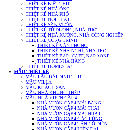
THIẾT KẾ BIỆT THỰ
THIẾT KẾ NHÀ ỐNG
THIẾT KẾ NHÀ PHỐ
THIẾT KẾ NỘI THẤT
THIẾT KẾ SÂN VƯỜN
THIẾT KẾ TỪ ĐƯỜNG, NHÀ THỜ
THIẾT KẾ NHÀ XƯỞNG, NHÀ CÔNG NGHIỆP
THIẾT KẾ CÔNG TRÌNH
THIẾT KẾ VĂN PHÒNG
THIẾT KẾ NHÀ NGHỈ, NHÀ TRỌ
THIẾT KẾ BAR, CAFE, KARAOKE
THIẾT KẾ NHÀ HÀNG
THIẾT KẾ HOMESTAY
MẪU THIẾT KẾ
MẪU LÂU ĐÀI DINH THỰ
MẪU VILLA
MẪU KHÁCH SẠN
MẪU NHÀ KHUNG THÉP
MẪU NHÀ VƯỜN CẤP 4
NHÀ VƯỜN CẤP 4 MÁI BẰNG
NHÀ VƯỜN CẤP 4 MÁI THÁI
NHÀ VƯỜN CẤP 4 MÁI NHẬT
NHÀ VƯỜN CẤP 4 GÁC LỬNG
NHÀ VƯỜN CẤP 4 TÂN CỔ ĐIỂN
NHÀ VƯỜN CẤP 4 HIỆN ĐẠI