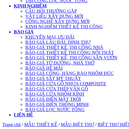
THI CÔNG LỌC NƯỚC TỔNG
KINH NGHIỆM
CÂU HỎI THƯỜNG GẶP
VẬT LIỆU XÂY DỰNG MỚI
CÔNG NGHỆ XÂY DỰNG MỚI
KINH NGHIỆM THIẾT KẾ THI CÔNG
BÁO GIÁ
KHUYẾN MẠI, ƯU ĐÃI
BÁO GIÁ LÂU ĐÀI, DINH THỰ
BÁO GIÁ THIẾT KẾ, THI CÔNG NHÀ
BÁO GIÁ THIẾT KẾ THI CÔNG NỘI THẤT
BÁO GIÁ THIẾT KẾ, THI CÔNG SÂN VƯỜN
BÁO GIÁ TỪ ĐƯỜNG, NHÀ THỜ
BÁO GIÁ HỆ MÁI
BÁO GIÁ CỔNG, HÀNG RÀO NHÔM ĐÚC
BÁO GIÁ SẮT MỸ THUẬT
BÁO GIÁ CỬA GỖ NHỰA COMPOSITE
BÁO GIÁ CỬA THÉP VÂN GỖ
BÁO GIÁ CỬA NHÔM KÍNH
BÁO GIÁ ĐIỆN MẶT TRỜI
BÁO GIÁ ĐIỆN THÔNG MINH
BÁO GIÁ LỌC NƯỚC TỔNG
LIÊN HỆ
Trang chủ
/
MẪU THIẾT KẾ
/
MẪU BIỆT THỰ
/
BIỆT THỰ HIỆ