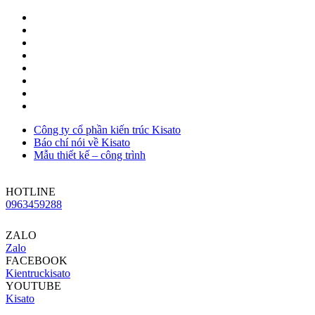
Công ty cổ phần kiến trúc Kisato
Báo chí nói về Kisato
Mẫu thiết kế – công trình
HOTLINE
0963459288
ZALO
Zalo
FACEBOOK
Kientruckisato
YOUTUBE
Kisato