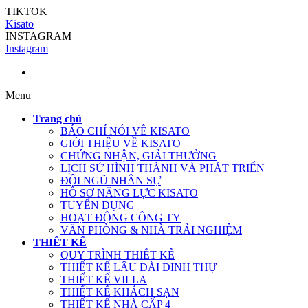
TIKTOK
Kisato
INSTAGRAM
Instagram
Menu
Trang chủ
BÁO CHÍ NÓI VỀ KISATO
GIỚI THIỆU VỀ KISATO
CHỨNG NHẬN, GIẢI THƯỞNG
LỊCH SỬ HÌNH THÀNH VÀ PHÁT TRIỂN
ĐỘI NGŨ NHÂN SỰ
HỒ SƠ NĂNG LỰC KISATO
TUYỂN DỤNG
HOẠT ĐỘNG CÔNG TY
VĂN PHÒNG & NHÀ TRẢI NGHIỆM
THIẾT KẾ
QUY TRÌNH THIẾT KẾ
THIẾT KẾ LÂU ĐÀI DINH THỰ
THIẾT KẾ VILLA
THIẾT KẾ KHÁCH SẠN
THIẾT KẾ NHÀ CẤP 4