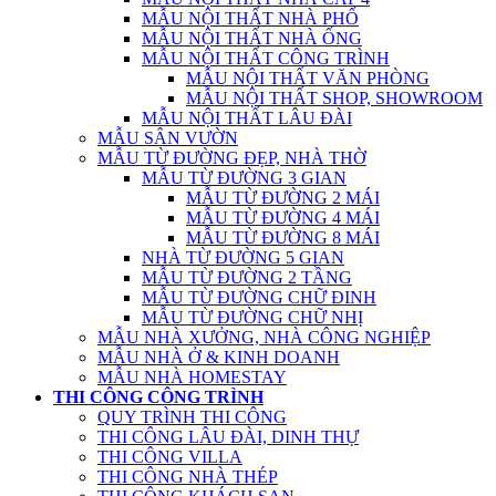
MẪU NỘI THẤT NHÀ PHỐ
MẪU NỘI THẤT NHÀ ỐNG
MẪU NỘI THẤT CÔNG TRÌNH
MẪU NỘI THẤT VĂN PHÒNG
MẪU NỘI THẤT SHOP, SHOWROOM
MẪU NỘI THẤT LÂU ĐÀI
MẪU SÂN VƯỜN
MẪU TỪ ĐƯỜNG ĐẸP, NHÀ THỜ
MẪU TỪ ĐƯỜNG 3 GIAN
MẪU TỪ ĐƯỜNG 2 MÁI
MẪU TỪ ĐƯỜNG 4 MÁI
MẪU TỪ ĐƯỜNG 8 MÁI
NHÀ TỪ ĐƯỜNG 5 GIAN
MẪU TỪ ĐƯỜNG 2 TẦNG
MẪU TỪ ĐƯỜNG CHỮ ĐINH
MẪU TỪ ĐƯỜNG CHỮ NHỊ
MẪU NHÀ XƯỞNG, NHÀ CÔNG NGHIỆP
MẪU NHÀ Ở & KINH DOANH
MẪU NHÀ HOMESTAY
THI CÔNG CÔNG TRÌNH
QUY TRÌNH THI CÔNG
THI CÔNG LÂU ĐÀI, DINH THỰ
THI CÔNG VILLA
THI CÔNG NHÀ THÉP