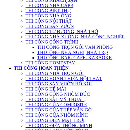
THI CÔNG KHÁCH SẠN
THI CÔNG NHÀ CẤP 4
THI CÔNG BIỆT THỰ
THI CÔNG NHÀ ỐNG
THI CÔNG NỘI THẤT
THI CÔNG SÂN VƯỜN
THI CÔNG TỪ ĐƯỜNG, NHÀ THỜ
THI CÔNG NHÀ XƯỞNG, NHÀ CÔNG NGHIỆP
THI CÔNG CÔNG TRÌNH
THI CÔNG TRỌN GÓI VĂN PHÒNG
THI CÔNG NHÀ NGHỈ, NHÀ TRỌ
THI CÔNG BAR- CAFE- KARAOKE
THI CÔNG HOMESTAY
THI CÔNG HOÀN THIỆN
THI CÔNG NHÀ TRỌN GÓI
THI CÔNG HOÀN THIỆN NỘI THẤT
THI CÔNG SÂN VƯỜN HỒ KOI
THI CÔNG HỆ MÁI
THI CÔNG CỔNG NHÔM ĐÚC
THI CÔNG SẮT MỸ THUẬT
THI CÔNG CỬA COMPOSITE
THI CÔNG CỬA THÉP VÂN GỖ
THI CÔNG CỬA NHÔM KÍNH
THI CÔNG ĐIỆN MẶT TRỜI
THI CÔNG ĐIỆN THÔNG MINH