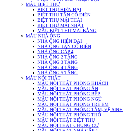
MẪU BIỆT THỰ
BIỆT THỰ HIỆN ĐẠI
BIỆT THỰ TÂN CỔ ĐIỂN
BIỆT THỰ MÁI THÁI
BIỆT THỰ MÁI NHẬT
MẪU BIỆT THỰ MÁI BẰNG
MẪU NHÀ ỐNG
NHÀ ỐNG HIỆN ĐẠI
NHÀ ỐNG TÂN CỔ ĐIỂN
NHÀ ỐNG CẤP 4
NHÀ ỐNG 2 TẦNG
NHÀ ỐNG 3 TẦNG
NHÀ ỐNG 4 TẦNG
NHÀ ỐNG 5 TẦNG
MẪU NỘI THẤT
MẪU NỘI THẤT PHÒNG KHÁCH
MẪU NỘI THẤT PHÒNG ĂN
MẪU NỘI THẤT PHÒNG BẾP
MẪU NỘI THẤT PHÒNG NGỦ
MẪU NỘI THẤT PHÒNG TRẺ EM
MẪU NỘI THẤT PHÒNG TẮM, VỆ SINH
MẪU NỘI THẤT PHÒNG THỜ
MẪU NỘI THẤT BIỆT THỰ
MẪU NỘI THẤT CHUNG CƯ
MẪU NỘI THẤT NHÀ CẤP 4