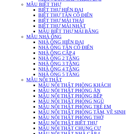
MẪU BIỆT THỰ
BIỆT THỰ HIỆN ĐẠI
BIỆT THỰ TÂN CỔ ĐIỂN
BIỆT THỰ MÁI THÁI
BIỆT THỰ MÁI NHẬT
MẪU BIỆT THỰ MÁI BẰNG
MẪU NHÀ ỐNG
NHÀ ỐNG HIỆN ĐẠI
NHÀ ỐNG TÂN CỔ ĐIỂN
NHÀ ỐNG CẤP 4
NHÀ ỐNG 2 TẦNG
NHÀ ỐNG 3 TẦNG
NHÀ ỐNG 4 TẦNG
NHÀ ỐNG 5 TẦNG
MẪU NỘI THẤT
MẪU NỘI THẤT PHÒNG KHÁCH
MẪU NỘI THẤT PHÒNG ĂN
MẪU NỘI THẤT PHÒNG BẾP
MẪU NỘI THẤT PHÒNG NGỦ
MẪU NỘI THẤT PHÒNG TRẺ EM
MẪU NỘI THẤT PHÒNG TẮM, VỆ SINH
MẪU NỘI THẤT PHÒNG THỜ
MẪU NỘI THẤT BIỆT THỰ
MẪU NỘI THẤT CHUNG CƯ
MẪU NỘI THẤT NHÀ CẤP 4