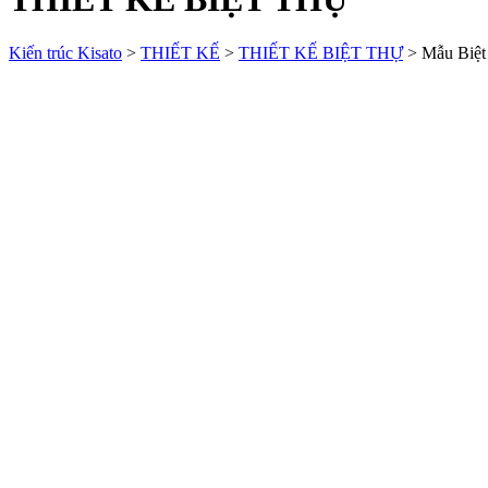
Kiến trúc Kisato
>
THIẾT KẾ
>
THIẾT KẾ BIỆT THỰ
>
Mẫu Biệt