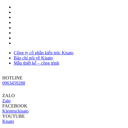
Công ty cổ phần kiến trúc Kisato
Báo chí nói về Kisato
Mẫu thiết kế – công trình
HOTLINE
0963459288
ZALO
Zalo
FACEBOOK
Kientruckisato
YOUTUBE
Kisato