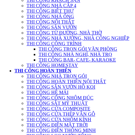
THI CÔNG KHÁCH SẠN
THI CÔNG NHÀ CẤP 4
THI CÔNG BIỆT THỰ
THI CÔNG NHÀ ỐNG
THI CÔNG NỘI THẤT
THI CÔNG SÂN VƯỜN
THI CÔNG TỪ ĐƯỜNG, NHÀ THỜ
THI CÔNG NHÀ XƯỞNG, NHÀ CÔNG NGHIỆP
THI CÔNG CÔNG TRÌNH
THI CÔNG TRỌN GÓI VĂN PHÒNG
THI CÔNG NHÀ NGHỈ, NHÀ TRỌ
THI CÔNG BAR- CAFE- KARAOKE
THI CÔNG HOMESTAY
THI CÔNG HOÀN THIỆN
THI CÔNG NHÀ TRỌN GÓI
THI CÔNG HOÀN THIỆN NỘI THẤT
THI CÔNG SÂN VƯỜN HỒ KOI
THI CÔNG HỆ MÁI
THI CÔNG CỔNG NHÔM ĐÚC
THI CÔNG SẮT MỸ THUẬT
THI CÔNG CỬA COMPOSITE
THI CÔNG CỬA THÉP VÂN GỖ
THI CÔNG CỬA NHÔM KÍNH
THI CÔNG ĐIỆN MẶT TRỜI
THI CÔNG ĐIỆN THÔNG MINH