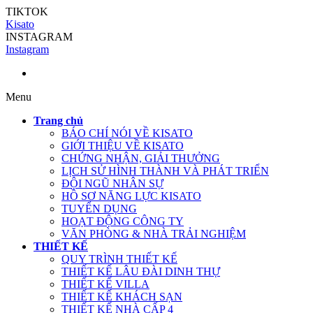
TIKTOK
Kisato
INSTAGRAM
Instagram
Menu
Trang chủ
BÁO CHÍ NÓI VỀ KISATO
GIỚI THIỆU VỀ KISATO
CHỨNG NHẬN, GIẢI THƯỞNG
LỊCH SỬ HÌNH THÀNH VÀ PHÁT TRIỂN
ĐỘI NGŨ NHÂN SỰ
HỒ SƠ NĂNG LỰC KISATO
TUYỂN DỤNG
HOẠT ĐỘNG CÔNG TY
VĂN PHÒNG & NHÀ TRẢI NGHIỆM
THIẾT KẾ
QUY TRÌNH THIẾT KẾ
THIẾT KẾ LÂU ĐÀI DINH THỰ
THIẾT KẾ VILLA
THIẾT KẾ KHÁCH SẠN
THIẾT KẾ NHÀ CẤP 4