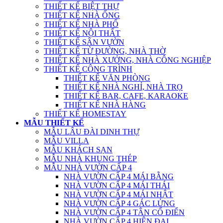
THIẾT KẾ BIỆT THỰ
THIẾT KẾ NHÀ ỐNG
THIẾT KẾ NHÀ PHỐ
THIẾT KẾ NỘI THẤT
THIẾT KẾ SÂN VƯỜN
THIẾT KẾ TỪ ĐƯỜNG, NHÀ THỜ
THIẾT KẾ NHÀ XƯỞNG, NHÀ CÔNG NGHIỆP
THIẾT KẾ CÔNG TRÌNH
THIẾT KẾ VĂN PHÒNG
THIẾT KẾ NHÀ NGHỈ, NHÀ TRỌ
THIẾT KẾ BAR, CAFE, KARAOKE
THIẾT KẾ NHÀ HÀNG
THIẾT KẾ HOMESTAY
MẪU THIẾT KẾ
MẪU LÂU ĐÀI DINH THỰ
MẪU VILLA
MẪU KHÁCH SẠN
MẪU NHÀ KHUNG THÉP
MẪU NHÀ VƯỜN CẤP 4
NHÀ VƯỜN CẤP 4 MÁI BẰNG
NHÀ VƯỜN CẤP 4 MÁI THÁI
NHÀ VƯỜN CẤP 4 MÁI NHẬT
NHÀ VƯỜN CẤP 4 GÁC LỬNG
NHÀ VƯỜN CẤP 4 TÂN CỔ ĐIỂN
NHÀ VƯỜN CẤP 4 HIỆN ĐẠI