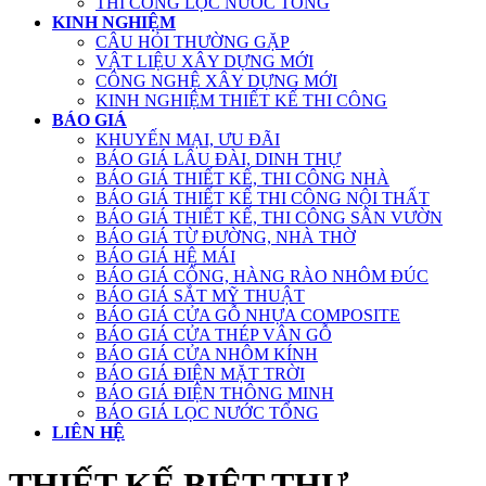
THI CÔNG LỌC NƯỚC TỔNG
KINH NGHIỆM
CÂU HỎI THƯỜNG GẶP
VẬT LIỆU XÂY DỰNG MỚI
CÔNG NGHỆ XÂY DỰNG MỚI
KINH NGHIỆM THIẾT KẾ THI CÔNG
BÁO GIÁ
KHUYẾN MẠI, ƯU ĐÃI
BÁO GIÁ LÂU ĐÀI, DINH THỰ
BÁO GIÁ THIẾT KẾ, THI CÔNG NHÀ
BÁO GIÁ THIẾT KẾ THI CÔNG NỘI THẤT
BÁO GIÁ THIẾT KẾ, THI CÔNG SÂN VƯỜN
BÁO GIÁ TỪ ĐƯỜNG, NHÀ THỜ
BÁO GIÁ HỆ MÁI
BÁO GIÁ CỔNG, HÀNG RÀO NHÔM ĐÚC
BÁO GIÁ SẮT MỸ THUẬT
BÁO GIÁ CỬA GỖ NHỰA COMPOSITE
BÁO GIÁ CỬA THÉP VÂN GỖ
BÁO GIÁ CỬA NHÔM KÍNH
BÁO GIÁ ĐIỆN MẶT TRỜI
BÁO GIÁ ĐIỆN THÔNG MINH
BÁO GIÁ LỌC NƯỚC TỔNG
LIÊN HỆ
THIẾT KẾ BIỆT THỰ