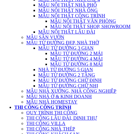
MẪU NỘI THẤT NHÀ PHỐ
MẪU NỘI THẤT NHÀ ỐNG
MẪU NỘI THẤT CÔNG TRÌNH
MẪU NỘI THẤT VĂN PHÒNG
MẪU NỘI THẤT SHOP, SHOWROOM
MẪU NỘI THẤT LÂU ĐÀI
MẪU SÂN VƯỜN
MẪU TỪ ĐƯỜNG ĐẸP, NHÀ THỜ
MẪU TỪ ĐƯỜNG 3 GIAN
MẪU TỪ ĐƯỜNG 2 MÁI
MẪU TỪ ĐƯỜNG 4 MÁI
MẪU TỪ ĐƯỜNG 8 MÁI
NHÀ TỪ ĐƯỜNG 5 GIAN
MẪU TỪ ĐƯỜNG 2 TẦNG
MẪU TỪ ĐƯỜNG CHỮ ĐINH
MẪU TỪ ĐƯỜNG CHỮ NHỊ
MẪU NHÀ XƯỞNG, NHÀ CÔNG NGHIỆP
MẪU NHÀ Ở & KINH DOANH
MẪU NHÀ HOMESTAY
THI CÔNG CÔNG TRÌNH
QUY TRÌNH THI CÔNG
THI CÔNG LÂU ĐÀI, DINH THỰ
THI CÔNG VILLA
THI CÔNG NHÀ THÉP