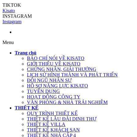
TIKTOK
Kisato
INSTAGRAM
Instagram
Menu
Trang chủ
BÁO CHÍ NÓI VỀ KISATO
GIỚI THIỆU VỀ KISATO
CHỨNG NHẬN, GIẢI THƯỞNG
LỊCH SỬ HÌNH THÀNH VÀ PHÁT TRIỂN
ĐỘI NGŨ NHÂN SỰ
HỒ SƠ NĂNG LỰC KISATO
TUYỂN DỤNG
HOẠT ĐỘNG CÔNG TY
VĂN PHÒNG & NHÀ TRẢI NGHIỆM
THIẾT KẾ
QUY TRÌNH THIẾT KẾ
THIẾT KẾ LÂU ĐÀI DINH THỰ
THIẾT KẾ VILLA
THIẾT KẾ KHÁCH SẠN
THIẾT KẾ NHÀ CẤP 4