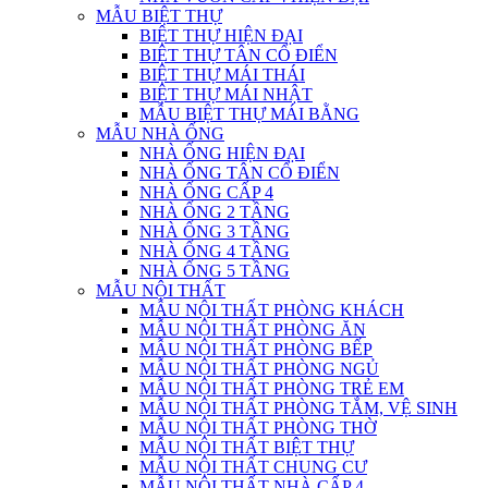
MẪU BIỆT THỰ
BIỆT THỰ HIỆN ĐẠI
BIỆT THỰ TÂN CỔ ĐIỂN
BIỆT THỰ MÁI THÁI
BIỆT THỰ MÁI NHẬT
MẪU BIỆT THỰ MÁI BẰNG
MẪU NHÀ ỐNG
NHÀ ỐNG HIỆN ĐẠI
NHÀ ỐNG TÂN CỔ ĐIỂN
NHÀ ỐNG CẤP 4
NHÀ ỐNG 2 TẦNG
NHÀ ỐNG 3 TẦNG
NHÀ ỐNG 4 TẦNG
NHÀ ỐNG 5 TẦNG
MẪU NỘI THẤT
MẪU NỘI THẤT PHÒNG KHÁCH
MẪU NỘI THẤT PHÒNG ĂN
MẪU NỘI THẤT PHÒNG BẾP
MẪU NỘI THẤT PHÒNG NGỦ
MẪU NỘI THẤT PHÒNG TRẺ EM
MẪU NỘI THẤT PHÒNG TẮM, VỆ SINH
MẪU NỘI THẤT PHÒNG THỜ
MẪU NỘI THẤT BIỆT THỰ
MẪU NỘI THẤT CHUNG CƯ
MẪU NỘI THẤT NHÀ CẤP 4