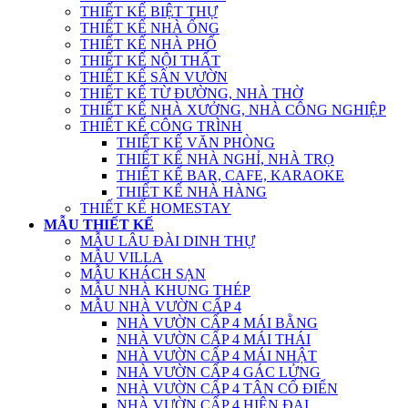
THIẾT KẾ BIỆT THỰ
THIẾT KẾ NHÀ ỐNG
THIẾT KẾ NHÀ PHỐ
THIẾT KẾ NỘI THẤT
THIẾT KẾ SÂN VƯỜN
THIẾT KẾ TỪ ĐƯỜNG, NHÀ THỜ
THIẾT KẾ NHÀ XƯỞNG, NHÀ CÔNG NGHIỆP
THIẾT KẾ CÔNG TRÌNH
THIẾT KẾ VĂN PHÒNG
THIẾT KẾ NHÀ NGHỈ, NHÀ TRỌ
THIẾT KẾ BAR, CAFE, KARAOKE
THIẾT KẾ NHÀ HÀNG
THIẾT KẾ HOMESTAY
MẪU THIẾT KẾ
MẪU LÂU ĐÀI DINH THỰ
MẪU VILLA
MẪU KHÁCH SẠN
MẪU NHÀ KHUNG THÉP
MẪU NHÀ VƯỜN CẤP 4
NHÀ VƯỜN CẤP 4 MÁI BẰNG
NHÀ VƯỜN CẤP 4 MÁI THÁI
NHÀ VƯỜN CẤP 4 MÁI NHẬT
NHÀ VƯỜN CẤP 4 GÁC LỬNG
NHÀ VƯỜN CẤP 4 TÂN CỔ ĐIỂN
NHÀ VƯỜN CẤP 4 HIỆN ĐẠI