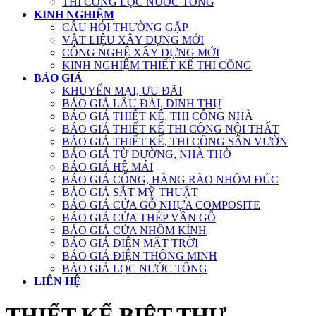
THI CÔNG LỌC NƯỚC TỔNG
KINH NGHIỆM
CÂU HỎI THƯỜNG GẶP
VẬT LIỆU XÂY DỰNG MỚI
CÔNG NGHỆ XÂY DỰNG MỚI
KINH NGHIỆM THIẾT KẾ THI CÔNG
BÁO GIÁ
KHUYẾN MẠI, ƯU ĐÃI
BÁO GIÁ LÂU ĐÀI, DINH THỰ
BÁO GIÁ THIẾT KẾ, THI CÔNG NHÀ
BÁO GIÁ THIẾT KẾ THI CÔNG NỘI THẤT
BÁO GIÁ THIẾT KẾ, THI CÔNG SÂN VƯỜN
BÁO GIÁ TỪ ĐƯỜNG, NHÀ THỜ
BÁO GIÁ HỆ MÁI
BÁO GIÁ CỔNG, HÀNG RÀO NHÔM ĐÚC
BÁO GIÁ SẮT MỸ THUẬT
BÁO GIÁ CỬA GỖ NHỰA COMPOSITE
BÁO GIÁ CỬA THÉP VÂN GỖ
BÁO GIÁ CỬA NHÔM KÍNH
BÁO GIÁ ĐIỆN MẶT TRỜI
BÁO GIÁ ĐIỆN THÔNG MINH
BÁO GIÁ LỌC NƯỚC TỔNG
LIÊN HỆ
THIẾT KẾ BIỆT THỰ