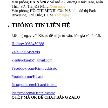
Văn phòng
ĐÀ NẴNG
: Số nhà 42, đường Khúc Hạo, Mân
Thái, Sơn Trà, Đà Nẵng
Xem ngay
Văn phòng
HỒ CHÍ MINH
: Căn P16, khu đô thị Park
Riverside, Thủ Đức, HCM
Xem ngay
THÔNG TIN LIÊN HỆ
Liên hệ ngay với Kisato để nhận tư vấn, báo giá và ưu đãi.
Hotline:
0963459288
Zalo: 0963459288
kientruckisato@gmail.com
Facebook.com/Kientruckisato
Youtube.com/Kisato
Instagram.com/Kisatokientruc
Pinterest.com/Kientruckisato
QUÉT MÃ QR ĐỂ CHAT BẰNG ZALO