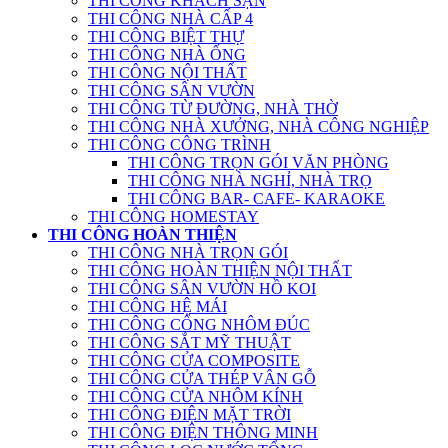
THI CÔNG KHÁCH SẠN
THI CÔNG NHÀ CẤP 4
THI CÔNG BIỆT THỰ
THI CÔNG NHÀ ỐNG
THI CÔNG NỘI THẤT
THI CÔNG SÂN VƯỜN
THI CÔNG TỪ ĐƯỜNG, NHÀ THỜ
THI CÔNG NHÀ XƯỞNG, NHÀ CÔNG NGHIỆP
THI CÔNG CÔNG TRÌNH
THI CÔNG TRỌN GÓI VĂN PHÒNG
THI CÔNG NHÀ NGHỈ, NHÀ TRỌ
THI CÔNG BAR- CAFE- KARAOKE
THI CÔNG HOMESTAY
THI CÔNG HOÀN THIỆN
THI CÔNG NHÀ TRỌN GÓI
THI CÔNG HOÀN THIỆN NỘI THẤT
THI CÔNG SÂN VƯỜN HỒ KOI
THI CÔNG HỆ MÁI
THI CÔNG CỔNG NHÔM ĐÚC
THI CÔNG SẮT MỸ THUẬT
THI CÔNG CỬA COMPOSITE
THI CÔNG CỬA THÉP VÂN GỖ
THI CÔNG CỬA NHÔM KÍNH
THI CÔNG ĐIỆN MẶT TRỜI
THI CÔNG ĐIỆN THÔNG MINH