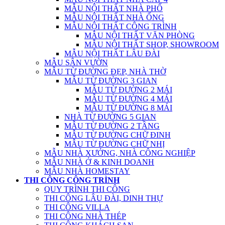
MẪU NỘI THẤT NHÀ PHỐ
MẪU NỘI THẤT NHÀ ỐNG
MẪU NỘI THẤT CÔNG TRÌNH
MẪU NỘI THẤT VĂN PHÒNG
MẪU NỘI THẤT SHOP, SHOWROOM
MẪU NỘI THẤT LÂU ĐÀI
MẪU SÂN VƯỜN
MẪU TỪ ĐƯỜNG ĐẸP, NHÀ THỜ
MẪU TỪ ĐƯỜNG 3 GIAN
MẪU TỪ ĐƯỜNG 2 MÁI
MẪU TỪ ĐƯỜNG 4 MÁI
MẪU TỪ ĐƯỜNG 8 MÁI
NHÀ TỪ ĐƯỜNG 5 GIAN
MẪU TỪ ĐƯỜNG 2 TẦNG
MẪU TỪ ĐƯỜNG CHỮ ĐINH
MẪU TỪ ĐƯỜNG CHỮ NHỊ
MẪU NHÀ XƯỞNG, NHÀ CÔNG NGHIỆP
MẪU NHÀ Ở & KINH DOANH
MẪU NHÀ HOMESTAY
THI CÔNG CÔNG TRÌNH
QUY TRÌNH THI CÔNG
THI CÔNG LÂU ĐÀI, DINH THỰ
THI CÔNG VILLA
THI CÔNG NHÀ THÉP