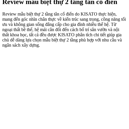
Review mẫu biệt thự 2 tầng tân cổ điển
Review mẫu biệt thự 2 tầng tân cổ điển do KISATO thực hiện,
mang đến góc nhìn chân thực về kiến trúc sang trọng, công năng tối
ưu và không gian sống đẳng cấp cho gia đình nhiều thế hệ. Từ
ngoại thất bề thế, hệ mái cân đối đến cách bố trí sân vườn và nội
thất khoa học, tất cả đều được KISATO phân tích chi tiết giúp gia
chủ dễ dàng lựa chọn mẫu biệt thự 2 tầng phù hợp với nhu cầu và
ngân sách xây dựng.