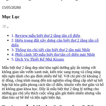
15/05/2026
0
Mục Lục
Review mẫu biệt thự 2 tầng tân cổ điển
Hiện trạng đất xây dựng căn biệt thự 2 tầng tân cổ
điển
Thông tin chi tiết căn biệt thự 2 tân mái Nhật
Phối cảnh 3D mẫu biệt thự tân cổ điển mái Nhật
Dịch Vụ Thiết Kế Nhà Kisato
Mẫu biệt thự 2 tầng đẹp như khu nghỉ dưỡng gây ấn tượng với
không gian sân vườn xanh mát, kiến trúc sang trọng và công năng
tiện nghi dành cho gia đình nhiều thế hệ. Với chi phí chỉ khoảng 2
tỷ đồng, công trình mang đến trải nghiệm sống đẳng cấp nhờ sự kết
hợp hài hòa giữa phong cách tân cổ điển, khuôn viên thư giãn và bố
trí không gian khoa học. Đây là mẫu biệt thự 2 tầng lý tưởng cho
những gia chủ yêu thích cuộc sống gần gũi thiên nhiên nhưng vẫn
đảm bảo sự bề thế và tiện nghi hiện đại.