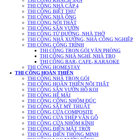
THI CÔNG KHÁCH SẠN
THI CÔNG NHÀ CẤP 4
THI CÔNG BIỆT THỰ
THI CÔNG NHÀ ỐNG
THI CÔNG NỘI THẤT
THI CÔNG SÂN VƯỜN
THI CÔNG TỪ ĐƯỜNG, NHÀ THỜ
THI CÔNG NHÀ XƯỞNG, NHÀ CÔNG NGHIỆP
THI CÔNG CÔNG TRÌNH
THI CÔNG TRỌN GÓI VĂN PHÒNG
THI CÔNG NHÀ NGHỈ, NHÀ TRỌ
THI CÔNG BAR- CAFE- KARAOKE
THI CÔNG HOMESTAY
THI CÔNG HOÀN THIỆN
THI CÔNG NHÀ TRỌN GÓI
THI CÔNG HOÀN THIỆN NỘI THẤT
THI CÔNG SÂN VƯỜN HỒ KOI
THI CÔNG HỆ MÁI
THI CÔNG CỔNG NHÔM ĐÚC
THI CÔNG SẮT MỸ THUẬT
THI CÔNG CỬA COMPOSITE
THI CÔNG CỬA THÉP VÂN GỖ
THI CÔNG CỬA NHÔM KÍNH
THI CÔNG ĐIỆN MẶT TRỜI
THI CÔNG ĐIỆN THÔNG MINH