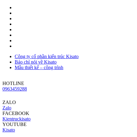
Công ty cổ phần kiến trúc Kisato
Báo chí nói về Kisato
Mẫu thiết kế – công trình
HOTLINE
0963459288
ZALO
Zalo
FACEBOOK
Kientruckisato
YOUTUBE
Kisato