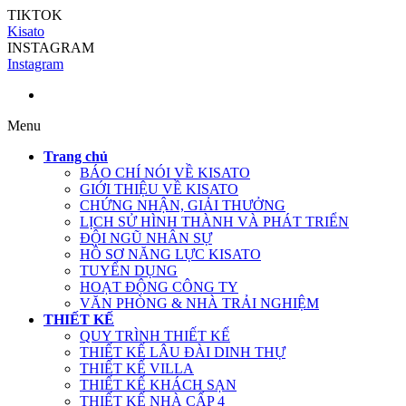
TIKTOK
Kisato
INSTAGRAM
Instagram
Menu
Trang chủ
BÁO CHÍ NÓI VỀ KISATO
GIỚI THIỆU VỀ KISATO
CHỨNG NHẬN, GIẢI THƯỞNG
LỊCH SỬ HÌNH THÀNH VÀ PHÁT TRIỂN
ĐỘI NGŨ NHÂN SỰ
HỒ SƠ NĂNG LỰC KISATO
TUYỂN DỤNG
HOẠT ĐỘNG CÔNG TY
VĂN PHÒNG & NHÀ TRẢI NGHIỆM
THIẾT KẾ
QUY TRÌNH THIẾT KẾ
THIẾT KẾ LÂU ĐÀI DINH THỰ
THIẾT KẾ VILLA
THIẾT KẾ KHÁCH SẠN
THIẾT KẾ NHÀ CẤP 4