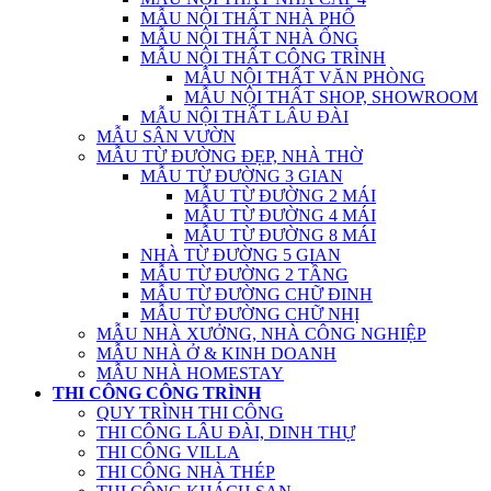
MẪU NỘI THẤT NHÀ PHỐ
MẪU NỘI THẤT NHÀ ỐNG
MẪU NỘI THẤT CÔNG TRÌNH
MẪU NỘI THẤT VĂN PHÒNG
MẪU NỘI THẤT SHOP, SHOWROOM
MẪU NỘI THẤT LÂU ĐÀI
MẪU SÂN VƯỜN
MẪU TỪ ĐƯỜNG ĐẸP, NHÀ THỜ
MẪU TỪ ĐƯỜNG 3 GIAN
MẪU TỪ ĐƯỜNG 2 MÁI
MẪU TỪ ĐƯỜNG 4 MÁI
MẪU TỪ ĐƯỜNG 8 MÁI
NHÀ TỪ ĐƯỜNG 5 GIAN
MẪU TỪ ĐƯỜNG 2 TẦNG
MẪU TỪ ĐƯỜNG CHỮ ĐINH
MẪU TỪ ĐƯỜNG CHỮ NHỊ
MẪU NHÀ XƯỞNG, NHÀ CÔNG NGHIỆP
MẪU NHÀ Ở & KINH DOANH
MẪU NHÀ HOMESTAY
THI CÔNG CÔNG TRÌNH
QUY TRÌNH THI CÔNG
THI CÔNG LÂU ĐÀI, DINH THỰ
THI CÔNG VILLA
THI CÔNG NHÀ THÉP