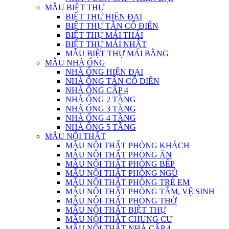
MẪU BIỆT THỰ
BIỆT THỰ HIỆN ĐẠI
BIỆT THỰ TÂN CỔ ĐIỂN
BIỆT THỰ MÁI THÁI
BIỆT THỰ MÁI NHẬT
MẪU BIỆT THỰ MÁI BẰNG
MẪU NHÀ ỐNG
NHÀ ỐNG HIỆN ĐẠI
NHÀ ỐNG TÂN CỔ ĐIỂN
NHÀ ỐNG CẤP 4
NHÀ ỐNG 2 TẦNG
NHÀ ỐNG 3 TẦNG
NHÀ ỐNG 4 TẦNG
NHÀ ỐNG 5 TẦNG
MẪU NỘI THẤT
MẪU NỘI THẤT PHÒNG KHÁCH
MẪU NỘI THẤT PHÒNG ĂN
MẪU NỘI THẤT PHÒNG BẾP
MẪU NỘI THẤT PHÒNG NGỦ
MẪU NỘI THẤT PHÒNG TRẺ EM
MẪU NỘI THẤT PHÒNG TẮM, VỆ SINH
MẪU NỘI THẤT PHÒNG THỜ
MẪU NỘI THẤT BIỆT THỰ
MẪU NỘI THẤT CHUNG CƯ
MẪU NỘI THẤT NHÀ CẤP 4