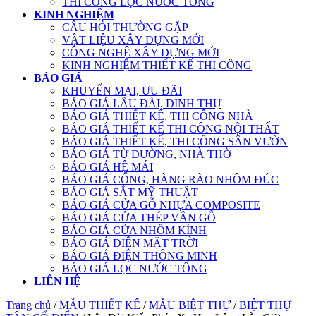
THI CÔNG LỌC NƯỚC TỔNG
KINH NGHIỆM
CÂU HỎI THƯỜNG GẶP
VẬT LIỆU XÂY DỰNG MỚI
CÔNG NGHỆ XÂY DỰNG MỚI
KINH NGHIỆM THIẾT KẾ THI CÔNG
BÁO GIÁ
KHUYẾN MẠI, ƯU ĐÃI
BÁO GIÁ LÂU ĐÀI, DINH THỰ
BÁO GIÁ THIẾT KẾ, THI CÔNG NHÀ
BÁO GIÁ THIẾT KẾ THI CÔNG NỘI THẤT
BÁO GIÁ THIẾT KẾ, THI CÔNG SÂN VƯỜN
BÁO GIÁ TỪ ĐƯỜNG, NHÀ THỜ
BÁO GIÁ HỆ MÁI
BÁO GIÁ CỔNG, HÀNG RÀO NHÔM ĐÚC
BÁO GIÁ SẮT MỸ THUẬT
BÁO GIÁ CỬA GỖ NHỰA COMPOSITE
BÁO GIÁ CỬA THÉP VÂN GỖ
BÁO GIÁ CỬA NHÔM KÍNH
BÁO GIÁ ĐIỆN MẶT TRỜI
BÁO GIÁ ĐIỆN THÔNG MINH
BÁO GIÁ LỌC NƯỚC TỔNG
LIÊN HỆ
Trang chủ
/
MẪU THIẾT KẾ
/
MẪU BIỆT THỰ
/
BIỆT THỰ