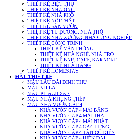
THIẾT KẾ BIỆT THỰ
THIẾT KẾ NHÀ ỐNG
THIẾT KẾ NHÀ PHỐ
THIẾT KẾ NỘI THẤT
THIẾT KẾ SÂN VƯỜN
THIẾT KẾ TỪ ĐƯỜNG, NHÀ THỜ
THIẾT KẾ NHÀ XƯỞNG, NHÀ CÔNG NGHIỆP
THIẾT KẾ CÔNG TRÌNH
THIẾT KẾ VĂN PHÒNG
THIẾT KẾ NHÀ NGHỈ, NHÀ TRỌ
THIẾT KẾ BAR, CAFE, KARAOKE
THIẾT KẾ NHÀ HÀNG
THIẾT KẾ HOMESTAY
MẪU THIẾT KẾ
MẪU LÂU ĐÀI DINH THỰ
MẪU VILLA
MẪU KHÁCH SẠN
MẪU NHÀ KHUNG THÉP
MẪU NHÀ VƯỜN CẤP 4
NHÀ VƯỜN CẤP 4 MÁI BẰNG
NHÀ VƯỜN CẤP 4 MÁI THÁI
NHÀ VƯỜN CẤP 4 MÁI NHẬT
NHÀ VƯỜN CẤP 4 GÁC LỬNG
NHÀ VƯỜN CẤP 4 TÂN CỔ ĐIỂN
NHÀ VƯỜN CẤP 4 HIỆN ĐẠI