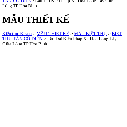
TÂN CỔ ĐIỂN
/ Lâu Đài Kiểu Pháp Xa Hoa Lộng Lẫy Giữa
Lòng TP Hòa Bình
MẪU THIẾT KẾ
Kiến trúc Kisato
>
MẪU THIẾT KẾ
>
MẪU BIỆT THỰ
>
BIỆT
THỰ TÂN CỔ ĐIỂN
>
Lâu Đài Kiểu Pháp Xa Hoa Lộng Lẫy
Giữa Lòng TP Hòa Bình