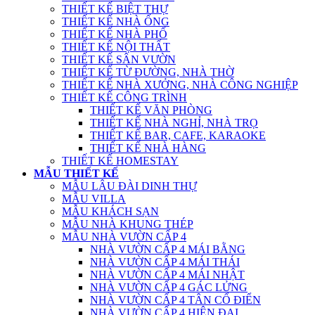
THIẾT KẾ BIỆT THỰ
THIẾT KẾ NHÀ ỐNG
THIẾT KẾ NHÀ PHỐ
THIẾT KẾ NỘI THẤT
THIẾT KẾ SÂN VƯỜN
THIẾT KẾ TỪ ĐƯỜNG, NHÀ THỜ
THIẾT KẾ NHÀ XƯỞNG, NHÀ CÔNG NGHIỆP
THIẾT KẾ CÔNG TRÌNH
THIẾT KẾ VĂN PHÒNG
THIẾT KẾ NHÀ NGHỈ, NHÀ TRỌ
THIẾT KẾ BAR, CAFE, KARAOKE
THIẾT KẾ NHÀ HÀNG
THIẾT KẾ HOMESTAY
MẪU THIẾT KẾ
MẪU LÂU ĐÀI DINH THỰ
MẪU VILLA
MẪU KHÁCH SẠN
MẪU NHÀ KHUNG THÉP
MẪU NHÀ VƯỜN CẤP 4
NHÀ VƯỜN CẤP 4 MÁI BẰNG
NHÀ VƯỜN CẤP 4 MÁI THÁI
NHÀ VƯỜN CẤP 4 MÁI NHẬT
NHÀ VƯỜN CẤP 4 GÁC LỬNG
NHÀ VƯỜN CẤP 4 TÂN CỔ ĐIỂN
NHÀ VƯỜN CẤP 4 HIỆN ĐẠI