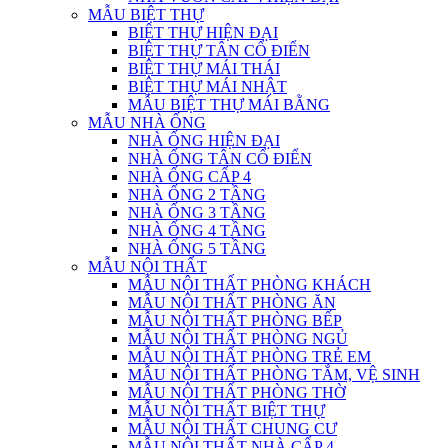
MẪU BIỆT THỰ
BIỆT THỰ HIỆN ĐẠI
BIỆT THỰ TÂN CỔ ĐIỂN
BIỆT THỰ MÁI THÁI
BIỆT THỰ MÁI NHẬT
MẪU BIỆT THỰ MÁI BẰNG
MẪU NHÀ ỐNG
NHÀ ỐNG HIỆN ĐẠI
NHÀ ỐNG TÂN CỔ ĐIỂN
NHÀ ỐNG CẤP 4
NHÀ ỐNG 2 TẦNG
NHÀ ỐNG 3 TẦNG
NHÀ ỐNG 4 TẦNG
NHÀ ỐNG 5 TẦNG
MẪU NỘI THẤT
MẪU NỘI THẤT PHÒNG KHÁCH
MẪU NỘI THẤT PHÒNG ĂN
MẪU NỘI THẤT PHÒNG BẾP
MẪU NỘI THẤT PHÒNG NGỦ
MẪU NỘI THẤT PHÒNG TRẺ EM
MẪU NỘI THẤT PHÒNG TẮM, VỆ SINH
MẪU NỘI THẤT PHÒNG THỜ
MẪU NỘI THẤT BIỆT THỰ
MẪU NỘI THẤT CHUNG CƯ
MẪU NỘI THẤT NHÀ CẤP 4