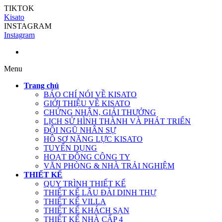
TIKTOK
Kisato
INSTAGRAM
Instagram
Menu
Trang chủ
BÁO CHÍ NÓI VỀ KISATO
GIỚI THIỆU VỀ KISATO
CHỨNG NHẬN, GIẢI THƯỞNG
LỊCH SỬ HÌNH THÀNH VÀ PHÁT TRIỂN
ĐỘI NGŨ NHÂN SỰ
HỒ SƠ NĂNG LỰC KISATO
TUYỂN DỤNG
HOẠT ĐỘNG CÔNG TY
VĂN PHÒNG & NHÀ TRẢI NGHIỆM
THIẾT KẾ
QUY TRÌNH THIẾT KẾ
THIẾT KẾ LÂU ĐÀI DINH THỰ
THIẾT KẾ VILLA
THIẾT KẾ KHÁCH SẠN
THIẾT KẾ NHÀ CẤP 4