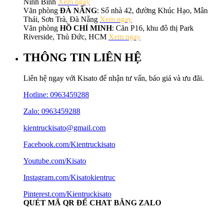
Ninh Bình
Xem ngay
Văn phòng
ĐÀ NẴNG
: Số nhà 42, đường Khúc Hạo, Mân
Thái, Sơn Trà, Đà Nẵng
Xem ngay
Văn phòng
HỒ CHÍ MINH
: Căn P16, khu đô thị Park
Riverside, Thủ Đức, HCM
Xem ngay
THÔNG TIN LIÊN HỆ
Liên hệ ngay với Kisato để nhận tư vấn, báo giá và ưu đãi.
Hotline:
0963459288
Zalo: 0963459288
kientruckisato@gmail.com
Facebook.com/Kientruckisato
Youtube.com/Kisato
Instagram.com/Kisatokientruc
Pinterest.com/Kientruckisato
QUÉT MÃ QR ĐỂ CHAT BẰNG ZALO