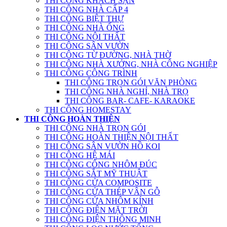
THI CÔNG KHÁCH SẠN
THI CÔNG NHÀ CẤP 4
THI CÔNG BIỆT THỰ
THI CÔNG NHÀ ỐNG
THI CÔNG NỘI THẤT
THI CÔNG SÂN VƯỜN
THI CÔNG TỪ ĐƯỜNG, NHÀ THỜ
THI CÔNG NHÀ XƯỞNG, NHÀ CÔNG NGHIỆP
THI CÔNG CÔNG TRÌNH
THI CÔNG TRỌN GÓI VĂN PHÒNG
THI CÔNG NHÀ NGHỈ, NHÀ TRỌ
THI CÔNG BAR- CAFE- KARAOKE
THI CÔNG HOMESTAY
THI CÔNG HOÀN THIỆN
THI CÔNG NHÀ TRỌN GÓI
THI CÔNG HOÀN THIỆN NỘI THẤT
THI CÔNG SÂN VƯỜN HỒ KOI
THI CÔNG HỆ MÁI
THI CÔNG CỔNG NHÔM ĐÚC
THI CÔNG SẮT MỸ THUẬT
THI CÔNG CỬA COMPOSITE
THI CÔNG CỬA THÉP VÂN GỖ
THI CÔNG CỬA NHÔM KÍNH
THI CÔNG ĐIỆN MẶT TRỜI
THI CÔNG ĐIỆN THÔNG MINH