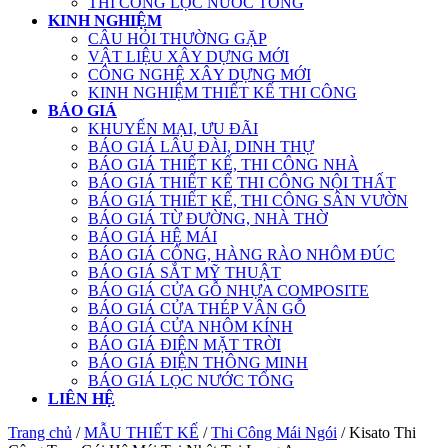
THI CÔNG LỌC NƯỚC TỔNG
KINH NGHIỆM
CÂU HỎI THƯỜNG GẶP
VẬT LIỆU XÂY DỰNG MỚI
CÔNG NGHỆ XÂY DỰNG MỚI
KINH NGHIỆM THIẾT KẾ THI CÔNG
BÁO GIÁ
KHUYẾN MẠI, ƯU ĐÃI
BÁO GIÁ LÂU ĐÀI, DINH THỰ
BÁO GIÁ THIẾT KẾ, THI CÔNG NHÀ
BÁO GIÁ THIẾT KẾ THI CÔNG NỘI THẤT
BÁO GIÁ THIẾT KẾ, THI CÔNG SÂN VƯỜN
BÁO GIÁ TỪ ĐƯỜNG, NHÀ THỜ
BÁO GIÁ HỆ MÁI
BÁO GIÁ CỔNG, HÀNG RÀO NHÔM ĐÚC
BÁO GIÁ SẮT MỸ THUẬT
BÁO GIÁ CỬA GỖ NHỰA COMPOSITE
BÁO GIÁ CỬA THÉP VÂN GỖ
BÁO GIÁ CỬA NHÔM KÍNH
BÁO GIÁ ĐIỆN MẶT TRỜI
BÁO GIÁ ĐIỆN THÔNG MINH
BÁO GIÁ LỌC NƯỚC TỔNG
LIÊN HỆ
Trang chủ
/
MẪU THIẾT KẾ
/
Thi Công Mái Ngói
/ Kisato Thi