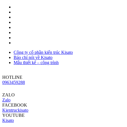
Công ty cổ phần kiến trúc Kisato
Báo chí nói về Kisato
Mẫu thiết kế – công trình
HOTLINE
0963459288
ZALO
Zalo
FACEBOOK
Kientruckisato
YOUTUBE
Kisato