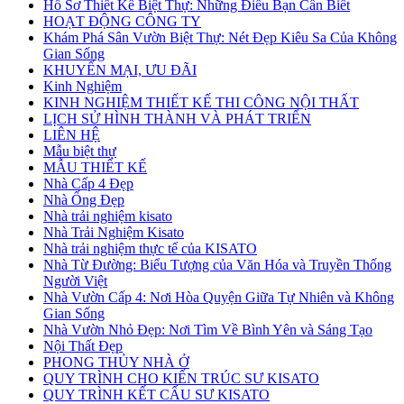
Hồ Sơ Thiết Kế Biệt Thự: Những Điều Bạn Cần Biết
HOẠT ĐỘNG CÔNG TY
Khám Phá Sân Vườn Biệt Thự: Nét Đẹp Kiêu Sa Của Không
Gian Sống
KHUYẾN MẠI, ƯU ĐÃI
Kinh Nghiệm
KINH NGHIỆM THIẾT KẾ THI CÔNG NỘI THẤT
LỊCH SỬ HÌNH THÀNH VÀ PHÁT TRIỂN
LIÊN HỆ
Mẫu biệt thự
MẪU THIẾT KẾ
Nhà Cấp 4 Đẹp
Nhà Ống Đẹp
Nhà trải nghiệm kisato
Nhà Trải Nghiệm Kisato
Nhà trải nghiệm thực tế của KISATO
Nhà Từ Đường: Biểu Tượng của Văn Hóa và Truyền Thống
Người Việt
Nhà Vườn Cấp 4: Nơi Hòa Quyện Giữa Tự Nhiên và Không
Gian Sống
Nhà Vườn Nhỏ Đẹp: Nơi Tìm Về Bình Yên và Sáng Tạo
Nội Thất Đẹp
PHONG THỦY NHÀ Ở
QUY TRÌNH CHO KIẾN TRÚC SƯ KISATO
QUY TRÌNH KẾT CẤU SƯ KISATO