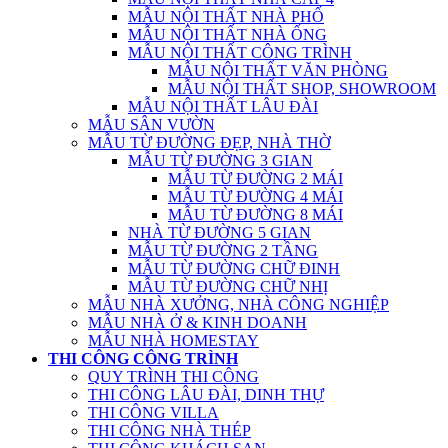
MẪU NỘI THẤT NHÀ PHỐ
MẪU NỘI THẤT NHÀ ỐNG
MẪU NỘI THẤT CÔNG TRÌNH
MẪU NỘI THẤT VĂN PHÒNG
MẪU NỘI THẤT SHOP, SHOWROOM
MẪU NỘI THẤT LÂU ĐÀI
MẪU SÂN VƯỜN
MẪU TỪ ĐƯỜNG ĐẸP, NHÀ THỜ
MẪU TỪ ĐƯỜNG 3 GIAN
MẪU TỪ ĐƯỜNG 2 MÁI
MẪU TỪ ĐƯỜNG 4 MÁI
MẪU TỪ ĐƯỜNG 8 MÁI
NHÀ TỪ ĐƯỜNG 5 GIAN
MẪU TỪ ĐƯỜNG 2 TẦNG
MẪU TỪ ĐƯỜNG CHỮ ĐINH
MẪU TỪ ĐƯỜNG CHỮ NHỊ
MẪU NHÀ XƯỞNG, NHÀ CÔNG NGHIỆP
MẪU NHÀ Ở & KINH DOANH
MẪU NHÀ HOMESTAY
THI CÔNG CÔNG TRÌNH
QUY TRÌNH THI CÔNG
THI CÔNG LÂU ĐÀI, DINH THỰ
THI CÔNG VILLA
THI CÔNG NHÀ THÉP