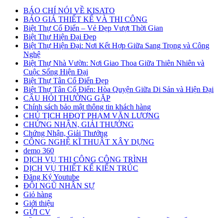
BÁO CHÍ NÓI VỀ KISATO
BÁO GIÁ THIẾT KẾ VÀ THI CÔNG
Biệt Thự Cổ Điển – Vẻ Đẹp Vượt Thời Gian
Biệt Thự Hiện Đại Đẹp
Biệt Thự Hiện Đại: Nơi Kết Hợp Giữa Sang Trọng và Công
Nghệ
Biệt Thự Nhà Vườn: Nơi Giao Thoa Giữa Thiên Nhiên và
Cuộc Sống Hiện Đại
Biệt Thự Tân Cổ Điển Đẹp
Biệt Thự Tân Cổ Điển: Hòa Quyện Giữa Di Sản và Hiện Đại
CÂU HỎI THƯỜNG GẶP
Chính sách bảo mật thông tin khách hàng
CHỦ TỊCH HĐQT PHẠM VĂN LƯƠNG
CHỨNG NHẬN, GIẢI THƯỞNG
Chứng Nhận, Giải Thưởng
CÔNG NGHỆ KĨ THUẬT XÂY DỰNG
demo 360
DỊCH VỤ THI CÔNG CÔNG TRÌNH
DỊCH VỤ THIẾT KẾ KIẾN TRÚC
Đăng Ký Youtube
ĐỘI NGŨ NHÂN SỰ
Giỏ hàng
Giới thiệu
GỬI CV