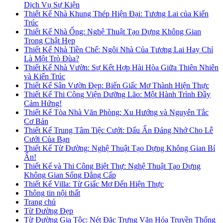
Dịch Vụ Sự Kiện
Thiết Kế Nhà Khung Thép Hiện Đại: Tương Lai của Kiến
Trúc
Thiết Kế Nhà Ống: Nghệ Thuật Tạo Dựng Không Gian
Trong Chật Hẹp
Thiết Kế Nhà Tiền Chế: Ngôi Nhà Của Tương Lai Hay Chỉ
Là Một Trò Đùa?
Thiết Kế Nhà Vườn: Sự Kết Hợp Hài Hòa Giữa Thiên Nhiên
và Kiến Trúc
Thiết Kế Sân Vườn Đẹp: Biến Giấc Mơ Thành Hiện Thực
Thiết Kế Thi Công Viện Dưỡng Lão: Một Hành Trình Đầy
Cảm Hứng!
Thiết Kế Tòa Nhà Văn Phòng: Xu Hướng và Nguyên Tắc
Cơ Bản
Thiết Kế Trung Tâm Tiệc Cưới: Dấu Ấn Đáng Nhớ Cho Lễ
Cưới Của Bạn
Thiết Kế Từ Đường: Nghệ Thuật Tạo Dựng Không Gian Bí
Ẩn!
Thiết Kế và Thi Công Biệt Thự: Nghệ Thuật Tạo Dựng
Không Gian Sống Đẳng Cấp
Thiết Kế Villa: Từ Giấc Mơ Đến Hiện Thực
Thông tin nội thất
Trang chủ
Từ Đường Đẹp
Từ Đường Gia Tộc: Nét Đặc Trưng Văn Hóa Truyền Thống