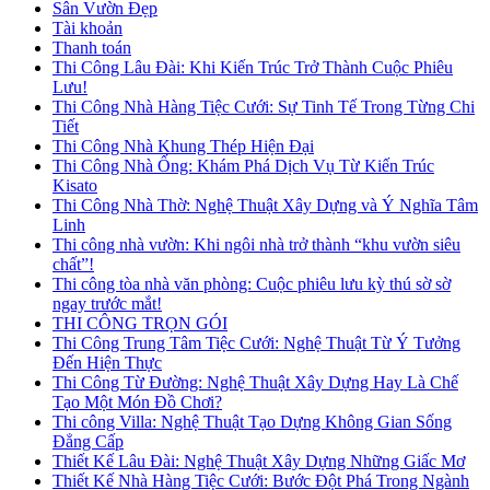
Sân Vườn Đẹp
Tài khoản
Thanh toán
Thi Công Lâu Đài: Khi Kiến Trúc Trở Thành Cuộc Phiêu
Lưu!
Thi Công Nhà Hàng Tiệc Cưới: Sự Tinh Tế Trong Từng Chi
Tiết
Thi Công Nhà Khung Thép Hiện Đại
Thi Công Nhà Ống: Khám Phá Dịch Vụ Từ Kiến Trúc
Kisato
Thi Công Nhà Thờ: Nghệ Thuật Xây Dựng và Ý Nghĩa Tâm
Linh
Thi công nhà vườn: Khi ngôi nhà trở thành “khu vườn siêu
chất”!
Thi công tòa nhà văn phòng: Cuộc phiêu lưu kỳ thú sờ sờ
ngay trước mắt!
THI CÔNG TRỌN GÓI
Thi Công Trung Tâm Tiệc Cưới: Nghệ Thuật Từ Ý Tưởng
Đến Hiện Thực
Thi Công Từ Đường: Nghệ Thuật Xây Dựng Hay Là Chế
Tạo Một Món Đồ Chơi?
Thi công Villa: Nghệ Thuật Tạo Dựng Không Gian Sống
Đẳng Cấp
Thiết Kế Lâu Đài: Nghệ Thuật Xây Dựng Những Giấc Mơ
Thiết Kế Nhà Hàng Tiệc Cưới: Bước Đột Phá Trong Ngành