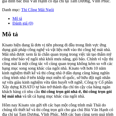
gia đình bác Bùi Văn Hạnh có địa chỉ tại Tam Dương, Vĩnh Phúc.
Danh mục:
Thi Công Mái Ngói
Mô tả
Đánh giá (0)
Mô tả
Kisato hiện đang là đơn vị tiên phong đi đầu trong lĩnh vực ứng
dụng giải pháp công nghệ và vật liệu mới vào thi công hệ mái nhà.
Mái nhà được xem là lá chắn quan trọng trong việc tái tạo thẩm mỹ
cũng như bảo vệ ngôi nhà khỏi mưa nắng, gió bão. Chính vì vậy thi
công mái là một công tác vô cùng quan trọng không kém so với các
hạng mục song song khác của ngôi nhà. Kisato với hơn 10 năm
kinh nghiệm thiết kế và thi công nhà ở dân dụng cùng hàng nghìn
công trình nhà ở trên khắp mọi miền tổ quốc, sở hữu đội ngũ nhân
sự vừa giàu kinh nghiệm vừa tâm huyết với nghề, Công ty Cổ phần
Xây dựng KISATO tự hào trở thành địa chỉ tin cậy của hàng ngàn
khách hàng có nhu cầu
thi công trọn gói nhà ở, thi công trọn gói
hệ mái nhà
và tất cả hạng mục khác của ngôi nhà.
Hôm nay Kisato xin gửi tới các bạn một công trình mái Thái do
chúng tôi thiết kế và thi công trọn gói cho gia chủ Bùi Văn Hạnh có
địa chỉ tại Tam Dương, Vĩnh Phúc. Mời các bạn cùng xem quá trình