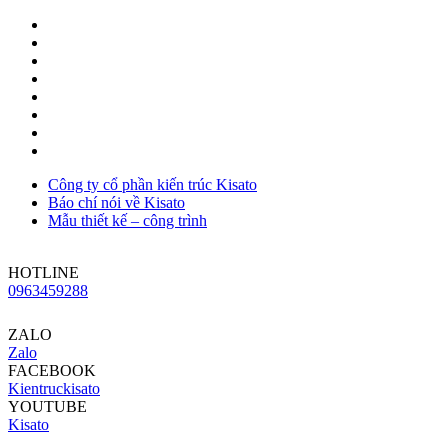
Công ty cổ phần kiến trúc Kisato
Báo chí nói về Kisato
Mẫu thiết kế – công trình
HOTLINE
0963459288
ZALO
Zalo
FACEBOOK
Kientruckisato
YOUTUBE
Kisato