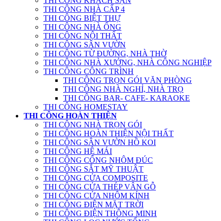
THI CÔNG KHÁCH SẠN
THI CÔNG NHÀ CẤP 4
THI CÔNG BIỆT THỰ
THI CÔNG NHÀ ỐNG
THI CÔNG NỘI THẤT
THI CÔNG SÂN VƯỜN
THI CÔNG TỪ ĐƯỜNG, NHÀ THỜ
THI CÔNG NHÀ XƯỞNG, NHÀ CÔNG NGHIỆP
THI CÔNG CÔNG TRÌNH
THI CÔNG TRỌN GÓI VĂN PHÒNG
THI CÔNG NHÀ NGHỈ, NHÀ TRỌ
THI CÔNG BAR- CAFE- KARAOKE
THI CÔNG HOMESTAY
THI CÔNG HOÀN THIỆN
THI CÔNG NHÀ TRỌN GÓI
THI CÔNG HOÀN THIỆN NỘI THẤT
THI CÔNG SÂN VƯỜN HỒ KOI
THI CÔNG HỆ MÁI
THI CÔNG CỔNG NHÔM ĐÚC
THI CÔNG SẮT MỸ THUẬT
THI CÔNG CỬA COMPOSITE
THI CÔNG CỬA THÉP VÂN GỖ
THI CÔNG CỬA NHÔM KÍNH
THI CÔNG ĐIỆN MẶT TRỜI
THI CÔNG ĐIỆN THÔNG MINH