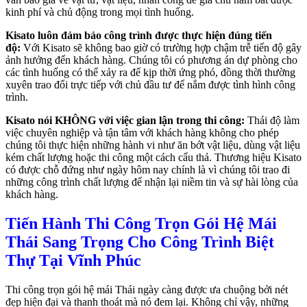
kinh phí và chủ động trong mọi tình huống.
Kisato luôn đảm bảo công trình được thực hiện đúng tiến
độ:
Với Kisato sẽ không bao giờ có trường hợp chậm trễ tiến độ gây
ảnh hưởng đến khách hàng. Chúng tôi có phương án dự phòng cho
các tình huống có thể xảy ra để kịp thời ứng phó, đồng thời thường
xuyên trao đổi trực tiếp với chủ đầu tư để nắm được tình hình công
trình.
Kisato nói KHÔNG với việc gian lận trong thi công:
Thái độ làm
việc chuyên nghiệp và tận tâm với khách hàng không cho phép
chúng tôi thực hiện những hành vi như ăn bớt vật liệu, dùng vật liệu
kém chất lượng hoặc thi công một cách cẩu thả. Thương hiệu Kisato
có được chỗ đứng như ngày hôm nay chính là vì chúng tôi trao đi
những công trình chất lượng để nhận lại niềm tin và sự hài lòng của
khách hàng.
Tiến Hành Thi Công Trọn Gói Hệ Mái
Thái Sang Trọng Cho Công Trình Biệt
Thự Tại Vĩnh Phúc
Thi công trọn gói hệ mái Thái ngày càng được ưa chuộng bởi nét
đẹp hiện đại và thanh thoát mà nó đem lại. Không chỉ vậy, những