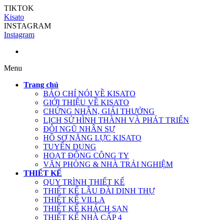
TIKTOK
Kisato
INSTAGRAM
Instagram
Menu
Trang chủ
BÁO CHÍ NÓI VỀ KISATO
GIỚI THIỆU VỀ KISATO
CHỨNG NHẬN, GIẢI THƯỞNG
LỊCH SỬ HÌNH THÀNH VÀ PHÁT TRIỂN
ĐỘI NGŨ NHÂN SỰ
HỒ SƠ NĂNG LỰC KISATO
TUYỂN DỤNG
HOẠT ĐỘNG CÔNG TY
VĂN PHÒNG & NHÀ TRẢI NGHIỆM
THIẾT KẾ
QUY TRÌNH THIẾT KẾ
THIẾT KẾ LÂU ĐÀI DINH THỰ
THIẾT KẾ VILLA
THIẾT KẾ KHÁCH SẠN
THIẾT KẾ NHÀ CẤP 4