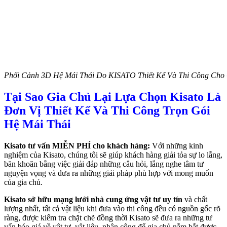
Phối Cảnh 3D Hệ Mái Thái Do KISATO Thiết Kế Và Thi Công Cho 
Tại Sao Gia Chủ Lại Lựa Chọn Kisato Là
Đơn Vị Thiết Kế Và Thi Công Trọn Gói
Hệ Mái Thái
Kisato tư vấn MIỄN PHÍ cho khách hàng:
Với những kinh
nghiệm của Kisato, chúng tôi sẽ giúp khách hàng giải tỏa sự lo lắng,
băn khoăn bằng việc giải đáp những câu hỏi, lắng nghe tâm tư
nguyện vọng và đưa ra những giải pháp phù hợp với mong muốn
của gia chủ.
Kisato sở hữu mạng lưới nhà cung ứng vật tư uy tín
và chất
lượng nhất, tất cả vật liệu khi đưa vào thi công đều có nguồn gốc rõ
ràng, được kiểm tra chặt chẽ đồng thời Kisato sẽ đưa ra những tư
vấn báo giá về vật tư, vật liệu, nhân công để gia chủ nắm bắt được