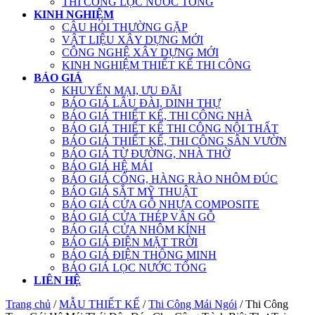
THI CÔNG LỌC NƯỚC TỔNG
KINH NGHIỆM
CÂU HỎI THƯỜNG GẶP
VẬT LIỆU XÂY DỰNG MỚI
CÔNG NGHỆ XÂY DỰNG MỚI
KINH NGHIỆM THIẾT KẾ THI CÔNG
BÁO GIÁ
KHUYẾN MẠI, ƯU ĐÃI
BÁO GIÁ LÂU ĐÀI, DINH THỰ
BÁO GIÁ THIẾT KẾ, THI CÔNG NHÀ
BÁO GIÁ THIẾT KẾ THI CÔNG NỘI THẤT
BÁO GIÁ THIẾT KẾ, THI CÔNG SÂN VƯỜN
BÁO GIÁ TỪ ĐƯỜNG, NHÀ THỜ
BÁO GIÁ HỆ MÁI
BÁO GIÁ CỔNG, HÀNG RÀO NHÔM ĐÚC
BÁO GIÁ SẮT MỸ THUẬT
BÁO GIÁ CỬA GỖ NHỰA COMPOSITE
BÁO GIÁ CỬA THÉP VÂN GỖ
BÁO GIÁ CỬA NHÔM KÍNH
BÁO GIÁ ĐIỆN MẶT TRỜI
BÁO GIÁ ĐIỆN THÔNG MINH
BÁO GIÁ LỌC NƯỚC TỔNG
LIÊN HỆ
Trang chủ
/
MẪU THIẾT KẾ
/
Thi Công Mái Ngói
/ Thi Công