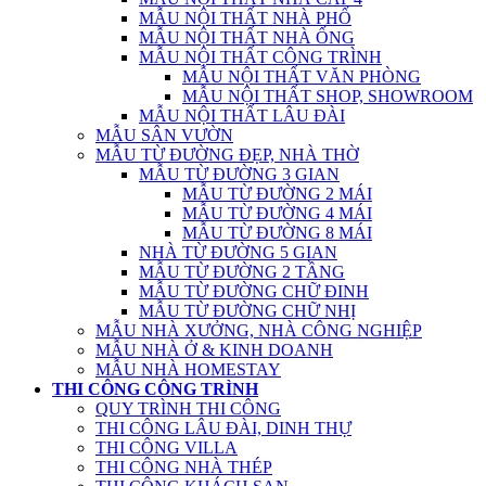
MẪU NỘI THẤT NHÀ PHỐ
MẪU NỘI THẤT NHÀ ỐNG
MẪU NỘI THẤT CÔNG TRÌNH
MẪU NỘI THẤT VĂN PHÒNG
MẪU NỘI THẤT SHOP, SHOWROOM
MẪU NỘI THẤT LÂU ĐÀI
MẪU SÂN VƯỜN
MẪU TỪ ĐƯỜNG ĐẸP, NHÀ THỜ
MẪU TỪ ĐƯỜNG 3 GIAN
MẪU TỪ ĐƯỜNG 2 MÁI
MẪU TỪ ĐƯỜNG 4 MÁI
MẪU TỪ ĐƯỜNG 8 MÁI
NHÀ TỪ ĐƯỜNG 5 GIAN
MẪU TỪ ĐƯỜNG 2 TẦNG
MẪU TỪ ĐƯỜNG CHỮ ĐINH
MẪU TỪ ĐƯỜNG CHỮ NHỊ
MẪU NHÀ XƯỞNG, NHÀ CÔNG NGHIỆP
MẪU NHÀ Ở & KINH DOANH
MẪU NHÀ HOMESTAY
THI CÔNG CÔNG TRÌNH
QUY TRÌNH THI CÔNG
THI CÔNG LÂU ĐÀI, DINH THỰ
THI CÔNG VILLA
THI CÔNG NHÀ THÉP