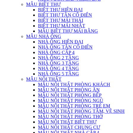
MẪU BIỆT THỰ
BIỆT THỰ HIỆN ĐẠI
BIỆT THỰ TÂN CỔ ĐIỂN
BIỆT THỰ MÁI THÁI
BIỆT THỰ MÁI NHẬT
MẪU BIỆT THỰ MÁI BẰNG
MẪU NHÀ ỐNG
NHÀ ỐNG HIỆN ĐẠI
NHÀ ỐNG TÂN CỔ ĐIỂN
NHÀ ỐNG CẤP 4
NHÀ ỐNG 2 TẦNG
NHÀ ỐNG 3 TẦNG
NHÀ ỐNG 4 TẦNG
NHÀ ỐNG 5 TẦNG
MẪU NỘI THẤT
MẪU NỘI THẤT PHÒNG KHÁCH
MẪU NỘI THẤT PHÒNG ĂN
MẪU NỘI THẤT PHÒNG BẾP
MẪU NỘI THẤT PHÒNG NGỦ
MẪU NỘI THẤT PHÒNG TRẺ EM
MẪU NỘI THẤT PHÒNG TẮM, VỆ SINH
MẪU NỘI THẤT PHÒNG THỜ
MẪU NỘI THẤT BIỆT THỰ
MẪU NỘI THẤT CHUNG CƯ
MẪU NỘI THẤT NHÀ CẤP 4