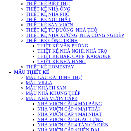
THIẾT KẾ BIỆT THỰ
THIẾT KẾ NHÀ ỐNG
THIẾT KẾ NHÀ PHỐ
THIẾT KẾ NỘI THẤT
THIẾT KẾ SÂN VƯỜN
THIẾT KẾ TỪ ĐƯỜNG, NHÀ THỜ
THIẾT KẾ NHÀ XƯỞNG, NHÀ CÔNG NGHIỆP
THIẾT KẾ CÔNG TRÌNH
THIẾT KẾ VĂN PHÒNG
THIẾT KẾ NHÀ NGHỈ, NHÀ TRỌ
THIẾT KẾ BAR, CAFE, KARAOKE
THIẾT KẾ NHÀ HÀNG
THIẾT KẾ HOMESTAY
MẪU THIẾT KẾ
MẪU LÂU ĐÀI DINH THỰ
MẪU VILLA
MẪU KHÁCH SẠN
MẪU NHÀ KHUNG THÉP
MẪU NHÀ VƯỜN CẤP 4
NHÀ VƯỜN CẤP 4 MÁI BẰNG
NHÀ VƯỜN CẤP 4 MÁI THÁI
NHÀ VƯỜN CẤP 4 MÁI NHẬT
NHÀ VƯỜN CẤP 4 GÁC LỬNG
NHÀ VƯỜN CẤP 4 TÂN CỔ ĐIỂN
NHÀ VƯỜN CẤP 4 HIỆN ĐẠI