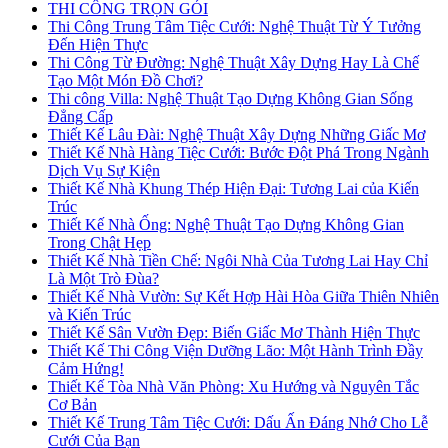
THI CÔNG TRỌN GÓI
Thi Công Trung Tâm Tiệc Cưới: Nghệ Thuật Từ Ý Tưởng
Đến Hiện Thực
Thi Công Từ Đường: Nghệ Thuật Xây Dựng Hay Là Chế
Tạo Một Món Đồ Chơi?
Thi công Villa: Nghệ Thuật Tạo Dựng Không Gian Sống
Đẳng Cấp
Thiết Kế Lâu Đài: Nghệ Thuật Xây Dựng Những Giấc Mơ
Thiết Kế Nhà Hàng Tiệc Cưới: Bước Đột Phá Trong Ngành
Dịch Vụ Sự Kiện
Thiết Kế Nhà Khung Thép Hiện Đại: Tương Lai của Kiến
Trúc
Thiết Kế Nhà Ống: Nghệ Thuật Tạo Dựng Không Gian
Trong Chật Hẹp
Thiết Kế Nhà Tiền Chế: Ngôi Nhà Của Tương Lai Hay Chỉ
Là Một Trò Đùa?
Thiết Kế Nhà Vườn: Sự Kết Hợp Hài Hòa Giữa Thiên Nhiên
và Kiến Trúc
Thiết Kế Sân Vườn Đẹp: Biến Giấc Mơ Thành Hiện Thực
Thiết Kế Thi Công Viện Dưỡng Lão: Một Hành Trình Đầy
Cảm Hứng!
Thiết Kế Tòa Nhà Văn Phòng: Xu Hướng và Nguyên Tắc
Cơ Bản
Thiết Kế Trung Tâm Tiệc Cưới: Dấu Ấn Đáng Nhớ Cho Lễ
Cưới Của Bạn