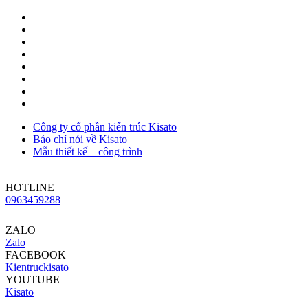
Công ty cổ phần kiến trúc Kisato
Báo chí nói về Kisato
Mẫu thiết kế – công trình
HOTLINE
0963459288
ZALO
Zalo
FACEBOOK
Kientruckisato
YOUTUBE
Kisato