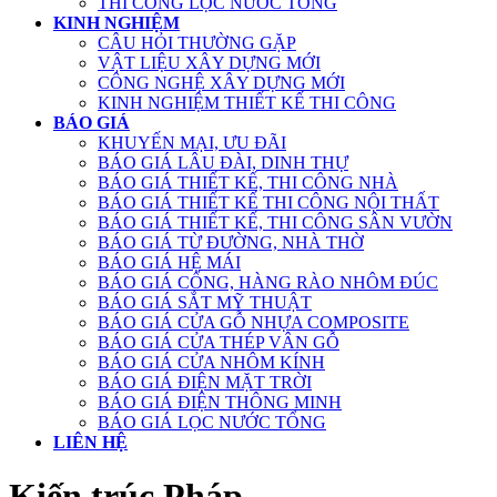
THI CÔNG LỌC NƯỚC TỔNG
KINH NGHIỆM
CÂU HỎI THƯỜNG GẶP
VẬT LIỆU XÂY DỰNG MỚI
CÔNG NGHỆ XÂY DỰNG MỚI
KINH NGHIỆM THIẾT KẾ THI CÔNG
BÁO GIÁ
KHUYẾN MẠI, ƯU ĐÃI
BÁO GIÁ LÂU ĐÀI, DINH THỰ
BÁO GIÁ THIẾT KẾ, THI CÔNG NHÀ
BÁO GIÁ THIẾT KẾ THI CÔNG NỘI THẤT
BÁO GIÁ THIẾT KẾ, THI CÔNG SÂN VƯỜN
BÁO GIÁ TỪ ĐƯỜNG, NHÀ THỜ
BÁO GIÁ HỆ MÁI
BÁO GIÁ CỔNG, HÀNG RÀO NHÔM ĐÚC
BÁO GIÁ SẮT MỸ THUẬT
BÁO GIÁ CỬA GỖ NHỰA COMPOSITE
BÁO GIÁ CỬA THÉP VÂN GỖ
BÁO GIÁ CỬA NHÔM KÍNH
BÁO GIÁ ĐIỆN MẶT TRỜI
BÁO GIÁ ĐIỆN THÔNG MINH
BÁO GIÁ LỌC NƯỚC TỔNG
LIÊN HỆ
Kiến trúc Pháp