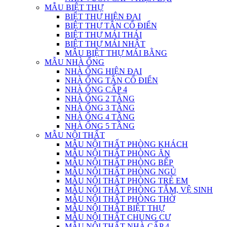
MẪU BIỆT THỰ
BIỆT THỰ HIỆN ĐẠI
BIỆT THỰ TÂN CỔ ĐIỂN
BIỆT THỰ MÁI THÁI
BIỆT THỰ MÁI NHẬT
MẪU BIỆT THỰ MÁI BẰNG
MẪU NHÀ ỐNG
NHÀ ỐNG HIỆN ĐẠI
NHÀ ỐNG TÂN CỔ ĐIỂN
NHÀ ỐNG CẤP 4
NHÀ ỐNG 2 TẦNG
NHÀ ỐNG 3 TẦNG
NHÀ ỐNG 4 TẦNG
NHÀ ỐNG 5 TẦNG
MẪU NỘI THẤT
MẪU NỘI THẤT PHÒNG KHÁCH
MẪU NỘI THẤT PHÒNG ĂN
MẪU NỘI THẤT PHÒNG BẾP
MẪU NỘI THẤT PHÒNG NGỦ
MẪU NỘI THẤT PHÒNG TRẺ EM
MẪU NỘI THẤT PHÒNG TẮM, VỆ SINH
MẪU NỘI THẤT PHÒNG THỜ
MẪU NỘI THẤT BIỆT THỰ
MẪU NỘI THẤT CHUNG CƯ
MẪU NỘI THẤT NHÀ CẤP 4