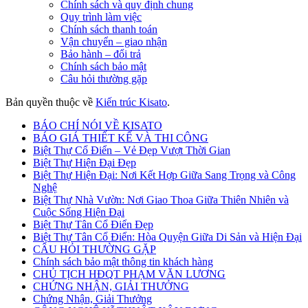
Chính sách và quy định chung
Quy trình làm việc
Chính sách thanh toán
Vận chuyển – giao nhận
Bảo hành – đổi trả
Chính sách bảo mật
Câu hỏi thường gặp
Bản quyền thuộc về
Kiến trúc Kisato
.
BÁO CHÍ NÓI VỀ KISATO
BÁO GIÁ THIẾT KẾ VÀ THI CÔNG
Biệt Thự Cổ Điển – Vẻ Đẹp Vượt Thời Gian
Biệt Thự Hiện Đại Đẹp
Biệt Thự Hiện Đại: Nơi Kết Hợp Giữa Sang Trọng và Công
Nghệ
Biệt Thự Nhà Vườn: Nơi Giao Thoa Giữa Thiên Nhiên và
Cuộc Sống Hiện Đại
Biệt Thự Tân Cổ Điển Đẹp
Biệt Thự Tân Cổ Điển: Hòa Quyện Giữa Di Sản và Hiện Đại
CÂU HỎI THƯỜNG GẶP
Chính sách bảo mật thông tin khách hàng
CHỦ TỊCH HĐQT PHẠM VĂN LƯƠNG
CHỨNG NHẬN, GIẢI THƯỞNG
Chứng Nhận, Giải Thưởng