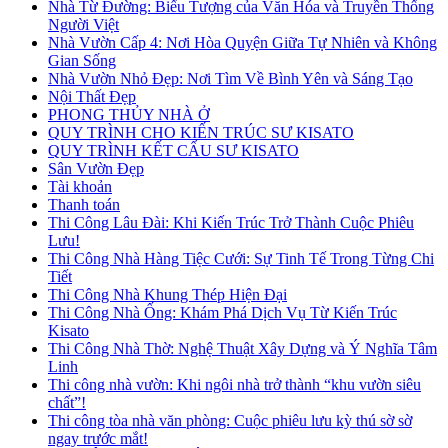
Nhà Từ Đường: Biểu Tượng của Văn Hóa và Truyền Thống
Người Việt
Nhà Vườn Cấp 4: Nơi Hòa Quyện Giữa Tự Nhiên và Không
Gian Sống
Nhà Vườn Nhỏ Đẹp: Nơi Tìm Về Bình Yên và Sáng Tạo
Nội Thất Đẹp
PHONG THỦY NHÀ Ở
QUY TRÌNH CHO KIẾN TRÚC SƯ KISATO
QUY TRÌNH KẾT CẤU SƯ KISATO
Sân Vườn Đẹp
Tài khoản
Thanh toán
Thi Công Lâu Đài: Khi Kiến Trúc Trở Thành Cuộc Phiêu
Lưu!
Thi Công Nhà Hàng Tiệc Cưới: Sự Tinh Tế Trong Từng Chi
Tiết
Thi Công Nhà Khung Thép Hiện Đại
Thi Công Nhà Ống: Khám Phá Dịch Vụ Từ Kiến Trúc
Kisato
Thi Công Nhà Thờ: Nghệ Thuật Xây Dựng và Ý Nghĩa Tâm
Linh
Thi công nhà vườn: Khi ngôi nhà trở thành “khu vườn siêu
chất”!
Thi công tòa nhà văn phòng: Cuộc phiêu lưu kỳ thú sờ sờ
ngay trước mắt!