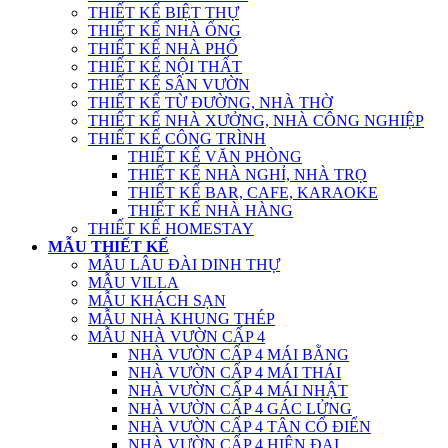
THIẾT KẾ BIỆT THỰ
THIẾT KẾ NHÀ ỐNG
THIẾT KẾ NHÀ PHỐ
THIẾT KẾ NỘI THẤT
THIẾT KẾ SÂN VƯỜN
THIẾT KẾ TỪ ĐƯỜNG, NHÀ THỜ
THIẾT KẾ NHÀ XƯỞNG, NHÀ CÔNG NGHIỆP
THIẾT KẾ CÔNG TRÌNH
THIẾT KẾ VĂN PHÒNG
THIẾT KẾ NHÀ NGHỈ, NHÀ TRỌ
THIẾT KẾ BAR, CAFE, KARAOKE
THIẾT KẾ NHÀ HÀNG
THIẾT KẾ HOMESTAY
MẪU THIẾT KẾ
MẪU LÂU ĐÀI DINH THỰ
MẪU VILLA
MẪU KHÁCH SẠN
MẪU NHÀ KHUNG THÉP
MẪU NHÀ VƯỜN CẤP 4
NHÀ VƯỜN CẤP 4 MÁI BẰNG
NHÀ VƯỜN CẤP 4 MÁI THÁI
NHÀ VƯỜN CẤP 4 MÁI NHẬT
NHÀ VƯỜN CẤP 4 GÁC LỬNG
NHÀ VƯỜN CẤP 4 TÂN CỔ ĐIỂN
NHÀ VƯỜN CẤP 4 HIỆN ĐẠI