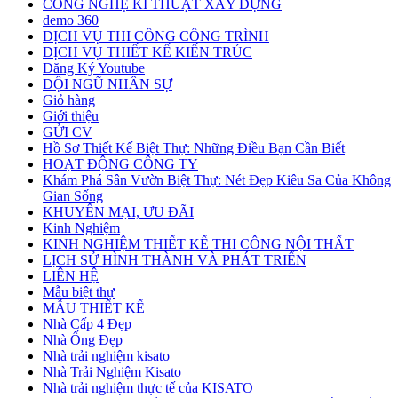
CÔNG NGHỆ KĨ THUẬT XÂY DỰNG
demo 360
DỊCH VỤ THI CÔNG CÔNG TRÌNH
DỊCH VỤ THIẾT KẾ KIẾN TRÚC
Đăng Ký Youtube
ĐỘI NGŨ NHÂN SỰ
Giỏ hàng
Giới thiệu
GỬI CV
Hồ Sơ Thiết Kế Biệt Thự: Những Điều Bạn Cần Biết
HOẠT ĐỘNG CÔNG TY
Khám Phá Sân Vườn Biệt Thự: Nét Đẹp Kiêu Sa Của Không
Gian Sống
KHUYẾN MẠI, ƯU ĐÃI
Kinh Nghiệm
KINH NGHIỆM THIẾT KẾ THI CÔNG NỘI THẤT
LỊCH SỬ HÌNH THÀNH VÀ PHÁT TRIỂN
LIÊN HỆ
Mẫu biệt thự
MẪU THIẾT KẾ
Nhà Cấp 4 Đẹp
Nhà Ống Đẹp
Nhà trải nghiệm kisato
Nhà Trải Nghiệm Kisato
Nhà trải nghiệm thực tế của KISATO