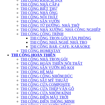
THI CÔNG KHÁCH SẠN
THI CÔNG NHÀ CẤP 4
THI CÔNG BIỆT THỰ
THI CÔNG NHÀ ỐNG
THI CÔNG NỘI THẤT
THI CÔNG SÂN VƯỜN
THI CÔNG TỪ ĐƯỜNG, NHÀ THỜ
THI CÔNG NHÀ XƯỞNG, NHÀ CÔNG NGHIỆP
THI CÔNG CÔNG TRÌNH
THI CÔNG TRỌN GÓI VĂN PHÒNG
THI CÔNG NHÀ NGHỈ, NHÀ TRỌ
THI CÔNG BAR- CAFE- KARAOKE
THI CÔNG HOMESTAY
THI CÔNG HOÀN THIỆN
THI CÔNG NHÀ TRỌN GÓI
THI CÔNG HOÀN THIỆN NỘI THẤT
THI CÔNG SÂN VƯỜN HỒ KOI
THI CÔNG HỆ MÁI
THI CÔNG CỔNG NHÔM ĐÚC
THI CÔNG SẮT MỸ THUẬT
THI CÔNG CỬA COMPOSITE
THI CÔNG CỬA THÉP VÂN GỖ
THI CÔNG CỬA NHÔM KÍNH
THI CÔNG ĐIỆN MẶT TRỜI
THI CÔNG ĐIỆN THÔNG MINH