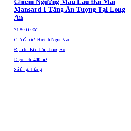
Chiêm Ngưỡng Mẫu Lâu Đài Mái
Mansard 1 Tầng Ấn Tượng Tại Long
An
71.800.000
₫
Chủ đầu tư: Huỳnh Ngọc Vạn
Địa chỉ: Bến Lức, Long An
Diện tích: 400 m2
Số tầng: 1 tầng