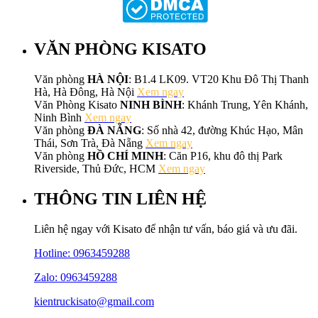
VĂN PHÒNG KISATO
Văn phòng
HÀ NỘI
: B1.4 LK09. VT20 Khu Đô Thị Thanh
Hà, Hà Đông, Hà Nội
Xem ngay
Văn Phòng Kisato
NINH BÌNH
: Khánh Trung, Yên Khánh,
Ninh Bình
Xem ngay
Văn phòng
ĐÀ NẴNG
: Số nhà 42, đường Khúc Hạo, Mân
Thái, Sơn Trà, Đà Nẵng
Xem ngay
Văn phòng
HỒ CHÍ MINH
: Căn P16, khu đô thị Park
Riverside, Thủ Đức, HCM
Xem ngay
THÔNG TIN LIÊN HỆ
Liên hệ ngay với Kisato để nhận tư vấn, báo giá và ưu đãi.
Hotline:
0963459288
Zalo: 0963459288
kientruckisato@gmail.com