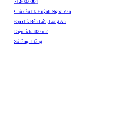
71.800.000
₫
Chủ đầu tư: Huỳnh Ngọc Vạn
Địa chỉ: Bến Lức, Long An
Diện tích: 400 m2
Số tầng: 1 tầng