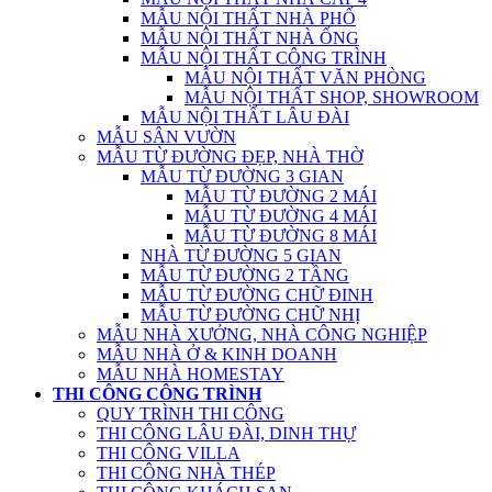
MẪU NỘI THẤT NHÀ PHỐ
MẪU NỘI THẤT NHÀ ỐNG
MẪU NỘI THẤT CÔNG TRÌNH
MẪU NỘI THẤT VĂN PHÒNG
MẪU NỘI THẤT SHOP, SHOWROOM
MẪU NỘI THẤT LÂU ĐÀI
MẪU SÂN VƯỜN
MẪU TỪ ĐƯỜNG ĐẸP, NHÀ THỜ
MẪU TỪ ĐƯỜNG 3 GIAN
MẪU TỪ ĐƯỜNG 2 MÁI
MẪU TỪ ĐƯỜNG 4 MÁI
MẪU TỪ ĐƯỜNG 8 MÁI
NHÀ TỪ ĐƯỜNG 5 GIAN
MẪU TỪ ĐƯỜNG 2 TẦNG
MẪU TỪ ĐƯỜNG CHỮ ĐINH
MẪU TỪ ĐƯỜNG CHỮ NHỊ
MẪU NHÀ XƯỞNG, NHÀ CÔNG NGHIỆP
MẪU NHÀ Ở & KINH DOANH
MẪU NHÀ HOMESTAY
THI CÔNG CÔNG TRÌNH
QUY TRÌNH THI CÔNG
THI CÔNG LÂU ĐÀI, DINH THỰ
THI CÔNG VILLA
THI CÔNG NHÀ THÉP