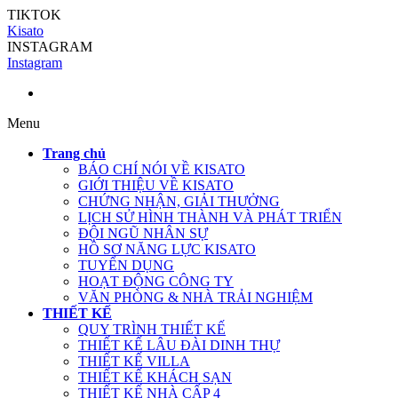
TIKTOK
Kisato
INSTAGRAM
Instagram
Menu
Trang chủ
BÁO CHÍ NÓI VỀ KISATO
GIỚI THIỆU VỀ KISATO
CHỨNG NHẬN, GIẢI THƯỞNG
LỊCH SỬ HÌNH THÀNH VÀ PHÁT TRIỂN
ĐỘI NGŨ NHÂN SỰ
HỒ SƠ NĂNG LỰC KISATO
TUYỂN DỤNG
HOẠT ĐỘNG CÔNG TY
VĂN PHÒNG & NHÀ TRẢI NGHIỆM
THIẾT KẾ
QUY TRÌNH THIẾT KẾ
THIẾT KẾ LÂU ĐÀI DINH THỰ
THIẾT KẾ VILLA
THIẾT KẾ KHÁCH SẠN
THIẾT KẾ NHÀ CẤP 4