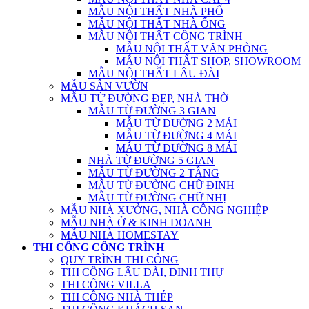
MẪU NỘI THẤT NHÀ PHỐ
MẪU NỘI THẤT NHÀ ỐNG
MẪU NỘI THẤT CÔNG TRÌNH
MẪU NỘI THẤT VĂN PHÒNG
MẪU NỘI THẤT SHOP, SHOWROOM
MẪU NỘI THẤT LÂU ĐÀI
MẪU SÂN VƯỜN
MẪU TỪ ĐƯỜNG ĐẸP, NHÀ THỜ
MẪU TỪ ĐƯỜNG 3 GIAN
MẪU TỪ ĐƯỜNG 2 MÁI
MẪU TỪ ĐƯỜNG 4 MÁI
MẪU TỪ ĐƯỜNG 8 MÁI
NHÀ TỪ ĐƯỜNG 5 GIAN
MẪU TỪ ĐƯỜNG 2 TẦNG
MẪU TỪ ĐƯỜNG CHỮ ĐINH
MẪU TỪ ĐƯỜNG CHỮ NHỊ
MẪU NHÀ XƯỞNG, NHÀ CÔNG NGHIỆP
MẪU NHÀ Ở & KINH DOANH
MẪU NHÀ HOMESTAY
THI CÔNG CÔNG TRÌNH
QUY TRÌNH THI CÔNG
THI CÔNG LÂU ĐÀI, DINH THỰ
THI CÔNG VILLA
THI CÔNG NHÀ THÉP