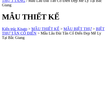
THỰ 3 TẦNG
/ Mẫu Lâu Đài Tân Cổ Điển Đẹp Mê Ly Tại Bắc
Giang
MẪU THIẾT KẾ
Kiến trúc Kisato
>
MẪU THIẾT KẾ
>
MẪU BIỆT THỰ
>
BIỆT
THỰ TÂN CỔ ĐIỂN
>
Mẫu Lâu Đài Tân Cổ Điển Đẹp Mê Ly
Tại Bắc Giang