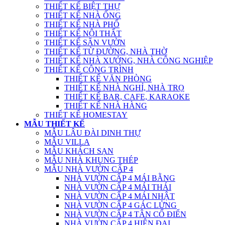
THIẾT KẾ BIỆT THỰ
THIẾT KẾ NHÀ ỐNG
THIẾT KẾ NHÀ PHỐ
THIẾT KẾ NỘI THẤT
THIẾT KẾ SÂN VƯỜN
THIẾT KẾ TỪ ĐƯỜNG, NHÀ THỜ
THIẾT KẾ NHÀ XƯỞNG, NHÀ CÔNG NGHIỆP
THIẾT KẾ CÔNG TRÌNH
THIẾT KẾ VĂN PHÒNG
THIẾT KẾ NHÀ NGHỈ, NHÀ TRỌ
THIẾT KẾ BAR, CAFE, KARAOKE
THIẾT KẾ NHÀ HÀNG
THIẾT KẾ HOMESTAY
MẪU THIẾT KẾ
MẪU LÂU ĐÀI DINH THỰ
MẪU VILLA
MẪU KHÁCH SẠN
MẪU NHÀ KHUNG THÉP
MẪU NHÀ VƯỜN CẤP 4
NHÀ VƯỜN CẤP 4 MÁI BẰNG
NHÀ VƯỜN CẤP 4 MÁI THÁI
NHÀ VƯỜN CẤP 4 MÁI NHẬT
NHÀ VƯỜN CẤP 4 GÁC LỬNG
NHÀ VƯỜN CẤP 4 TÂN CỔ ĐIỂN
NHÀ VƯỜN CẤP 4 HIỆN ĐẠI