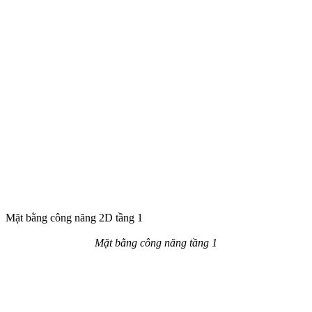
Mặt bằng công năng 2D tầng tum
Mặt bằng công năng tầng tum
Phối cảnh 3D mẫu lâu đài tân cổ điển
Thiết kế lâu đài nói chung luôn đòi hỏi các KTS có một tay nghề
vững chắc. Lâu đài không chỉ phức tạp ở phần ngoài thất mà bố trí
được công năng bên trong một cách hợp lý cũng cần phải am hiểu
sâu sắc về nhiều mặt liên quan. Tuy vậy, lâu đài luôn là một nguồn