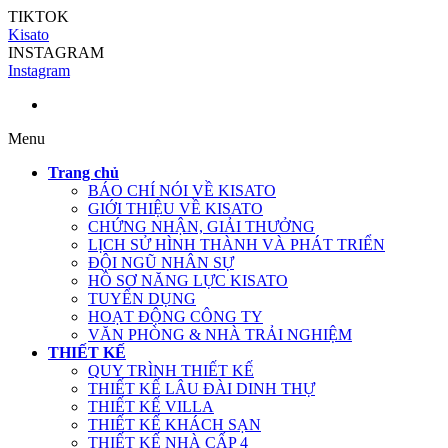
TIKTOK
Kisato
INSTAGRAM
Instagram
Menu
Trang chủ
BÁO CHÍ NÓI VỀ KISATO
GIỚI THIỆU VỀ KISATO
CHỨNG NHẬN, GIẢI THƯỞNG
LỊCH SỬ HÌNH THÀNH VÀ PHÁT TRIỂN
ĐỘI NGŨ NHÂN SỰ
HỒ SƠ NĂNG LỰC KISATO
TUYỂN DỤNG
HOẠT ĐỘNG CÔNG TY
VĂN PHÒNG & NHÀ TRẢI NGHIỆM
THIẾT KẾ
QUY TRÌNH THIẾT KẾ
THIẾT KẾ LÂU ĐÀI DINH THỰ
THIẾT KẾ VILLA
THIẾT KẾ KHÁCH SẠN
THIẾT KẾ NHÀ CẤP 4