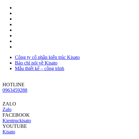
Công ty cổ phần kiến trúc Kisato
Báo chí nói về Kisato
Mẫu thiết kế – công trình
HOTLINE
0963459288
ZALO
Zalo
FACEBOOK
Kientruckisato
YOUTUBE
Kisato