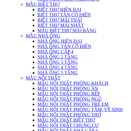
MẪU BIỆT THỰ
BIỆT THỰ HIỆN ĐẠI
BIỆT THỰ TÂN CỔ ĐIỂN
BIỆT THỰ MÁI THÁI
BIỆT THỰ MÁI NHẬT
MẪU BIỆT THỰ MÁI BẰNG
MẪU NHÀ ỐNG
NHÀ ỐNG HIỆN ĐẠI
NHÀ ỐNG TÂN CỔ ĐIỂN
NHÀ ỐNG CẤP 4
NHÀ ỐNG 2 TẦNG
NHÀ ỐNG 3 TẦNG
NHÀ ỐNG 4 TẦNG
NHÀ ỐNG 5 TẦNG
MẪU NỘI THẤT
MẪU NỘI THẤT PHÒNG KHÁCH
MẪU NỘI THẤT PHÒNG ĂN
MẪU NỘI THẤT PHÒNG BẾP
MẪU NỘI THẤT PHÒNG NGỦ
MẪU NỘI THẤT PHÒNG TRẺ EM
MẪU NỘI THẤT PHÒNG TẮM, VỆ SINH
MẪU NỘI THẤT PHÒNG THỜ
MẪU NỘI THẤT BIỆT THỰ
MẪU NỘI THẤT CHUNG CƯ
MẪU NỘI THẤT NHÀ CẤP 4