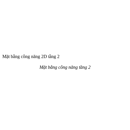
Phối cảnh 3D mẫu lâu đài
Kiến trúc và công năng của lâu đài trải qua hàng nghìn năm giai
đoạn lịch sử chịu ảnh hưởng của nhiều quốc gia khác nhau cũng có
những sự thay đổi nhất định. Thiết kế lâu đài ngày không chỉ dành
cho các vị vua chúa ngày xưa mà ngày nay còn phục vụ cho những
người đam mê lối kiến trúc này.