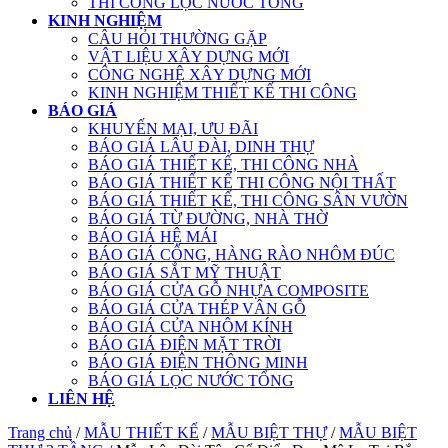
THI CÔNG LỌC NƯỚC TỔNG
KINH NGHIỆM
CÂU HỎI THƯỜNG GẶP
VẬT LIỆU XÂY DỰNG MỚI
CÔNG NGHỆ XÂY DỰNG MỚI
KINH NGHIỆM THIẾT KẾ THI CÔNG
BÁO GIÁ
KHUYẾN MẠI, ƯU ĐÃI
BÁO GIÁ LÂU ĐÀI, DINH THỰ
BÁO GIÁ THIẾT KẾ, THI CÔNG NHÀ
BÁO GIÁ THIẾT KẾ THI CÔNG NỘI THẤT
BÁO GIÁ THIẾT KẾ, THI CÔNG SÂN VƯỜN
BÁO GIÁ TỪ ĐƯỜNG, NHÀ THỜ
BÁO GIÁ HỆ MÁI
BÁO GIÁ CỔNG, HÀNG RÀO NHÔM ĐÚC
BÁO GIÁ SẮT MỸ THUẬT
BÁO GIÁ CỬA GỖ NHỰA COMPOSITE
BÁO GIÁ CỬA THÉP VÂN GỖ
BÁO GIÁ CỬA NHÔM KÍNH
BÁO GIÁ ĐIỆN MẶT TRỜI
BÁO GIÁ ĐIỆN THÔNG MINH
BÁO GIÁ LỌC NƯỚC TỔNG
LIÊN HỆ
Trang chủ
/
MẪU THIẾT KẾ
/
MẪU BIỆT THỰ
/
MẪU BIỆT