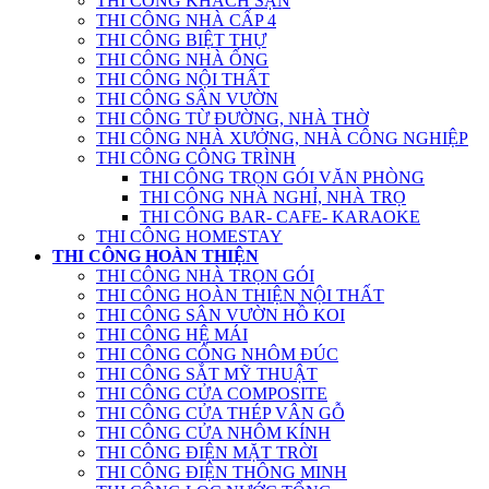
THI CÔNG KHÁCH SẠN
THI CÔNG NHÀ CẤP 4
THI CÔNG BIỆT THỰ
THI CÔNG NHÀ ỐNG
THI CÔNG NỘI THẤT
THI CÔNG SÂN VƯỜN
THI CÔNG TỪ ĐƯỜNG, NHÀ THỜ
THI CÔNG NHÀ XƯỞNG, NHÀ CÔNG NGHIỆP
THI CÔNG CÔNG TRÌNH
THI CÔNG TRỌN GÓI VĂN PHÒNG
THI CÔNG NHÀ NGHỈ, NHÀ TRỌ
THI CÔNG BAR- CAFE- KARAOKE
THI CÔNG HOMESTAY
THI CÔNG HOÀN THIỆN
THI CÔNG NHÀ TRỌN GÓI
THI CÔNG HOÀN THIỆN NỘI THẤT
THI CÔNG SÂN VƯỜN HỒ KOI
THI CÔNG HỆ MÁI
THI CÔNG CỔNG NHÔM ĐÚC
THI CÔNG SẮT MỸ THUẬT
THI CÔNG CỬA COMPOSITE
THI CÔNG CỬA THÉP VÂN GỖ
THI CÔNG CỬA NHÔM KÍNH
THI CÔNG ĐIỆN MẶT TRỜI
THI CÔNG ĐIỆN THÔNG MINH