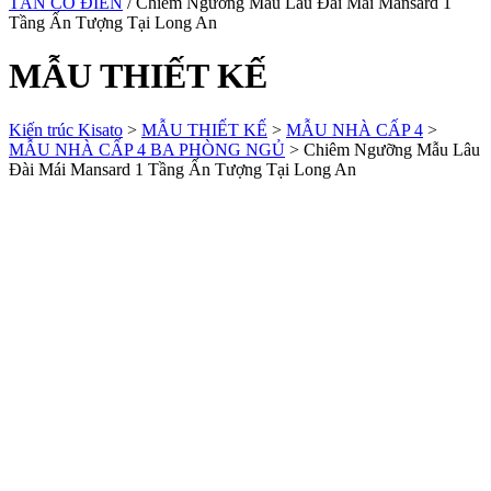
TÂN CỔ ĐIỂN
/ Chiêm Ngưỡng Mẫu Lâu Đài Mái Mansard 1
Tầng Ấn Tượng Tại Long An
MẪU THIẾT KẾ
Kiến trúc Kisato
>
MẪU THIẾT KẾ
>
MẪU NHÀ CẤP 4
>
MẪU NHÀ CẤP 4 BA PHÒNG NGỦ
>
Chiêm Ngưỡng Mẫu Lâu
Đài Mái Mansard 1 Tầng Ấn Tượng Tại Long An