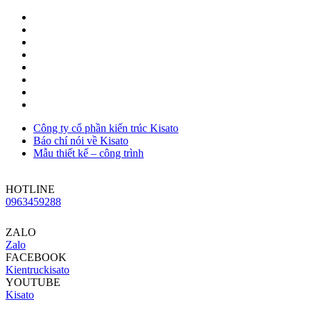
Công ty cổ phần kiến trúc Kisato
Báo chí nói về Kisato
Mẫu thiết kế – công trình
HOTLINE
0963459288
ZALO
Zalo
FACEBOOK
Kientruckisato
YOUTUBE
Kisato