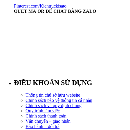
Pinterest.com/Kientruckisato
QUÉT MÃ QR ĐỂ CHAT BẰNG ZALO
ĐIỀU KHOẢN SỬ DỤNG
Thông tin chủ sở hữu website
Chính sách bảo vệ thông tin cá nhân
Chính sách và quy định chung
Quy trình làm việc
Chính sách thanh toán
Vận chuyển – giao nhận
Bảo hành – đổi trả