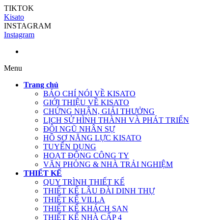
TIKTOK
Kisato
INSTAGRAM
Instagram
Menu
Trang chủ
BÁO CHÍ NÓI VỀ KISATO
GIỚI THIỆU VỀ KISATO
CHỨNG NHẬN, GIẢI THƯỞNG
LỊCH SỬ HÌNH THÀNH VÀ PHÁT TRIỂN
ĐỘI NGŨ NHÂN SỰ
HỒ SƠ NĂNG LỰC KISATO
TUYỂN DỤNG
HOẠT ĐỘNG CÔNG TY
VĂN PHÒNG & NHÀ TRẢI NGHIỆM
THIẾT KẾ
QUY TRÌNH THIẾT KẾ
THIẾT KẾ LÂU ĐÀI DINH THỰ
THIẾT KẾ VILLA
THIẾT KẾ KHÁCH SẠN
THIẾT KẾ NHÀ CẤP 4