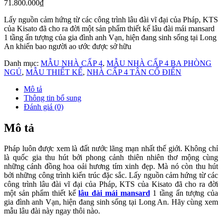
71.800.000
₫
Lấy nguồn cảm hứng từ các công trình lâu đài vĩ đại của Pháp, KTS
của Kisato đã cho ra đời một sản phẩm thiết kế lâu đài mái mansard
1 tầng ấn tượng của gia đình anh Vạn, hiện đang sinh sống tại Long
An khiến bao người ao ước được sở hữu
Danh mục:
MẪU NHÀ CẤP 4
,
MẪU NHÀ CẤP 4 BA PHÒNG
NGỦ
,
MẪU THIẾT KẾ
,
NHÀ CẤP 4 TÂN CỔ ĐIỂN
Mô tả
Thông tin bổ sung
Đánh giá (0)
Mô tả
Pháp luôn được xem là đất nước lãng mạn nhất thế giới. Không chỉ
là quốc gia thu hút bởi phong cảnh thiên nhiên thơ mộng cùng
những cánh đồng hoa oải hương tím xinh đẹp. Mà nó còn thu hút
bởi những công trình kiến trúc đặc sắc. Lấy nguồn cảm hứng từ các
công trình lâu đài vĩ đại của Pháp, KTS của Kisato đã cho ra đời
một sản phẩm thiết kế
lâu đài mái mansard
1 tầng ấn tượng của
gia đình anh Vạn, hiện đang sinh sống tại Long An. Hãy cùng xem
mẫu lâu đài này ngay thôi nào.