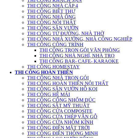
THI CÔNG KHÁCH SẠN
THI CÔNG NHÀ CẤP 4
THI CÔNG BIỆT THỰ
THI CÔNG NHÀ ỐNG
THI CÔNG NỘI THẤT
THI CÔNG SÂN VƯỜN
THI CÔNG TỪ ĐƯỜNG, NHÀ THỜ
THI CÔNG NHÀ XƯỞNG, NHÀ CÔNG NGHIỆP
THI CÔNG CÔNG TRÌNH
THI CÔNG TRỌN GÓI VĂN PHÒNG
THI CÔNG NHÀ NGHỈ, NHÀ TRỌ
THI CÔNG BAR- CAFE- KARAOKE
THI CÔNG HOMESTAY
THI CÔNG HOÀN THIỆN
THI CÔNG NHÀ TRỌN GÓI
THI CÔNG HOÀN THIỆN NỘI THẤT
THI CÔNG SÂN VƯỜN HỒ KOI
THI CÔNG HỆ MÁI
THI CÔNG CỔNG NHÔM ĐÚC
THI CÔNG SẮT MỸ THUẬT
THI CÔNG CỬA COMPOSITE
THI CÔNG CỬA THÉP VÂN GỖ
THI CÔNG CỬA NHÔM KÍNH
THI CÔNG ĐIỆN MẶT TRỜI
THI CÔNG ĐIỆN THÔNG MINH