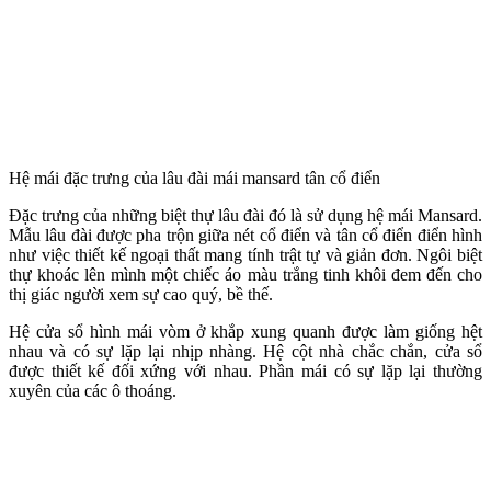
Hệ mái đặc trưng của lâu đài mái mansard tân cổ điển
Đặc trưng của những biệt thự lâu đài đó là sử dụng hệ mái Mansard.
Mẫu lâu đài được pha trộn giữa nét cổ điển và tân cổ điển điển hình
như việc thiết kế ngoại thất mang tính trật tự và giản đơn. Ngôi biệt
thự khoác lên mình một chiếc áo màu trắng tinh khôi đem đến cho
thị giác người xem sự cao quý, bề thế.
Hệ cửa sổ hình mái vòm ở khắp xung quanh được làm giống hệt
nhau và có sự lặp lại nhịp nhàng. Hệ cột nhà chắc chắn, cửa sổ
được thiết kế đối xứng với nhau. Phần mái có sự lặp lại thường
xuyên của các ô thoáng.