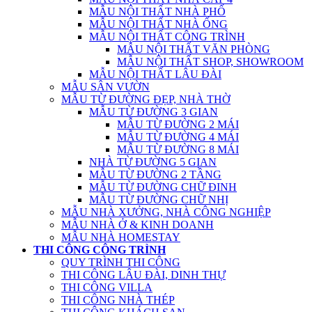
MẪU NỘI THẤT NHÀ PHỐ
MẪU NỘI THẤT NHÀ ỐNG
MẪU NỘI THẤT CÔNG TRÌNH
MẪU NỘI THẤT VĂN PHÒNG
MẪU NỘI THẤT SHOP, SHOWROOM
MẪU NỘI THẤT LÂU ĐÀI
MẪU SÂN VƯỜN
MẪU TỪ ĐƯỜNG ĐẸP, NHÀ THỜ
MẪU TỪ ĐƯỜNG 3 GIAN
MẪU TỪ ĐƯỜNG 2 MÁI
MẪU TỪ ĐƯỜNG 4 MÁI
MẪU TỪ ĐƯỜNG 8 MÁI
NHÀ TỪ ĐƯỜNG 5 GIAN
MẪU TỪ ĐƯỜNG 2 TẦNG
MẪU TỪ ĐƯỜNG CHỮ ĐINH
MẪU TỪ ĐƯỜNG CHỮ NHỊ
MẪU NHÀ XƯỞNG, NHÀ CÔNG NGHIỆP
MẪU NHÀ Ở & KINH DOANH
MẪU NHÀ HOMESTAY
THI CÔNG CÔNG TRÌNH
QUY TRÌNH THI CÔNG
THI CÔNG LÂU ĐÀI, DINH THỰ
THI CÔNG VILLA
THI CÔNG NHÀ THÉP