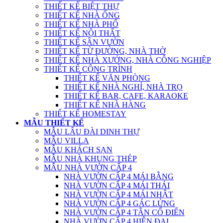
THIẾT KẾ BIỆT THỰ
THIẾT KẾ NHÀ ỐNG
THIẾT KẾ NHÀ PHỐ
THIẾT KẾ NỘI THẤT
THIẾT KẾ SÂN VƯỜN
THIẾT KẾ TỪ ĐƯỜNG, NHÀ THỜ
THIẾT KẾ NHÀ XƯỞNG, NHÀ CÔNG NGHIỆP
THIẾT KẾ CÔNG TRÌNH
THIẾT KẾ VĂN PHÒNG
THIẾT KẾ NHÀ NGHỈ, NHÀ TRỌ
THIẾT KẾ BAR, CAFE, KARAOKE
THIẾT KẾ NHÀ HÀNG
THIẾT KẾ HOMESTAY
MẪU THIẾT KẾ
MẪU LÂU ĐÀI DINH THỰ
MẪU VILLA
MẪU KHÁCH SẠN
MẪU NHÀ KHUNG THÉP
MẪU NHÀ VƯỜN CẤP 4
NHÀ VƯỜN CẤP 4 MÁI BẰNG
NHÀ VƯỜN CẤP 4 MÁI THÁI
NHÀ VƯỜN CẤP 4 MÁI NHẬT
NHÀ VƯỜN CẤP 4 GÁC LỬNG
NHÀ VƯỜN CẤP 4 TÂN CỔ ĐIỂN
NHÀ VƯỜN CẤP 4 HIỆN ĐẠI