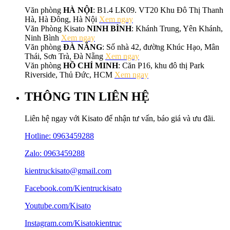
Văn phòng
HÀ NỘI
: B1.4 LK09. VT20 Khu Đô Thị Thanh
Hà, Hà Đông, Hà Nội
Xem ngay
Văn Phòng Kisato
NINH BÌNH
: Khánh Trung, Yên Khánh,
Ninh Bình
Xem ngay
Văn phòng
ĐÀ NẴNG
: Số nhà 42, đường Khúc Hạo, Mân
Thái, Sơn Trà, Đà Nẵng
Xem ngay
Văn phòng
HỒ CHÍ MINH
: Căn P16, khu đô thị Park
Riverside, Thủ Đức, HCM
Xem ngay
THÔNG TIN LIÊN HỆ
Liên hệ ngay với Kisato để nhận tư vấn, báo giá và ưu đãi.
Hotline:
0963459288
Zalo: 0963459288
kientruckisato@gmail.com
Facebook.com/Kientruckisato
Youtube.com/Kisato
Instagram.com/Kisatokientruc