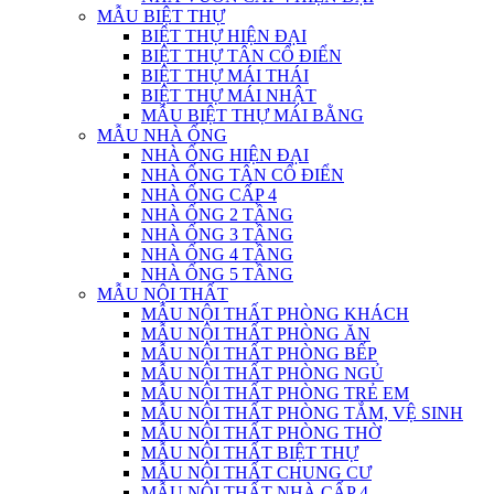
MẪU BIỆT THỰ
BIỆT THỰ HIỆN ĐẠI
BIỆT THỰ TÂN CỔ ĐIỂN
BIỆT THỰ MÁI THÁI
BIỆT THỰ MÁI NHẬT
MẪU BIỆT THỰ MÁI BẰNG
MẪU NHÀ ỐNG
NHÀ ỐNG HIỆN ĐẠI
NHÀ ỐNG TÂN CỔ ĐIỂN
NHÀ ỐNG CẤP 4
NHÀ ỐNG 2 TẦNG
NHÀ ỐNG 3 TẦNG
NHÀ ỐNG 4 TẦNG
NHÀ ỐNG 5 TẦNG
MẪU NỘI THẤT
MẪU NỘI THẤT PHÒNG KHÁCH
MẪU NỘI THẤT PHÒNG ĂN
MẪU NỘI THẤT PHÒNG BẾP
MẪU NỘI THẤT PHÒNG NGỦ
MẪU NỘI THẤT PHÒNG TRẺ EM
MẪU NỘI THẤT PHÒNG TẮM, VỆ SINH
MẪU NỘI THẤT PHÒNG THỜ
MẪU NỘI THẤT BIỆT THỰ
MẪU NỘI THẤT CHUNG CƯ
MẪU NỘI THẤT NHÀ CẤP 4