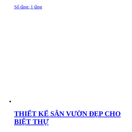
Số tầng: 1 tầng
THIẾT KẾ SÂN VƯỜN ĐẸP CHO
BIỆT THỰ