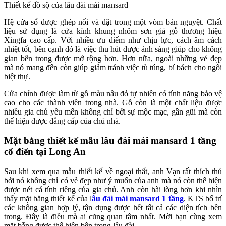
Thiết kế đồ sộ của lâu đài mái mansard
Hệ cửa sổ được ghép nối và đặt trong một vòm bán nguyệt. Chất
liệu sử dụng là cửa kính khung nhôm sơn giả gỗ thương hiệu
Xingfa cao cấp. Với nhiều ưu điểm như chịu lực, cách âm cách
nhiệt tốt, bên cạnh đó là việc thu hút được ánh sáng giúp cho không
gian bên trong được mở rộng hơn. Hơn nữa, ngoài những vẻ đẹp
mà nó mang đến còn giúp giảm tránh việc tù túng, bí bách cho ngôi
biệt thự.
Cửa chính được làm từ gỗ màu nâu đỏ tự nhiên có tính năng bảo vệ
cao cho các thành viên trong nhà. Gỗ còn là một chất liệu được
nhiều gia chủ yêu mến không chỉ bởi sự mộc mạc, gần gũi mà còn
thể hiện được đẳng cấp của chủ nhà.
Mặt bằng thiết kế mẫu lâu đài mái mansard 1 tầng
cổ điển tại Long An
Sau khi xem qua mẫu thiết kế về ngoại thất, anh Vạn rất thích thú
bởi nó không chỉ có vẻ đẹp như ý muốn của anh mà nó còn thể hiện
được nét cá tính riêng của gia chủ. Anh còn hài lòng hơn khi nhìn
thấy mặt bằng thiết kế của l
âu đài mái mansard 1 tầng
. KTS bố trí
các không gian hợp lý, tận dụng được hết tất cả các diện tích bên
trong. Đây là điều mà ai cũng quan tâm nhất. Mời bạn cùng xem
mặt bằng được thể hiện bên trong lâu đài.