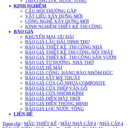
THI CÔNG LỌC NƯỚC TỔNG
KINH NGHIỆM
CÂU HỎI THƯỜNG GẶP
VẬT LIỆU XÂY DỰNG MỚI
CÔNG NGHỆ XÂY DỰNG MỚI
KINH NGHIỆM THIẾT KẾ THI CÔNG
BÁO GIÁ
KHUYẾN MẠI, ƯU ĐÃI
BÁO GIÁ LÂU ĐÀI, DINH THỰ
BÁO GIÁ THIẾT KẾ, THI CÔNG NHÀ
BÁO GIÁ THIẾT KẾ THI CÔNG NỘI THẤT
BÁO GIÁ THIẾT KẾ, THI CÔNG SÂN VƯỜN
BÁO GIÁ TỪ ĐƯỜNG, NHÀ THỜ
BÁO GIÁ HỆ MÁI
BÁO GIÁ CỔNG, HÀNG RÀO NHÔM ĐÚC
BÁO GIÁ SẮT MỸ THUẬT
BÁO GIÁ CỬA GỖ NHỰA COMPOSITE
BÁO GIÁ CỬA THÉP VÂN GỖ
BÁO GIÁ CỬA NHÔM KÍNH
BÁO GIÁ ĐIỆN MẶT TRỜI
BÁO GIÁ ĐIỆN THÔNG MINH
BÁO GIÁ LỌC NƯỚC TỔNG
LIÊN HỆ
Trang chủ
/
MẪU THIẾT KẾ
/
MẪU NHÀ CẤP 4
/
NHÀ CẤP 4