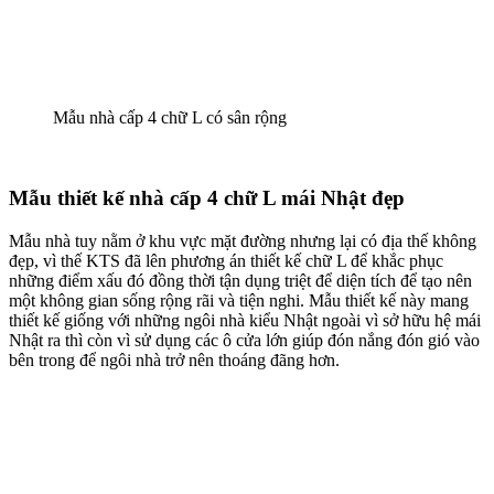
Mẫu nhà cấp 4 chữ L có sân rộng
Mẫu thiết kế nhà cấp 4 chữ L mái Nhật đẹp
Mẫu nhà tuy nằm ở khu vực mặt đường nhưng lại có địa thế không
đẹp, vì thế KTS đã lên phương án thiết kế chữ L để khắc phục
những điểm xấu đó đồng thời tận dụng triệt để diện tích để tạo nên
một không gian sống rộng rãi và tiện nghi. Mẫu thiết kế này mang
thiết kế giống với những ngôi nhà kiểu Nhật ngoài vì sở hữu hệ mái
Nhật ra thì còn vì sử dụng các ô cửa lớn giúp đón nắng đón gió vào
bên trong để ngôi nhà trở nên thoáng đãng hơn.