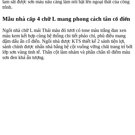
lam sắt được sơn màu nâu càng làm nổi bật lên ngoại thất của công
trình.
Mẫu nhà cấp 4 chữ L mang phong cách tân cổ điển
Ngôi nhà chữ L mái Thái màu đỏ tươi có tone màu trắng đan xen
màu kem kết hợp cùng hệ thống chi tiết phào chỉ, phù điêu mang
đậm dấu ấn cổ điển. Ngôi nhà được KTS thiết kế 2 sảnh tiện lợi,
sảnh chính được nhấn nhá bằng hệ cột vuông vững chãi trang trí bởi
lớp sơn vàng tinh tế. Thân cột làm nhám và phần chân tô điểm màu
sơn đen khá ấn tượng.