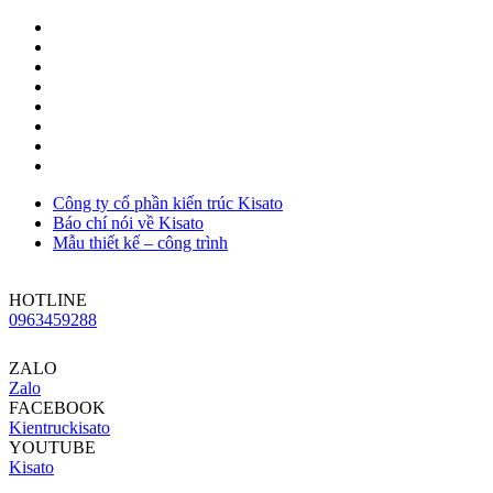
Công ty cổ phần kiến trúc Kisato
Báo chí nói về Kisato
Mẫu thiết kế – công trình
HOTLINE
0963459288
ZALO
Zalo
FACEBOOK
Kientruckisato
YOUTUBE
Kisato