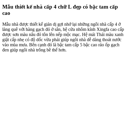
Mẫu thiết kế nhà cấp 4 chữ L đẹp có bậc tam cấp
cao
Mẫu nhà được thiết kế giản dị gợi nhớ lại những ngôi nhà cấp 4 ở
làng quê với hàng gạch đỏ ở sân, hệ cửa nhôm kính Xingfa cao cấp
được sơn màu nâu đỏ tôn lên nếp mộc mạc. Hệ mái Thái màu xanh
giật cấp nhẹ có độ dốc vừa phải giúp ngôi nhà dễ dàng thoát nước
vào mùa mưa. Bên cạnh đó là bậc tam cấp 5 bậc cao ráo ốp gạch
đen giúp ngôi nhà trông bề thế hơn.