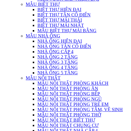
MẪU BIỆT THỰ
BIỆT THỰ HIỆN ĐẠI
BIỆT THỰ TÂN CỔ ĐIỂN
BIỆT THỰ MÁI THÁI
BIỆT THỰ MÁI NHẬT
MẪU BIỆT THỰ MÁI BẰNG
MẪU NHÀ ỐNG
NHÀ ỐNG HIỆN ĐẠI
NHÀ ỐNG TÂN CỔ ĐIỂN
NHÀ ỐNG CẤP 4
NHÀ ỐNG 2 TẦNG
NHÀ ỐNG 3 TẦNG
NHÀ ỐNG 4 TẦNG
NHÀ ỐNG 5 TẦNG
MẪU NỘI THẤT
MẪU NỘI THẤT PHÒNG KHÁCH
MẪU NỘI THẤT PHÒNG ĂN
MẪU NỘI THẤT PHÒNG BẾP
MẪU NỘI THẤT PHÒNG NGỦ
MẪU NỘI THẤT PHÒNG TRẺ EM
MẪU NỘI THẤT PHÒNG TẮM, VỆ SINH
MẪU NỘI THẤT PHÒNG THỜ
MẪU NỘI THẤT BIỆT THỰ
MẪU NỘI THẤT CHUNG CƯ
MẪU NỘI THẤT NHÀ CẤP 4