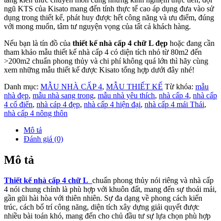
ngũ KTS của Kisato mang đến tính thực tế cao áp dụng đưa vào sử
dụng trong thiết kế, phát huy được hết công năng và ưu điểm, đúng
với mong muốn, tâm tư nguyện vọng của tất cả khách hàng.
Nếu bạn là tín đồ của
thiết kế nhà cấp 4 chữ L đẹp
hoặc đang cần
tham khảo mẫu thiết kế nhà cấp 4 có diện tích nhỏ từ 80m2 đến
>200m2 chuẩn phong thủy và chi phí không quá lớn thì hãy cùng
xem những mẫu thiết kế được Kisato tổng hợp dưới đây nhé!
Danh mục:
MẪU NHÀ CẤP 4
,
MẪU THIẾT KẾ
Từ khóa:
mẫu
nhà đẹp
,
mẫu nhà sang trong
,
mẫu nhà yêu thích
,
nhà cấp 4
,
nhà cấp
4 cổ điển
,
nhà cáp 4 đẹp
,
nhà cấp 4 hiện đại
,
nhà cấp 4 mái Thái
,
nhà cấp 4 nông thôn
Mô tả
Đánh giá (0)
Mô tả
Thiết kế nhà cấp 4 chữ L
chuẩn phong thủy nói riêng và nhà cấp
4 nói chung chính là phù hợp với khuôn đất, mang đến sự thoải mái,
gần gũi hài hòa với thiên nhiên. Sự đa dạng về phong cách kiến
trúc, cách bố trí công năng, diện tích xây dựng giải quyết được
nhiều bài toán khó, mang đến cho chủ đầu tư sự lựa chọn phù hợp