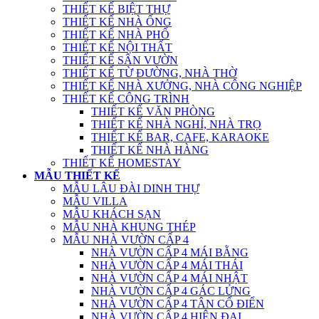
THIẾT KẾ BIỆT THỰ
THIẾT KẾ NHÀ ỐNG
THIẾT KẾ NHÀ PHỐ
THIẾT KẾ NỘI THẤT
THIẾT KẾ SÂN VƯỜN
THIẾT KẾ TỪ ĐƯỜNG, NHÀ THỜ
THIẾT KẾ NHÀ XƯỞNG, NHÀ CÔNG NGHIỆP
THIẾT KẾ CÔNG TRÌNH
THIẾT KẾ VĂN PHÒNG
THIẾT KẾ NHÀ NGHỈ, NHÀ TRỌ
THIẾT KẾ BAR, CAFE, KARAOKE
THIẾT KẾ NHÀ HÀNG
THIẾT KẾ HOMESTAY
MẪU THIẾT KẾ
MẪU LÂU ĐÀI DINH THỰ
MẪU VILLA
MẪU KHÁCH SẠN
MẪU NHÀ KHUNG THÉP
MẪU NHÀ VƯỜN CẤP 4
NHÀ VƯỜN CẤP 4 MÁI BẰNG
NHÀ VƯỜN CẤP 4 MÁI THÁI
NHÀ VƯỜN CẤP 4 MÁI NHẬT
NHÀ VƯỜN CẤP 4 GÁC LỬNG
NHÀ VƯỜN CẤP 4 TÂN CỔ ĐIỂN
NHÀ VƯỜN CẤP 4 HIỆN ĐẠI