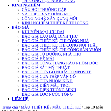
THI CÔNG LỌC NƯỚC TỔNG
KINH NGHIỆM
CÂU HỎI THƯỜNG GẶP
VẬT LIỆU XÂY DỰNG MỚI
CÔNG NGHỆ XÂY DỰNG MỚI
KINH NGHIỆM THIẾT KẾ THI CÔNG
BÁO GIÁ
KHUYẾN MẠI, ƯU ĐÃI
BÁO GIÁ LÂU ĐÀI, DINH THỰ
BÁO GIÁ THIẾT KẾ, THI CÔNG NHÀ
BÁO GIÁ THIẾT KẾ THI CÔNG NỘI THẤT
BÁO GIÁ THIẾT KẾ, THI CÔNG SÂN VƯỜN
BÁO GIÁ TỪ ĐƯỜNG, NHÀ THỜ
BÁO GIÁ HỆ MÁI
BÁO GIÁ CỔNG, HÀNG RÀO NHÔM ĐÚC
BÁO GIÁ SẮT MỸ THUẬT
BÁO GIÁ CỬA GỖ NHỰA COMPOSITE
BÁO GIÁ CỬA THÉP VÂN GỖ
BÁO GIÁ CỬA NHÔM KÍNH
BÁO GIÁ ĐIỆN MẶT TRỜI
BÁO GIÁ ĐIỆN THÔNG MINH
BÁO GIÁ LỌC NƯỚC TỔNG
LIÊN HỆ
Trang chủ
/
MẪU THIẾT KẾ
/
MẪU THIẾT KẾ
/ Top 10 Mẫu