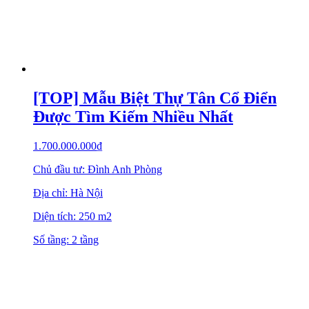
[TOP] Mẫu Biệt Thự Tân Cổ Điển
Được Tìm Kiếm Nhiều Nhất
1.700.000.000
₫
Chủ đầu tư: Đình Anh Phòng
Địa chỉ: Hà Nội
Diện tích: 250 m2
Số tầng: 2 tầng