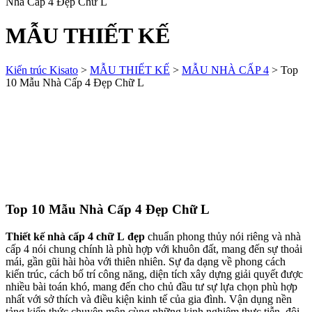
Nhà Cấp 4 Đẹp Chữ L
MẪU THIẾT KẾ
Kiến trúc Kisato
>
MẪU THIẾT KẾ
>
MẪU NHÀ CẤP 4
>
Top
10 Mẫu Nhà Cấp 4 Đẹp Chữ L
Top 10 Mẫu Nhà Cấp 4 Đẹp Chữ L
Thiết kế nhà cấp 4 chữ L
đẹp
chuẩn phong thủy nói riêng và nhà
cấp 4 nói chung chính là phù hợp với khuôn đất, mang đến sự thoải
mái, gần gũi hài hòa với thiên nhiên. Sự đa dạng về phong cách
kiến trúc, cách bố trí công năng, diện tích xây dựng giải quyết được
nhiều bài toán khó, mang đến cho chủ đầu tư sự lựa chọn phù hợp
nhất với sở thích và điều kiện kinh tế của gia đình. Vận dụng nền
tảng kiến thức chuyên môn cùng những kinh nghiệm thực tiễn, đội