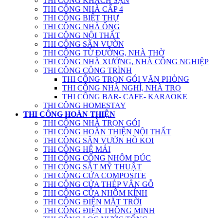
THI CÔNG KHÁCH SẠN
THI CÔNG NHÀ CẤP 4
THI CÔNG BIỆT THỰ
THI CÔNG NHÀ ỐNG
THI CÔNG NỘI THẤT
THI CÔNG SÂN VƯỜN
THI CÔNG TỪ ĐƯỜNG, NHÀ THỜ
THI CÔNG NHÀ XƯỞNG, NHÀ CÔNG NGHIỆP
THI CÔNG CÔNG TRÌNH
THI CÔNG TRỌN GÓI VĂN PHÒNG
THI CÔNG NHÀ NGHỈ, NHÀ TRỌ
THI CÔNG BAR- CAFE- KARAOKE
THI CÔNG HOMESTAY
THI CÔNG HOÀN THIỆN
THI CÔNG NHÀ TRỌN GÓI
THI CÔNG HOÀN THIỆN NỘI THẤT
THI CÔNG SÂN VƯỜN HỒ KOI
THI CÔNG HỆ MÁI
THI CÔNG CỔNG NHÔM ĐÚC
THI CÔNG SẮT MỸ THUẬT
THI CÔNG CỬA COMPOSITE
THI CÔNG CỬA THÉP VÂN GỖ
THI CÔNG CỬA NHÔM KÍNH
THI CÔNG ĐIỆN MẶT TRỜI
THI CÔNG ĐIỆN THÔNG MINH