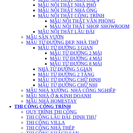
MẪU NỘI THẤT NHÀ PHỐ
MẪU NỘI THẤT NHÀ ỐNG
MẪU NỘI THẤT CÔNG TRÌNH
MẪU NỘI THẤT VĂN PHÒNG
MẪU NỘI THẤT SHOP, SHOWROOM
MẪU NỘI THẤT LÂU ĐÀI
MẪU SÂN VƯỜN
MẪU TỪ ĐƯỜNG ĐẸP, NHÀ THỜ
MẪU TỪ ĐƯỜNG 3 GIAN
MẪU TỪ ĐƯỜNG 2 MÁI
MẪU TỪ ĐƯỜNG 4 MÁI
MẪU TỪ ĐƯỜNG 8 MÁI
NHÀ TỪ ĐƯỜNG 5 GIAN
MẪU TỪ ĐƯỜNG 2 TẦNG
MẪU TỪ ĐƯỜNG CHỮ ĐINH
MẪU TỪ ĐƯỜNG CHỮ NHỊ
MẪU NHÀ XƯỞNG, NHÀ CÔNG NGHIỆP
MẪU NHÀ Ở & KINH DOANH
MẪU NHÀ HOMESTAY
THI CÔNG CÔNG TRÌNH
QUY TRÌNH THI CÔNG
THI CÔNG LÂU ĐÀI, DINH THỰ
THI CÔNG VILLA
THI CÔNG NHÀ THÉP