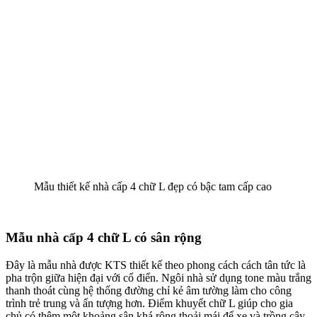
Mẫu thiết kế nhà cấp 4 chữ L đẹp có bậc tam cấp cao
Mẫu nhà cấp 4 chữ L có sân rộng
Đây là mẫu nhà được KTS thiết kế theo phong cách cách tân tức là
pha trộn giữa hiện đại với cổ điển. Ngôi nhà sử dụng tone màu trắng
thanh thoát cùng hệ thống đường chỉ kẻ âm tường làm cho công
trình trẻ trung và ấn tượng hơn. Điểm khuyết chữ L giúp cho gia
chủ có thêm một khoảng sân khá rộng thoải mái để xe và trồng cây