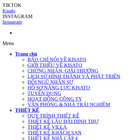
TIKTOK
Kisato
INSTAGRAM
Instagram
Menu
Trang chủ
BÁO CHÍ NÓI VỀ KISATO
GIỚI THIỆU VỀ KISATO
CHỨNG NHẬN, GIẢI THƯỞNG
LỊCH SỬ HÌNH THÀNH VÀ PHÁT TRIỂN
ĐỘI NGŨ NHÂN SỰ
HỒ SƠ NĂNG LỰC KISATO
TUYỂN DỤNG
HOẠT ĐỘNG CÔNG TY
VĂN PHÒNG & NHÀ TRẢI NGHIỆM
THIẾT KẾ
QUY TRÌNH THIẾT KẾ
THIẾT KẾ LÂU ĐÀI DINH THỰ
THIẾT KẾ VILLA
THIẾT KẾ KHÁCH SẠN
THIẾT KẾ NHÀ CẤP 4