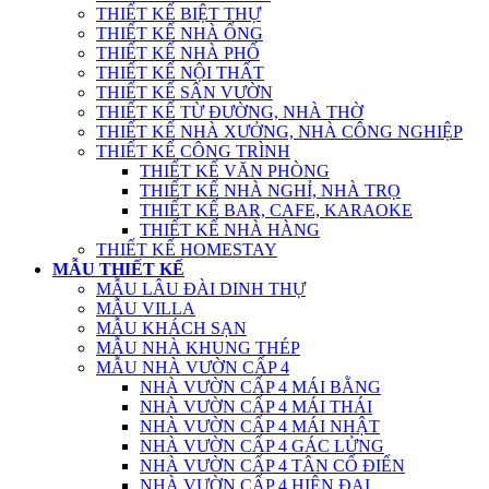
THIẾT KẾ BIỆT THỰ
THIẾT KẾ NHÀ ỐNG
THIẾT KẾ NHÀ PHỐ
THIẾT KẾ NỘI THẤT
THIẾT KẾ SÂN VƯỜN
THIẾT KẾ TỪ ĐƯỜNG, NHÀ THỜ
THIẾT KẾ NHÀ XƯỞNG, NHÀ CÔNG NGHIỆP
THIẾT KẾ CÔNG TRÌNH
THIẾT KẾ VĂN PHÒNG
THIẾT KẾ NHÀ NGHỈ, NHÀ TRỌ
THIẾT KẾ BAR, CAFE, KARAOKE
THIẾT KẾ NHÀ HÀNG
THIẾT KẾ HOMESTAY
MẪU THIẾT KẾ
MẪU LÂU ĐÀI DINH THỰ
MẪU VILLA
MẪU KHÁCH SẠN
MẪU NHÀ KHUNG THÉP
MẪU NHÀ VƯỜN CẤP 4
NHÀ VƯỜN CẤP 4 MÁI BẰNG
NHÀ VƯỜN CẤP 4 MÁI THÁI
NHÀ VƯỜN CẤP 4 MÁI NHẬT
NHÀ VƯỜN CẤP 4 GÁC LỬNG
NHÀ VƯỜN CẤP 4 TÂN CỔ ĐIỂN
NHÀ VƯỜN CẤP 4 HIỆN ĐẠI