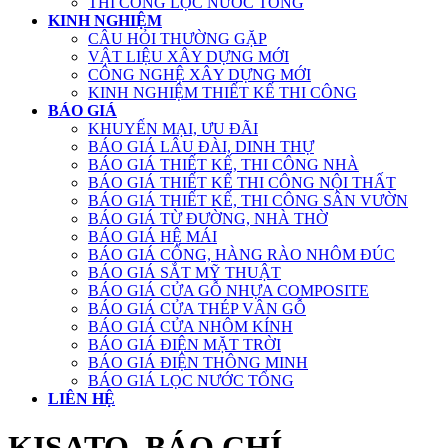
THI CÔNG LỌC NƯỚC TỔNG
KINH NGHIỆM
CÂU HỎI THƯỜNG GẶP
VẬT LIỆU XÂY DỰNG MỚI
CÔNG NGHỆ XÂY DỰNG MỚI
KINH NGHIỆM THIẾT KẾ THI CÔNG
BÁO GIÁ
KHUYẾN MẠI, ƯU ĐÃI
BÁO GIÁ LÂU ĐÀI, DINH THỰ
BÁO GIÁ THIẾT KẾ, THI CÔNG NHÀ
BÁO GIÁ THIẾT KẾ THI CÔNG NỘI THẤT
BÁO GIÁ THIẾT KẾ, THI CÔNG SÂN VƯỜN
BÁO GIÁ TỪ ĐƯỜNG, NHÀ THỜ
BÁO GIÁ HỆ MÁI
BÁO GIÁ CỔNG, HÀNG RÀO NHÔM ĐÚC
BÁO GIÁ SẮT MỸ THUẬT
BÁO GIÁ CỬA GỖ NHỰA COMPOSITE
BÁO GIÁ CỬA THÉP VÂN GỖ
BÁO GIÁ CỬA NHÔM KÍNH
BÁO GIÁ ĐIỆN MẶT TRỜI
BÁO GIÁ ĐIỆN THÔNG MINH
BÁO GIÁ LỌC NƯỚC TỔNG
LIÊN HỆ
KISATO, BÁO CHÍ