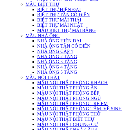
MẪU BIỆT THỰ
BIỆT THỰ HIỆN ĐẠI
BIỆT THỰ TÂN CỔ ĐIỂN
BIỆT THỰ MÁI THÁI
BIỆT THỰ MÁI NHẬT
MẪU BIỆT THỰ MÁI BẰNG
MẪU NHÀ ỐNG
NHÀ ỐNG HIỆN ĐẠI
NHÀ ỐNG TÂN CỔ ĐIỂN
NHÀ ỐNG CẤP 4
NHÀ ỐNG 2 TẦNG
NHÀ ỐNG 3 TẦNG
NHÀ ỐNG 4 TẦNG
NHÀ ỐNG 5 TẦNG
MẪU NỘI THẤT
MẪU NỘI THẤT PHÒNG KHÁCH
MẪU NỘI THẤT PHÒNG ĂN
MẪU NỘI THẤT PHÒNG BẾP
MẪU NỘI THẤT PHÒNG NGỦ
MẪU NỘI THẤT PHÒNG TRẺ EM
MẪU NỘI THẤT PHÒNG TẮM, VỆ SINH
MẪU NỘI THẤT PHÒNG THỜ
MẪU NỘI THẤT BIỆT THỰ
MẪU NỘI THẤT CHUNG CƯ
MẪU NỘI THẤT NHÀ CẤP 4