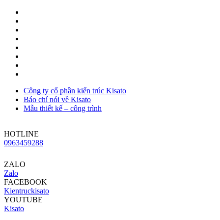
Công ty cổ phần kiến trúc Kisato
Báo chí nói về Kisato
Mẫu thiết kế – công trình
HOTLINE
0963459288
ZALO
Zalo
FACEBOOK
Kientruckisato
YOUTUBE
Kisato