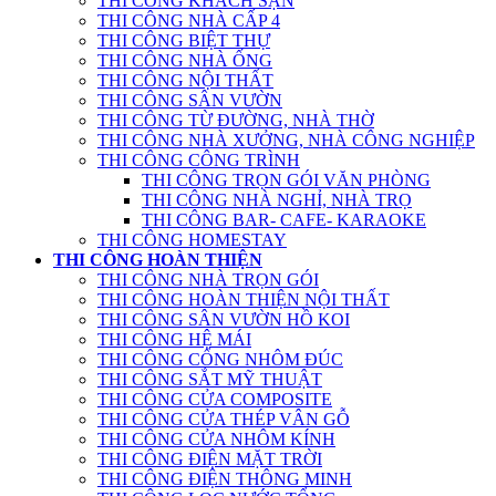
THI CÔNG KHÁCH SẠN
THI CÔNG NHÀ CẤP 4
THI CÔNG BIỆT THỰ
THI CÔNG NHÀ ỐNG
THI CÔNG NỘI THẤT
THI CÔNG SÂN VƯỜN
THI CÔNG TỪ ĐƯỜNG, NHÀ THỜ
THI CÔNG NHÀ XƯỞNG, NHÀ CÔNG NGHIỆP
THI CÔNG CÔNG TRÌNH
THI CÔNG TRỌN GÓI VĂN PHÒNG
THI CÔNG NHÀ NGHỈ, NHÀ TRỌ
THI CÔNG BAR- CAFE- KARAOKE
THI CÔNG HOMESTAY
THI CÔNG HOÀN THIỆN
THI CÔNG NHÀ TRỌN GÓI
THI CÔNG HOÀN THIỆN NỘI THẤT
THI CÔNG SÂN VƯỜN HỒ KOI
THI CÔNG HỆ MÁI
THI CÔNG CỔNG NHÔM ĐÚC
THI CÔNG SẮT MỸ THUẬT
THI CÔNG CỬA COMPOSITE
THI CÔNG CỬA THÉP VÂN GỖ
THI CÔNG CỬA NHÔM KÍNH
THI CÔNG ĐIỆN MẶT TRỜI
THI CÔNG ĐIỆN THÔNG MINH