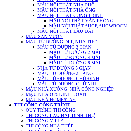
MẪU NỘI THẤT NHÀ PHỐ
MẪU NỘI THẤT NHÀ ỐNG
MẪU NỘI THẤT CÔNG TRÌNH
MẪU NỘI THẤT VĂN PHÒNG
MẪU NỘI THẤT SHOP, SHOWROOM
MẪU NỘI THẤT LÂU ĐÀI
MẪU SÂN VƯỜN
MẪU TỪ ĐƯỜNG ĐẸP, NHÀ THỜ
MẪU TỪ ĐƯỜNG 3 GIAN
MẪU TỪ ĐƯỜNG 2 MÁI
MẪU TỪ ĐƯỜNG 4 MÁI
MẪU TỪ ĐƯỜNG 8 MÁI
NHÀ TỪ ĐƯỜNG 5 GIAN
MẪU TỪ ĐƯỜNG 2 TẦNG
MẪU TỪ ĐƯỜNG CHỮ ĐINH
MẪU TỪ ĐƯỜNG CHỮ NHỊ
MẪU NHÀ XƯỞNG, NHÀ CÔNG NGHIỆP
MẪU NHÀ Ở & KINH DOANH
MẪU NHÀ HOMESTAY
THI CÔNG CÔNG TRÌNH
QUY TRÌNH THI CÔNG
THI CÔNG LÂU ĐÀI, DINH THỰ
THI CÔNG VILLA
THI CÔNG NHÀ THÉP