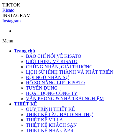
TIKTOK
Kisato
INSTAGRAM
Instagram
Menu
Trang chủ
BÁO CHÍ NÓI VỀ KISATO
GIỚI THIỆU VỀ KISATO
CHỨNG NHẬN, GIẢI THƯỞNG
LỊCH SỬ HÌNH THÀNH VÀ PHÁT TRIỂN
ĐỘI NGŨ NHÂN SỰ
HỒ SƠ NĂNG LỰC KISATO
TUYỂN DỤNG
HOẠT ĐỘNG CÔNG TY
VĂN PHÒNG & NHÀ TRẢI NGHIỆM
THIẾT KẾ
QUY TRÌNH THIẾT KẾ
THIẾT KẾ LÂU ĐÀI DINH THỰ
THIẾT KẾ VILLA
THIẾT KẾ KHÁCH SẠN
THIẾT KẾ NHÀ CẤP 4