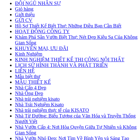
ĐỘI NGŨ NHÂN SỰ
Giỏ hàng
Giới thiệu
GỬI CV
Hồ Sơ Thiết Kế Biệt Thự: Những Điều Bạn Cần Biết
HOẠT ĐỘNG CÔNG TY
Khám Phá Sân Vườn Biệt Thự: Nét Đẹp Kiêu Sa Của Không
Gian Sống
KHUYẾN MẠI, ƯU ĐÃI
Kinh Nghiệm
KINH NGHIỆM THIẾT KẾ THI CÔNG NỘI THẤT
LỊCH SỬ HÌNH THÀNH VÀ PHÁT TRIỂN
LIÊN HỆ
Mẫu biệt thự
MẪU THIẾT KẾ
Nhà Cấp 4 Đẹp
Nhà Ống Đẹp
Nhà trải nghiệm kisato
Nhà Trải Nghiệm Kisato
Nhà trải nghiệm thực tế của KISATO
Nhà Từ Đường: Biểu Tượng của Văn Hóa và Truyền Thống
Người Việt
Nhà Vườn Cấp 4: Nơi Hòa Quyện Giữa Tự Nhiên và Không
Gian Sống
Nhà Vườn Nhỏ Đẹp: Nơi Tìm Về Bình Yên và Sáng Tạo