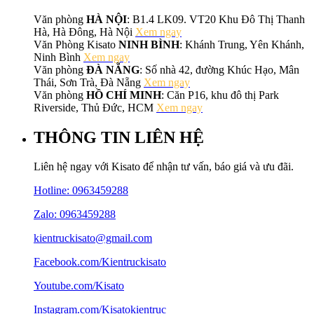
Văn phòng
HÀ NỘI
: B1.4 LK09. VT20 Khu Đô Thị Thanh
Hà, Hà Đông, Hà Nội
Xem ngay
Văn Phòng Kisato
NINH BÌNH
: Khánh Trung, Yên Khánh,
Ninh Bình
Xem ngay
Văn phòng
ĐÀ NẴNG
: Số nhà 42, đường Khúc Hạo, Mân
Thái, Sơn Trà, Đà Nẵng
Xem ngay
Văn phòng
HỒ CHÍ MINH
: Căn P16, khu đô thị Park
Riverside, Thủ Đức, HCM
Xem ngay
THÔNG TIN LIÊN HỆ
Liên hệ ngay với Kisato để nhận tư vấn, báo giá và ưu đãi.
Hotline:
0963459288
Zalo: 0963459288
kientruckisato@gmail.com
Facebook.com/Kientruckisato
Youtube.com/Kisato
Instagram.com/Kisatokientruc