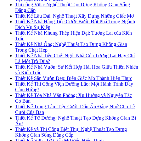
Thi công Villa: Nghệ Thuật Tạo Dựng Không Gian Sống
Đẳng Cấp
Thiết Kế Lâu Đài: Nghệ Thuật Xây Dựng Những Giấc Mơ
Thiết Kế Nhà Hàng Tiệc Cưới: Bước Đột Phá Trong Ngành
Dịch Vụ Sự Kiện
Thiết Kế Nhà Khung Thép Hiện Đại: Tương Lai của Kiến
Trúc
Thiết Kế Nhà Ống: Nghệ Thuật Tạo Dựng Không Gian
Trong Chật Hẹp
Thiết Kế Nhà Tiền Chế: Ngôi Nhà Của Tương Lai Hay Chỉ
Là Một Trò Đùa?
Thiết Kế Nhà Vườn: Sự Kết Hợp Hài Hòa Giữa Thiên Nhiên
và Kiến Trúc
Thiết Kế Sân Vườn Đẹp: Biến Giấc Mơ Thành Hiện Thực
Thiết Kế Thi Công Viện Dưỡng Lão: Một Hành Trình Đầy
Cảm Hứng!
Thiết Kế Tòa Nhà Văn Phòng: Xu Hướng và Nguyên Tắc
Cơ Bản
Thiết Kế Trung Tâm Tiệc Cưới: Dấu Ấn Đáng Nhớ Cho Lễ
Cưới Của Bạn
Thiết Kế Từ Đường: Nghệ Thuật Tạo Dựng Không Gian Bí
Ẩn!
Thiết Kế và Thi Công Biệt Thự: Nghệ Thuật Tạo Dựng
Không Gian Sống Đẳng Cấp
Thiết Kế Villa: Từ Giấc Mơ Đến Hiện Thực