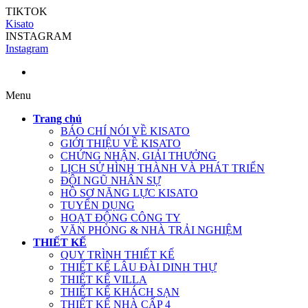
TIKTOK
Kisato
INSTAGRAM
Instagram
Menu
Trang chủ
BÁO CHÍ NÓI VỀ KISATO
GIỚI THIỆU VỀ KISATO
CHỨNG NHẬN, GIẢI THƯỞNG
LỊCH SỬ HÌNH THÀNH VÀ PHÁT TRIỂN
ĐỘI NGŨ NHÂN SỰ
HỒ SƠ NĂNG LỰC KISATO
TUYỂN DỤNG
HOẠT ĐỘNG CÔNG TY
VĂN PHÒNG & NHÀ TRẢI NGHIỆM
THIẾT KẾ
QUY TRÌNH THIẾT KẾ
THIẾT KẾ LÂU ĐÀI DINH THỰ
THIẾT KẾ VILLA
THIẾT KẾ KHÁCH SẠN
THIẾT KẾ NHÀ CẤP 4