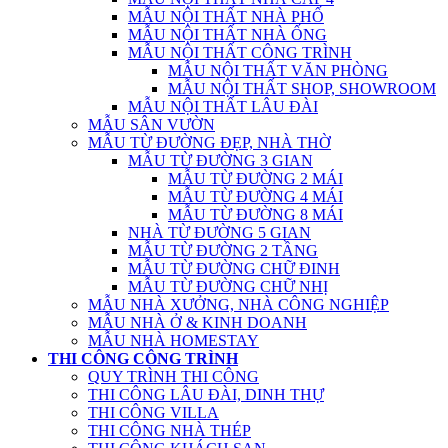
MẪU NỘI THẤT NHÀ PHỐ
MẪU NỘI THẤT NHÀ ỐNG
MẪU NỘI THẤT CÔNG TRÌNH
MẪU NỘI THẤT VĂN PHÒNG
MẪU NỘI THẤT SHOP, SHOWROOM
MẪU NỘI THẤT LÂU ĐÀI
MẪU SÂN VƯỜN
MẪU TỪ ĐƯỜNG ĐẸP, NHÀ THỜ
MẪU TỪ ĐƯỜNG 3 GIAN
MẪU TỪ ĐƯỜNG 2 MÁI
MẪU TỪ ĐƯỜNG 4 MÁI
MẪU TỪ ĐƯỜNG 8 MÁI
NHÀ TỪ ĐƯỜNG 5 GIAN
MẪU TỪ ĐƯỜNG 2 TẦNG
MẪU TỪ ĐƯỜNG CHỮ ĐINH
MẪU TỪ ĐƯỜNG CHỮ NHỊ
MẪU NHÀ XƯỞNG, NHÀ CÔNG NGHIỆP
MẪU NHÀ Ở & KINH DOANH
MẪU NHÀ HOMESTAY
THI CÔNG CÔNG TRÌNH
QUY TRÌNH THI CÔNG
THI CÔNG LÂU ĐÀI, DINH THỰ
THI CÔNG VILLA
THI CÔNG NHÀ THÉP