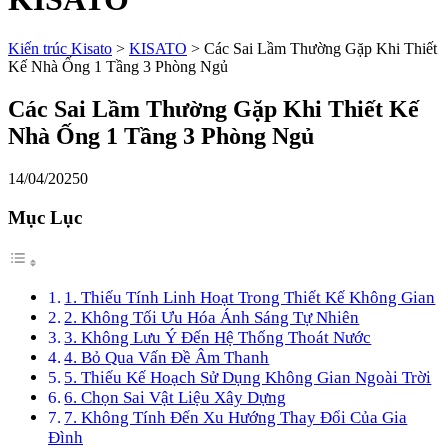
Kiến trúc Kisato
>
KISATO
>
Các Sai Lầm Thường Gặp Khi Thiết
Kế Nhà Ống 1 Tầng 3 Phòng Ngủ
Các Sai Lầm Thường Gặp Khi Thiết Kế
Nhà Ống 1 Tầng 3 Phòng Ngủ
14/04/2025
0
Mục Lục
1. Thiếu Tính Linh Hoạt Trong Thiết Kế Không Gian
2. Không Tối Ưu Hóa Ánh Sáng Tự Nhiên
3. Không Lưu Ý Đến Hệ Thống Thoát Nước
4. Bỏ Qua Vấn Đề Âm Thanh
5. Thiếu Kế Hoạch Sử Dụng Không Gian Ngoài Trời
6. Chọn Sai Vật Liệu Xây Dựng
7. Không Tính Đến Xu Hướng Thay Đổi Của Gia
Đình