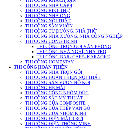
THI CÔNG KHÁCH SẠN
THI CÔNG NHÀ CẤP 4
THI CÔNG BIỆT THỰ
THI CÔNG NHÀ ỐNG
THI CÔNG NỘI THẤT
THI CÔNG SÂN VƯỜN
THI CÔNG TỪ ĐƯỜNG, NHÀ THỜ
THI CÔNG NHÀ XƯỞNG, NHÀ CÔNG NGHIỆP
THI CÔNG CÔNG TRÌNH
THI CÔNG TRỌN GÓI VĂN PHÒNG
THI CÔNG NHÀ NGHỈ, NHÀ TRỌ
THI CÔNG BAR- CAFE- KARAOKE
THI CÔNG HOMESTAY
THI CÔNG HOÀN THIỆN
THI CÔNG NHÀ TRỌN GÓI
THI CÔNG HOÀN THIỆN NỘI THẤT
THI CÔNG SÂN VƯỜN HỒ KOI
THI CÔNG HỆ MÁI
THI CÔNG CỔNG NHÔM ĐÚC
THI CÔNG SẮT MỸ THUẬT
THI CÔNG CỬA COMPOSITE
THI CÔNG CỬA THÉP VÂN GỖ
THI CÔNG CỬA NHÔM KÍNH
THI CÔNG ĐIỆN MẶT TRỜI
THI CÔNG ĐIỆN THÔNG MINH