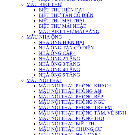
MẪU BIỆT THỰ
BIỆT THỰ HIỆN ĐẠI
BIỆT THỰ TÂN CỔ ĐIỂN
BIỆT THỰ MÁI THÁI
BIỆT THỰ MÁI NHẬT
MẪU BIỆT THỰ MÁI BẰNG
MẪU NHÀ ỐNG
NHÀ ỐNG HIỆN ĐẠI
NHÀ ỐNG TÂN CỔ ĐIỂN
NHÀ ỐNG CẤP 4
NHÀ ỐNG 2 TẦNG
NHÀ ỐNG 3 TẦNG
NHÀ ỐNG 4 TẦNG
NHÀ ỐNG 5 TẦNG
MẪU NỘI THẤT
MẪU NỘI THẤT PHÒNG KHÁCH
MẪU NỘI THẤT PHÒNG ĂN
MẪU NỘI THẤT PHÒNG BẾP
MẪU NỘI THẤT PHÒNG NGỦ
MẪU NỘI THẤT PHÒNG TRẺ EM
MẪU NỘI THẤT PHÒNG TẮM, VỆ SINH
MẪU NỘI THẤT PHÒNG THỜ
MẪU NỘI THẤT BIỆT THỰ
MẪU NỘI THẤT CHUNG CƯ
MẪU NỘI THẤT NHÀ CẤP 4