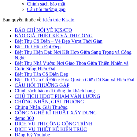
Chính sách bảo mật
Câu hỏi thường gặp
Bản quyền thuộc về
Kiến trúc Kisato
.
BÁO CHÍ NÓI VỀ KISATO
BÁO GIÁ THIẾT KẾ VÀ THI CÔNG
Biệt Thự Cổ Điển – Vẻ Đẹp Vượt Thời Gian
Biệt Thự Hiện Đại Đẹp
Biệt Thự Hiện Đại: Nơi Kết Hợp Giữa Sang Trọng và Công
Nghệ
Biệt Thự Nhà Vườn: Nơi Giao Thoa Giữa Thiên Nhiên và
Cuộc Sống Hiện Đại
Biệt Thự Tân Cổ Điển Đẹp
Biệt Thự Tân Cổ Điển: Hòa Quyện Giữa Di Sản và Hiện Đại
CÂU HỎI THƯỜNG GẶP
Chính sách bảo mật thông tin khách hàng
CHỦ TỊCH HĐQT PHẠM VĂN LƯƠNG
CHỨNG NHẬN, GIẢI THƯỞNG
Chứng Nhận, Giải Thưởng
CÔNG NGHỆ KĨ THUẬT XÂY DỰNG
demo 360
DỊCH VỤ THI CÔNG CÔNG TRÌNH
DỊCH VỤ THIẾT KẾ KIẾN TRÚC
Đăng Ký Youtube