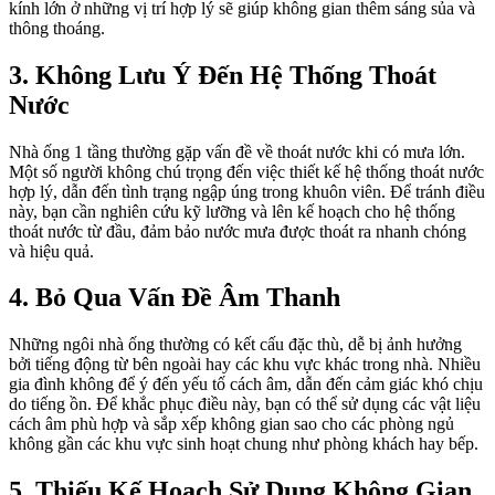
kính lớn ở những vị trí hợp lý sẽ giúp không gian thêm sáng sủa và
thông thoáng.
3. Không Lưu Ý Đến Hệ Thống Thoát
Nước
Nhà ống 1 tầng thường gặp vấn đề về thoát nước khi có mưa lớn.
Một số người không chú trọng đến việc thiết kế hệ thống thoát nước
hợp lý, dẫn đến tình trạng ngập úng trong khuôn viên. Để tránh điều
này, bạn cần nghiên cứu kỹ lưỡng và lên kế hoạch cho hệ thống
thoát nước từ đầu, đảm bảo nước mưa được thoát ra nhanh chóng
và hiệu quả.
4. Bỏ Qua Vấn Đề Âm Thanh
Những ngôi nhà ống thường có kết cấu đặc thù, dễ bị ảnh hưởng
bởi tiếng động từ bên ngoài hay các khu vực khác trong nhà. Nhiều
gia đình không để ý đến yếu tố cách âm, dẫn đến cảm giác khó chịu
do tiếng ồn. Để khắc phục điều này, bạn có thể sử dụng các vật liệu
cách âm phù hợp và sắp xếp không gian sao cho các phòng ngủ
không gần các khu vực sinh hoạt chung như phòng khách hay bếp.
5. Thiếu Kế Hoạch Sử Dụng Không Gian