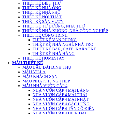
THIẾT KẾ BIỆT THỰ
THIẾT KẾ NHÀ ỐNG
THIẾT KẾ NHÀ PHỐ
THIẾT KẾ NỘI THẤT
THIẾT KẾ SÂN VƯỜN
THIẾT KẾ TỪ ĐƯỜNG, NHÀ THỜ
THIẾT KẾ NHÀ XƯỞNG, NHÀ CÔNG NGHIỆP
THIẾT KẾ CÔNG TRÌNH
THIẾT KẾ VĂN PHÒNG
THIẾT KẾ NHÀ NGHỈ, NHÀ TRỌ
THIẾT KẾ BAR, CAFE, KARAOKE
THIẾT KẾ NHÀ HÀNG
THIẾT KẾ HOMESTAY
MẪU THIẾT KẾ
MẪU LÂU ĐÀI DINH THỰ
MẪU VILLA
MẪU KHÁCH SẠN
MẪU NHÀ KHUNG THÉP
MẪU NHÀ VƯỜN CẤP 4
NHÀ VƯỜN CẤP 4 MÁI BẰNG
NHÀ VƯỜN CẤP 4 MÁI THÁI
NHÀ VƯỜN CẤP 4 MÁI NHẬT
NHÀ VƯỜN CẤP 4 GÁC LỬNG
NHÀ VƯỜN CẤP 4 TÂN CỔ ĐIỂN
NHÀ VƯỜN CẤP 4 HIỆN ĐẠI