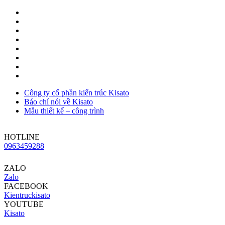
Công ty cổ phần kiến trúc Kisato
Báo chí nói về Kisato
Mẫu thiết kế – công trình
HOTLINE
0963459288
ZALO
Zalo
FACEBOOK
Kientruckisato
YOUTUBE
Kisato