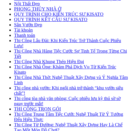
Nội Thất Đẹp
PHONG THỦY NHÀ Ở
QUY TRÌNH CHO KIẾN TRÚC SƯ KISATO
QUY TRÌNH KẾT CẤU SƯ KISATO
Sân Vườn Đẹp
Tài khoản
Thanh toán
Thi Công Lâu Đài: Khi Kiến Trúc Trở Thành Cuộc Phiêu
Lưu!
Thi Công Nhà Hàng Tiệc Cưới: Sự Tinh Tế Trong Từng Chi
Tiết
Thi Công Nhà Khung Thép Hiện Đại
Thi Công Nhà Ống: Khám Phá Dịch Vụ Từ Kiến Trúc
Kisato
Thi Công Nhà Thờ: Nghệ Thuật Xây Dựng và Ý Nghĩa Tâm
Linh
Thi công nhà vườn: Khi ngôi nhà trở thành “khu vườn siêu
chất”!
Thi công tòa nhà văn phòng: Cuộc phiêu lưu kỳ thú sờ sờ
ngay trước mắt!
THI CÔNG TRỌN GÓI
Thi Công Trung Tâm Tiệc Cưới: Nghệ Thuật Từ Ý Tưởng
Đến Hiện Thực
Thi Công Từ Đường: Nghệ Thuật Xây Dựng Hay Là Chế
Tạo Một Món Đồ Chơi?