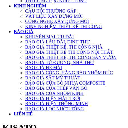
THI CÔNG LỌC NƯỚC TỔNG
KINH NGHIỆM
CÂU HỎI THƯỜNG GẶP
VẬT LIỆU XÂY DỰNG MỚI
CÔNG NGHỆ XÂY DỰNG MỚI
KINH NGHIỆM THIẾT KẾ THI CÔNG
BÁO GIÁ
KHUYẾN MẠI, ƯU ĐÃI
BÁO GIÁ LÂU ĐÀI, DINH THỰ
BÁO GIÁ THIẾT KẾ, THI CÔNG NHÀ
BÁO GIÁ THIẾT KẾ THI CÔNG NỘI THẤT
BÁO GIÁ THIẾT KẾ, THI CÔNG SÂN VƯỜN
BÁO GIÁ TỪ ĐƯỜNG, NHÀ THỜ
BÁO GIÁ HỆ MÁI
BÁO GIÁ CỔNG, HÀNG RÀO NHÔM ĐÚC
BÁO GIÁ SẮT MỸ THUẬT
BÁO GIÁ CỬA GỖ NHỰA COMPOSITE
BÁO GIÁ CỬA THÉP VÂN GỖ
BÁO GIÁ CỬA NHÔM KÍNH
BÁO GIÁ ĐIỆN MẶT TRỜI
BÁO GIÁ ĐIỆN THÔNG MINH
BÁO GIÁ LỌC NƯỚC TỔNG
LIÊN HỆ
KISATO