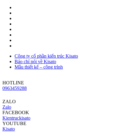
Công ty cổ phần kiến trúc Kisato
Báo chí nói về Kisato
Mẫu thiết kế – công trình
HOTLINE
0963459288
ZALO
Zalo
FACEBOOK
Kientruckisato
YOUTUBE
Kisato