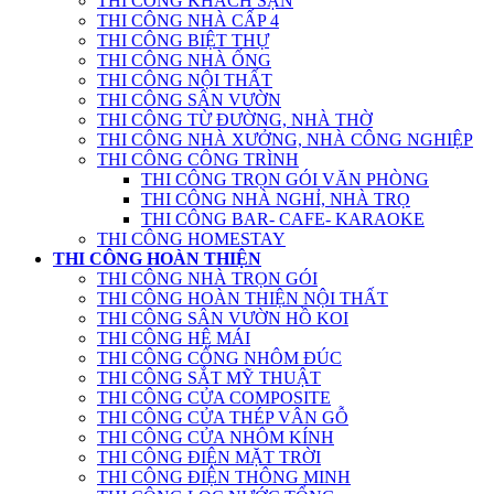
THI CÔNG KHÁCH SẠN
THI CÔNG NHÀ CẤP 4
THI CÔNG BIỆT THỰ
THI CÔNG NHÀ ỐNG
THI CÔNG NỘI THẤT
THI CÔNG SÂN VƯỜN
THI CÔNG TỪ ĐƯỜNG, NHÀ THỜ
THI CÔNG NHÀ XƯỞNG, NHÀ CÔNG NGHIỆP
THI CÔNG CÔNG TRÌNH
THI CÔNG TRỌN GÓI VĂN PHÒNG
THI CÔNG NHÀ NGHỈ, NHÀ TRỌ
THI CÔNG BAR- CAFE- KARAOKE
THI CÔNG HOMESTAY
THI CÔNG HOÀN THIỆN
THI CÔNG NHÀ TRỌN GÓI
THI CÔNG HOÀN THIỆN NỘI THẤT
THI CÔNG SÂN VƯỜN HỒ KOI
THI CÔNG HỆ MÁI
THI CÔNG CỔNG NHÔM ĐÚC
THI CÔNG SẮT MỸ THUẬT
THI CÔNG CỬA COMPOSITE
THI CÔNG CỬA THÉP VÂN GỖ
THI CÔNG CỬA NHÔM KÍNH
THI CÔNG ĐIỆN MẶT TRỜI
THI CÔNG ĐIỆN THÔNG MINH