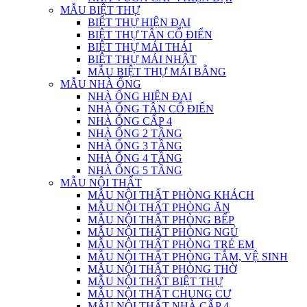
MẪU BIỆT THỰ
BIỆT THỰ HIỆN ĐẠI
BIỆT THỰ TÂN CỔ ĐIỂN
BIỆT THỰ MÁI THÁI
BIỆT THỰ MÁI NHẬT
MẪU BIỆT THỰ MÁI BẰNG
MẪU NHÀ ỐNG
NHÀ ỐNG HIỆN ĐẠI
NHÀ ỐNG TÂN CỔ ĐIỂN
NHÀ ỐNG CẤP 4
NHÀ ỐNG 2 TẦNG
NHÀ ỐNG 3 TẦNG
NHÀ ỐNG 4 TẦNG
NHÀ ỐNG 5 TẦNG
MẪU NỘI THẤT
MẪU NỘI THẤT PHÒNG KHÁCH
MẪU NỘI THẤT PHÒNG ĂN
MẪU NỘI THẤT PHÒNG BẾP
MẪU NỘI THẤT PHÒNG NGỦ
MẪU NỘI THẤT PHÒNG TRẺ EM
MẪU NỘI THẤT PHÒNG TẮM, VỆ SINH
MẪU NỘI THẤT PHÒNG THỜ
MẪU NỘI THẤT BIỆT THỰ
MẪU NỘI THẤT CHUNG CƯ
MẪU NỘI THẤT NHÀ CẤP 4