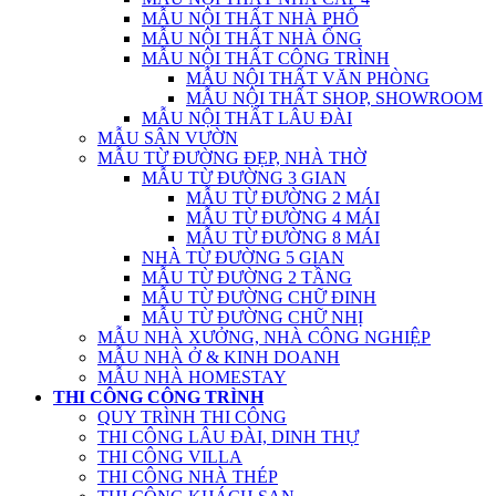
MẪU NỘI THẤT NHÀ PHỐ
MẪU NỘI THẤT NHÀ ỐNG
MẪU NỘI THẤT CÔNG TRÌNH
MẪU NỘI THẤT VĂN PHÒNG
MẪU NỘI THẤT SHOP, SHOWROOM
MẪU NỘI THẤT LÂU ĐÀI
MẪU SÂN VƯỜN
MẪU TỪ ĐƯỜNG ĐẸP, NHÀ THỜ
MẪU TỪ ĐƯỜNG 3 GIAN
MẪU TỪ ĐƯỜNG 2 MÁI
MẪU TỪ ĐƯỜNG 4 MÁI
MẪU TỪ ĐƯỜNG 8 MÁI
NHÀ TỪ ĐƯỜNG 5 GIAN
MẪU TỪ ĐƯỜNG 2 TẦNG
MẪU TỪ ĐƯỜNG CHỮ ĐINH
MẪU TỪ ĐƯỜNG CHỮ NHỊ
MẪU NHÀ XƯỞNG, NHÀ CÔNG NGHIỆP
MẪU NHÀ Ở & KINH DOANH
MẪU NHÀ HOMESTAY
THI CÔNG CÔNG TRÌNH
QUY TRÌNH THI CÔNG
THI CÔNG LÂU ĐÀI, DINH THỰ
THI CÔNG VILLA
THI CÔNG NHÀ THÉP