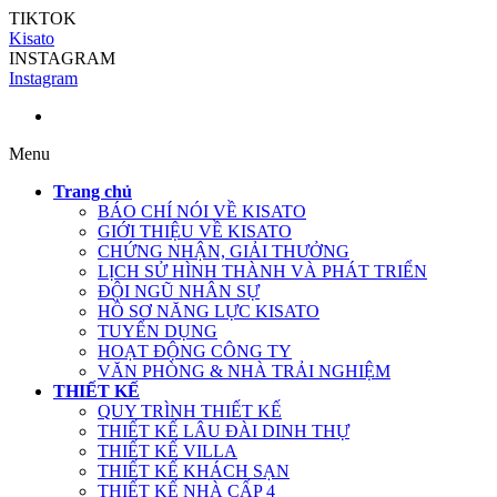
TIKTOK
Kisato
INSTAGRAM
Instagram
Menu
Trang chủ
BÁO CHÍ NÓI VỀ KISATO
GIỚI THIỆU VỀ KISATO
CHỨNG NHẬN, GIẢI THƯỞNG
LỊCH SỬ HÌNH THÀNH VÀ PHÁT TRIỂN
ĐỘI NGŨ NHÂN SỰ
HỒ SƠ NĂNG LỰC KISATO
TUYỂN DỤNG
HOẠT ĐỘNG CÔNG TY
VĂN PHÒNG & NHÀ TRẢI NGHIỆM
THIẾT KẾ
QUY TRÌNH THIẾT KẾ
THIẾT KẾ LÂU ĐÀI DINH THỰ
THIẾT KẾ VILLA
THIẾT KẾ KHÁCH SẠN
THIẾT KẾ NHÀ CẤP 4