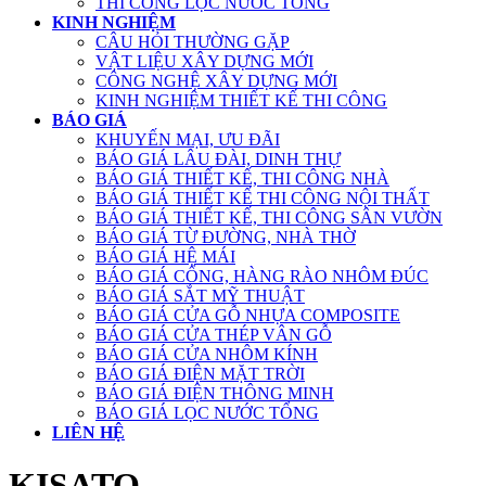
THI CÔNG LỌC NƯỚC TỔNG
KINH NGHIỆM
CÂU HỎI THƯỜNG GẶP
VẬT LIỆU XÂY DỰNG MỚI
CÔNG NGHỆ XÂY DỰNG MỚI
KINH NGHIỆM THIẾT KẾ THI CÔNG
BÁO GIÁ
KHUYẾN MẠI, ƯU ĐÃI
BÁO GIÁ LÂU ĐÀI, DINH THỰ
BÁO GIÁ THIẾT KẾ, THI CÔNG NHÀ
BÁO GIÁ THIẾT KẾ THI CÔNG NỘI THẤT
BÁO GIÁ THIẾT KẾ, THI CÔNG SÂN VƯỜN
BÁO GIÁ TỪ ĐƯỜNG, NHÀ THỜ
BÁO GIÁ HỆ MÁI
BÁO GIÁ CỔNG, HÀNG RÀO NHÔM ĐÚC
BÁO GIÁ SẮT MỸ THUẬT
BÁO GIÁ CỬA GỖ NHỰA COMPOSITE
BÁO GIÁ CỬA THÉP VÂN GỖ
BÁO GIÁ CỬA NHÔM KÍNH
BÁO GIÁ ĐIỆN MẶT TRỜI
BÁO GIÁ ĐIỆN THÔNG MINH
BÁO GIÁ LỌC NƯỚC TỔNG
LIÊN HỆ
KISATO