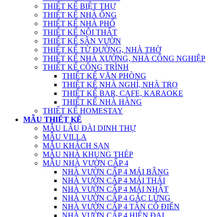
THIẾT KẾ BIỆT THỰ
THIẾT KẾ NHÀ ỐNG
THIẾT KẾ NHÀ PHỐ
THIẾT KẾ NỘI THẤT
THIẾT KẾ SÂN VƯỜN
THIẾT KẾ TỪ ĐƯỜNG, NHÀ THỜ
THIẾT KẾ NHÀ XƯỞNG, NHÀ CÔNG NGHIỆP
THIẾT KẾ CÔNG TRÌNH
THIẾT KẾ VĂN PHÒNG
THIẾT KẾ NHÀ NGHỈ, NHÀ TRỌ
THIẾT KẾ BAR, CAFE, KARAOKE
THIẾT KẾ NHÀ HÀNG
THIẾT KẾ HOMESTAY
MẪU THIẾT KẾ
MẪU LÂU ĐÀI DINH THỰ
MẪU VILLA
MẪU KHÁCH SẠN
MẪU NHÀ KHUNG THÉP
MẪU NHÀ VƯỜN CẤP 4
NHÀ VƯỜN CẤP 4 MÁI BẰNG
NHÀ VƯỜN CẤP 4 MÁI THÁI
NHÀ VƯỜN CẤP 4 MÁI NHẬT
NHÀ VƯỜN CẤP 4 GÁC LỬNG
NHÀ VƯỜN CẤP 4 TÂN CỔ ĐIỂN
NHÀ VƯỜN CẤP 4 HIỆN ĐẠI