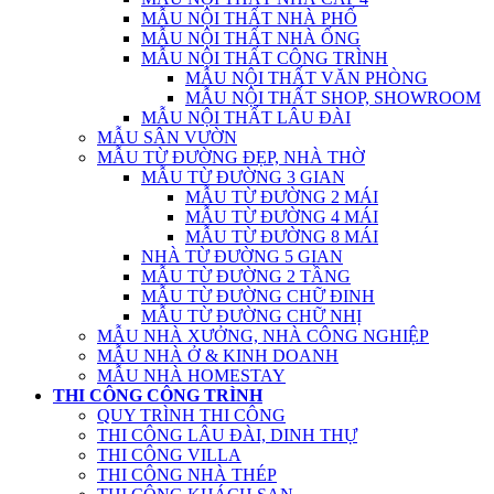
MẪU NỘI THẤT NHÀ PHỐ
MẪU NỘI THẤT NHÀ ỐNG
MẪU NỘI THẤT CÔNG TRÌNH
MẪU NỘI THẤT VĂN PHÒNG
MẪU NỘI THẤT SHOP, SHOWROOM
MẪU NỘI THẤT LÂU ĐÀI
MẪU SÂN VƯỜN
MẪU TỪ ĐƯỜNG ĐẸP, NHÀ THỜ
MẪU TỪ ĐƯỜNG 3 GIAN
MẪU TỪ ĐƯỜNG 2 MÁI
MẪU TỪ ĐƯỜNG 4 MÁI
MẪU TỪ ĐƯỜNG 8 MÁI
NHÀ TỪ ĐƯỜNG 5 GIAN
MẪU TỪ ĐƯỜNG 2 TẦNG
MẪU TỪ ĐƯỜNG CHỮ ĐINH
MẪU TỪ ĐƯỜNG CHỮ NHỊ
MẪU NHÀ XƯỞNG, NHÀ CÔNG NGHIỆP
MẪU NHÀ Ở & KINH DOANH
MẪU NHÀ HOMESTAY
THI CÔNG CÔNG TRÌNH
QUY TRÌNH THI CÔNG
THI CÔNG LÂU ĐÀI, DINH THỰ
THI CÔNG VILLA
THI CÔNG NHÀ THÉP