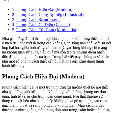
Phong Cách Hiện Đại (Modern)
Phong Cách Công Nghiệp (Industrial)
Phong Cách Scandinavia
Phong Cách Cổ Điển (Classic)
Phong Cách Tối Giản (Minimalist)
Nhà gác lửng đã trở thành một lựa chọn phổ biến trong thiết kế nhà
ở hiện đại, đặc biệt là trong các không gian sống hạn chế. Với sự kết
hợp hài hòa giữa tính năng và thẩm mỹ, gác lửng không chỉ mang
lại không gian sử dụng hiệu quả mà còn tạo ra những điểm nhấn
độc đáo cho ngôi nhà của bạn. Trong bài viết này, chúng ta sẽ khám
phá một số phong cách thiết kế nội thất nhà gác lửng đang thịnh
hành hiện nay.
Phong Cách Hiện Đại (Modern)
Phong cách hiện đại là một trong những xu hướng thiết kế nội thất
nhà gác lửng phổ biến nhất. Nó nổi bật với những đường nét đơn
giản, tinh tế và sự chú trọng đến công năng. Nội thất thường sử
dụng các vật liệu như kính, thép không gỉ và gỗ tự nhiên, tạo cảm
giác thanh thoát và sang trọng cho không gian. Màu sắc chủ đạo
thường là những tông màu trung tính như trắng, xám hoặc nâu nhạt,