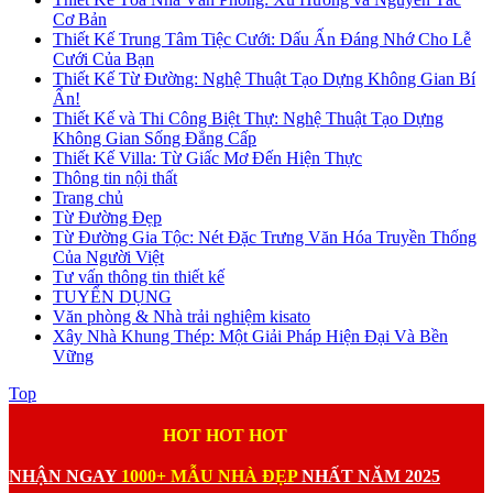
Cơ Bản
Thiết Kế Trung Tâm Tiệc Cưới: Dấu Ấn Đáng Nhớ Cho Lễ
Cưới Của Bạn
Thiết Kế Từ Đường: Nghệ Thuật Tạo Dựng Không Gian Bí
Ẩn!
Thiết Kế và Thi Công Biệt Thự: Nghệ Thuật Tạo Dựng
Không Gian Sống Đẳng Cấp
Thiết Kế Villa: Từ Giấc Mơ Đến Hiện Thực
Thông tin nội thất
Trang chủ
Từ Đường Đẹp
Từ Đường Gia Tộc: Nét Đặc Trưng Văn Hóa Truyền Thống
Của Người Việt
Tư vấn thông tin thiết kế
TUYỂN DỤNG
Văn phòng & Nhà trải nghiệm kisato
Xây Nhà Khung Thép: Một Giải Pháp Hiện Đại Và Bền
Vững
Top
HOT HOT HOT
NHẬN NGAY
1000+ MẪU NHÀ ĐẸP
NHẤT NĂM 2025