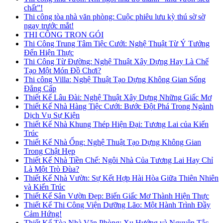
chất”!
Thi công tòa nhà văn phòng: Cuộc phiêu lưu kỳ thú sờ sờ
ngay trước mắt!
THI CÔNG TRỌN GÓI
Thi Công Trung Tâm Tiệc Cưới: Nghệ Thuật Từ Ý Tưởng
Đến Hiện Thực
Thi Công Từ Đường: Nghệ Thuật Xây Dựng Hay Là Chế
Tạo Một Món Đồ Chơi?
Thi công Villa: Nghệ Thuật Tạo Dựng Không Gian Sống
Đẳng Cấp
Thiết Kế Lâu Đài: Nghệ Thuật Xây Dựng Những Giấc Mơ
Thiết Kế Nhà Hàng Tiệc Cưới: Bước Đột Phá Trong Ngành
Dịch Vụ Sự Kiện
Thiết Kế Nhà Khung Thép Hiện Đại: Tương Lai của Kiến
Trúc
Thiết Kế Nhà Ống: Nghệ Thuật Tạo Dựng Không Gian
Trong Chật Hẹp
Thiết Kế Nhà Tiền Chế: Ngôi Nhà Của Tương Lai Hay Chỉ
Là Một Trò Đùa?
Thiết Kế Nhà Vườn: Sự Kết Hợp Hài Hòa Giữa Thiên Nhiên
và Kiến Trúc
Thiết Kế Sân Vườn Đẹp: Biến Giấc Mơ Thành Hiện Thực
Thiết Kế Thi Công Viện Dưỡng Lão: Một Hành Trình Đầy
Cảm Hứng!
Thiết Kế Tòa Nhà Văn Phòng: Xu Hướng và Nguyên Tắc