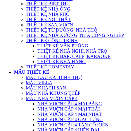
THIẾT KẾ BIỆT THỰ
THIẾT KẾ NHÀ ỐNG
THIẾT KẾ NHÀ PHỐ
THIẾT KẾ NỘI THẤT
THIẾT KẾ SÂN VƯỜN
THIẾT KẾ TỪ ĐƯỜNG, NHÀ THỜ
THIẾT KẾ NHÀ XƯỞNG, NHÀ CÔNG NGHIỆP
THIẾT KẾ CÔNG TRÌNH
THIẾT KẾ VĂN PHÒNG
THIẾT KẾ NHÀ NGHỈ, NHÀ TRỌ
THIẾT KẾ BAR, CAFE, KARAOKE
THIẾT KẾ NHÀ HÀNG
THIẾT KẾ HOMESTAY
MẪU THIẾT KẾ
MẪU LÂU ĐÀI DINH THỰ
MẪU VILLA
MẪU KHÁCH SẠN
MẪU NHÀ KHUNG THÉP
MẪU NHÀ VƯỜN CẤP 4
NHÀ VƯỜN CẤP 4 MÁI BẰNG
NHÀ VƯỜN CẤP 4 MÁI THÁI
NHÀ VƯỜN CẤP 4 MÁI NHẬT
NHÀ VƯỜN CẤP 4 GÁC LỬNG
NHÀ VƯỜN CẤP 4 TÂN CỔ ĐIỂN
NHÀ VƯỜN CẤP 4 HIỆN ĐẠI