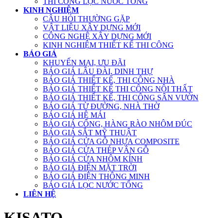
THI CÔNG LỌC NƯỚC TỔNG
KINH NGHIỆM
CÂU HỎI THƯỜNG GẶP
VẬT LIỆU XÂY DỰNG MỚI
CÔNG NGHỆ XÂY DỰNG MỚI
KINH NGHIỆM THIẾT KẾ THI CÔNG
BÁO GIÁ
KHUYẾN MẠI, ƯU ĐÃI
BÁO GIÁ LÂU ĐÀI, DINH THỰ
BÁO GIÁ THIẾT KẾ, THI CÔNG NHÀ
BÁO GIÁ THIẾT KẾ THI CÔNG NỘI THẤT
BÁO GIÁ THIẾT KẾ, THI CÔNG SÂN VƯỜN
BÁO GIÁ TỪ ĐƯỜNG, NHÀ THỜ
BÁO GIÁ HỆ MÁI
BÁO GIÁ CỔNG, HÀNG RÀO NHÔM ĐÚC
BÁO GIÁ SẮT MỸ THUẬT
BÁO GIÁ CỬA GỖ NHỰA COMPOSITE
BÁO GIÁ CỬA THÉP VÂN GỖ
BÁO GIÁ CỬA NHÔM KÍNH
BÁO GIÁ ĐIỆN MẶT TRỜI
BÁO GIÁ ĐIỆN THÔNG MINH
BÁO GIÁ LỌC NƯỚC TỔNG
LIÊN HỆ
KISATO