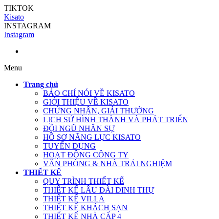
TIKTOK
Kisato
INSTAGRAM
Instagram
Menu
Trang chủ
BÁO CHÍ NÓI VỀ KISATO
GIỚI THIỆU VỀ KISATO
CHỨNG NHẬN, GIẢI THƯỞNG
LỊCH SỬ HÌNH THÀNH VÀ PHÁT TRIỂN
ĐỘI NGŨ NHÂN SỰ
HỒ SƠ NĂNG LỰC KISATO
TUYỂN DỤNG
HOẠT ĐỘNG CÔNG TY
VĂN PHÒNG & NHÀ TRẢI NGHIỆM
THIẾT KẾ
QUY TRÌNH THIẾT KẾ
THIẾT KẾ LÂU ĐÀI DINH THỰ
THIẾT KẾ VILLA
THIẾT KẾ KHÁCH SẠN
THIẾT KẾ NHÀ CẤP 4