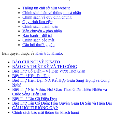
Thông tin chủ sở hữu website
Chính sách bảo vệ thông tin cá nhân
Chính sách và quy định chung
Quy trình làm việc
Chính sách thanh toán
Vận chuyển – giao nhận
Bảo hành – đổi trả
Chính sách bảo mật
Câu hỏi thường gặp
Bản quyền thuộc về
Kiến trúc Kisato
.
BÁO CHÍ NÓI VỀ KISATO
BÁO GIÁ THIẾT KẾ VÀ THI CÔNG
Biệt Thự Cổ Điển – Vẻ Đẹp Vượt Thời Gian
Biệt Thự Hiện Đại Đẹp
Biệt Thự Hiện Đại: Nơi Kết Hợp Giữa Sang Trọng và Công
Nghệ
Biệt Thự Nhà Vườn: Nơi Giao Thoa Giữa Thiên Nhiên và
Cuộc Sống Hiện Đại
Biệt Thự Tân Cổ Điển Đẹp
Biệt Thự Tân Cổ Điển: Hòa Quyện Giữa Di Sản và Hiện Đại
CÂU HỎI THƯỜNG GẶP
Chính sách bảo mật thông tin khách hàng