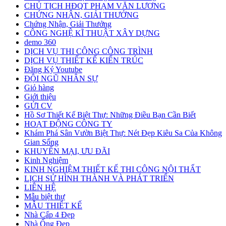
CHỦ TỊCH HĐQT PHẠM VĂN LƯƠNG
CHỨNG NHẬN, GIẢI THƯỞNG
Chứng Nhận, Giải Thưởng
CÔNG NGHỆ KĨ THUẬT XÂY DỰNG
demo 360
DỊCH VỤ THI CÔNG CÔNG TRÌNH
DỊCH VỤ THIẾT KẾ KIẾN TRÚC
Đăng Ký Youtube
ĐỘI NGŨ NHÂN SỰ
Giỏ hàng
Giới thiệu
GỬI CV
Hồ Sơ Thiết Kế Biệt Thự: Những Điều Bạn Cần Biết
HOẠT ĐỘNG CÔNG TY
Khám Phá Sân Vườn Biệt Thự: Nét Đẹp Kiêu Sa Của Không
Gian Sống
KHUYẾN MẠI, ƯU ĐÃI
Kinh Nghiệm
KINH NGHIỆM THIẾT KẾ THI CÔNG NỘI THẤT
LỊCH SỬ HÌNH THÀNH VÀ PHÁT TRIỂN
LIÊN HỆ
Mẫu biệt thự
MẪU THIẾT KẾ
Nhà Cấp 4 Đẹp
Nhà Ống Đẹp