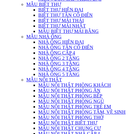
MẪU BIỆT THỰ
BIỆT THỰ HIỆN ĐẠI
BIỆT THỰ TÂN CỔ ĐIỂN
BIỆT THỰ MÁI THÁI
BIỆT THỰ MÁI NHẬT
MẪU BIỆT THỰ MÁI BẰNG
MẪU NHÀ ỐNG
NHÀ ỐNG HIỆN ĐẠI
NHÀ ỐNG TÂN CỔ ĐIỂN
NHÀ ỐNG CẤP 4
NHÀ ỐNG 2 TẦNG
NHÀ ỐNG 3 TẦNG
NHÀ ỐNG 4 TẦNG
NHÀ ỐNG 5 TẦNG
MẪU NỘI THẤT
MẪU NỘI THẤT PHÒNG KHÁCH
MẪU NỘI THẤT PHÒNG ĂN
MẪU NỘI THẤT PHÒNG BẾP
MẪU NỘI THẤT PHÒNG NGỦ
MẪU NỘI THẤT PHÒNG TRẺ EM
MẪU NỘI THẤT PHÒNG TẮM, VỆ SINH
MẪU NỘI THẤT PHÒNG THỜ
MẪU NỘI THẤT BIỆT THỰ
MẪU NỘI THẤT CHUNG CƯ
MẪU NỘI THẤT NHÀ CẤP 4