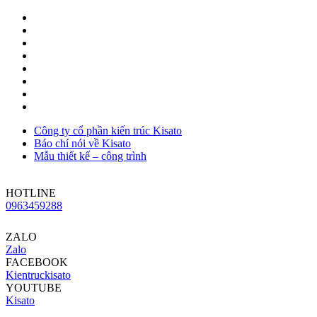
Công ty cổ phần kiến trúc Kisato
Báo chí nói về Kisato
Mẫu thiết kế – công trình
HOTLINE
0963459288
ZALO
Zalo
FACEBOOK
Kientruckisato
YOUTUBE
Kisato