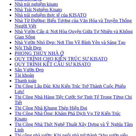
Nhà trải nghiệm kisato
Nhà Trải Nghiệm Kisato
Nhà trải nghiệm thực tế của KISATO
Nhà Từ Đường: Biểu Tượng của Văn Hóa và Truyền Thống
Người Việt
Nhà Vườn Cấp 4: Nơi Hòa Quyện Giữa Tự Nhiên và Không
Gian Sống
Nhà Vườn Nhỏ Đẹp: Nơi Tìm Về Bình Yên và Sáng Tạo
Nội Thất Đẹp
PHONG THỦY NHÀ Ở
QUY TRÌNH CHO KIẾN TRÚC SƯ KISATO
QUY TRÌNH KẾT CẤU SƯ KISATO
Sân Vườn Đẹp
Tài khoản
Thanh toán
Thi Công Lâu Đài: Khi Kiến Trúc Trở Thành Cuộc Phiêu
Lưu!
Thi Công Nhà Hàng Tiệc Cưới: Sự Tinh Tế Trong Từng Chi
Tiết
Thi Công Nhà Khung Thép Hiện Đại
Thi Công Nhà Ống: Khám Phá Dịch Vụ Từ Kiến Trúc
Kisato
Thi Công Nhà Thờ: Nghệ Thuật Xây Dựng và Ý Nghĩa Tâm
Linh
Thi công nhà vườn: Khi ngôi nhà trở thành “khu vườn siêu