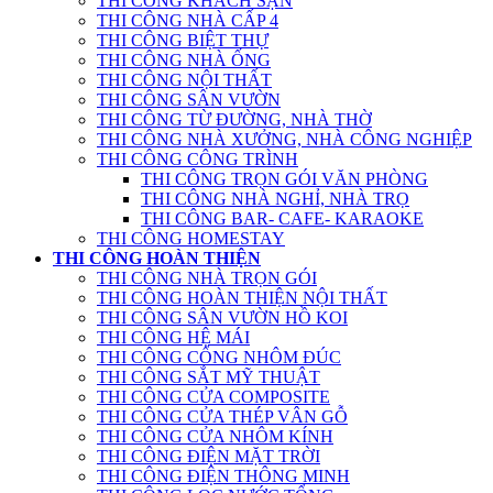
THI CÔNG KHÁCH SẠN
THI CÔNG NHÀ CẤP 4
THI CÔNG BIỆT THỰ
THI CÔNG NHÀ ỐNG
THI CÔNG NỘI THẤT
THI CÔNG SÂN VƯỜN
THI CÔNG TỪ ĐƯỜNG, NHÀ THỜ
THI CÔNG NHÀ XƯỞNG, NHÀ CÔNG NGHIỆP
THI CÔNG CÔNG TRÌNH
THI CÔNG TRỌN GÓI VĂN PHÒNG
THI CÔNG NHÀ NGHỈ, NHÀ TRỌ
THI CÔNG BAR- CAFE- KARAOKE
THI CÔNG HOMESTAY
THI CÔNG HOÀN THIỆN
THI CÔNG NHÀ TRỌN GÓI
THI CÔNG HOÀN THIỆN NỘI THẤT
THI CÔNG SÂN VƯỜN HỒ KOI
THI CÔNG HỆ MÁI
THI CÔNG CỔNG NHÔM ĐÚC
THI CÔNG SẮT MỸ THUẬT
THI CÔNG CỬA COMPOSITE
THI CÔNG CỬA THÉP VÂN GỖ
THI CÔNG CỬA NHÔM KÍNH
THI CÔNG ĐIỆN MẶT TRỜI
THI CÔNG ĐIỆN THÔNG MINH