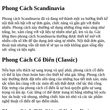
Phong Cách Scandinavia
Phong cách Scandinavia đã và đang trở thành một xu hướng thiết kế
nội thất nổi bật với sự đơn giản, chức năng và gần gũi với thiên
nhiên. Phong cách này thường sử dụng những tông màu sáng như
trắng, be, xám cùng với vật liệu tự nhiên như gỗ, len và da. Gác
lửng theo phong cách Scandinavia thường được thiết kế mở với
nhiều cửa sổ lớn để tận dụng ánh sáng tự nhiên. Nội thất đơn giản,
thoải mái nhưng vẫn rất tinh tế sẽ tạo ra một không gian sống đầy
sức sống và tiện nghi.
Phong Cách Cổ Điển (Classic)
Nếu bạn yêu thích sự sang trọng và quý phái, phong cách cổ điển
có thể là lựa chọn hoàn hảo cho thiết kế nhà gác lửng. Phong cách
này thường được đặt trên nền tảng của những họa tiết tinh xảo, màu
sắc trầm ấm cùng với các món đồ nội thất được chế tác thủ công.
Đặc trưng của phong cách cổ điển là sự hoà quyện giữa sự sang
trọng và ấm áp. Gác lửng có thể được trang trí bằng những bộ sofa
bọc da hoặc vải nhung, những chiếc bàn trà nhỏ và các tác phẩm
nghệ thuật cổ điển để tạo điểm nhấn.