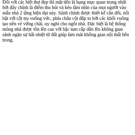
Đối với các biệt thự đẹp thì mặt tiền là hạng mục quan trọng nhất
bởi đây chính là điểm thu hút và kéo tầm nhìn của mọi người vào
mẫu nhà 2 tầng hiện đại này. Sảnh chính được thiết kế cân đối, nổi
bật với cột trụ vuông vức, phía chân cột đắp to bởi các khối vuông
tạo nên vẻ vững chãi, uy nghi cho ngôi nhà. Đặc biệt là hệ thống
móng nhà được tôn lên cao với bậc tam cấp dẫn lên không gian
sảnh ngăn sự hắt nhiệt từ đất giúp làm mát không gian nội thất bên
trong.