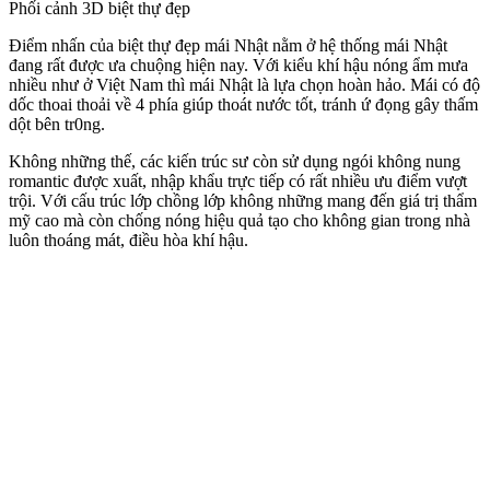
Phối cảnh 3D biệt thự đẹp
Điểm nhấn của biệt thự đẹp mái Nhật nằm ở hệ thống mái Nhật
đang rất được ưa chuộng hiện nay. Với kiểu khí hậu nóng ẩm mưa
nhiều như ở Việt Nam thì mái Nhật là lựa chọn hoàn hảo. Mái có độ
dốc thoai thoải về 4 phía giúp thoát nước tốt, tránh ứ đọng gây thấm
dột bên tr0ng.
Không những thế, các kiến trúc sư còn sử dụng ngói không nung
romantic được xuất, nhập khẩu trực tiếp có rất nhiều ưu điểm vượt
trội. Với cấu trúc lớp chồng lớp không những mang đến giá trị thẩm
mỹ cao mà còn chống nóng hiệu quả tạo cho không gian trong nhà
luôn thoáng mát, điều hòa khí hậu.