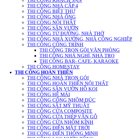
THI CÔNG KHÁCH SẠN
THI CÔNG NHÀ CẤP 4
THI CÔNG BIỆT THỰ
THI CÔNG NHÀ ỐNG
THI CÔNG NỘI THẤT
THI CÔNG SÂN VƯỜN
THI CÔNG TỪ ĐƯỜNG, NHÀ THỜ
THI CÔNG NHÀ XƯỞNG, NHÀ CÔNG NGHIỆP
THI CÔNG CÔNG TRÌNH
THI CÔNG TRỌN GÓI VĂN PHÒNG
THI CÔNG NHÀ NGHỈ, NHÀ TRỌ
THI CÔNG BAR- CAFE- KARAOKE
THI CÔNG HOMESTAY
THI CÔNG HOÀN THIỆN
THI CÔNG NHÀ TRỌN GÓI
THI CÔNG HOÀN THIỆN NỘI THẤT
THI CÔNG SÂN VƯỜN HỒ KOI
THI CÔNG HỆ MÁI
THI CÔNG CỔNG NHÔM ĐÚC
THI CÔNG SẮT MỸ THUẬT
THI CÔNG CỬA COMPOSITE
THI CÔNG CỬA THÉP VÂN GỖ
THI CÔNG CỬA NHÔM KÍNH
THI CÔNG ĐIỆN MẶT TRỜI
THI CÔNG ĐIỆN THÔNG MINH