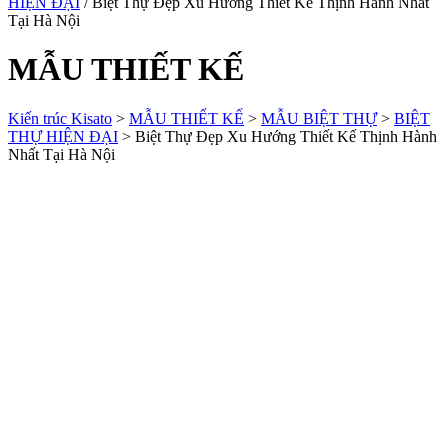
HIỆN ĐẠI
/ Biệt Thự Đẹp Xu Hướng Thiết Kế Thịnh Hành Nhất
Tại Hà Nội
MẪU THIẾT KẾ
Kiến trúc Kisato
>
MẪU THIẾT KẾ
>
MẪU BIỆT THỰ
>
BIỆT
THỰ HIỆN ĐẠI
>
Biệt Thự Đẹp Xu Hướng Thiết Kế Thịnh Hành
Nhất Tại Hà Nội