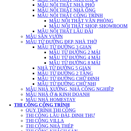
MẪU NỘI THẤT NHÀ PHỐ
MẪU NỘI THẤT NHÀ ỐNG
MẪU NỘI THẤT CÔNG TRÌNH
MẪU NỘI THẤT VĂN PHÒNG
MẪU NỘI THẤT SHOP, SHOWROOM
MẪU NỘI THẤT LÂU ĐÀI
MẪU SÂN VƯỜN
MẪU TỪ ĐƯỜNG ĐẸP, NHÀ THỜ
MẪU TỪ ĐƯỜNG 3 GIAN
MẪU TỪ ĐƯỜNG 2 MÁI
MẪU TỪ ĐƯỜNG 4 MÁI
MẪU TỪ ĐƯỜNG 8 MÁI
NHÀ TỪ ĐƯỜNG 5 GIAN
MẪU TỪ ĐƯỜNG 2 TẦNG
MẪU TỪ ĐƯỜNG CHỮ ĐINH
MẪU TỪ ĐƯỜNG CHỮ NHỊ
MẪU NHÀ XƯỞNG, NHÀ CÔNG NGHIỆP
MẪU NHÀ Ở & KINH DOANH
MẪU NHÀ HOMESTAY
THI CÔNG CÔNG TRÌNH
QUY TRÌNH THI CÔNG
THI CÔNG LÂU ĐÀI, DINH THỰ
THI CÔNG VILLA
THI CÔNG NHÀ THÉP