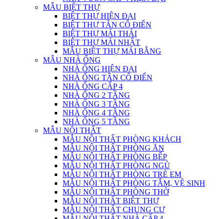
MẪU BIỆT THỰ
BIỆT THỰ HIỆN ĐẠI
BIỆT THỰ TÂN CỔ ĐIỂN
BIỆT THỰ MÁI THÁI
BIỆT THỰ MÁI NHẬT
MẪU BIỆT THỰ MÁI BẰNG
MẪU NHÀ ỐNG
NHÀ ỐNG HIỆN ĐẠI
NHÀ ỐNG TÂN CỔ ĐIỂN
NHÀ ỐNG CẤP 4
NHÀ ỐNG 2 TẦNG
NHÀ ỐNG 3 TẦNG
NHÀ ỐNG 4 TẦNG
NHÀ ỐNG 5 TẦNG
MẪU NỘI THẤT
MẪU NỘI THẤT PHÒNG KHÁCH
MẪU NỘI THẤT PHÒNG ĂN
MẪU NỘI THẤT PHÒNG BẾP
MẪU NỘI THẤT PHÒNG NGỦ
MẪU NỘI THẤT PHÒNG TRẺ EM
MẪU NỘI THẤT PHÒNG TẮM, VỆ SINH
MẪU NỘI THẤT PHÒNG THỜ
MẪU NỘI THẤT BIỆT THỰ
MẪU NỘI THẤT CHUNG CƯ
MẪU NỘI THẤT NHÀ CẤP 4