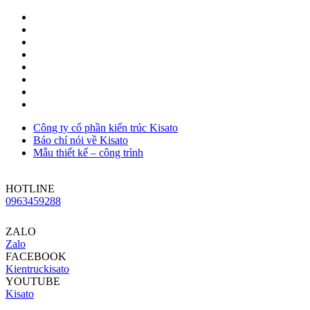
Công ty cổ phần kiến trúc Kisato
Báo chí nói về Kisato
Mẫu thiết kế – công trình
HOTLINE
0963459288
ZALO
Zalo
FACEBOOK
Kientruckisato
YOUTUBE
Kisato