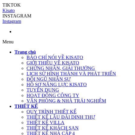
TIKTOK
Kisato
INSTAGRAM
Instagram
Menu
Trang chủ
BÁO CHÍ NÓI VỀ KISATO
GIỚI THIỆU VỀ KISATO
CHỨNG NHẬN, GIẢI THƯỞNG
LỊCH SỬ HÌNH THÀNH VÀ PHÁT TRIỂN
ĐỘI NGŨ NHÂN SỰ
HỒ SƠ NĂNG LỰC KISATO
TUYỂN DỤNG
HOẠT ĐỘNG CÔNG TY
VĂN PHÒNG & NHÀ TRẢI NGHIỆM
THIẾT KẾ
QUY TRÌNH THIẾT KẾ
THIẾT KẾ LÂU ĐÀI DINH THỰ
THIẾT KẾ VILLA
THIẾT KẾ KHÁCH SẠN
THIẾT KẾ NHÀ CẤP 4