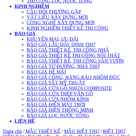
THI CÔNG LỌC NƯỚC TỔNG
KINH NGHIỆM
CÂU HỎI THƯỜNG GẶP
VẬT LIỆU XÂY DỰNG MỚI
CÔNG NGHỆ XÂY DỰNG MỚI
KINH NGHIỆM THIẾT KẾ THI CÔNG
BÁO GIÁ
KHUYẾN MẠI, ƯU ĐÃI
BÁO GIÁ LÂU ĐÀI, DINH THỰ
BÁO GIÁ THIẾT KẾ, THI CÔNG NHÀ
BÁO GIÁ THIẾT KẾ THI CÔNG NỘI THẤT
BÁO GIÁ THIẾT KẾ, THI CÔNG SÂN VƯỜN
BÁO GIÁ TỪ ĐƯỜNG, NHÀ THỜ
BÁO GIÁ HỆ MÁI
BÁO GIÁ CỔNG, HÀNG RÀO NHÔM ĐÚC
BÁO GIÁ SẮT MỸ THUẬT
BÁO GIÁ CỬA GỖ NHỰA COMPOSITE
BÁO GIÁ CỬA THÉP VÂN GỖ
BÁO GIÁ CỬA NHÔM KÍNH
BÁO GIÁ ĐIỆN MẶT TRỜI
BÁO GIÁ ĐIỆN THÔNG MINH
BÁO GIÁ LỌC NƯỚC TỔNG
LIÊN HỆ
Trang chủ
/
MẪU THIẾT KẾ
/
MẪU BIỆT THỰ
/
BIỆT THỰ