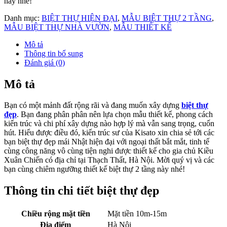
này nhé!
Danh mục:
BIỆT THỰ HIỆN ĐẠI
,
MẪU BIỆT THỰ 2 TẦNG
,
MẪU BIỆT THỰ NHÀ VƯỜN
,
MẪU THIẾT KẾ
Mô tả
Thông tin bổ sung
Đánh giá (0)
Mô tả
Bạn có một mảnh đất rộng rãi và đang muốn xây dựng
biệt thự
đẹp
. Bạn đang phân phân nên lựa chọn mẫu thiết kế, phong cách
kiến trúc và chi phí xây dựng nào hợp lý mà vẫn sang trọng, cuốn
hút. Hiểu được điều đó, kiến trúc sư của Kisato xin chia sẻ tới các
bạn biệt thự đẹp mái Nhật hiện đại với ngoại thất bắt mắt, tinh tế
cùng công năng vô cùng tiện nghi được thiết kế cho gia chủ Kiều
Xuân Chiến có địa chỉ tại Thạch Thất, Hà Nội. Mời quý vị và các
bạn cùng chiêm ngưỡng thiết kế biệt thự 2 tầng này nhé!
Thông tin chi tiết biệt thự đẹp
Chiều rộng mặt tiền
Mặt tiền 10m-15m
Địa điểm
Hà Nội