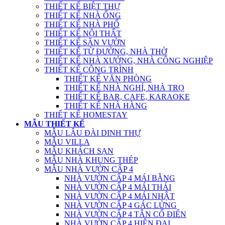
THIẾT KẾ BIỆT THỰ
THIẾT KẾ NHÀ ỐNG
THIẾT KẾ NHÀ PHỐ
THIẾT KẾ NỘI THẤT
THIẾT KẾ SÂN VƯỜN
THIẾT KẾ TỪ ĐƯỜNG, NHÀ THỜ
THIẾT KẾ NHÀ XƯỞNG, NHÀ CÔNG NGHIỆP
THIẾT KẾ CÔNG TRÌNH
THIẾT KẾ VĂN PHÒNG
THIẾT KẾ NHÀ NGHỈ, NHÀ TRỌ
THIẾT KẾ BAR, CAFE, KARAOKE
THIẾT KẾ NHÀ HÀNG
THIẾT KẾ HOMESTAY
MẪU THIẾT KẾ
MẪU LÂU ĐÀI DINH THỰ
MẪU VILLA
MẪU KHÁCH SẠN
MẪU NHÀ KHUNG THÉP
MẪU NHÀ VƯỜN CẤP 4
NHÀ VƯỜN CẤP 4 MÁI BẰNG
NHÀ VƯỜN CẤP 4 MÁI THÁI
NHÀ VƯỜN CẤP 4 MÁI NHẬT
NHÀ VƯỜN CẤP 4 GÁC LỬNG
NHÀ VƯỜN CẤP 4 TÂN CỔ ĐIỂN
NHÀ VƯỜN CẤP 4 HIỆN ĐẠI