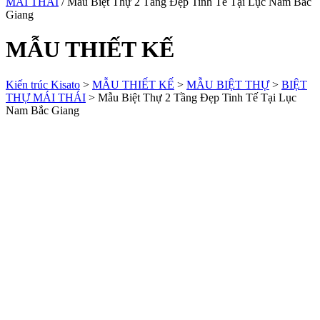
MÁI THÁI
/ Mẫu Biệt Thự 2 Tầng Đẹp Tinh Tế Tại Lục Nam Bắc
Giang
MẪU THIẾT KẾ
Kiến trúc Kisato
>
MẪU THIẾT KẾ
>
MẪU BIỆT THỰ
>
BIỆT
THỰ MÁI THÁI
>
Mẫu Biệt Thự 2 Tầng Đẹp Tinh Tế Tại Lục
Nam Bắc Giang