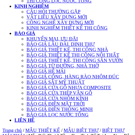
THI CÔNG LỌC NƯỚC TỔNG
KINH NGHIỆM
CÂU HỎI THƯỜNG GẶP
VẬT LIỆU XÂY DỰNG MỚI
CÔNG NGHỆ XÂY DỰNG MỚI
KINH NGHIỆM THIẾT KẾ THI CÔNG
BÁO GIÁ
KHUYẾN MẠI, ƯU ĐÃI
BÁO GIÁ LÂU ĐÀI, DINH THỰ
BÁO GIÁ THIẾT KẾ, THI CÔNG NHÀ
BÁO GIÁ THIẾT KẾ THI CÔNG NỘI THẤT
BÁO GIÁ THIẾT KẾ, THI CÔNG SÂN VƯỜN
BÁO GIÁ TỪ ĐƯỜNG, NHÀ THỜ
BÁO GIÁ HỆ MÁI
BÁO GIÁ CỔNG, HÀNG RÀO NHÔM ĐÚC
BÁO GIÁ SẮT MỸ THUẬT
BÁO GIÁ CỬA GỖ NHỰA COMPOSITE
BÁO GIÁ CỬA THÉP VÂN GỖ
BÁO GIÁ CỬA NHÔM KÍNH
BÁO GIÁ ĐIỆN MẶT TRỜI
BÁO GIÁ ĐIỆN THÔNG MINH
BÁO GIÁ LỌC NƯỚC TỔNG
LIÊN HỆ
Trang chủ
/
MẪU THIẾT KẾ
/
MẪU BIỆT THỰ
/
BIỆT THỰ