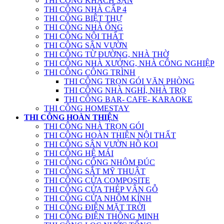
THI CÔNG KHÁCH SẠN
THI CÔNG NHÀ CẤP 4
THI CÔNG BIỆT THỰ
THI CÔNG NHÀ ỐNG
THI CÔNG NỘI THẤT
THI CÔNG SÂN VƯỜN
THI CÔNG TỪ ĐƯỜNG, NHÀ THỜ
THI CÔNG NHÀ XƯỞNG, NHÀ CÔNG NGHIỆP
THI CÔNG CÔNG TRÌNH
THI CÔNG TRỌN GÓI VĂN PHÒNG
THI CÔNG NHÀ NGHỈ, NHÀ TRỌ
THI CÔNG BAR- CAFE- KARAOKE
THI CÔNG HOMESTAY
THI CÔNG HOÀN THIỆN
THI CÔNG NHÀ TRỌN GÓI
THI CÔNG HOÀN THIỆN NỘI THẤT
THI CÔNG SÂN VƯỜN HỒ KOI
THI CÔNG HỆ MÁI
THI CÔNG CỔNG NHÔM ĐÚC
THI CÔNG SẮT MỸ THUẬT
THI CÔNG CỬA COMPOSITE
THI CÔNG CỬA THÉP VÂN GỖ
THI CÔNG CỬA NHÔM KÍNH
THI CÔNG ĐIỆN MẶT TRỜI
THI CÔNG ĐIỆN THÔNG MINH