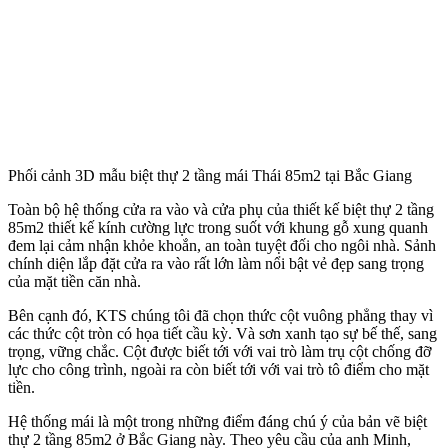
Phối cảnh 3D mẫu biệt thự 2 tầng mái Thái 85m2 tại Bắc Giang
Bao quanh biệt thự của gia đình anh Minh là hệ thống tường rào
bằng mảng tường bê tông sơn trắng kết ô thoáng cân đối hài hòa tạo
sự chắc chắn, kiên cố. Với thiết kế này vừa đảm bảo được sự riêng
tư, an toàn lại vẫn có thể quan sát cảnh quan bên trong và ngoài khu
đất. Cổng chính màu gỗ, được thiết kế mái dốc màu đỏ, cột trụ
vuông đồng bộ với căn nhà tạo vẻ đẹp hài hòa, ấn tượng cho công
trình.
Thông tin liên hệ và tư vấn
Tự hào là đơn vị tiên phong trong lĩnh vực kiến trúc xây dựng,
Kisato không ngừng sáng tạo, hội nhập và phát triển để cho ra đời