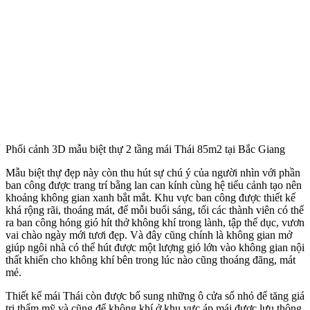
Kiểu kiến trúc, phong cách
Kiến trúc Mái thái
Loại công trình
Biệt thự
Số tầng
2 Tầng
Đánh giá
Chưa có đánh giá nào.
Hãy là người đầu tiên nhận xét “Mẫu Biệt Thự 2 Tầng Đẹp Tinh Tế
Tại Lục Nam Bắc Giang”
Email của bạn sẽ không được hiển thị công khai.
Các trường bắt
buộc được đánh dấu
*
Đánh giá của bạn
*
Nhận xét của bạn
*