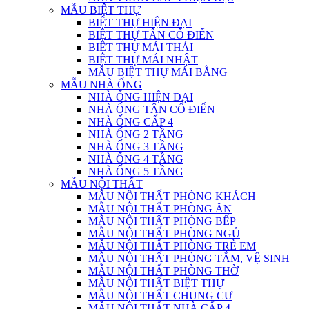
MẪU BIỆT THỰ
BIỆT THỰ HIỆN ĐẠI
BIỆT THỰ TÂN CỔ ĐIỂN
BIỆT THỰ MÁI THÁI
BIỆT THỰ MÁI NHẬT
MẪU BIỆT THỰ MÁI BẰNG
MẪU NHÀ ỐNG
NHÀ ỐNG HIỆN ĐẠI
NHÀ ỐNG TÂN CỔ ĐIỂN
NHÀ ỐNG CẤP 4
NHÀ ỐNG 2 TẦNG
NHÀ ỐNG 3 TẦNG
NHÀ ỐNG 4 TẦNG
NHÀ ỐNG 5 TẦNG
MẪU NỘI THẤT
MẪU NỘI THẤT PHÒNG KHÁCH
MẪU NỘI THẤT PHÒNG ĂN
MẪU NỘI THẤT PHÒNG BẾP
MẪU NỘI THẤT PHÒNG NGỦ
MẪU NỘI THẤT PHÒNG TRẺ EM
MẪU NỘI THẤT PHÒNG TẮM, VỆ SINH
MẪU NỘI THẤT PHÒNG THỜ
MẪU NỘI THẤT BIỆT THỰ
MẪU NỘI THẤT CHUNG CƯ
MẪU NỘI THẤT NHÀ CẤP 4