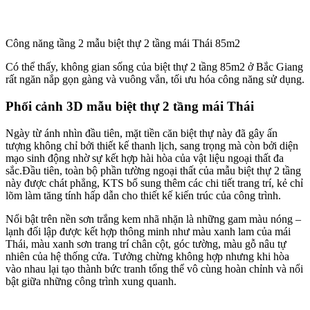
Phối cảnh 3D mẫu biệt thự 2 tầng mái Thái 85m2 tại Bắc Giang
Mẫu biệt thự đẹp này còn thu hút sự chú ý của người nhìn với phần
ban công được trang trí bằng lan can kính cùng hệ tiểu cảnh tạo nên
khoảng không gian xanh bắt mắt. Khu vực ban công được thiết kế
khá rộng rãi, thoáng mát, để mỗi buổi sáng, tối các thành viên có thể
ra ban công hóng gió hít thở không khí trong lành, tập thể dục, vươn
vai chào ngày mới tươi đẹp. Và đây cũng chính là không gian mở
giúp ngôi nhà có thể hút được một lượng gió lớn vào không gian nội
thất khiến cho không khí bên trong lúc nào cũng thoáng đãng, mát
mẻ.