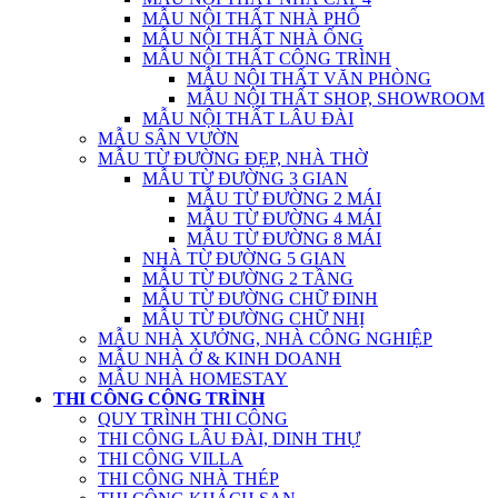
MẪU NỘI THẤT NHÀ PHỐ
MẪU NỘI THẤT NHÀ ỐNG
MẪU NỘI THẤT CÔNG TRÌNH
MẪU NỘI THẤT VĂN PHÒNG
MẪU NỘI THẤT SHOP, SHOWROOM
MẪU NỘI THẤT LÂU ĐÀI
MẪU SÂN VƯỜN
MẪU TỪ ĐƯỜNG ĐẸP, NHÀ THỜ
MẪU TỪ ĐƯỜNG 3 GIAN
MẪU TỪ ĐƯỜNG 2 MÁI
MẪU TỪ ĐƯỜNG 4 MÁI
MẪU TỪ ĐƯỜNG 8 MÁI
NHÀ TỪ ĐƯỜNG 5 GIAN
MẪU TỪ ĐƯỜNG 2 TẦNG
MẪU TỪ ĐƯỜNG CHỮ ĐINH
MẪU TỪ ĐƯỜNG CHỮ NHỊ
MẪU NHÀ XƯỞNG, NHÀ CÔNG NGHIỆP
MẪU NHÀ Ở & KINH DOANH
MẪU NHÀ HOMESTAY
THI CÔNG CÔNG TRÌNH
QUY TRÌNH THI CÔNG
THI CÔNG LÂU ĐÀI, DINH THỰ
THI CÔNG VILLA
THI CÔNG NHÀ THÉP