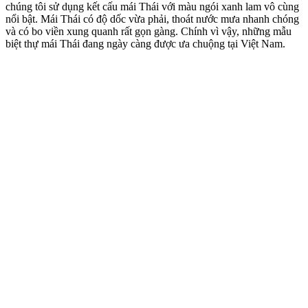
những
mẫu thiết kế đẹp
, những công trình xứng tầm đem đến cho
chủ đầu tư trên khắp 63 tỉnh thành. Với kinh nghiệm thực chiến
cùng đội ngũ nhân sự chuyên môn, giàu chuyên nghiệp chúng tôi
tin rằng có thể đáp ứng mọi nhu cầu đồng thời thoả mãn mọi
nguyện vọng của gia chủ.
Mọi thông tin chi tiết vui lòng liên hệ với Kisato qua
Hotline:
096.345.9288 để được tư vấn miễn phí.
Bình Luận
Thông tin bổ sung
Chiều rộng mặt tiền
Mặt tiền 5m-10m
Địa điểm
Bắc Giang
Diện tích
Diện tích 150m2 – 200m2