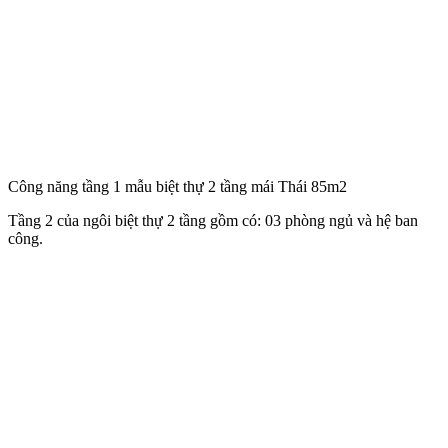
Công năng tầng 2 mẫu biệt thự 2 tầng mái Thái 85m2
Có thể thấy, không gian sống của biệt thự 2 tầng 85m2 ở Bắc Giang
rất ngăn nắp gọn gàng và vuông vắn, tối ưu hóa công năng sử dụng.
Phối cảnh 3D mẫu biệt thự 2 tầng mái Thái
Ngày từ ánh nhìn đầu tiên, mặt tiền căn biệt thự này đã gây ấn
tượng không chỉ bởi thiết kế thanh lịch, sang trọng mà còn bởi diện
mạo sinh động nhờ sự kết hợp hài hòa của vật liệu ngoại thất đa
sắc.Đầu tiên, toàn bộ phần tường ngoại thất của mẫu biệt thự 2 tầng
này được chát phẳng, KTS bổ sung thêm các chi tiết trang trí, kẻ chỉ
lõm làm tăng tính hấp dẫn cho thiết kế kiến trúc của công trình.
Nổi bật trên nền sơn trắng kem nhã nhặn là những gam màu nóng –
lạnh đối lập được kết hợp thông minh như màu xanh lam của mái
Thái, màu xanh sơn trang trí chân cột, góc tường, màu gỗ nâu tự
nhiên của hệ thống cửa. Tưởng chừng không hợp nhưng khi hòa
vào nhau lại tạo thành bức tranh tổng thể vô cùng hoàn chỉnh và nổi
bật giữa những công trình xung quanh.