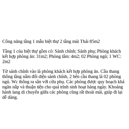
Công năng tầng 2 mẫu biệt thự 2 tầng mái Thái 85m2
Lên tới tầng 2 xung quanh bố trí các phòng ngủ. Ngoài ra trên tầng
2 sẽ có hệ ban công khá rộng vừa để trồng cây cảnh, dây leo hay
đặt bàn trà để gia đình thưởng trà ngắm cảnh.