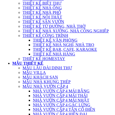
THIẾT KẾ BIỆT THỰ
THIẾT KẾ NHÀ ỐNG
THIẾT KẾ NHÀ PHỐ
THIẾT KẾ NỘI THẤT
THIẾT KẾ SÂN VƯỜN
THIẾT KẾ TỪ ĐƯỜNG, NHÀ THỜ
THIẾT KẾ NHÀ XƯỞNG, NHÀ CÔNG NGHIỆP
THIẾT KẾ CÔNG TRÌNH
THIẾT KẾ VĂN PHÒNG
THIẾT KẾ NHÀ NGHỈ, NHÀ TRỌ
THIẾT KẾ BAR, CAFE, KARAOKE
THIẾT KẾ NHÀ HÀNG
THIẾT KẾ HOMESTAY
MẪU THIẾT KẾ
MẪU LÂU ĐÀI DINH THỰ
MẪU VILLA
MẪU KHÁCH SẠN
MẪU NHÀ KHUNG THÉP
MẪU NHÀ VƯỜN CẤP 4
NHÀ VƯỜN CẤP 4 MÁI BẰNG
NHÀ VƯỜN CẤP 4 MÁI THÁI
NHÀ VƯỜN CẤP 4 MÁI NHẬT
NHÀ VƯỜN CẤP 4 GÁC LỬNG
NHÀ VƯỜN CẤP 4 TÂN CỔ ĐIỂN
NHÀ VƯỜN CẤP 4 HIỆN ĐẠI