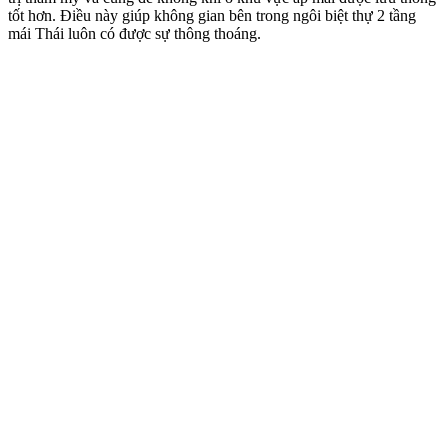
Tên
*
Email
*
Lưu tên của tôi, email, và trang web trong trình duyệt này cho
lần bình luận kế tiếp của tôi.
Sản phẩm tương tự