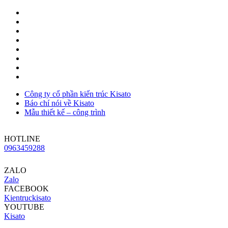
Công ty cổ phần kiến trúc Kisato
Báo chí nói về Kisato
Mẫu thiết kế – công trình
HOTLINE
0963459288
ZALO
Zalo
FACEBOOK
Kientruckisato
YOUTUBE
Kisato