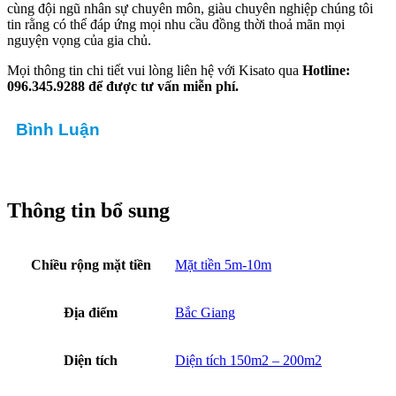
Mẫu Biệt Thự Hiện Đại Đẹp Xu
Hướng Tại Đồng Nai
3.100.000.000
₫
Chủ đầu tư: Lê Trung Lập
Địa chỉ: Trảng Bom, Đồng Nai
Diện tích: 300 m2
Số tầng: 4 tầng