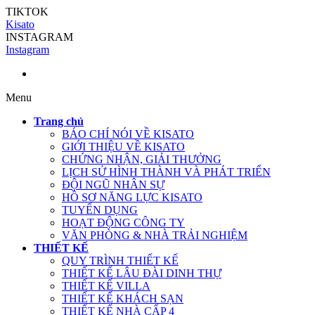
TIKTOK
Kisato
INSTAGRAM
Instagram
Menu
Trang chủ
BÁO CHÍ NÓI VỀ KISATO
GIỚI THIỆU VỀ KISATO
CHỨNG NHẬN, GIẢI THƯỞNG
LỊCH SỬ HÌNH THÀNH VÀ PHÁT TRIỂN
ĐỘI NGŨ NHÂN SỰ
HỒ SƠ NĂNG LỰC KISATO
TUYỂN DỤNG
HOẠT ĐỘNG CÔNG TY
VĂN PHÒNG & NHÀ TRẢI NGHIỆM
THIẾT KẾ
QUY TRÌNH THIẾT KẾ
THIẾT KẾ LÂU ĐÀI DINH THỰ
THIẾT KẾ VILLA
THIẾT KẾ KHÁCH SẠN
THIẾT KẾ NHÀ CẤP 4