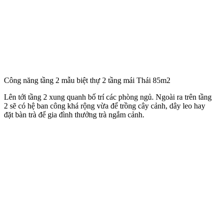
Phối cảnh 3D mẫu biệt thự 2 tầng mái Thái 85m2 tại Bắc Giang
Toàn bộ hệ thống cửa ra vào và cửa phụ của thiết kế biệt thự 2 tầng
85m2 thiết kế kính cường lực trong suốt với khung gỗ xung quanh
đem lại cảm nhận khỏe khoắn, an toàn tuyệt đối cho ngôi nhà. Sảnh
chính diện lắp đặt cửa ra vào rất lớn làm nổi bật vẻ đẹp sang trọng
của mặt tiền căn nhà.
Bên cạnh đó, KTS chúng tôi đã chọn thức cột vuông phẳng thay vì
các thức cột tròn có họa tiết cầu kỳ. Và sơn xanh tạo sự bế thế, sang
trọng, vững chắc. Cột được biết tới với vai trò làm trụ cột chống đỡ
lực cho công trình, ngoài ra còn biết tới với vai trò tô điểm cho mặt
tiền.