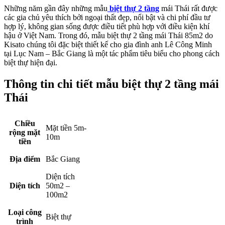
Công năng tầng 1 mẫu biệt thự 2 tầng mái Thái 85m2
Tầng 1 của biệt thự gồm có: Sảnh chính; Sảnh phụ; Phòng khách
kết hợp phòng ăn: 31m2; Phòng tắm: 4m2; 02 Phòng ngủ; 1 WC:
2m2
Từ sảnh chính vào là phòng khách kết hợp phòng ăn. Cầu thang
thông tầng nằm đối diện sảnh chính, 2 bên cầu thang là 02 phòng
ngủ. Wc thông ra sân với cửa phụ. Các phòng được quy hoạch khá
ngăn nắp và thuận tiện cho quá trình sinh hoạt hàng ngày. Khoảng
hành lang di chuyển giữa các phòng cũng rất thoải mái, giúp đi lại
dễ dàng.