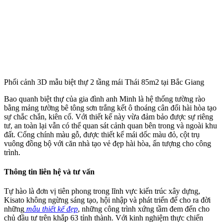
MẪU NHÀ CẤP 4 ĐẸP NĂM 2020
TẠI THANH HÓA
24.000.000
₫