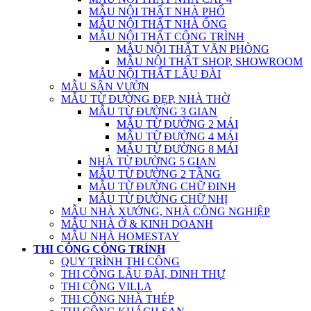
MẪU NỘI THẤT NHÀ PHỐ
MẪU NỘI THẤT NHÀ ỐNG
MẪU NỘI THẤT CÔNG TRÌNH
MẪU NỘI THẤT VĂN PHÒNG
MẪU NỘI THẤT SHOP, SHOWROOM
MẪU NỘI THẤT LÂU ĐÀI
MẪU SÂN VƯỜN
MẪU TỪ ĐƯỜNG ĐẸP, NHÀ THỜ
MẪU TỪ ĐƯỜNG 3 GIAN
MẪU TỪ ĐƯỜNG 2 MÁI
MẪU TỪ ĐƯỜNG 4 MÁI
MẪU TỪ ĐƯỜNG 8 MÁI
NHÀ TỪ ĐƯỜNG 5 GIAN
MẪU TỪ ĐƯỜNG 2 TẦNG
MẪU TỪ ĐƯỜNG CHỮ ĐINH
MẪU TỪ ĐƯỜNG CHỮ NHỊ
MẪU NHÀ XƯỞNG, NHÀ CÔNG NGHIỆP
MẪU NHÀ Ở & KINH DOANH
MẪU NHÀ HOMESTAY
THI CÔNG CÔNG TRÌNH
QUY TRÌNH THI CÔNG
THI CÔNG LÂU ĐÀI, DINH THỰ
THI CÔNG VILLA
THI CÔNG NHÀ THÉP