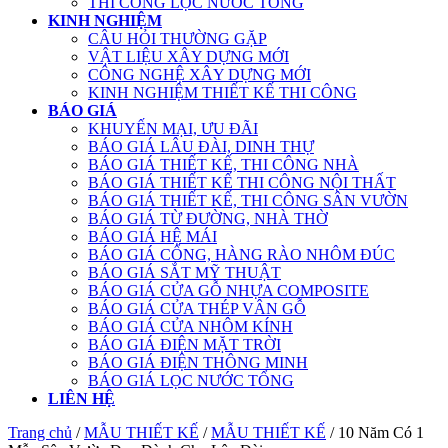
THI CÔNG LỌC NƯỚC TỔNG
KINH NGHIỆM
CÂU HỎI THƯỜNG GẶP
VẬT LIỆU XÂY DỰNG MỚI
CÔNG NGHỆ XÂY DỰNG MỚI
KINH NGHIỆM THIẾT KẾ THI CÔNG
BÁO GIÁ
KHUYẾN MẠI, ƯU ĐÃI
BÁO GIÁ LÂU ĐÀI, DINH THỰ
BÁO GIÁ THIẾT KẾ, THI CÔNG NHÀ
BÁO GIÁ THIẾT KẾ THI CÔNG NỘI THẤT
BÁO GIÁ THIẾT KẾ, THI CÔNG SÂN VƯỜN
BÁO GIÁ TỪ ĐƯỜNG, NHÀ THỜ
BÁO GIÁ HỆ MÁI
BÁO GIÁ CỔNG, HÀNG RÀO NHÔM ĐÚC
BÁO GIÁ SẮT MỸ THUẬT
BÁO GIÁ CỬA GỖ NHỰA COMPOSITE
BÁO GIÁ CỬA THÉP VÂN GỖ
BÁO GIÁ CỬA NHÔM KÍNH
BÁO GIÁ ĐIỆN MẶT TRỜI
BÁO GIÁ ĐIỆN THÔNG MINH
BÁO GIÁ LỌC NƯỚC TỔNG
LIÊN HỆ
Trang chủ
/
MẪU THIẾT KẾ
/
MẪU THIẾT KẾ
/ 10 Năm Có 1