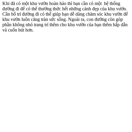
Email của bạn sẽ không được hiển thị công khai.
Các trường bắt
buộc được đánh dấu
*
Đánh giá của bạn
*
Nhận xét của bạn
*
Tên
*
Email
*
Lưu tên của tôi, email, và trang web trong trình duyệt này cho
lần bình luận kế tiếp của tôi.
Sản phẩm tương tự