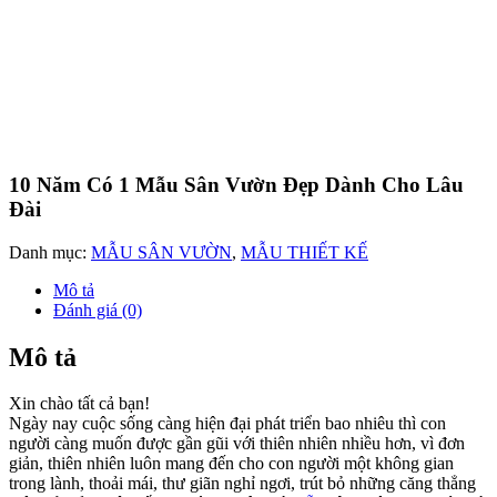
Mẫu sân vườn đẹp của lâu đài
Thiết kế dinh thự bao gồm cả sân vườn, hồ cá, ao sen, đài phun
nước, hòn non bộ, các lối đi dạo, vườn hoa cây xảnh được các kiến
trúc sư lên phương án và thiết kế đồng bộ khoa học và hài hòa về
tổng thể và phong thủy.
Mẫu sân vườn của lâu đài này được đặt trong khu vườn rộng rãi,
khu vườn được thiết kế đầy đủ chức năng phù hợp với sở thích của
chủ nhà. Diện tích rộng là một lợi thế của việc thiết kế, Kiến Trúc
Sư đã tận dụng được tất cả không gian để thiết kế nên một không
gian sống đáng mơ ước của bao người.