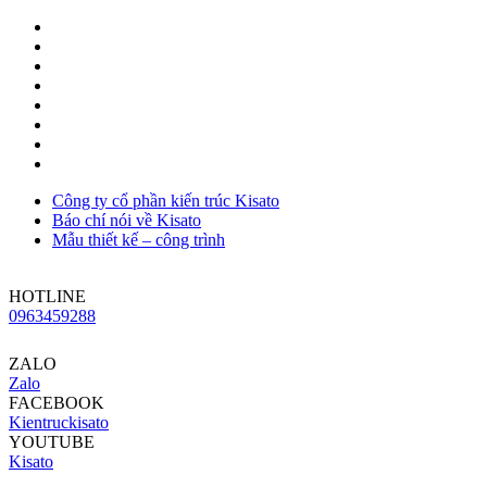
Công ty cổ phần kiến trúc Kisato
Báo chí nói về Kisato
Mẫu thiết kế – công trình
HOTLINE
0963459288
ZALO
Zalo
FACEBOOK
Kientruckisato
YOUTUBE
Kisato