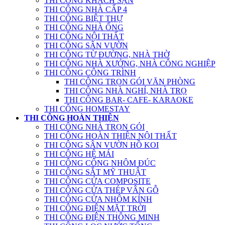
THI CÔNG KHÁCH SẠN
THI CÔNG NHÀ CẤP 4
THI CÔNG BIỆT THỰ
THI CÔNG NHÀ ỐNG
THI CÔNG NỘI THẤT
THI CÔNG SÂN VƯỜN
THI CÔNG TỪ ĐƯỜNG, NHÀ THỜ
THI CÔNG NHÀ XƯỞNG, NHÀ CÔNG NGHIỆP
THI CÔNG CÔNG TRÌNH
THI CÔNG TRỌN GÓI VĂN PHÒNG
THI CÔNG NHÀ NGHỈ, NHÀ TRỌ
THI CÔNG BAR- CAFE- KARAOKE
THI CÔNG HOMESTAY
THI CÔNG HOÀN THIỆN
THI CÔNG NHÀ TRỌN GÓI
THI CÔNG HOÀN THIỆN NỘI THẤT
THI CÔNG SÂN VƯỜN HỒ KOI
THI CÔNG HỆ MÁI
THI CÔNG CỔNG NHÔM ĐÚC
THI CÔNG SẮT MỸ THUẬT
THI CÔNG CỬA COMPOSITE
THI CÔNG CỬA THÉP VÂN GỖ
THI CÔNG CỬA NHÔM KÍNH
THI CÔNG ĐIỆN MẶT TRỜI
THI CÔNG ĐIỆN THÔNG MINH