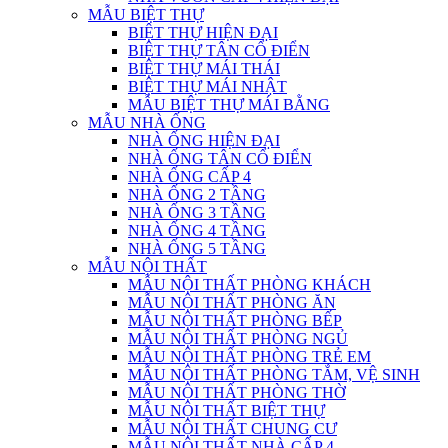
MẪU BIỆT THỰ
BIỆT THỰ HIỆN ĐẠI
BIỆT THỰ TÂN CỔ ĐIỂN
BIỆT THỰ MÁI THÁI
BIỆT THỰ MÁI NHẬT
MẪU BIỆT THỰ MÁI BẰNG
MẪU NHÀ ỐNG
NHÀ ỐNG HIỆN ĐẠI
NHÀ ỐNG TÂN CỔ ĐIỂN
NHÀ ỐNG CẤP 4
NHÀ ỐNG 2 TẦNG
NHÀ ỐNG 3 TẦNG
NHÀ ỐNG 4 TẦNG
NHÀ ỐNG 5 TẦNG
MẪU NỘI THẤT
MẪU NỘI THẤT PHÒNG KHÁCH
MẪU NỘI THẤT PHÒNG ĂN
MẪU NỘI THẤT PHÒNG BẾP
MẪU NỘI THẤT PHÒNG NGỦ
MẪU NỘI THẤT PHÒNG TRẺ EM
MẪU NỘI THẤT PHÒNG TẮM, VỆ SINH
MẪU NỘI THẤT PHÒNG THỜ
MẪU NỘI THẤT BIỆT THỰ
MẪU NỘI THẤT CHUNG CƯ
MẪU NỘI THẤT NHÀ CẤP 4