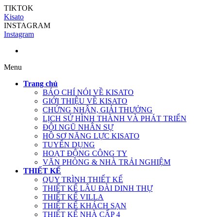
TIKTOK
Kisato
INSTAGRAM
Instagram
Menu
Trang chủ
BÁO CHÍ NÓI VỀ KISATO
GIỚI THIỆU VỀ KISATO
CHỨNG NHẬN, GIẢI THƯỞNG
LỊCH SỬ HÌNH THÀNH VÀ PHÁT TRIỂN
ĐỘI NGŨ NHÂN SỰ
HỒ SƠ NĂNG LỰC KISATO
TUYỂN DỤNG
HOẠT ĐỘNG CÔNG TY
VĂN PHÒNG & NHÀ TRẢI NGHIỆM
THIẾT KẾ
QUY TRÌNH THIẾT KẾ
THIẾT KẾ LÂU ĐÀI DINH THỰ
THIẾT KẾ VILLA
THIẾT KẾ KHÁCH SẠN
THIẾT KẾ NHÀ CẤP 4