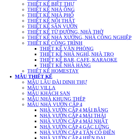
THIẾT KẾ BIỆT THỰ
THIẾT KẾ NHÀ ỐNG
THIẾT KẾ NHÀ PHỐ
THIẾT KẾ NỘI THẤT
THIẾT KẾ SÂN VƯỜN
THIẾT KẾ TỪ ĐƯỜNG, NHÀ THỜ
THIẾT KẾ NHÀ XƯỞNG, NHÀ CÔNG NGHIỆP
THIẾT KẾ CÔNG TRÌNH
THIẾT KẾ VĂN PHÒNG
THIẾT KẾ NHÀ NGHỈ, NHÀ TRỌ
THIẾT KẾ BAR, CAFE, KARAOKE
THIẾT KẾ NHÀ HÀNG
THIẾT KẾ HOMESTAY
MẪU THIẾT KẾ
MẪU LÂU ĐÀI DINH THỰ
MẪU VILLA
MẪU KHÁCH SẠN
MẪU NHÀ KHUNG THÉP
MẪU NHÀ VƯỜN CẤP 4
NHÀ VƯỜN CẤP 4 MÁI BẰNG
NHÀ VƯỜN CẤP 4 MÁI THÁI
NHÀ VƯỜN CẤP 4 MÁI NHẬT
NHÀ VƯỜN CẤP 4 GÁC LỬNG
NHÀ VƯỜN CẤP 4 TÂN CỔ ĐIỂN
NHÀ VƯỜN CẤP 4 HIỆN ĐẠI